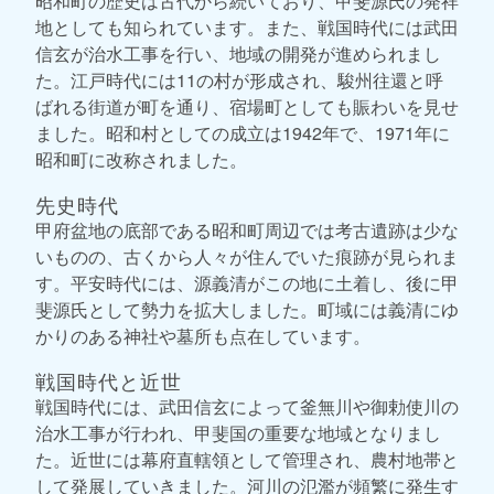
昭和町の歴史は古代から続いており、甲斐源氏の発祥
地としても知られています。また、戦国時代には武田
信玄が治水工事を行い、地域の開発が進められまし
た。江戸時代には11の村が形成され、駿州往還と呼
ばれる街道が町を通り、宿場町としても賑わいを見せ
ました。昭和村としての成立は1942年で、1971年に
昭和町に改称されました。
先史時代
甲府盆地の底部である昭和町周辺では考古遺跡は少な
いものの、古くから人々が住んでいた痕跡が見られま
す。平安時代には、源義清がこの地に土着し、後に甲
斐源氏として勢力を拡大しました。町域には義清にゆ
かりのある神社や墓所も点在しています。
戦国時代と近世
戦国時代には、武田信玄によって釜無川や御勅使川の
治水工事が行われ、甲斐国の重要な地域となりまし
た。近世には幕府直轄領として管理され、農村地帯と
して発展していきました。河川の氾濫が頻繁に発生す