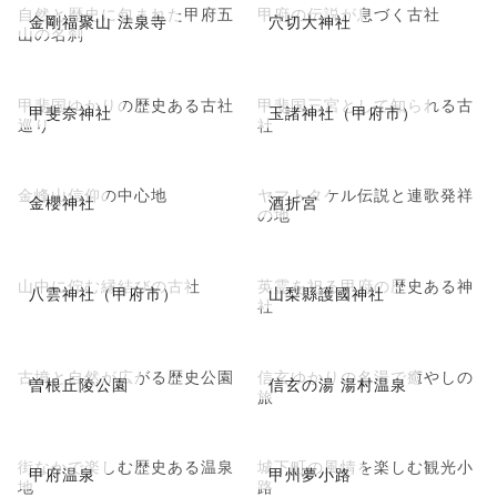
自然と歴史に包まれた甲府五
甲府の伝説が息づく古社
金剛福聚山 法泉寺
穴切大神社
山の名刹
甲斐国ゆかりの歴史ある古社
甲斐国三宮として知られる古
甲斐奈神社
玉諸神社（甲府市）
巡り
社
金峰山信仰の中心地
ヤマトタケル伝説と連歌発祥
金櫻神社
酒折宮
の地
山中に佇む縁結びの古社
英霊を祀る甲府の歴史ある神
八雲神社（甲府市）
山梨縣護國神社
社
古墳と自然が広がる歴史公園
信玄ゆかりの名湯で癒やしの
曽根丘陵公園
信玄の湯 湯村温泉
旅
街なかで楽しむ歴史ある温泉
城下町の風情を楽しむ観光小
甲府温泉
甲州夢小路
地
路