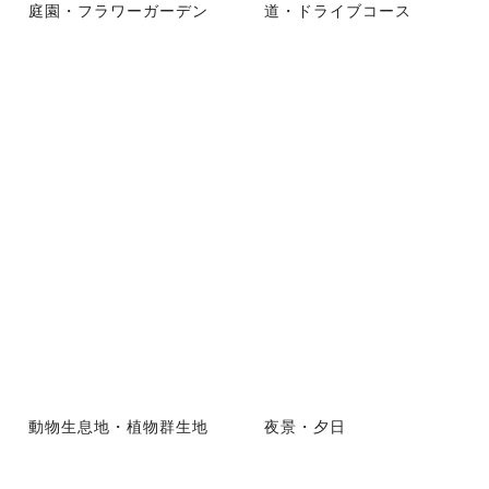
庭園・フラワーガーデン
道・ドライブコース
動物生息地・植物群生地
夜景・夕日