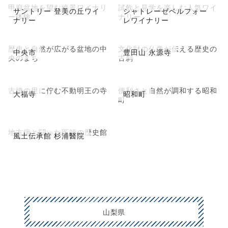
甲府盆地を望む絶景ワイナリ
試飲と見学を楽しむ人気ワイ
サントリー 登美の丘ワイ
シャトレーゼベルフォー
ー体験
ナリー
ナリー
レワイナリー
歴史と自然が広がる盆地の中
文化財の仏像が伝える歴史の
中央市
豊田山 永源寺
央のまち
古刹
古墳の里に佇む不動明王の寺
便利さと自然が調和する昭和
大福寺
昭和町
町
地方病と闘った医師の歴史館
風土伝承館 杉浦醫院
山梨県