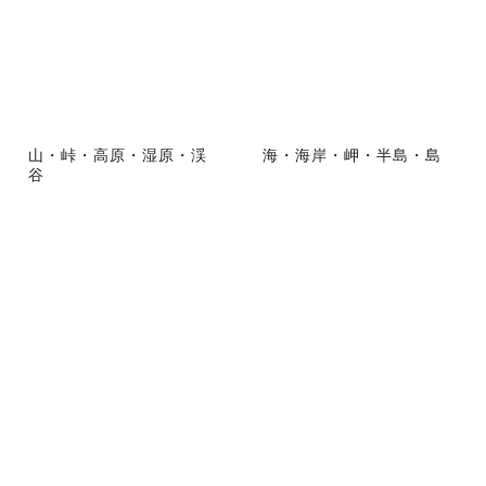
山・峠・高原・湿原・渓
海・海岸・岬・半島・島
谷