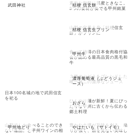
素朴な御餅に黒蜜ときなこ。
武田神社
桔梗 信玄餅
3つの食材が奏でる甲州銘菓
山梨の定番土産「桔梗信玄
桔梗 信玄生プリン
餅」がプリンに
食べて納得の日本食肉格付協
甲州牛
会が認める最高品質の黒毛和
牛
３種のぶどうをブレンドした
濃厚葡萄液（ぶどうジュ
唯一無二の濃厚なジュース
ース）
日本100名城の地で武田信玄
を祀る
ひんやり麺が新鮮！夏にぴっ
おざら
たりな甲州に古くから伝わる
郷土料理
山梨でしか食べることのでき
豊かな土壌が旨味を創る。粘
甲州地どり
やはたいも（サトイモ）
ない逸品。と甲州ワインの相
りが強く、類を見ない美味し