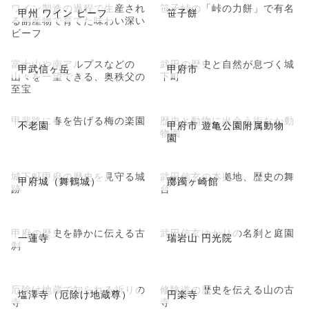
ワイン製造の過程で生産され
笹子峠の「峠の力餅」で有名
甲州 ワイン ビーフ
笹子餅
る副産物で育てた味わい深い
ビーフ
富士山や南アルプスなどの
武田の歴史と自然が息づく城
甲武信ヶ岳
甲府市
山々を一望できる、奥秩父の
下町
至宝
甲斐路に春を告げる梅の楽園
歴史と動物に出会う街なか動
不老園
甲府市 遊亀公園附属動物
物園
園
城下町甲府の歴史を見守る城
武田信玄の本拠地、歴史の舞
甲府城（舞鶴城）
躑躅ヶ崎館
跡
台
甲府の歴史を静かに伝える古
武田信玄ゆかりの名刹と庭園
一蓮寺
瑞岩山 円光院
刹
厄除け地蔵で知られる祈りの
修験道の歴史を伝える山の古
塩澤寺（厄除け地蔵尊）
円楽寺
寺
寺