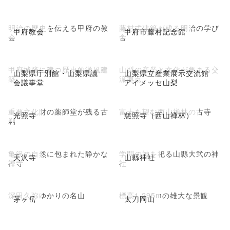
明治の歴史を伝える甲府の教
藤村式建築が残る明治の学び
甲府教会
甲府市藤村記念館
会
舎
甲府城跡に建つ歴史的洋風建
山梨の産業と文化が集まる交
山梨県庁別館・山梨県議
山梨県立産業展示交流館
築
流拠点
会議事堂
アイメッセ山梨
重要文化財の薬師堂が残る古
富士を望む西山禅林の古寺
光照寺
慈照寺（西山禅林）
刹
亀沢の自然に包まれた静かな
学問の神を祀る山縣大弐の神
天沢寺
山縣神社
禅寺
社
深田久弥ゆかりの名山
標高1,295mの雄大な景観
茅ヶ岳
太刀岡山