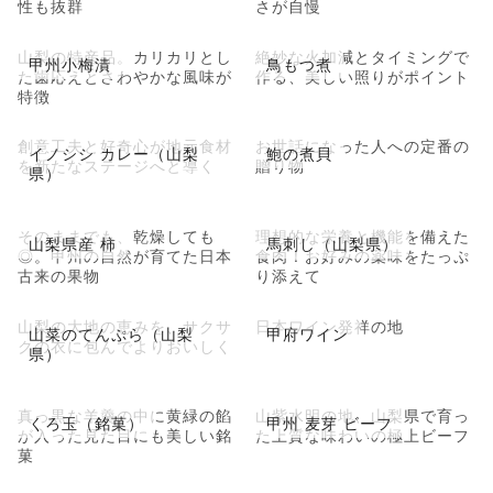
性も抜群
さが自慢
山梨の特産品。カリカリとし
絶妙な火加減とタイミングで
甲州小梅漬
鳥もつ煮
た歯応えとさわやかな風味が
作る、美しい照りがポイント
特徴
創意工夫と好奇心が地元食材
お世話になった人への定番の
イノシシ カレー（山梨
鮑の煮貝
を新たなステージへと導く
贈り物
県）
そのままでも、乾燥しても
理想的な栄養と機能を備えた
山梨県産 柿
馬刺し（山梨県）
◎。甲州の自然が育てた日本
食肉！お好みの薬味をたっぷ
古来の果物
り添えて
山梨の大地の恵みを、サクサ
日本ワイン発祥の地
山菜のてんぷら（山梨
甲府ワイン
クの衣に包んでよりおいしく
県）
真っ黒な羊羹の中に黄緑の餡
山紫水明の地、山梨県で育っ
くろ玉（銘菓）
甲州 麦芽 ビーフ
が入った見た目にも美しい銘
た上質な味わいの極上ビーフ
菓