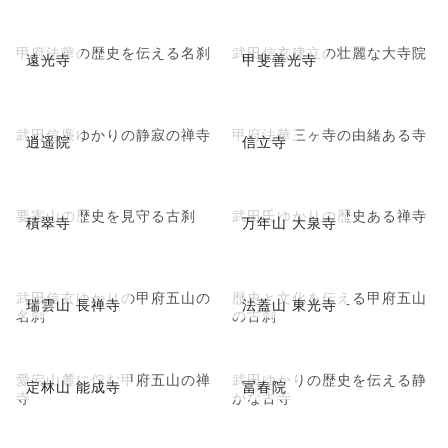
甲府法華の歴史を伝える名刹
武田信玄建立の壮麗な大寺院
遠光寺
甲斐善光寺
武田信廉ゆかりの静寂の禅寺
甲府法華三ヶ寺の由緒ある寺
逍遥院
信立寺
要害山の歴史を見守る古刹
武田氏ゆかりの歴史ある禅寺
積翠寺
万年山 大泉寺
武田信玄ゆかりの甲府五山の
歴史と文化を伝える甲府五山
瑞雲山 長禅寺
法蓋山 東光寺
名刹
の古刹
愛宕山麓に佇む甲府五山の禅
武田ゆかりの歴史を伝える静
定林山 能成寺
冨春院
寺
かな古寺