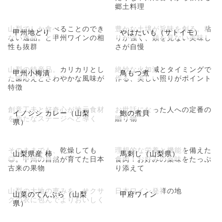
郷土料理
山梨でしか食べることのでき
豊かな土壌が旨味を創る。粘
甲州地どり
やはたいも（サトイモ）
ない逸品。と甲州ワインの相
りが強く、類を見ない美味し
性も抜群
さが自慢
山梨の特産品。カリカリとし
絶妙な火加減とタイミングで
甲州小梅漬
鳥もつ煮
た歯応えとさわやかな風味が
作る、美しい照りがポイント
特徴
創意工夫と好奇心が地元食材
お世話になった人への定番の
イノシシ カレー（山梨
鮑の煮貝
を新たなステージへと導く
贈り物
県）
そのままでも、乾燥しても
理想的な栄養と機能を備えた
山梨県産 柿
馬刺し（山梨県）
◎。甲州の自然が育てた日本
食肉！お好みの薬味をたっぷ
古来の果物
り添えて
山梨の大地の恵みを、サクサ
日本ワイン発祥の地
山菜のてんぷら（山梨
甲府ワイン
クの衣に包んでよりおいしく
県）