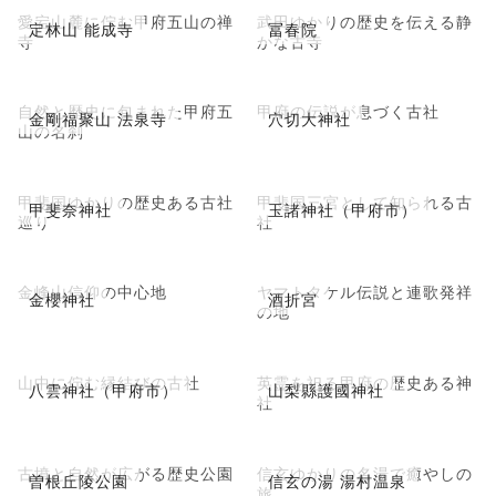
愛宕山麓に佇む甲府五山の禅
武田ゆかりの歴史を伝える静
定林山 能成寺
冨春院
寺
かな古寺
自然と歴史に包まれた甲府五
甲府の伝説が息づく古社
金剛福聚山 法泉寺
穴切大神社
山の名刹
甲斐国ゆかりの歴史ある古社
甲斐国三宮として知られる古
甲斐奈神社
玉諸神社（甲府市）
巡り
社
金峰山信仰の中心地
ヤマトタケル伝説と連歌発祥
金櫻神社
酒折宮
の地
山中に佇む縁結びの古社
英霊を祀る甲府の歴史ある神
八雲神社（甲府市）
山梨縣護國神社
社
古墳と自然が広がる歴史公園
信玄ゆかりの名湯で癒やしの
曽根丘陵公園
信玄の湯 湯村温泉
旅