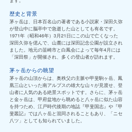
ます。
歴史と背景
茅ヶ岳は、日本百名山の著者である小説家・深田久弥
が登山中に脳卒中で急逝した山としても有名です。
1971年（昭和46年）3月21日にこの山で亡くなった
深田久弥を偲んで、山麓には深田記念公園が設立され
ました。地元の韮崎市と白鳳会によって毎年4月には
「深田祭」が開催され、多くの登山者が訪れます。
茅ヶ岳からの眺望
茅ヶ岳の山頂からは、奥秩父の主脈や甲斐駒ヶ岳、鳳
凰三山といった南アルプスの雄大な山々が見渡せ、登
山者に人気のある絶景スポットです。さらに、茅ヶ岳
と金ヶ岳は、甲府盆地から眺めると八ヶ岳に似た山容
を持つため、江戸時代後期の地誌『甲斐国志』や『甲
斐叢記』では八ヶ岳と混同されることもあり、「ニセ
八ツ」としても知られていました。