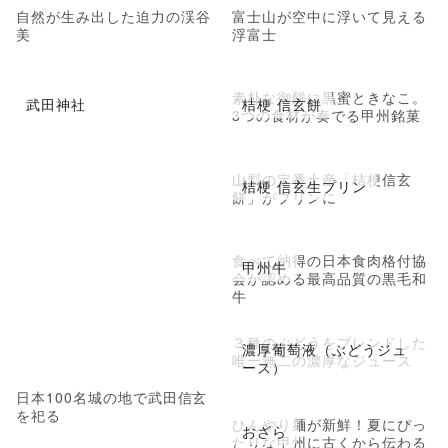
自然が生み出した迫力の渓谷
富士山が空中に浮いて見える
美
浮富士
素朴な御餅に黒蜜ときなこ。
武田神社
桔梗 信玄餅
3つの食材が奏でる甲州銘菓
山梨の定番土産「桔梗信玄
桔梗 信玄生プリン
餅」がプリンに
食べて納得の日本食肉格付協
甲州牛
会が認める最高品質の黒毛和
牛
３種のぶどうをブレンドした
濃厚葡萄液（ぶどうジュ
唯一無二の濃厚なジュース
ース）
日本100名城の地で武田信玄
を祀る
ひんやり麺が新鮮！夏にぴっ
おざら
たりな甲州に古くから伝わる