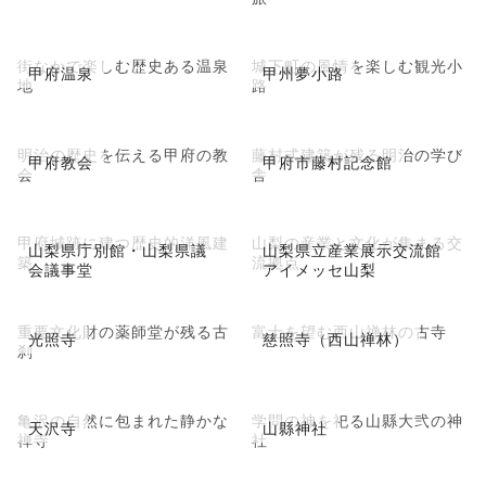
街なかで楽しむ歴史ある温泉
城下町の風情を楽しむ観光小
甲府温泉
甲州夢小路
地
路
明治の歴史を伝える甲府の教
藤村式建築が残る明治の学び
甲府教会
甲府市藤村記念館
会
舎
甲府城跡に建つ歴史的洋風建
山梨の産業と文化が集まる交
山梨県庁別館・山梨県議
山梨県立産業展示交流館
築
流拠点
会議事堂
アイメッセ山梨
重要文化財の薬師堂が残る古
富士を望む西山禅林の古寺
光照寺
慈照寺（西山禅林）
刹
亀沢の自然に包まれた静かな
学問の神を祀る山縣大弐の神
天沢寺
山縣神社
禅寺
社