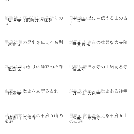
厄除け地蔵で知られる祈りの
修験道の歴史を伝える山の古
塩澤寺（厄除け地蔵尊）
円楽寺
寺
寺
甲府法華の歴史を伝える名刹
武田信玄建立の壮麗な大寺院
遠光寺
甲斐善光寺
武田信廉ゆかりの静寂の禅寺
甲府法華三ヶ寺の由緒ある寺
逍遥院
信立寺
要害山の歴史を見守る古刹
武田氏ゆかりの歴史ある禅寺
積翠寺
万年山 大泉寺
武田信玄ゆかりの甲府五山の
歴史と文化を伝える甲府五山
瑞雲山 長禅寺
法蓋山 東光寺
名刹
の古刹