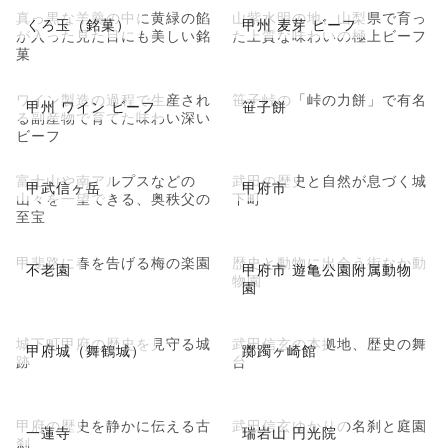
真っ黒な羊羹の中に黄緑の餡
山紫水明の地、山梨県で育っ
くろ玉（銘菓）
甲州 麦芽 ビーフ
が入った見た目にも美しい銘
た上質な味わいの極上ビーフ
菓
ワイン製造の過程で生産され
笹子峠の「峠の力餅」で有名
甲州 ワイン ビーフ
笹子餅
る副産物で育てた味わい深い
ビーフ
富士山や南アルプスなどの
武田の歴史と自然が息づく城
甲武信ヶ岳
甲府市
山々を一望できる、奥秩父の
下町
至宝
甲斐路に春を告げる梅の楽園
歴史と動物に出会う街なか動
不老園
甲府市 遊亀公園附属動物
物園
園
城下町甲府の歴史を見守る城
武田信玄の本拠地、歴史の舞
甲府城（舞鶴城）
躑躅ヶ崎館
跡
台
甲府の歴史を静かに伝える古
武田信玄ゆかりの名刹と庭園
一蓮寺
瑞岩山 円光院
刹