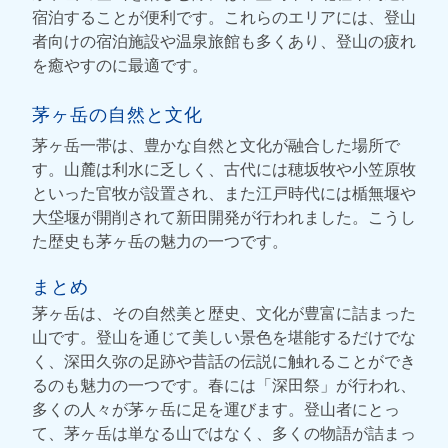
宿泊することが便利です。これらのエリアには、登山
者向けの宿泊施設や温泉旅館も多くあり、登山の疲れ
を癒やすのに最適です。
茅ヶ岳の自然と文化
茅ヶ岳一帯は、豊かな自然と文化が融合した場所で
す。山麓は利水に乏しく、古代には穂坂牧や小笠原牧
といった官牧が設置され、また江戸時代には楯無堰や
大垈堰が開削されて新田開発が行われました。こうし
た歴史も茅ヶ岳の魅力の一つです。
まとめ
茅ヶ岳は、その自然美と歴史、文化が豊富に詰まった
山です。登山を通じて美しい景色を堪能するだけでな
く、深田久弥の足跡や昔話の伝説に触れることができ
るのも魅力の一つです。春には「深田祭」が行われ、
多くの人々が茅ヶ岳に足を運びます。登山者にとっ
て、茅ヶ岳は単なる山ではなく、多くの物語が詰まっ