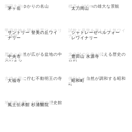
深田久弥ゆかりの名山
標高1,295mの雄大な景観
茅ヶ岳
太刀岡山
甲府盆地を望む絶景ワイナリ
試飲と見学を楽しむ人気ワイ
サントリー 登美の丘ワイ
シャトレーゼベルフォー
ー体験
ナリー
ナリー
レワイナリー
歴史と自然が広がる盆地の中
文化財の仏像が伝える歴史の
中央市
豊田山 永源寺
央のまち
古刹
古墳の里に佇む不動明王の寺
便利さと自然が調和する昭和
大福寺
昭和町
町
地方病と闘った医師の歴史館
風土伝承館 杉浦醫院