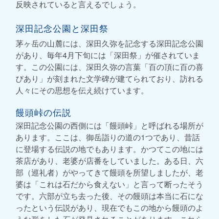
反映されていると言えるでしょう。
深田記念公園と深田祭
茅ヶ岳の山麓には、深田久弥を記念する深田記念公園
があり、毎年4月下旬には「深田祭」が催されていま
す。この公園には、深田久弥の言葉「百の頂に百の喜
びあり」が刻まれた文学碑が建てられており、訪れる
人々にその思想を伝え続けています。
饅頭峠の伝説
深田記念公園の西側には「饅頭峠」と呼ばれる場所が
あります。ここは、御岳詣りの道の1つであり、昔話
に登場する伝説の地でもあります。かつてこの地には
茶店があり、老婆が店番をしていました。ある日、六
部（巡礼者）がやってきて饅頭を所望しましたが、老
婆は「これは石だから食えない」と言って断ったそう
です。六部が立ち去った後、その饅頭は本当に石にな
ったという伝説があり、現在でもこの地から饅頭のよ