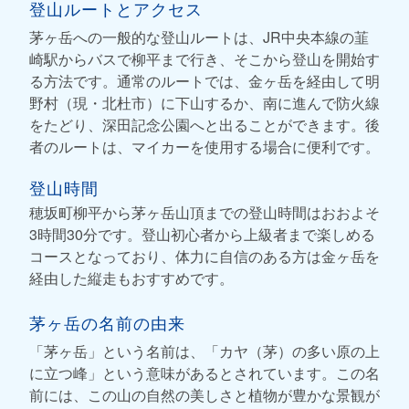
登山ルートとアクセス
茅ヶ岳への一般的な登山ルートは、JR中央本線の韮
崎駅からバスで柳平まで行き、そこから登山を開始す
る方法です。通常のルートでは、金ヶ岳を経由して明
野村（現・北杜市）に下山するか、南に進んで防火線
をたどり、深田記念公園へと出ることができます。後
者のルートは、マイカーを使用する場合に便利です。
登山時間
穂坂町柳平から茅ヶ岳山頂までの登山時間はおおよそ
3時間30分です。登山初心者から上級者まで楽しめる
コースとなっており、体力に自信のある方は金ヶ岳を
経由した縦走もおすすめです。
茅ヶ岳の名前の由来
「茅ヶ岳」という名前は、「カヤ（茅）の多い原の上
に立つ峰」という意味があるとされています。この名
前には、この山の自然の美しさと植物が豊かな景観が