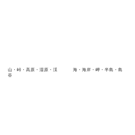
山・峠・高原・湿原・渓
海・海岸・岬・半島・島
谷