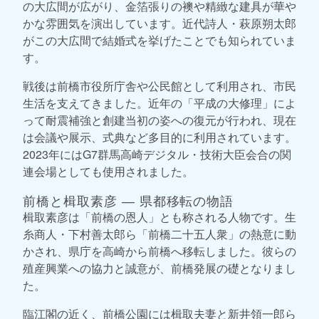
の大広間が広がり、金箔張りの襖や精緻な建具が華や
かな雰囲気を演出しています。近代詩人・萩原朔太郎
がこの大広間で結婚式を挙げたことでも知られていま
す。
戦後は前橋市役所庁舎や公民館として利用され、市民
生活を支えてきました。近年の「平成の大修理」によ
って耐震補強と創建当初の姿への復元が行われ、現在
は会議や展示、式典など多目的に利用されています。
2023年にはG7群馬高崎デジタル・技術大臣会合の関
連会場としても使用されました。
前橋と楫取素彦 ― 県都移転の物語
楫取素彦は「前橋の恩人」とも称される人物です。生
糸商人・下村善太郎ら「前橋二十五人衆」の熱意に動
かされ、県庁を高崎から前橋へ移転しました。彼らの
殖産興業への協力と誠意が、前橋発展の礎となりまし
た。
臨江閣の近く、前橋公園には楫取夫妻と新井領一郎ら