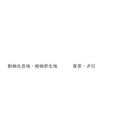
動物生息地・植物群生地
夜景・夕日