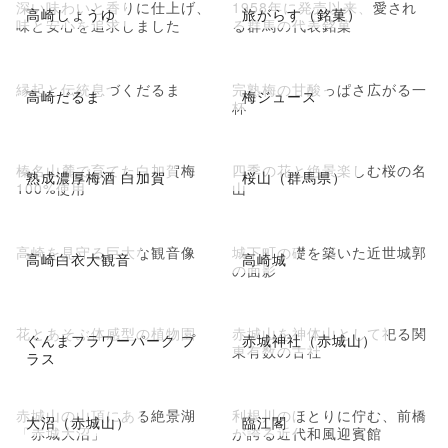
深い味わいと香りに仕上げ、
1958年に発売以来、愛され
高崎しょうゆ
旅がらす（銘菓）
味と安心を追求しました
る群馬の代表銘菓
縁起と伝統息づくだるま
完熟梅の甘酸っぱさ広がる一
高崎だるま
梅ジュース
杯
榛名山麓で育てた白加賀梅
四季の花と絶景楽しむ桜の名
熟成濃厚梅酒 白加賀
桜山（群馬県）
100%使用
山
高崎を見守る巨大な観音像
城下町の礎を築いた近世城郭
高崎白衣大観音
高崎城
の面影
花とあそぶ体感型の植物園
赤城山を神体山として祀る関
ぐんまフラワーパーク プ
赤城神社（赤城山）
東有数の古社
ラス
赤城山の山頂にある絶景湖
利根川のほとりに佇む、前橋
大沼（赤城山）
臨江閣
「赤城大沼」
が誇る近代和風迎賓館