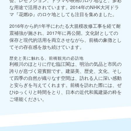
会、レセプション、ドラマや映画のロケ地など、多彩
な用途で活用されています。2014年のNHK大河ドラ
マ『花燃ゆ』のロケ地としても注目を集めました。
2016年から約1年半にわたる大規模改修工事を経て耐
震補強が施され、2017年に再公開。文化財としての
保存と現代的活用を両立させながら、前橋の象徴とし
てその存在感を放ち続けています。
歴史と美に触れる、前橋観光の必訪地
利根川のほとりに佇む臨江閣は、明治の気品と市民の
誇りが息づく迎賓館です。建築美、歴史、文化、そし
て四季の自然が織りなす空間は、訪れる人に深い感動
と安らぎを与えてくれます。前橋を訪れた際には、ぜ
ひゆっくりと時間をとり、日本の近代和風建築の粋を
ご堪能ください。