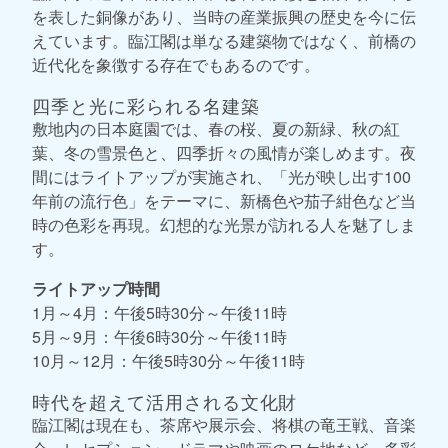
を表した銅像があり、当時の産業振興の歴史を今に伝
えています。臨江閣は単なる建築物ではなく、前橋の
近代化を象徴する存在でもあるのです。
四季と光に彩られる名建築
敷地内の日本庭園では、春の桜、夏の新緑、秋の紅
葉、冬の雪景色と、四季折々の風情が楽しめます。夜
間にはライトアップが実施され、「光が映し出す100
年前の流行色」をテーマに、新橋色や茄子紺色など当
時の色彩を再現。幻想的な光景が訪れる人を魅了しま
す。
ライトアップ時間
1月～4月：午後5時30分～午後11時
5月～9月：午後6時30分～午後11時
10月～12月：午後5時30分～午後11時
時代を超えて活用される文化財
臨江閣は現在も、茶席や展示会、将棋の竜王戦、音楽