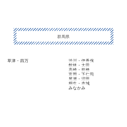
群馬県
草津・四万
渋川・伊香保
館林・太田
高崎・前橋
富岡・下仁田
尾瀬・沼田
桐生・赤城
みなかみ