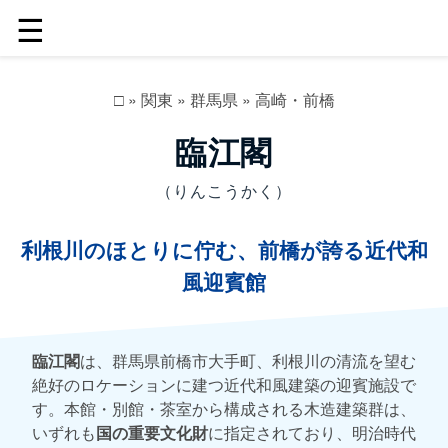
☰
□
»
関東
»
群馬県
»
高崎・前橋
臨江閣
（りんこうかく）
利根川のほとりに佇む、前橋が誇る近代和
風迎賓館
臨江閣
は、群馬県前橋市大手町、利根川の清流を望む
絶好のロケーションに建つ近代和風建築の迎賓施設で
す。本館・別館・茶室から構成される木造建築群は、
いずれも
国の重要文化財
に指定されており、明治時代