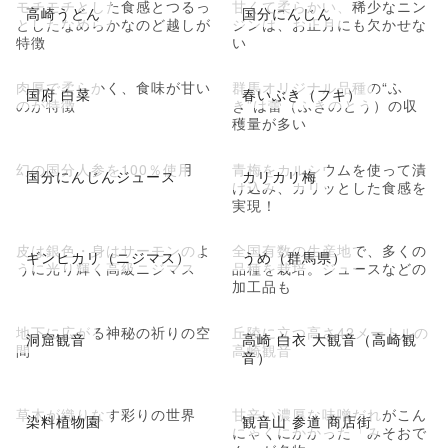
モチモチとした食感とつるっ
甘くて柔らかい、稀少なニン
高崎うどん
国分にんじん
としたなめらかなのど越しが
ジンは、お正月にも欠かせな
特徴
い
肉厚で柔らかく、食味が甘い
群馬オリジナル品種の“ふ
国府 白菜
春いぶき（フキ）
のが特徴
き”は蕾（ふきのとう）の収
穫量が多い
幻の国分人参を100％使用
青梅をカルシウムを使って漬
国分にんじんジュース
カリカリ梅
け込み、カリッとした食感を
実現！
皮は銀色・身はサーモンのよ
全国有数の生産地で、多くの
ギンヒカリ（ニジマス）
うめ（群馬県）
うに光り輝く高級ニジマス
品種を栽培。ジュースなどの
加工品も
地下に広がる神秘の祈りの空
丘陵に立つ高さ42メートルの
洞窟観音
高崎 白衣 大観音（高崎観
間
高崎観音
音）
草木が織りなす彩りの世界
甘辛い濃厚な味噌だれがこん
染料植物園
観音山 参道 商店街
にゃくにかかった「みそおで