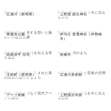
暮らし支える清流
群馬の歴史と信仰を今に伝え
広瀬川（群馬県）
上野国 総社神社
る古社
伊勢崎市を代表する憩いと賑
雷神を祀る歴史深き古社
華蔵寺公園
伊与久 雷電神社（伊勢崎
わいの総合公園
市）
近代養蚕業の原点を伝える世
水と緑と詩のまち
田島弥平 旧宅
前橋市
界遺産
歴史と水の恵みに育まれた群
水辺に佇む静寂と芸術の空間
玉村町（群馬県）
広瀬川美術館
馬南部の穏やかなまち
地域と世界をつなぐ現代アー
古代上野国の中心を今に伝え
アーツ前橋
上野国分寺跡
トの拠点
る史跡