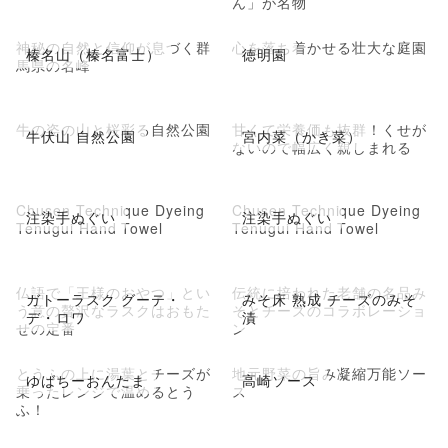
ん」が名物
神秘の自然と信仰が息づく群
心を落ち着かせる壮大な庭園
榛名山（榛名富士）
徳明園
馬県の名峰
牛の姿の山と桜彩る自然公園
甘くて栄養価も抜群！くせが
牛伏山 自然公園
宮内菜（かき菜）
ないので幅広く親しまれる
Chusen Technique Dyeing
Chusen Technique Dyeing
注染手ぬぐい
注染手ぬぐい
Tenugui Hand Towel
Tenugui Hand Towel
仏語で「王様のおやつ」とい
伝統に培われた老舗の名品み
ガトーラスク グーテ・
みそ床 熟成 チーズのみそ
う意の贅沢なラスクはおもた
そとチーズのコラボレーショ
デ・ロワ
漬
せの定番
ン
とうふの上に湯葉とチーズが
地元野菜の旨み凝縮万能ソー
ゆばちーおんたま
高崎ソース
乗ったレンジで温めるとう
ス
ふ！