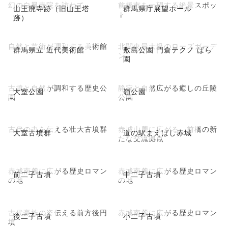
幻の白鳳寺院を訪ねて
前橋市を一望する絶景スポッ
山王廃寺跡（旧山王塔
群馬県庁展望ホール
ト
跡）
自然と芸術が調和する美術館
北関東最大級のローズガーデ
群馬県立 近代美術館
敷島公園 門倉テクノ ばら
ン
園
古墳と自然が調和する歴史公
静寂と自然広がる癒しの丘陵
大室公園
嶺公園
園
公園
古代の力を伝える壮大古墳群
赤城山麓に広がる、前橋の新
大室古墳群
道の駅まえばし赤城
たな交流拠点
赤城南麓に広がる歴史ロマン
赤城南麓に広がる歴史ロマン
前二子古墳
中二子古墳
の地
の地
古代豪族の姿伝える前方後円
赤城南麓に広がる歴史ロマン
後二子古墳
小二子古墳
墳