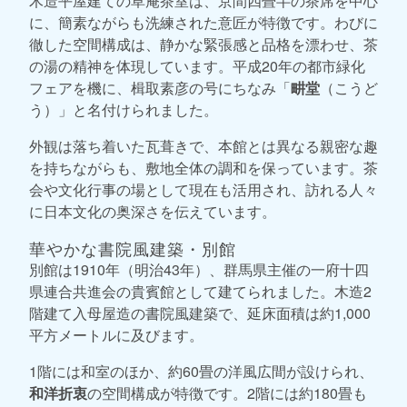
木造平屋建ての草庵茶室は、京間四畳半の茶席を中心
に、簡素ながらも洗練された意匠が特徴です。わびに
徹した空間構成は、静かな緊張感と品格を漂わせ、茶
の湯の精神を体現しています。平成20年の都市緑化
フェアを機に、楫取素彦の号にちなみ「
畊堂
（こうど
う）」と名付けられました。
外観は落ち着いた瓦葺きで、本館とは異なる親密な趣
を持ちながらも、敷地全体の調和を保っています。茶
会や文化行事の場として現在も活用され、訪れる人々
に日本文化の奥深さを伝えています。
華やかな書院風建築・別館
別館は1910年（明治43年）、群馬県主催の一府十四
県連合共進会の貴賓館として建てられました。木造2
階建て入母屋造の書院風建築で、延床面積は約1,000
平方メートルに及びます。
1階には和室のほか、約60畳の洋風広間が設けられ、
和洋折衷
の空間構成が特徴です。2階には約180畳も