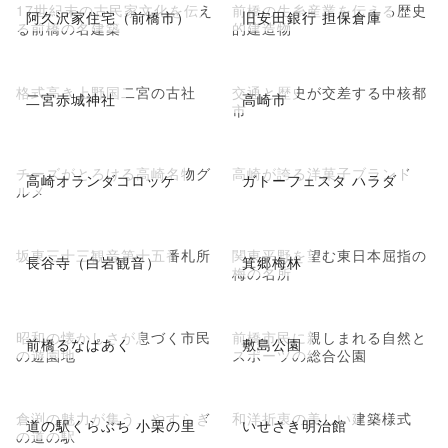
17世紀末の古民家文化を伝え
前橋の生糸産業を伝える歴史
阿久沢家住宅（前橋市）
旧安田銀行 担保倉庫
る前橋の名建築
的建造物
格式高き上野国二宮の古社
交通と歴史が交差する中核都
二宮赤城神社
高崎市
市
チーズがとろける高崎名物グ
高崎が誇る洋菓子ブランド
高崎オランダコロッケ
ガトーフェスタ ハラダ
ルメ
坂東三十三観音第十五番札所
関東平野を望む東日本屈指の
長谷寺（白岩観音）
箕郷梅林
梅の名所
昭和の懐かしさが息づく市民
前橋市民に親しまれる自然と
前橋るなぱあく
敷島公園
の遊園地
スポーツの総合公園
倉渕の魅力が集う、やすらぎ
和洋折衷の美しい建築様式
道の駅くらぶち 小栗の里
いせさき明治館
の道の駅