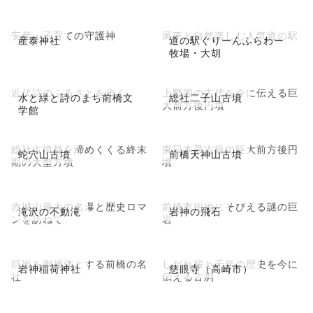
安産・子育ての守護神
風車と自然楽しむ人気道の駅
産泰神社
道の駅ぐりーんふらわー
牧場・大胡
近代詩のふるさとを歩く
上野国の古代を今に伝える巨
水と緑と詩のまち前橋文
総社二子山古墳
大前方後円墳
学館
総社古墳群を締めくくる終末
東日本最古級の巨大前方後円
蛇穴山古墳
前橋天神山古墳
期の大型方墳
墳
赤城山最大の名瀑と歴史ロマ
前橋市街地にそびえる謎の巨
滝沢の不動滝
岩神の飛石
ンを訪ねて
岩
巨岩を御神体とする前橋の名
しだれ桜と千年の歴史を今に
岩神稲荷神社
慈眼寺（高崎市）
社
伝える古刹