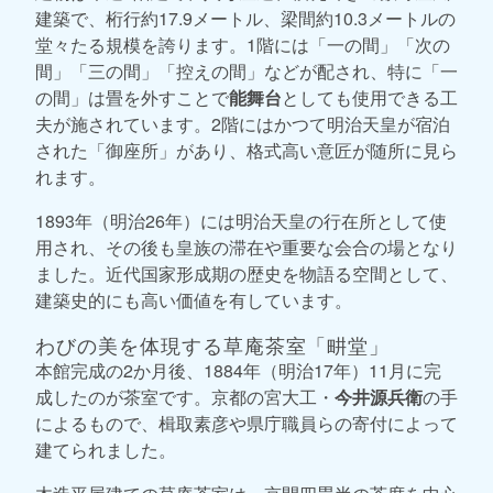
建築で、桁行約17.9メートル、梁間約10.3メートルの
堂々たる規模を誇ります。1階には「一の間」「次の
間」「三の間」「控えの間」などが配され、特に「一
の間」は畳を外すことで
能舞台
としても使用できる工
夫が施されています。2階にはかつて明治天皇が宿泊
された「御座所」があり、格式高い意匠が随所に見ら
れます。
1893年（明治26年）には明治天皇の行在所として使
用され、その後も皇族の滞在や重要な会合の場となり
ました。近代国家形成期の歴史を物語る空間として、
建築史的にも高い価値を有しています。
わびの美を体現する草庵茶室「畊堂」
本館完成の2か月後、1884年（明治17年）11月に完
成したのが茶室です。京都の宮大工・
今井源兵衛
の手
によるもので、楫取素彦や県庁職員らの寄付によって
建てられました。