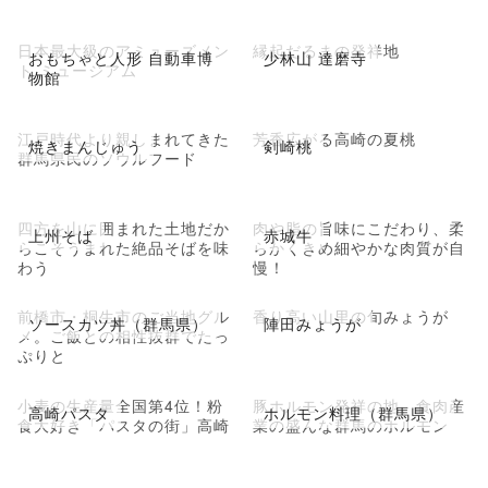
日本最大級のアミューズメン
縁起だるまの発祥地
おもちゃと人形 自動車博
少林山 達磨寺
ト ミュージアム
物館
江戸時代より親しまれてきた
芳香広がる高崎の夏桃
焼きまんじゅう
剣崎桃
群馬県民のソウルフード
四方を山に囲まれた土地だか
肉や脂の旨味にこだわり、柔
上州そば
赤城牛
らこそうまれた絶品そばを味
らかくきめ細やかな肉質が自
わう
慢！
前橋市・桐生市のご当地グル
香り高い山里の旬みょうが
ソースカツ丼（群馬県）
陣田みょうが
メ。ご飯との相性抜群でたっ
ぷりと
小麦の生産量全国第4位！粉
豚ホルモン発祥の地、食肉産
高崎パスタ
ホルモン料理（群馬県）
食大好き「パスタの街」高崎
業の盛んな群馬のホルモン