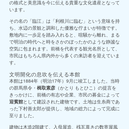
の格式と美意識を今に伝える貴重な文化遺産となって
います。
その名の「臨江」は「利根川に臨む」という意味を持
ち、水辺の景観と調和した優雅な佇まいが特徴です。
敷地内に一歩足を踏み入れると、喧騒から離れ、まる
で明治の時代へと時をさかのぼったかのような静謐な
空気に包まれます。前橋を代表する観光名所として、
市民はもちろん県内外から多くの来訪者を迎えていま
す。
文明開化の息吹を伝える本館
本館は1884年（明治17年）9月に竣工しました。当時
の群馬県令・
楫取素彦
（かとり もとひこ）の提言を
きっかけに、前橋の有志や企業、市民の募金によって
迎賓館
として建設された建物です。土地は生糸商であ
った下村善太郎が提供し、地域の総力によって完成に
至りました。
建物は木造2階建て、入母屋造、桟瓦葺きの数寄屋風