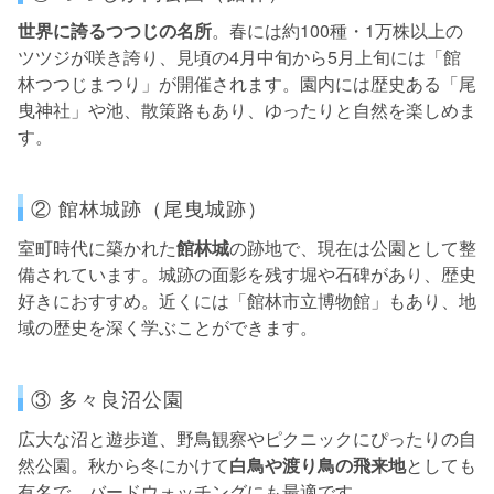
世界に誇るつつじの名所
。春には約100種・1万株以上の
ツツジが咲き誇り、見頃の4月中旬から5月上旬には「館
林つつじまつり」が開催されます。園内には歴史ある「尾
曳神社」や池、散策路もあり、ゆったりと自然を楽しめま
す。
② 館林城跡（尾曳城跡）
室町時代に築かれた
館林城
の跡地で、現在は公園として整
備されています。城跡の面影を残す堀や石碑があり、歴史
好きにおすすめ。近くには「館林市立博物館」もあり、地
域の歴史を深く学ぶことができます。
③ 多々良沼公園
広大な沼と遊歩道、野鳥観察やピクニックにぴったりの自
然公園。秋から冬にかけて
白鳥や渡り鳥の飛来地
としても
有名で、バードウォッチングにも最適です。