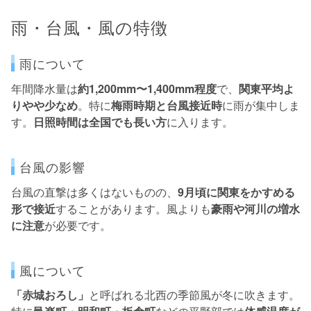
雨・台風・風の特徴
雨について
年間降水量は
約1,200mm〜1,400mm程度
で、
関東平均よ
りやや少なめ
。特に
梅雨時期と台風接近時
に雨が集中しま
す。
日照時間は全国でも長い方
に入ります。
台風の影響
台風の直撃は多くはないものの、
9月頃に関東をかすめる
形で接近
することがあります。風よりも
豪雨や河川の増水
に注意
が必要です。
風について
「赤城おろし」
と呼ばれる北西の季節風が冬に吹きます。