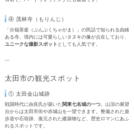
④ 茂林寺（もりんじ）
「分福茶釜（ぶんぶくちゃがま）」の民話で知られる由緒
ある寺。境内には可愛らしいタヌキの像が点在しており、
ユニークな撮影スポット
としても人気です。
---
太田市の観光スポット
① 太田金山城跡
戦国時代に由良氏が築いた
関東七名城の一つ
。山頂の展望
台からは太田市街や赤城山を一望できます。整備された遊
歩道や石垣跡、復元された建築物など、歴史ロマンにあふ
れるスポットです。