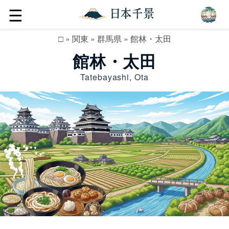
☰
□
»
関東
»
群馬県
»
館林・太田
館林・太田
Tatebayashi, Ota