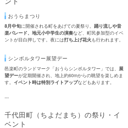
ント
おうらまつり
8月中旬
に開催される町をあげての夏祭り。
踊り流しや音
楽パレード、地元小中学生の演奏
など、町民参加型のイベ
ントが目白押しです。夜には
打ち上げ花火
も行われます。
シンボルタワー展望デー
邑楽町のランドマーク「おうらシンボルタワー」では、
展
望デー
が定期開催され、地上約60mからの眺望を楽しめま
す。
イベント時は特別ライトアップ
などもあります。
---
千代田町（ちよだまち）の祭り・イ
ベント