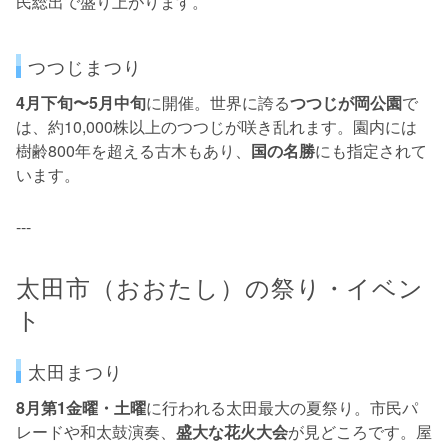
民総出で盛り上がります。
つつじまつり
4月下旬〜5月中旬
に開催。世界に誇る
つつじが岡公園
で
は、約10,000株以上のつつじが咲き乱れます。園内には
樹齢800年を超える古木もあり、
国の名勝
にも指定されて
います。
---
太田市（おおたし）の祭り・イベン
ト
太田まつり
8月第1金曜・土曜
に行われる太田最大の夏祭り。市民パ
レードや和太鼓演奏、
盛大な花火大会
が見どころです。屋