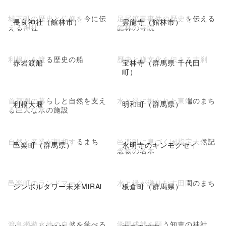
城下町の歴史と信仰を今に伝
足尾鉱毒事件の歴史を伝える
長良神社（館林市）
雲龍寺（館林市）
える神社
館林の寺院
利根川を渡る歴史の船
歴史と禅文化を伝える古刹
赤岩渡船
宝林寺（群馬県 千代田
町）
首都圏の暮らしと自然を支え
水と緑に抱かれた東端のまち
利根大堰
明和町（群馬県）
る巨大な水の施設
自然と産業が調和するまち
邑楽町に息づく国指定天然記
邑楽町（群馬県）
永明寺のキンモクセイ
念物の名木
邑楽町のランドマーク
水と緑が織りなす田園のまち
シンボルタワー未来MiRAi
板倉町（群馬県）
渡良瀬遊水地の自然を学べる
学問成就を願う知恵の神社