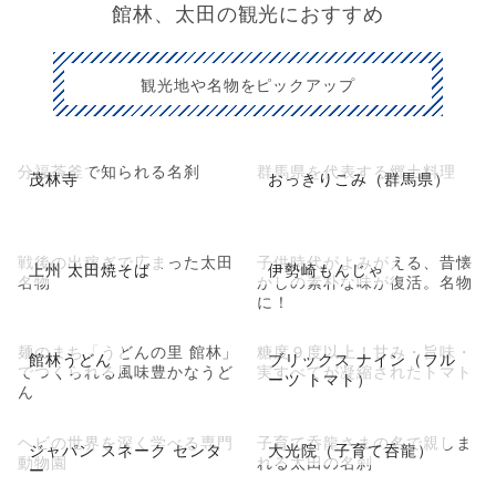
館林、太田の観光におすすめ
観光地や名物をピックアップ
分福茶釜で知られる名刹
群馬県を代表する郷土料理
茂林寺
おっきりこみ（群馬県）
戦後の出稼ぎで広まった太田
子供時代がよみがえる、昔懐
上州 太田焼そば
伊勢崎もんじゃ
名物
かしの素朴な味が復活。名物
に！
麺のまち「うどんの里 館林」
糖度９度以上！甘み・旨味・
館林うどん
ブリックス ナイン（フル
でつくられる風味豊かなうど
実すべてが凝縮されたトマト
ーツ トマト）
ん
ヘビの世界を深く学べる専門
子育て呑龍さまの名で親しま
ジャパン スネーク センタ
大光院（子育て呑龍）
動物園
れる太田の名刹
ー