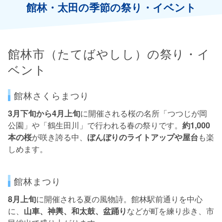
館林・太田の季節の祭り・イベント
館林市（たてばやしし）の祭り・イ
ベント
館林さくらまつり
3月下旬から4月上旬
に開催される桜の名所「つつじが岡
公園」や「鶴生田川」で行われる春の祭りです。
約1,000
本の桜
が咲き誇る中、
ぼんぼりのライトアップや屋台
も楽
しめます。
館林まつり
8月上旬
に開催される夏の風物詩。館林駅前通りを中心
に、
山車、神輿、和太鼓、盆踊り
などが町を練り歩き、市