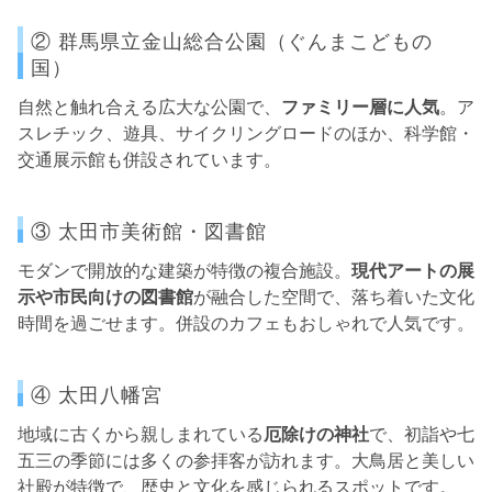
② 群馬県立金山総合公園（ぐんまこどもの
国）
自然と触れ合える広大な公園で、
ファミリー層に人気
。ア
スレチック、遊具、サイクリングロードのほか、科学館・
交通展示館も併設されています。
③ 太田市美術館・図書館
モダンで開放的な建築が特徴の複合施設。
現代アートの展
示や市民向けの図書館
が融合した空間で、落ち着いた文化
時間を過ごせます。併設のカフェもおしゃれで人気です。
④ 太田八幡宮
地域に古くから親しまれている
厄除けの神社
で、初詣や七
五三の季節には多くの参拝客が訪れます。大鳥居と美しい
社殿が特徴で、歴史と文化を感じられるスポットです。