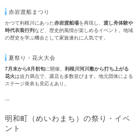
赤岩渡船まつり
かつて利根川にあった
赤岩渡船場
を再現し、
渡し舟体験や
時代衣装行列
など、歴史的風情が楽しめるイベント。地域
の歴史を学ぶ機会として家族連れに人気です。
夏祭り・花火大会
7月末から8月初旬
に開催。
利根川河川敷から打ち上がる
花火
は迫力満点で、露店も多数並びます。地元団体による
ステージ発表も見応えあり。
---
明和町（めいわまち）の祭り・イベ
ント