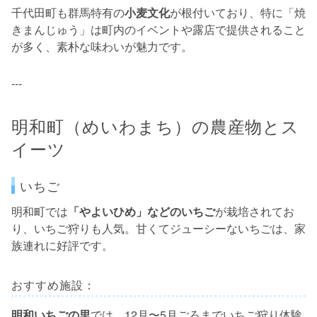
千代田町も群馬特有の
小麦文化
が根付いており、特に「焼
きまんじゅう」は町内のイベントや露店で提供されること
が多く、素朴な味わいが魅力です。
---
明和町（めいわまち）の農産物とス
イーツ
いちご
明和町では
「やよいひめ」などのいちご
が栽培されてお
り、いちご狩りも人気。甘くてジューシーないちごは、家
族連れに好評です。
おすすめ施設：
明和いちごの里
では、12月〜5月ごろまでいちご狩り体験