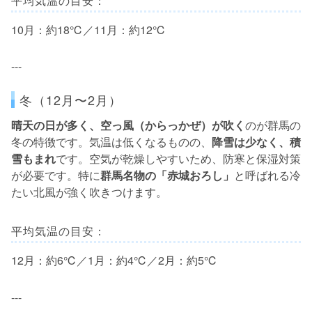
平均気温の目安：
10月：約18℃／11月：約12℃
---
冬（12月〜2月）
晴天の日が多く、空っ風（からっかぜ）が吹く
のが群馬の
冬の特徴です。気温は低くなるものの、
降雪は少なく、積
雪もまれ
です。空気が乾燥しやすいため、防寒と保湿対策
が必要です。特に
群馬名物の「赤城おろし」
と呼ばれる冷
たい北風が強く吹きつけます。
平均気温の目安：
12月：約6℃／1月：約4℃／2月：約5℃
---