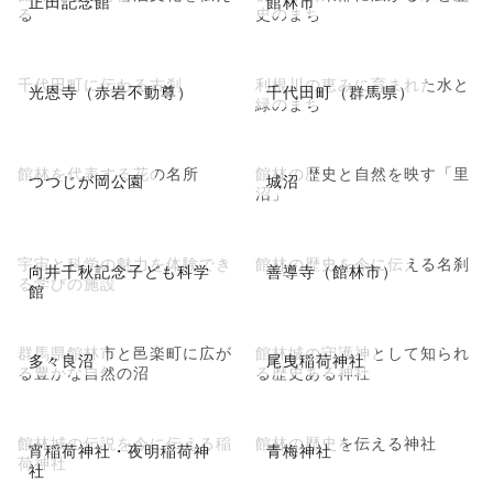
正田記念館
館林市
る
史のまち
千代田町に伝わる古刹
利根川の恵みに育まれた水と
光恩寺（赤岩不動尊）
千代田町（群馬県）
緑のまち
館林を代表する花の名所
館林の歴史と自然を映す「里
つつじが岡公園
城沼
沼」
宇宙と科学の魅力を体験でき
館林の歴史を今に伝える名刹
向井千秋記念子ども科学
善導寺（館林市）
る学びの施設
館
群馬県館林市と邑楽町に広が
館林城の守護神として知られ
多々良沼
尾曳稲荷神社
る豊かな自然の沼
る歴史ある神社
館林城の伝説を今に伝える稲
館林の歴史を伝える神社
宵稲荷神社・夜明稲荷神
青梅神社
荷神社
社