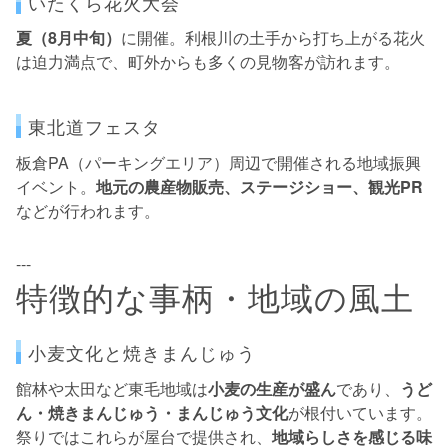
いたくら花火大会
夏（8月中旬）
に開催。利根川の土手から打ち上がる花火
は迫力満点で、町外からも多くの見物客が訪れます。
東北道フェスタ
板倉PA（パーキングエリア）周辺で開催される地域振興
イベント。
地元の農産物販売、ステージショー、観光PR
などが行われます。
---
特徴的な事柄・地域の風土
小麦文化と焼きまんじゅう
館林や太田など東毛地域は
小麦の生産が盛ん
であり、
うど
ん・焼きまんじゅう・まんじゅう文化
が根付いています。
祭りではこれらが屋台で提供され、
地域らしさを感じる味