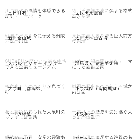
江戸時代の風情を体感できる
徳川氏発祥の地に鎮まる格式
三日月村
世良田東照宮
歴史テーマパーク
高き聖地
戦国の息吹を今に伝える難攻
東日本最大級を誇る巨大前方
新田金山城
太田天神山古墳
不落の山城
後円墳
SUBARUの歴史と技術を体感
自然と人間の関わりをテーマ
スバル ビジター センター
群馬県立 館林美術館
できる企業ミュージアム
にした芸術空間
多文化とものづくりが息づく
戦国の歴史を今に伝える城之
大泉町（群馬県）
小泉城跡（富岡城跡）
町
内公園
花と芸術に彩られた大泉町の
千年以上の歴史を受け継ぐ大
いずみ緑道
小泉神社
シンボル散策路
泉町の総鎮守
縁結び・子宝・安産の霊験あ
金山山頂に鎮座する絶景の名
冠稲荷神社
新田神社