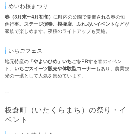
めいわ桜まつり
春（3月末〜4月初旬）
に町内の公園で開催される春の恒
例行事。
ステージ演奏、模擬店、ふれあいイベント
などが
家族で楽しめます。夜桜のライトアップも実施。
いちごフェス
地元特産の
「やよいひめ」いちご
をPRする春のイベン
ト。
いちごスイーツ販売や体験型コーナー
もあり、農業観
光の一環として人気を集めています。
---
板倉町（いたくらまち）の祭り・イ
ベント