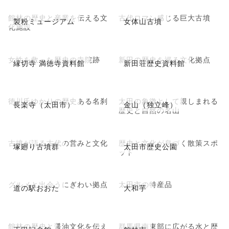
館林の歴史と産業を伝える文
古代ロマン感じる巨大古墳
製粉ミュージアム
女体山古墳
化施設
女性を救った歴史の寺院跡
新田の歴史を巡る文化拠点
縁切寺 満徳寺資料館
新田荘歴史資料館
徳川氏ゆかりの歴史ある名刹
太田の象徴として親しまれる
長楽寺（太田市）
金山（独立峰）
歴史と自然の名山
古墳が語る古代の営みと文化
歴史と文化が息づく散策スポ
塚廻り古墳群
太田市歴史公園
ット
グルメと出会うにぎわい拠点
太田市の特産品
道の駅おおた
大和芋
館林の歴史と醤油文化を伝え
群馬県南東部に広がる水と歴