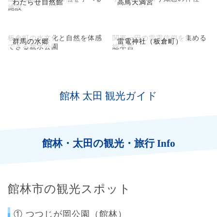
わたらせ自然館
高鳥天満宮
施設
板倉町の水文化と自然を体感
関東一円の雷電信仰を集める
群馬の水郷
雷電神社（板倉町）
できる親水公園
総本宮
館林 太田 観光ガイド
館林・太田の観光・旅行 Info
館林市の観光スポット
① つつじが岡公園（館林）