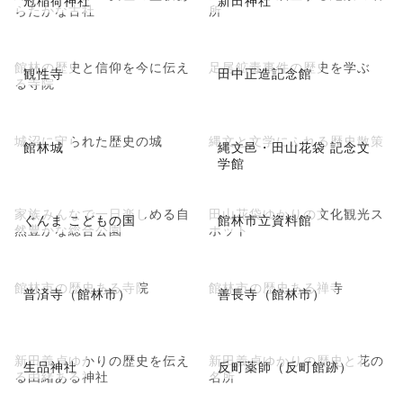
らたかな古社
所
館林の歴史と信仰を今に伝え
足尾鉱毒事件の歴史を学ぶ
観性寺
田中正造記念館
る寺院
城沼に守られた歴史の城
縄文と文学にふれる歴史散策
館林城
縄文邑・田山花袋 記念文
学館
家族みんなで一日楽しめる自
田山花袋ゆかりの文化観光ス
ぐんま こどもの国
館林市立資料館
然豊かな総合公園
ポット
館林市の歴史ある寺院
館林市の歴史ある禅寺
普済寺（館林市）
善長寺（館林市）
新田義貞ゆかりの歴史を伝え
新田義貞ゆかりの歴史と花の
生品神社
反町薬師（反町館跡）
る由緒ある神社
名所