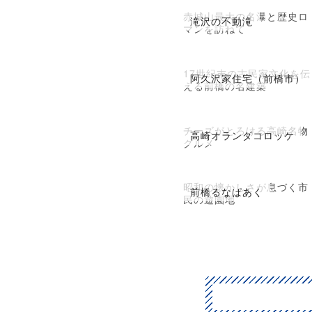
赤城山最大の名瀑と歴史ロ
滝沢の不動滝
マンを訪ねて
17世紀末の古民家文化を伝
阿久沢家住宅（前橋市）
える前橋の名建築
チーズがとろける高崎名物
高崎オランダコロッケ
グルメ
昭和の懐かしさが息づく市
前橋るなぱあく
民の遊園地