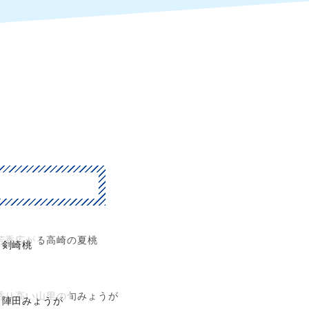
芳香広がる高崎の夏桃
剣崎桃
香り高い山里の旬みょうが
陣田みょうが