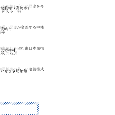
しだれ桜と千年の歴史を今
慈眼寺（高崎市）
に伝える古刹
交通と歴史が交差する中核
高崎市
都市
関東平野を望む東日本屈指
箕郷梅林
の梅の名所
和洋折衷の美しい建築様式
いせさき明治館