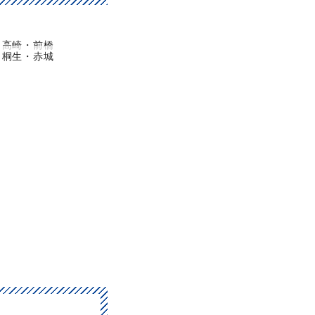
高崎・前橋
桐生・赤城