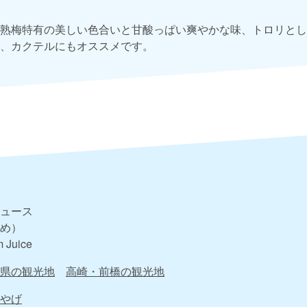
熟梅特有の美しい色合いと甘酸っぱい爽やかな味、トロリとし
、カクテルにもオススメです。
ュース
め）
 Juice
県の観光地
高崎・前橋の観光地
やげ