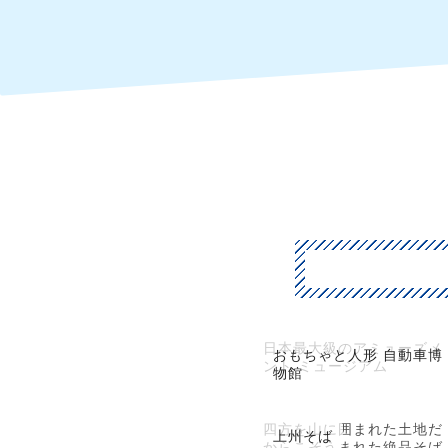
日本最大級のアミューズメ
おもちゃと人形 自動車博
ント ミュージアム
物館
四方を山に囲まれた土地だ
上州そば
からこそうまれた絶品そば