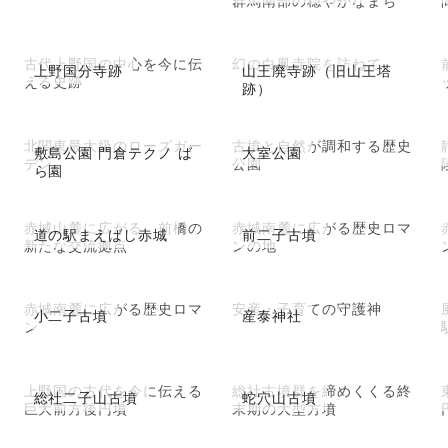
古代上野国の中心を今に伝
幻の白鳳寺院を訪ねて
上野国分寺跡
山王廃寺跡（旧山王塔
える史跡
跡）
北関東最大級のローズガー
古墳と自然が調和する歴史
敷島公園 門倉テクノ ば
大室公園
デン
公園
ら園
赤城山麓に広がる、前橋の
赤城南麓に広がる歴史ロマ
道の駅まえばし赤城
前二子古墳
新たな交流拠点
ンの地
赤城南麓に広がる歴史ロマ
安産・子育ての守護神
小二子古墳
産泰神社
ン
上野国の古代を今に伝える
総社古墳群を締めくくる終
総社二子山古墳
蛇穴山古墳
巨大前方後円墳
末期の大型方墳