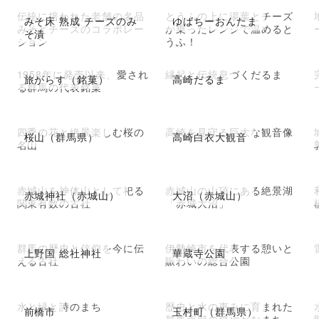
伝統に培われた老舗の名品
とうふの上に湯葉とチーズ
みそ床 熟成 チーズのみ
ゆばちーおんたま
みそとチーズのコラボレー
が乗ったレンジで温めると
そ漬
ション
うふ！
1958年に発売以来、愛され
縁起と伝統息づくだるま
旅がらす（銘菓）
高崎だるま
る群馬の代表銘菓
四季の花と絶景楽しむ桜の
高崎を見守る巨大な観音像
桜山（群馬県）
高崎白衣大観音
名山
赤城山を神体山として祀る
赤城山の山頂にある絶景湖
赤城神社（赤城山）
大沼（赤城山）
関東有数の古社
「赤城大沼」
群馬の歴史と信仰を今に伝
伊勢崎市を代表する憩いと
上野国 総社神社
華蔵寺公園
える古社
賑わいの総合公園
水と緑と詩のまち
歴史と水の恵みに育まれた
前橋市
玉村町（群馬県）
群馬南部の穏やかなまち