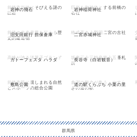
前橋市街地にそびえる謎の
巨岩を御神体とする前橋の
岩神の飛石
岩神稲荷神社
巨岩
名社
前橋の生糸産業を伝える歴
格式高き上野国二宮の古社
旧安田銀行 担保倉庫
二宮赤城神社
史的建造物
高崎が誇る洋菓子ブランド
坂東三十三観音第十五番札
ガトーフェスタ ハラダ
長谷寺（白岩観音）
所
前橋市民に親しまれる自然
倉渕の魅力が集う、やすら
敷島公園
道の駅くらぶち 小栗の里
とスポーツの総合公園
ぎの道の駅
群馬県