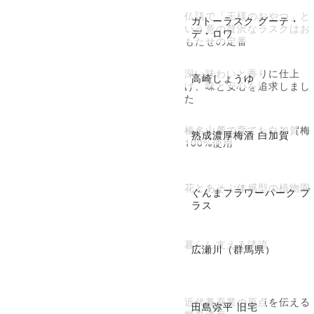
仏語で「王様のおやつ」と
ガトーラスク グーテ・
いう意の贅沢なラスクはお
デ・ロワ
もたせの定番
深い味わいと香りに仕上
高崎しょうゆ
げ、味と安心を追求しまし
た
榛名山麓で育てた白加賀梅
熟成濃厚梅酒 白加賀
100%使用
花とあそぶ体感型の植物園
ぐんまフラワーパーク プ
ラス
暮らし支える清流
広瀬川（群馬県）
近代養蚕業の原点を伝える
田島弥平 旧宅
世界遺産