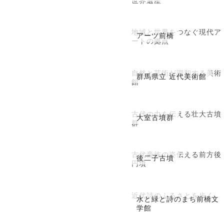
地域と世界をつなぐ現代ア
アーツ前橋
ートの拠点
自然と芸術が調和する美術
群馬県立 近代美術館
館
古代の力を伝える壮大古墳
大室古墳群
群
古代豪族の姿伝える前方後
後二子古墳
円墳
近代詩のふるさとを歩く
水と緑と詩のまち前橋文
学館