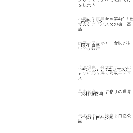
を味わう
小麦の生産量全国第4位！
高崎パスタ
食大好き「パスタの街」高
崎
肉厚で柔らかく、食味が甘
国府 白菜
いのが特徴
皮は銀色・身はサーモンの
ギンヒカリ（ニジマス）
ように光り輝く高級ニジマ
ス
草木が織りなす彩りの世界
染料植物園
牛の姿の山と桜彩る自然公
牛伏山 自然公園
園