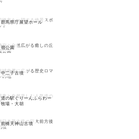
前橋市を一望する絶景スポ
群馬県庁展望ホール
ット
静寂と自然広がる癒しの丘
嶺公園
陵公園
赤城南麓に広がる歴史ロマ
中二子古墳
ンの地
風車と自然楽しむ人気道の
道の駅ぐりーんふらわー
駅
牧場・大胡
東日本最古級の巨大前方後
前橋天神山古墳
円墳