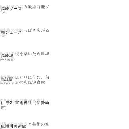
地元野菜の旨み凝縮万能ソ
高崎ソース
ース
完熟梅の甘酸っぱさ広がる
梅ジュース
一杯
城下町の礎を築いた近世城
高崎城
郭の面影
利根川のほとりに佇む、前
臨江閣
橋が誇る近代和風迎賓館
雷神を祀る歴史深き古社
伊与久 雷電神社（伊勢崎
市）
水辺に佇む静寂と芸術の空
広瀬川美術館
間