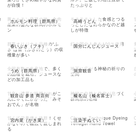
が自慢！
たっぷりと
粉
豚ホルモン発祥の地、食肉
モチモチとした食感とつる
ホルモン料理（群馬県）
高崎うどん
産業の盛んな群馬のホルモ
っとしたなめらかなのど越
ン
しが特徴
群馬オリジナル品種の“ふ
幻の国分人参を100％使用
春いぶき（フキ）
国分にんじんジュース
き”は蕾（ふきのとう）の収
穫量が多い
全国有数の生産地で、多く
地下に広がる神秘の祈りの
うめ（群馬県）
洞窟観音
の品種を栽培。ジュースな
空間
どの加工品も
甘辛い濃厚な味噌だれがこ
神秘の自然と信仰が息づく
観音山 参道 商店街
榛名山（榛名富士）
んにゃくにかかった「みそ
群馬県の名峰
おでん」が名物
甘くて栄養価も抜群！くせ
Chusen Technique Dyeing
宮内菜（かき菜）
注染手ぬぐい
がないので幅広く親しまれ
Tenugui Hand Towel
る