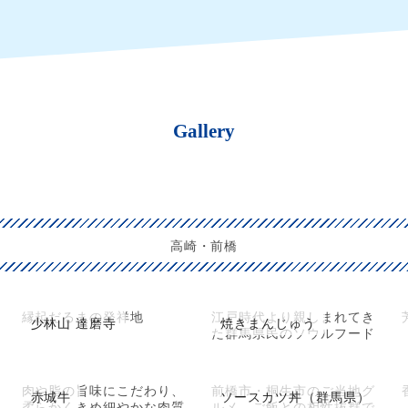
Gallery
高崎・前橋
縁起だるまの発祥地
江戸時代より親しまれてき
少林山 達磨寺
焼きまんじゅう
た群馬県民のソウルフード
肉や脂の旨味にこだわり、
前橋市・桐生市のご当地グ
赤城牛
ソースカツ丼（群馬県）
柔らかくきめ細やかな肉質
ルメ。ご飯との相性抜群で