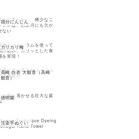
甘くて柔らかい、稀少なニ
国分にんじん
ンジンは、お正月にも欠か
せない
青梅をカルシウムを使って
カリカリ梅
漬け込み、カリッとした食
感を実現！
丘陵に立つ高さ42メートル
高崎 白衣 大観音（高崎
の高崎観音
観音）
心を落ち着かせる壮大な庭
徳明園
園
Chusen Technique Dyeing
注染手ぬぐい
Tenugui Hand Towel