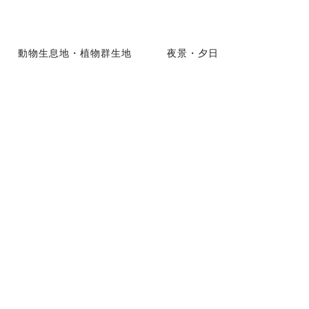
動物生息地・植物群生地
夜景・夕日