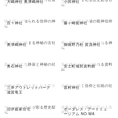
大嶋神社 奥津嶋神社
小田神社
り
社
喘息封じで知られる信仰の神
湖と山に宿る神秘の龍神信仰
百々神社
藤ヶ崎龍神社
社
湖上の島に鎮まる神秘の古社
馬と歴史が息づく由緒ある神
奥津嶋神社
御猟野乃杜 賀茂神社
社
森に包まれた静寂と神秘の社
安土城のロマンに触れる資料
奥石神社
安土町城郭資料館
館
自然と買い物を楽しむ大型モ
古代から続く信仰と伝統の社
三井アウトレットパーク
苗村神社
ール
滋賀竜王
ヴォーリズ建築が彩る歴史邸
境界を越える感性が広がる美
旧伊庭家住宅
ボーダレス・アートミュ
宅
術館
ージアム NO-MA