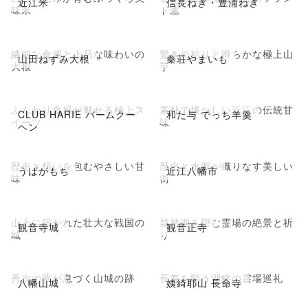
近江米
信長ねぎ・豊浦ねぎ
味米
ド葱
繊細な食感と上品な味わいの
驚きの粘りと滑らかな極上山
山田ねずみ大根
秦荘やまいも
大根
芋
ふんわり食感が魅せる極上ス
素朴で懐かしい近江の伝統甘
CLUB HARIE バームクー
和た与 でっち羊羹
イーツ
味
ヘン
歴史と想いを包むやさしい甘
歴史と水郷が織りなす美しい
うばがもち
近江八幡市
味
街
山上に築かれた壮大な戦国の
琵琶湖を望む霊場の絶景と祈
観音寺城
観音正寺
城
り
秀次の夢が息づく山城の跡
長寿を願う湖畔の霊場巡礼
八幡山城
姨綺耶山 長命寺