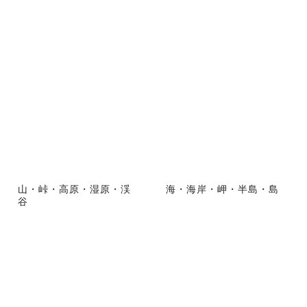
山・峠・高原・湿原・渓
海・海岸・岬・半島・島
谷