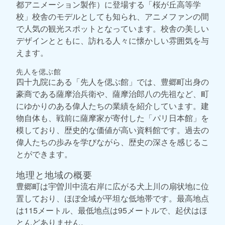
都アニメーション製作）に登場する「桜が丘高等学
校」校舎のモデルとしても知られ、アニメファンの間
で人気の観光スポットとなっています。校舎の美しい
デザインとともに、訪れる人々に懐かしい雰囲気を与
えます。
先人を偲ぶ館
四十九院にある「先人を偲ぶ館」では、豊郷町出身の
豪商である薩摩治兵衛や、薩摩治郎八の先祖など、町
にゆかりのある偉人たちの業績を紹介しています。建
物自体も、戦前に薩摩家が寄付した「パリ日本館」を
模しており、歴史的な価値が高い資料館です。過去の
偉人たちの歩みを学びながら、歴史の深さを感じるこ
とができます。
地理と地域の概要
豊郷町は宇曽川中流右岸に広がる犬上川の扇状地に位
置しており、ほぼ全域が平坦な低地帯です。最高地点
は115メートル、最低地点は95メートルで、起伏はほ
とんどありません。