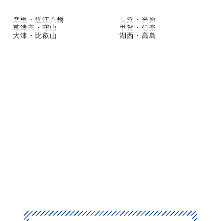
彦根・近江八幡
長浜・米原
草津市・守山
甲賀・信楽
大津・比叡山
湖西・高島