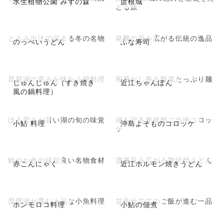
水生植物公園 みずの森
彦根城
どる旅
とろみ出汁で温まる冬の名物
発酵の旨み広がる伝統の逸品
のっぺいうどん
ふな寿司
琵琶湖の恵みを味わう鍋料理
和風だし香る野菜たっぷり麺
じゅんじゅん（すき焼き
近江ちゃんぽん
風の鍋料理）
ほろ苦さが旨い湖の旬の味覚
湖を守る新発想ご当地コロッ
小鮎 料理
沖島よそものコロッケ
ケ
鮮やか色の縁起良い名物食材
濃厚旨み広がる贅沢焼うどん
赤こんにゃく
近江ホルモン焼きうどん
琵琶湖が育む上品な小魚料理
甘辛仕立てのご飯が進む一品
ホンモロコ料理
小鮎の佃煮