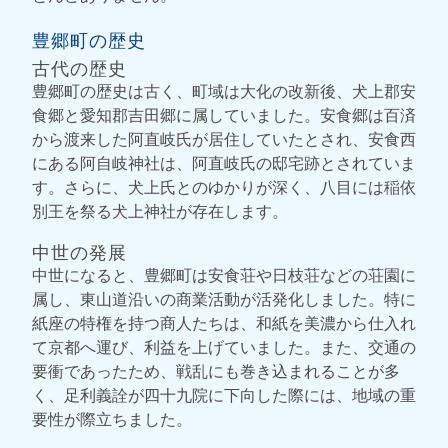
豊郷町の歴史
古代の歴史
豊郷町の歴史は古く、町域は大化の改新後、犬上郡安
食郷と愛知郡吉田郷に属していました。安食郷は百済
から渡来した阿直岐氏が居住していたとされ、安食西
にある阿自岐神社は、阿直岐氏の邸宅跡とされていま
す。さらに、犬上氏とのゆかりが深く、八目には稲依
別王を祭る犬上神社が存在します。
中世の発展
中世になると、豊郷町は安食荘や日枝荘などの荘園に
属し、東山道沿いの商業活動が活発化しました。特に
紙座の特権を持つ商人たちは、和紙を美濃から仕入れ
て京都へ運び、利益を上げていました。また、交通の
要衝であったため、戦乱にも巻き込まれることが多
く、足利義詮が四十九院に下向した際には、地域の重
要性が際立ちました。