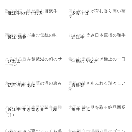
旨み凝縮ご飯が進む贅沢牛
清らかな水が育む香り高い蕎
近江牛のしぐれ煮
多賀そば
麦
湖畔の風土が生む伝統の味
とろける旨み日本屈指の和牛
近江 漬物
近江牛
とろける旨み琵琶湖の幻のサ
希少な天然うなぎ極上の一口
びわます
沖島のうなぎ
ーモン
丸ごと味わう初夏の湖の恵み
完熟の甘さあふれる瑞々しい
琵琶湖産 あゆ
彦根梨
梨
とろける近江牛贅沢駅弁の極
大玉で甘い夏を彩る絶品西瓜
近江牛 すき焼き弁当（駅
角井 西瓜
み
弁）
自然の恵みが育むふっくら美
甘み際立つ滋賀自慢のブラン