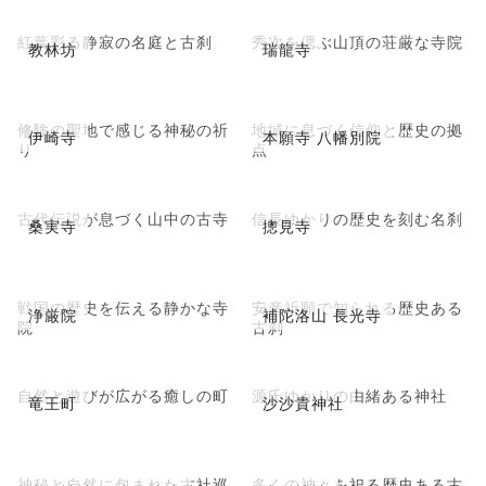
紅葉彩る静寂の名庭と古刹
秀次を偲ぶ山頂の荘厳な寺院
教林坊
瑞龍寺
修験の聖地で感じる神秘の祈
地域に息づく信仰と歴史の拠
伊崎寺
本願寺 八幡別院
り
点
古代伝説が息づく山中の古寺
信長ゆかりの歴史を刻む名刹
桑実寺
摠見寺
戦国の歴史を伝える静かな寺
安産祈願で知られる歴史ある
浄厳院
補陀洛山 長光寺
院
古刹
自然と遊びが広がる癒しの町
源氏ゆかりの由緒ある神社
竜王町
沙沙貴神社
神秘と自然に包まれた古社巡
多くの神々を祀る歴史ある古