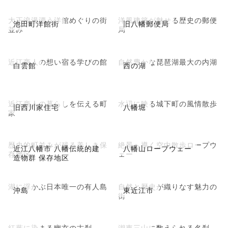
大正浪漫漂う洋館めぐりの街
洋風建築が魅せる歴史の郵便
池田町洋館街
旧八幡郵便局
並み
局
近江商人の想い宿る学びの館
自然豊かな琵琶湖最大の内湖
白雲館
西の湖
近江商人の暮らしを伝える町
水辺に映る城下町の風情散歩
旧西川家住宅
八幡堀
家
歴史的町並みが残る美しき保
絶景へ導く空中散歩ロープウ
近江八幡市 八幡伝統的建
八幡山ロープウェー
存地区
ェー
造物群 保存地区
湖に浮かぶ日本唯一の有人島
自然と歴史が織りなす魅力の
沖島
東近江市
街
紅葉に染まる幽玄の古刹
湖東三山に数えられる名刹