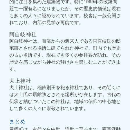
的に注目を集めた建築物です。特に1999年の改築問
題で一躍有名になりましたが、その歴史的価値は現在
も多くの人々に認められています。校舎は一般公開さ
れており、内部の見学が可能です。
阿自岐神社
阿自岐神社は、百済からの渡来人である阿直岐氏の邸
宅跡とされる場所に建てられた神社で、町内でも歴史
の古い名所です。現在でも多くの参拝客が訪れ、その
歴史を感じながら神社の静けさを楽しむことができま
す。
犬上神社
犬上神社は、稲依別王を祀る神社であり、その近くに
は犬上氏の居館跡とされる場所が存在します。古代の
伝承と結びついたこの神社は、地域の信仰の中心地と
して多くの人々に崇敬されています。
まとめ
豊郷町は、古代から中世、近世に至るまで、商業活動