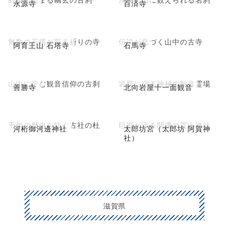
永源寺
百済寺
無数の石塔が彩る祈りの寺
伝説が息づく山中の古寺
阿育王山 石塔寺
石馬寺
山中に佇む観音信仰の古刹
岩窟に宿る神秘の観音霊場
善勝寺
北向岩屋十一面観音
千年の歴史を紡ぐ古社の杜
巨岩が守る開運の霊山神社
河桁御河邊神社
太郎坊宮（太郎坊 阿賀神
社）
滋賀県