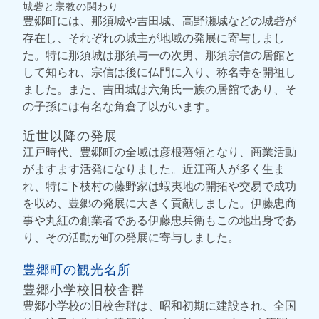
城砦と宗教の関わり
豊郷町には、那須城や吉田城、高野瀬城などの城砦が
存在し、それぞれの城主が地域の発展に寄与しまし
た。特に那須城は那須与一の次男、那須宗信の居館と
して知られ、宗信は後に仏門に入り、称名寺を開祖し
ました。また、吉田城は六角氏一族の居館であり、そ
の子孫には有名な角倉了以がいます。
近世以降の発展
江戸時代、豊郷町の全域は彦根藩領となり、商業活動
がますます活発になりました。近江商人が多く生ま
れ、特に下枝村の藤野家は蝦夷地の開拓や交易で成功
を収め、豊郷の発展に大きく貢献しました。伊藤忠商
事や丸紅の創業者である伊藤忠兵衛もこの地出身であ
り、その活動が町の発展に寄与しました。
豊郷町の観光名所
豊郷小学校旧校舎群
豊郷小学校の旧校舎群は、昭和初期に建設され、全国