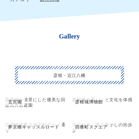
Gallery
彦根・近江八幡
彦根城を借景にした優美な回
彦根藩の暮らしと文化を体感
玄宮園
彦根城博物館
遊式大名庭園
江戸情緒薫る城下町グルメ通
大正ロマン漂う懐かしの街歩
夢京橋キャッスルロード
四番町スクエア
り
き