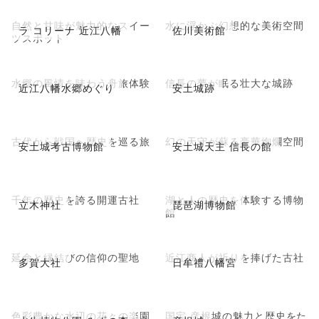
自然と甘味が魅力的なスイー
水に浮かぶ幻想的な美術空間
ラ コリーナ 近江八幡
佐川美術館
ツスポット
水郷の風情を味わう舟旅体験
信長の夢が眠る壮大な城跡
近江八幡水郷めぐり
安土城跡
古代から戦国へ歴史を巡る旅
幻の天守が蘇る豪華絢爛空間
安土城考古博物館
安土城天主 信長の館
千年の歴史を誇る開運古社
湖と人の歴史を体験する博物
立木神社
琵琶湖博物館
館
延命と縁結びの信仰の聖地
近江商人が祈りを捧げた古社
多賀大社
日牟禮八幡宮
色彩豊かな水辺の花々の楽園
国宝 彦根城の魅力と歴史をた