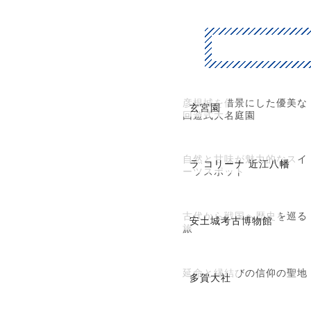
彦根城を借景にした優美な
玄宮園
回遊式大名庭園
自然と甘味が魅力的なスイ
ラ コリーナ 近江八幡
ーツスポット
古代から戦国へ歴史を巡る
安土城考古博物館
旅
延命と縁結びの信仰の聖地
多賀大社