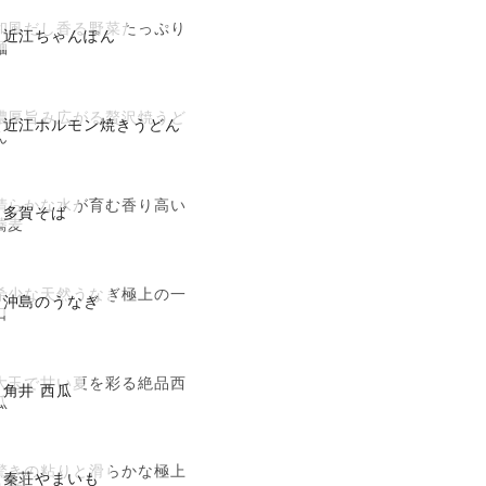
和風だし香る野菜たっぷり
近江ちゃんぽん
麺
濃厚旨み広がる贅沢焼うど
近江ホルモン焼きうどん
ん
清らかな水が育む香り高い
多賀そば
蕎麦
希少な天然うなぎ極上の一
沖島のうなぎ
口
大玉で甘い夏を彩る絶品西
角井 西瓜
瓜
驚きの粘りと滑らかな極上
秦荘やまいも