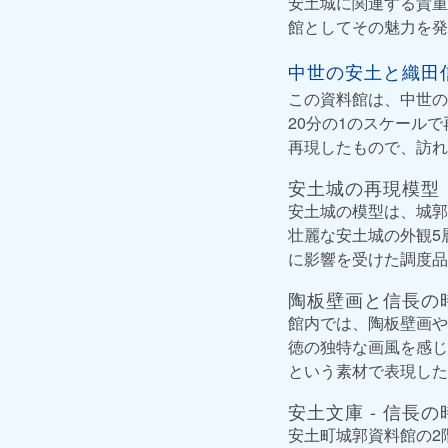
安土城に関連する貴重
館としてその魅力を発
中世の安土と織田
この資料館は、中世の
20分の1のスケール
再現したもので、訪れ
安土城の再現模型
安土城の模型は、城郭
壮麗な安土城の外観5
に影響を受けた調度品
陶板壁画と信長の
館内では、陶板壁画や
徳の独特な画風を感じ
という素材で表現した
安土文庫 - 信長
安土町城郭資料館の2