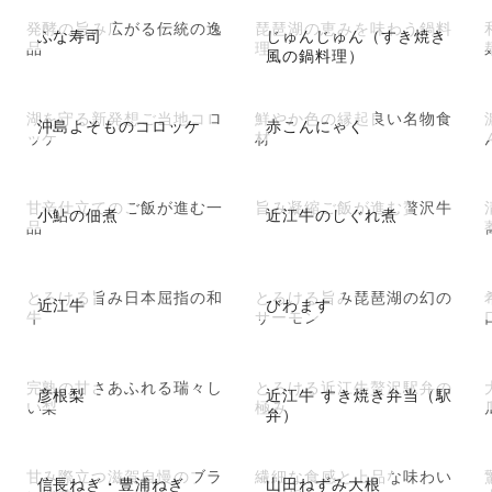
発酵の旨み広がる伝統の逸
琵琶湖の恵みを味わう鍋料
ふな寿司
じゅんじゅん（すき焼き
品
理
風の鍋料理）
湖を守る新発想ご当地コロ
鮮やか色の縁起良い名物食
沖島よそものコロッケ
赤こんにゃく
ッケ
材
甘辛仕立てのご飯が進む一
旨み凝縮ご飯が進む贅沢牛
小鮎の佃煮
近江牛のしぐれ煮
品
とろける旨み日本屈指の和
とろける旨み琵琶湖の幻の
近江牛
びわます
牛
サーモン
完熟の甘さあふれる瑞々し
とろける近江牛贅沢駅弁の
彦根梨
近江牛 すき焼き弁当（駅
い梨
極み
弁）
甘み際立つ滋賀自慢のブラ
繊細な食感と上品な味わい
信長ねぎ・豊浦ねぎ
山田ねずみ大根