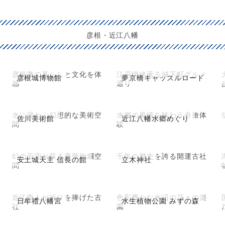
彦根・近江八幡
彦根藩の暮らしと文化を体
江戸情緒薫る城下町グルメ
彦根城博物館
夢京橋キャッスルロード
感
通り
水に浮かぶ幻想的な美術空
水郷の風情を味わう舟旅体
佐川美術館
近江八幡水郷めぐり
間
験
幻の天守が蘇る豪華絢爛空
千年の歴史を誇る開運古社
安土城天主 信長の館
立木神社
間
近江商人が祈りを捧げた古
色彩豊かな水辺の花々の楽
日牟禮八幡宮
水生植物公園 みずの森
社
園