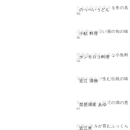
とろみ出汁で温まる冬の名
のっぺいうどん
物
ほろ苦さが旨い湖の旬の味
小鮎 料理
覚
琵琶湖が育む上品な小魚料
ホンモロコ料理
理
湖畔の風土が生む伝統の味
近江 漬物
丸ごと味わう初夏の湖の恵
琵琶湖産 あゆ
み
自然の恵みが育むふっくら
近江米