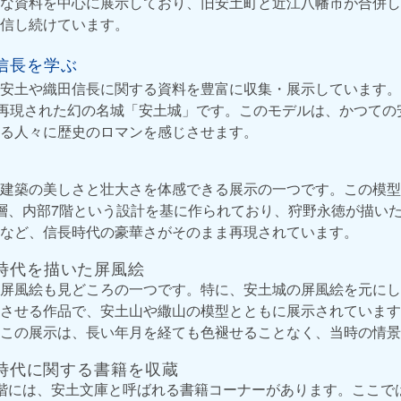
な資料を中心に展示しており、旧安土町と近江八幡市が合併し
信し続けています。
信長を学ぶ
安土や織田信長に関する資料を豊富に収集・展示しています。
で再現された幻の名城「安土城」です。このモデルは、かつての
る人々に歴史のロマンを感じさせます。
建築の美しさと壮大さを体感できる展示の一つです。この模型
層、内部7階という設計を基に作られており、狩野永徳が描い
など、信長時代の豪華さがそのまま再現されています。
時代を描いた屏風絵
屏風絵も見どころの一つです。特に、安土城の屏風絵を元にし
させる作品で、安土山や繖山の模型とともに展示されています
この展示は、長い年月を経ても色褪せることなく、当時の情景
の時代に関する書籍を収蔵
階には、安土文庫と呼ばれる書籍コーナーがあります。ここで