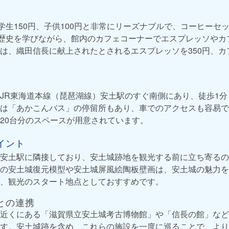
、学生150円、子供100円と非常にリーズナブルで、コーヒーセ
の歴史を学びながら、館内のカフェコーナーでエスプレッソやカ
は、織田信長に献上されたとされるエスプレッソを350円、カプ
JR東海道本線（琵琶湖線）安土駅のすぐ南側にあり、徒歩1
は「あかこんバス」の停留所もあり、車でのアクセスも容易で
20台分のスペースが用意されています。
イント
安土駅に隣接しており、安土城跡地を観光する前に立ち寄るの
の安土城復元模型や安土城屏風絵陶板壁画は、安土城の魅力を
、観光のスタート地点としておすすめです。
との連携
近くにある「滋賀県立安土城考古博物館」や「信長の館」など
す。安土城跡を含め、これらの施設を一度に巡ることで、より