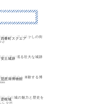
大正ロマン漂う懐かしの街
四番町スクエア
歩き
信長の夢が眠る壮大な城跡
安土城跡
湖と人の歴史を体験する博
琵琶湖博物館
物館
国宝 彦根城の魅力と歴史を
彦根城
たどる旅