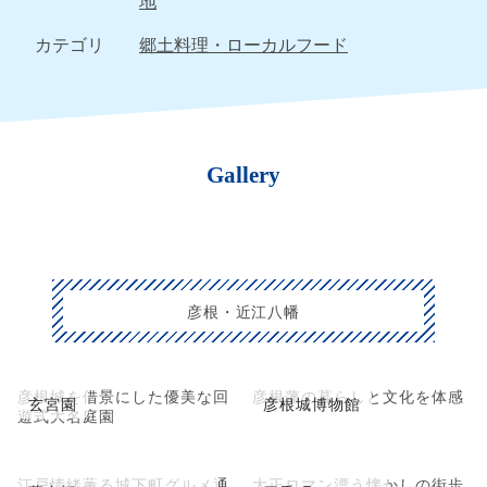
地
カテゴリ
郷土料理・ローカルフード
Gallery
彦根・近江八幡
彦根城を借景にした優美な回
彦根藩の暮らしと文化を体感
玄宮園
彦根城博物館
遊式大名庭園
江戸情緒薫る城下町グルメ通
大正ロマン漂う懐かしの街歩