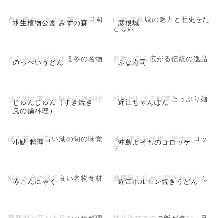
色彩豊かな水辺の花々の楽園
国宝 彦根城の魅力と歴史をた
水生植物公園 みずの森
彦根城
どる旅
とろみ出汁で温まる冬の名物
発酵の旨み広がる伝統の逸品
のっぺいうどん
ふな寿司
琵琶湖の恵みを味わう鍋料理
和風だし香る野菜たっぷり麺
じゅんじゅん（すき焼き
近江ちゃんぽん
風の鍋料理）
ほろ苦さが旨い湖の旬の味覚
湖を守る新発想ご当地コロッ
小鮎 料理
沖島よそものコロッケ
ケ
鮮やか色の縁起良い名物食材
濃厚旨み広がる贅沢焼うどん
赤こんにゃく
近江ホルモン焼きうどん
琵琶湖が育む上品な小魚料理
甘辛仕立てのご飯が進む一品