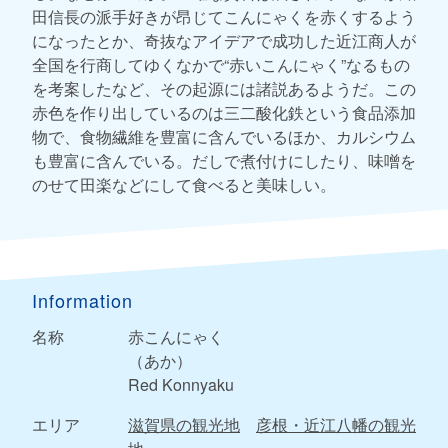
田信長の派手好きが昂じてこんにゃくを赤くするよう
になったとか、奇抜なアイデアで成功した近江商人が
全国を行商してゆくなかで“赤いこんにゃく”なるもの
を考案したなど、その起源には諸説あるようだ。この
赤色を作り出しているのは三二酸化鉄という食品添加
物で、食物繊維を豊富に含んでいるほか、カルシウム
も豊富に含んでいる。だしで煮付けにしたり、味噌を
のせて田楽などにして食べると美味しい。
Information
名称
赤こんにゃく
（あか）
Red Konnyaku
エリア
滋賀県の観光地
彦根・近江八幡の観光