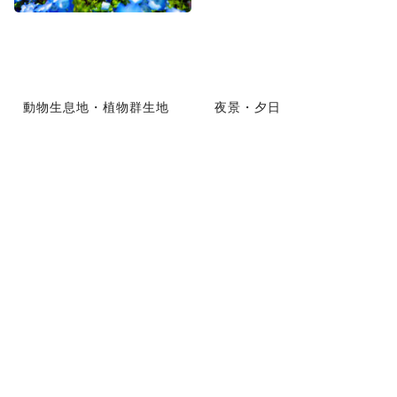
動物生息地・植物群生地
夜景・夕日