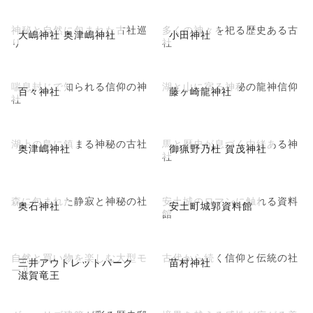
神秘と自然に包まれた古社巡
多くの神々を祀る歴史ある古
大嶋神社 奥津嶋神社
小田神社
り
社
喘息封じで知られる信仰の神
湖と山に宿る神秘の龍神信仰
百々神社
藤ヶ崎龍神社
社
湖上の島に鎮まる神秘の古社
馬と歴史が息づく由緒ある神
奥津嶋神社
御猟野乃杜 賀茂神社
社
森に包まれた静寂と神秘の社
安土城のロマンに触れる資料
奥石神社
安土町城郭資料館
館
自然と買い物を楽しむ大型モ
古代から続く信仰と伝統の社
三井アウトレットパーク
苗村神社
ール
滋賀竜王