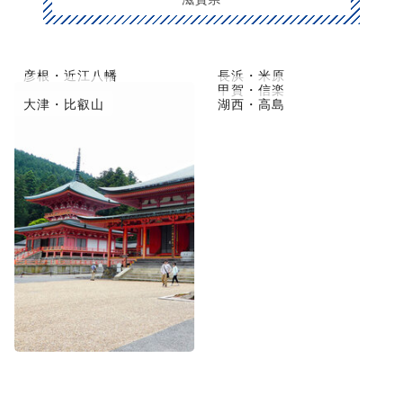
彦根・近江八幡
長浜・米原
草津市・守山
甲賀・信楽
大津・比叡山
湖西・高島