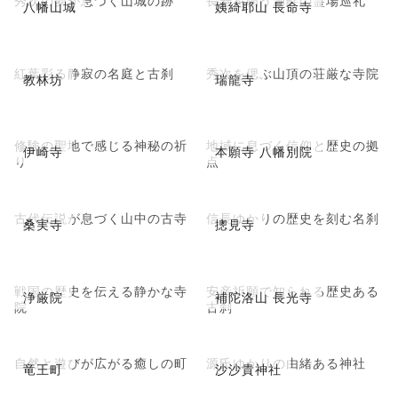
秀次の夢が息づく山城の跡
長寿を願う湖畔の霊場巡礼
八幡山城
姨綺耶山 長命寺
紅葉彩る静寂の名庭と古刹
秀次を偲ぶ山頂の荘厳な寺院
教林坊
瑞龍寺
修験の聖地で感じる神秘の祈
地域に息づく信仰と歴史の拠
伊崎寺
本願寺 八幡別院
り
点
古代伝説が息づく山中の古寺
信長ゆかりの歴史を刻む名刹
桑実寺
摠見寺
戦国の歴史を伝える静かな寺
安産祈願で知られる歴史ある
浄厳院
補陀洛山 長光寺
院
古刹
自然と遊びが広がる癒しの町
源氏ゆかりの由緒ある神社
竜王町
沙沙貴神社