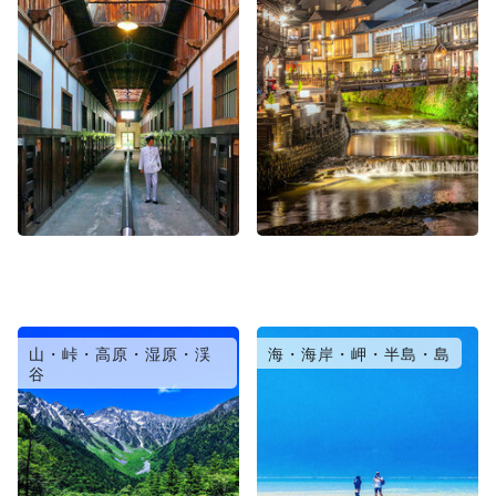
山・峠・高原・湿原・渓
海・海岸・岬・半島・島
谷