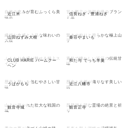
自然の恵みが育むふっくら美
甘み際立つ滋賀自慢のブラン
近江米
信長ねぎ・豊浦ねぎ
味米
ド葱
繊細な食感と上品な味わいの
驚きの粘りと滑らかな極上山
山田ねずみ大根
秦荘やまいも
大根
芋
ふんわり食感が魅せる極上ス
素朴で懐かしい近江の伝統甘
CLUB HARIE バームクー
和た与 でっち羊羹
イーツ
味
ヘン
歴史と想いを包むやさしい甘
歴史と水郷が織りなす美しい
うばがもち
近江八幡市
味
街
山上に築かれた壮大な戦国の
琵琶湖を望む霊場の絶景と祈
観音寺城
観音正寺
城
り