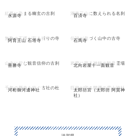
紅葉に染まる幽玄の古刹
湖東三山に数えられる名刹
永源寺
百済寺
無数の石塔が彩る祈りの寺
伝説が息づく山中の古寺
阿育王山 石塔寺
石馬寺
山中に佇む観音信仰の古刹
岩窟に宿る神秘の観音霊場
善勝寺
北向岩屋十一面観音
千年の歴史を紡ぐ古社の杜
巨岩が守る開運の霊山神社
河桁御河邊神社
太郎坊宮（太郎坊 阿賀神
社）
滋賀県