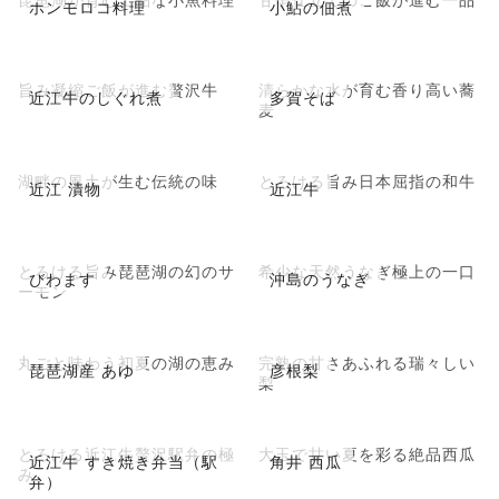
ホンモロコ料理
小鮎の佃煮
旨み凝縮ご飯が進む贅沢牛
清らかな水が育む香り高い蕎
近江牛のしぐれ煮
多賀そば
麦
湖畔の風土が生む伝統の味
とろける旨み日本屈指の和牛
近江 漬物
近江牛
とろける旨み琵琶湖の幻のサ
希少な天然うなぎ極上の一口
びわます
沖島のうなぎ
ーモン
丸ごと味わう初夏の湖の恵み
完熟の甘さあふれる瑞々しい
琵琶湖産 あゆ
彦根梨
梨
とろける近江牛贅沢駅弁の極
大玉で甘い夏を彩る絶品西瓜
近江牛 すき焼き弁当（駅
角井 西瓜
み
弁）