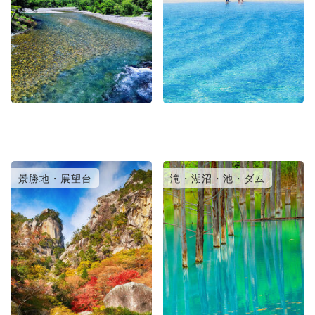
景勝地・展望台
滝・湖沼・池・ダム