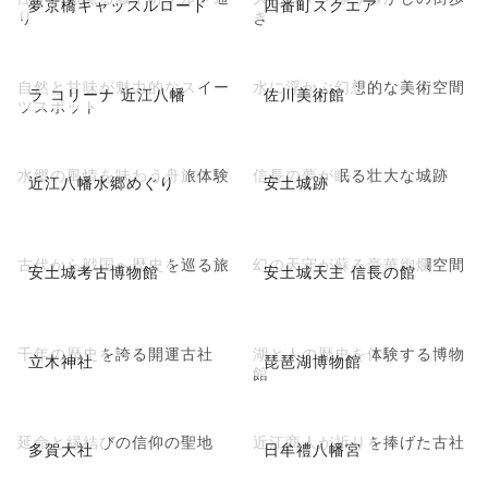
夢京橋キャッスルロード
四番町スクエア
り
き
自然と甘味が魅力的なスイー
水に浮かぶ幻想的な美術空間
ラ コリーナ 近江八幡
佐川美術館
ツスポット
水郷の風情を味わう舟旅体験
信長の夢が眠る壮大な城跡
近江八幡水郷めぐり
安土城跡
古代から戦国へ歴史を巡る旅
幻の天守が蘇る豪華絢爛空間
安土城考古博物館
安土城天主 信長の館
千年の歴史を誇る開運古社
湖と人の歴史を体験する博物
立木神社
琵琶湖博物館
館
延命と縁結びの信仰の聖地
近江商人が祈りを捧げた古社
多賀大社
日牟禮八幡宮