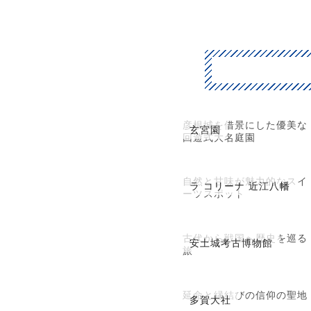
彦根城を借景にした優美な
玄宮園
回遊式大名庭園
自然と甘味が魅力的なスイ
ラ コリーナ 近江八幡
ーツスポット
古代から戦国へ歴史を巡る
安土城考古博物館
旅
延命と縁結びの信仰の聖地
多賀大社