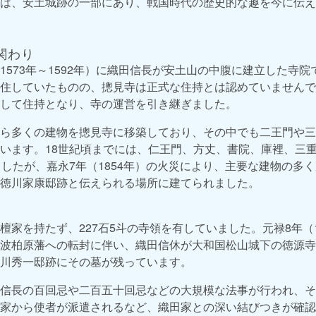
は、安土城跡の一部にあり、戦国時代の歴史的な趣を今に伝え
関わり
1573年～1592年）に織田信長が安土山の中腹に建立した寺
住していたものの、摠見寺は正式な住持とは認めていませんで
して住持となり、寺の運営を引き継ぎました。
ら多くの建物を摠見寺に移築しており、その中でも二王門や三
います。18世紀頃までには、仁王門、方丈、書院、庫裡、三
ましたが、嘉永7年（1854年）の火災により、主要な建物の多
徳川家康邸跡と伝えられる場所に建てられました。
檀家を持たず、227石5斗の寺領を有していました。元禄8年（1
波柏原藩への転封に伴い、織田信休が大和国松山城下の徳源寺
川秀一邸跡にその墓が残っています。
信長の百回忌や二百五十回忌などの大規模な法事が行われ、そ
家から使者が派遣されるなど、織田家との深い結びつきが確認