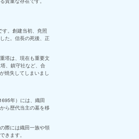
る貴重な存在です。
院です。創建当初、尭照
した。信長の死後、正
重塔は、現在も重要文
重塔、鎮守社など、合
くが焼失してしまいまし
695年）には、織田
から歴代当主の墓を移
の際には織田一族や領
できます。