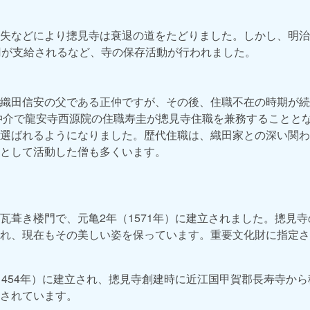
失などにより摠見寺は衰退の道をたどりました。しかし、明治18
円が支給されるなど、寺の保存活動が行われました。
織田信安の父である正仲ですが、その後、住職不在の時期が続
の仲介で龍安寺西源院の住職寿圭が摠見寺住職を兼務することと
選ばれるようになりました。歴代住職は、織田家との深い関わ
として活動した僧も多くいます。
瓦葺き楼門で、元亀2年（1571年）に建立されました。摠見
れ、現在もその美しい姿を保っています。重要文化財に指定さ
1454年）に建立され、摠見寺創建時に近江国甲賀郡長寿寺か
されています。