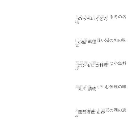
とろみ出汁で温まる冬の名
のっぺいうどん
物
ほろ苦さが旨い湖の旬の味
小鮎 料理
覚
琵琶湖が育む上品な小魚料
ホンモロコ料理
理
湖畔の風土が生む伝統の味
近江 漬物
丸ごと味わう初夏の湖の恵
琵琶湖産 あゆ
み