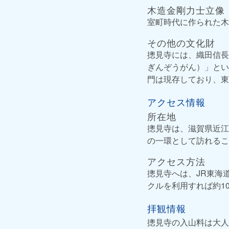
木造金剛力士立像
室町時代に作られた木
その他の文化財
摠見寺には、織田信長
ぎんぞうがん）」とい
門は現存しており、東
アクセス情報
所在地
摠見寺は、滋賀県近江
の一環として訪れるこ
アクセス方法
摠見寺へは、JR東海
クルを利用すれば約1
拝観情報
摠見寺の入山料は大人7