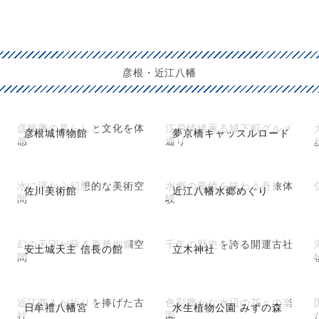
彦根・近江八幡
彦根藩の暮らしと文化を体
江戸情緒薫る城下町グルメ
彦根城博物館
夢京橋キャッスルロード
感
通り
水に浮かぶ幻想的な美術空
水郷の風情を味わう舟旅体
佐川美術館
近江八幡水郷めぐり
間
験
幻の天守が蘇る豪華絢爛空
千年の歴史を誇る開運古社
安土城天主 信長の館
立木神社
間
近江商人が祈りを捧げた古
色彩豊かな水辺の花々の楽
日牟禮八幡宮
水生植物公園 みずの森
社
園