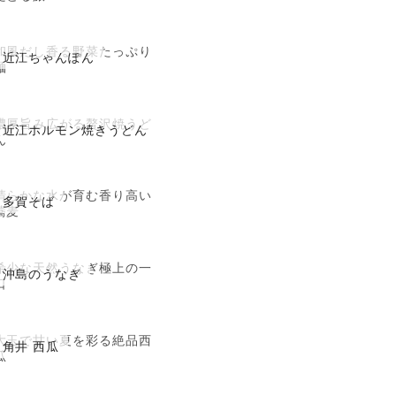
和風だし香る野菜たっぷり
近江ちゃんぽん
麺
濃厚旨み広がる贅沢焼うど
近江ホルモン焼きうどん
ん
清らかな水が育む香り高い
多賀そば
蕎麦
希少な天然うなぎ極上の一
沖島のうなぎ
口
大玉で甘い夏を彩る絶品西
角井 西瓜
瓜