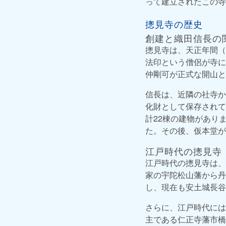
って建立されたこの寺
摠見寺の歴史
創建と織田信長の
摠見寺は、天正年間（
法印という僧侶が寺に
仲剛可が正式な開山と
信長は、近隣の社寺か
化財として保存されて
計22棟の建物があり
た。その後、仮本堂が
江戸時代の摠見寺
江戸時代の摠見寺は、
家の宇陀松山藩から丹
し、現在も安土城長谷
さらに、江戸時代には
主である仁正寺藩市橋