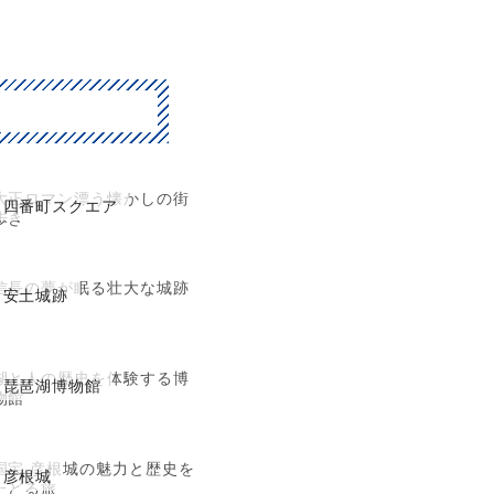
大正ロマン漂う懐かしの街
四番町スクエア
歩き
信長の夢が眠る壮大な城跡
安土城跡
湖と人の歴史を体験する博
琵琶湖博物館
物館
国宝 彦根城の魅力と歴史を
彦根城
たどる旅