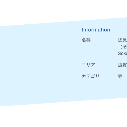
Information
名称
摠見
（そ
Soke
エリア
滋賀
カテゴリ
寺