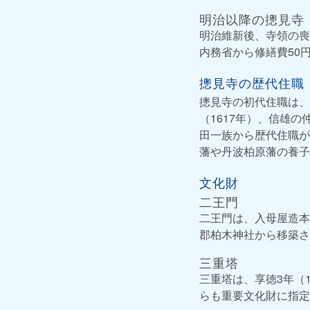
明治以降の摠見寺
明治維新後、寺領の喪
内務省から修繕費50
摠見寺の歴代住職
摠見寺の初代住職は、
（1617年）、信雄
田一族から歴代住職が
藩や丹波柏原藩の養子
文化財
二王門
二王門は、入母屋造本
郡柏木神社から移築さ
三重塔
三重塔は、享徳3年（
らも重要文化財に指定