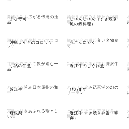
発酵の旨み広がる伝統の逸
琵琶湖の恵みを味わう鍋料
ふな寿司
じゅんじゅん（すき焼き
品
理
風の鍋料理）
湖を守る新発想ご当地コロ
鮮やか色の縁起良い名物食
沖島よそものコロッケ
赤こんにゃく
ッケ
材
甘辛仕立てのご飯が進む一
旨み凝縮ご飯が進む贅沢牛
小鮎の佃煮
近江牛のしぐれ煮
品
とろける旨み日本屈指の和
とろける旨み琵琶湖の幻の
近江牛
びわます
牛
サーモン
完熟の甘さあふれる瑞々し
とろける近江牛贅沢駅弁の
彦根梨
近江牛 すき焼き弁当（駅
い梨
極み
弁）