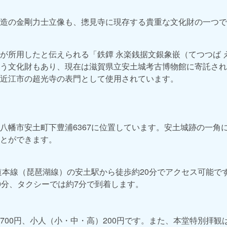
造の金剛力士立像も、摠見寺に現存する貴重な文化財の一つで
が所用したと伝えられる「鉄鐔 永楽銭据文銀象嵌（てつつば 
う文化財もあり、現在は滋賀県立安土城考古博物館に寄託され
近江市の超光寺の表門として使用されています。
八幡市安土町下豊浦6367に位置しています。安土城跡の一角
とができます。
道本線（琵琶湖線）の安土駅から徒歩約20分でアクセス可能で
0分、タクシーでは約7分で到着します。
00円、小人（小・中・高）200円です。また、本堂特別拝観は1,