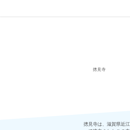
摠見寺
摠見寺は、滋賀県近江