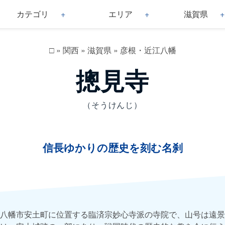
カテゴリ
エリア
滋賀県
□
»
関西
»
滋賀県
»
彦根・近江八幡
摠見寺
（そうけんじ）
信長ゆかりの歴史を刻む名刹
八幡市安土町に位置する臨済宗妙心寺派の寺院で、山号は遠景