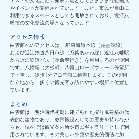
ィストや文化活動の発表の場としてさまざまな企画展
やイベントが開催されています。また、市民が自由に
利用できるスペースとしても開放されており、近江八
幡市の文化交流の場となっています。
アクセス情報
白雲館へのアクセスは、JR東海道本線（琵琶湖線）
および近江鉄道八日市線（万葉あかね線）近江八幡駅
から近江鉄道バス（長命寺行き）を利用するのが便利
です。八幡堀（大杉町）八幡山ロープウェー口停留所
で下車し、徒歩1分で白雲館に到着します。この便利
な立地から、多くの観光客が訪れやすい場所に位置し
ています。
まとめ
白雲館は、明治時代初期に建てられた擬洋風建築の代
表的な建物であり、教育施設としての歴史を持ちなが
らも、現在では観光案内所や市民ギャラリーとして利
用されています。その美しい外観や歴史的価値に加