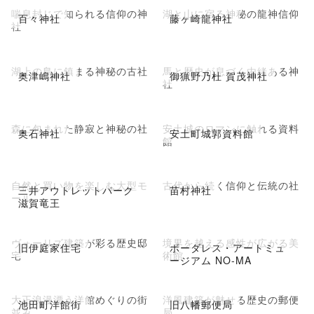
喘息封じで知られる信仰の神
湖と山に宿る神秘の龍神信仰
百々神社
藤ヶ崎龍神社
社
湖上の島に鎮まる神秘の古社
馬と歴史が息づく由緒ある神
奥津嶋神社
御猟野乃杜 賀茂神社
社
森に包まれた静寂と神秘の社
安土城のロマンに触れる資料
奥石神社
安土町城郭資料館
館
自然と買い物を楽しむ大型モ
古代から続く信仰と伝統の社
三井アウトレットパーク
苗村神社
ール
滋賀竜王
ヴォーリズ建築が彩る歴史邸
境界を越える感性が広がる美
旧伊庭家住宅
ボーダレス・アートミュ
宅
術館
ージアム NO-MA
大正浪漫漂う洋館めぐりの街
洋風建築が魅せる歴史の郵便
池田町洋館街
旧八幡郵便局
並み
局