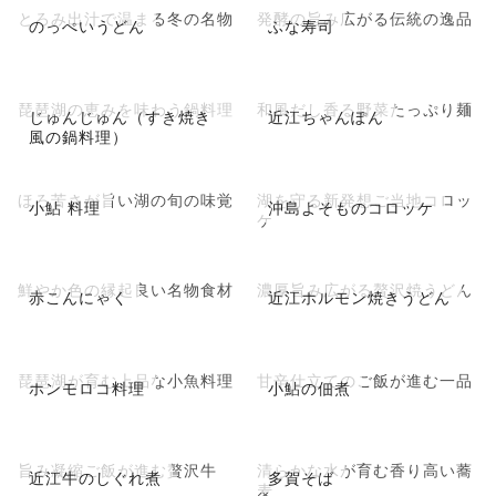
とろみ出汁で温まる冬の名物
発酵の旨み広がる伝統の逸品
のっぺいうどん
ふな寿司
琵琶湖の恵みを味わう鍋料理
和風だし香る野菜たっぷり麺
じゅんじゅん（すき焼き
近江ちゃんぽん
風の鍋料理）
ほろ苦さが旨い湖の旬の味覚
湖を守る新発想ご当地コロッ
小鮎 料理
沖島よそものコロッケ
ケ
鮮やか色の縁起良い名物食材
濃厚旨み広がる贅沢焼うどん
赤こんにゃく
近江ホルモン焼きうどん
琵琶湖が育む上品な小魚料理
甘辛仕立てのご飯が進む一品
ホンモロコ料理
小鮎の佃煮
旨み凝縮ご飯が進む贅沢牛
清らかな水が育む香り高い蕎
近江牛のしぐれ煮
多賀そば
麦