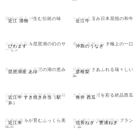
湖畔の風土が生む伝統の味
とろける旨み日本屈指の和牛
近江 漬物
近江牛
とろける旨み琵琶湖の幻のサ
希少な天然うなぎ極上の一口
びわます
沖島のうなぎ
ーモン
丸ごと味わう初夏の湖の恵み
完熟の甘さあふれる瑞々しい
琵琶湖産 あゆ
彦根梨
梨
とろける近江牛贅沢駅弁の極
大玉で甘い夏を彩る絶品西瓜
近江牛 すき焼き弁当（駅
角井 西瓜
み
弁）
自然の恵みが育むふっくら美
甘み際立つ滋賀自慢のブラン
近江米
信長ねぎ・豊浦ねぎ
味米
ド葱