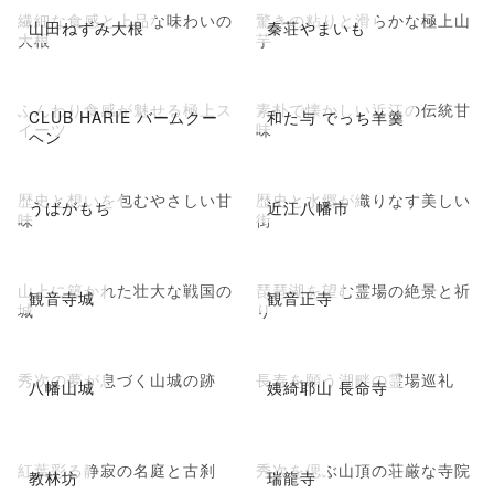
繊細な食感と上品な味わいの
驚きの粘りと滑らかな極上山
山田ねずみ大根
秦荘やまいも
大根
芋
ふんわり食感が魅せる極上ス
素朴で懐かしい近江の伝統甘
CLUB HARIE バームクー
和た与 でっち羊羹
イーツ
味
ヘン
歴史と想いを包むやさしい甘
歴史と水郷が織りなす美しい
うばがもち
近江八幡市
味
街
山上に築かれた壮大な戦国の
琵琶湖を望む霊場の絶景と祈
観音寺城
観音正寺
城
り
秀次の夢が息づく山城の跡
長寿を願う湖畔の霊場巡礼
八幡山城
姨綺耶山 長命寺
紅葉彩る静寂の名庭と古刹
秀次を偲ぶ山頂の荘厳な寺院
教林坊
瑞龍寺