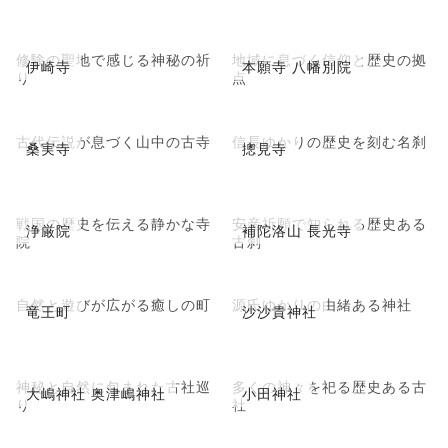
修験の聖地で感じる神秘の祈
地域に息づく信仰と歴史の拠
伊崎寺
本願寺 八幡別院
り
点
古代伝説が息づく山中の古寺
信長ゆかりの歴史を刻む名刹
桑実寺
摠見寺
戦国の歴史を伝える静かな寺
安産祈願で知られる歴史ある
浄厳院
補陀洛山 長光寺
院
古刹
自然と遊びが広がる癒しの町
源氏ゆかりの由緒ある神社
竜王町
沙沙貴神社
神秘と自然に包まれた古社巡
多くの神々を祀る歴史ある古
大嶋神社 奥津嶋神社
小田神社
り
社