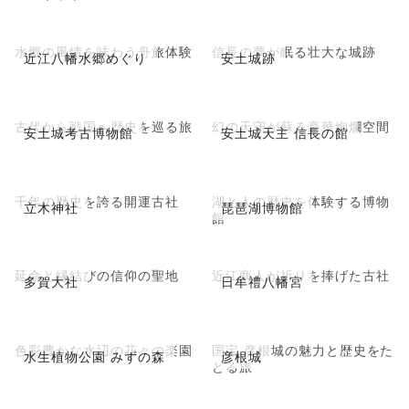
水郷の風情を味わう舟旅体験
信長の夢が眠る壮大な城跡
近江八幡水郷めぐり
安土城跡
古代から戦国へ歴史を巡る旅
幻の天守が蘇る豪華絢爛空間
安土城考古博物館
安土城天主 信長の館
千年の歴史を誇る開運古社
湖と人の歴史を体験する博物
立木神社
琵琶湖博物館
館
延命と縁結びの信仰の聖地
近江商人が祈りを捧げた古社
多賀大社
日牟禮八幡宮
色彩豊かな水辺の花々の楽園
国宝 彦根城の魅力と歴史をた
水生植物公園 みずの森
彦根城
どる旅