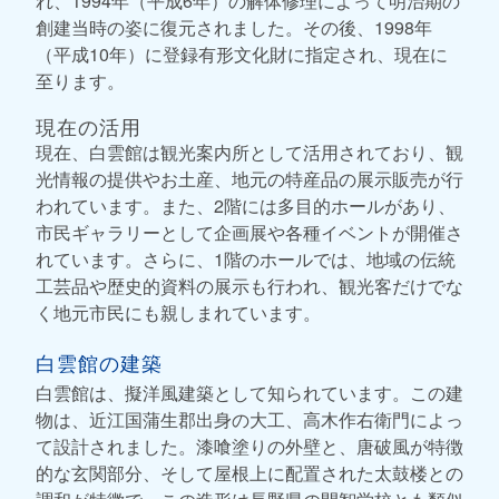
れ、1994年（平成6年）の解体修理によって明治期の
創建当時の姿に復元されました。その後、1998年
（平成10年）に登録有形文化財に指定され、現在に
至ります。
現在の活用
現在、白雲館は観光案内所として活用されており、観
光情報の提供やお土産、地元の特産品の展示販売が行
われています。また、2階には多目的ホールがあり、
市民ギャラリーとして企画展や各種イベントが開催さ
れています。さらに、1階のホールでは、地域の伝統
工芸品や歴史的資料の展示も行われ、観光客だけでな
く地元市民にも親しまれています。
白雲館の建築
白雲館は、擬洋風建築として知られています。この建
物は、近江国蒲生郡出身の大工、高木作右衛門によっ
て設計されました。漆喰塗りの外壁と、唐破風が特徴
的な玄関部分、そして屋根上に配置された太鼓楼との