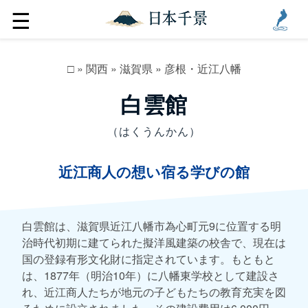
☰
□
»
関西
»
滋賀県
»
彦根・近江八幡
白雲館
（はくうんかん）
近江商人の想い宿る学びの館
白雲館は、滋賀県近江八幡市為心町元9に位置する明
治時代初期に建てられた擬洋風建築の校舎で、現在は
国の登録有形文化財に指定されています。もともと
は、1877年（明治10年）に八幡東学校として建設さ
れ、近江商人たちが地元の子どもたちの教育充実を図