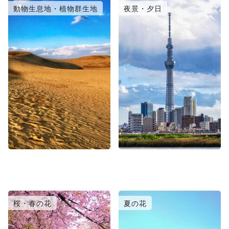
動物生息地・植物群生地
夜景・夕日
桜・春の花
夏の花