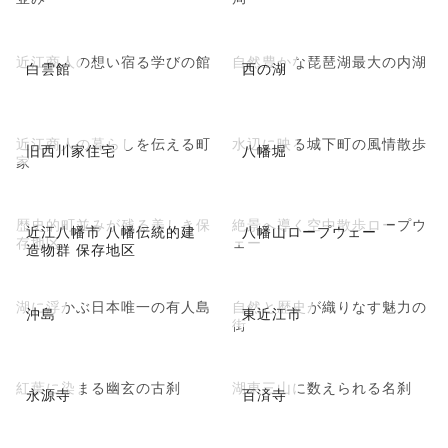
近江商人の想い宿る学びの館
自然豊かな琵琶湖最大の内湖
白雲館
西の湖
近江商人の暮らしを伝える町
水辺に映る城下町の風情散歩
旧西川家住宅
八幡堀
家
歴史的町並みが残る美しき保
絶景へ導く空中散歩ロープウ
近江八幡市 八幡伝統的建
八幡山ロープウェー
存地区
ェー
造物群 保存地区
湖に浮かぶ日本唯一の有人島
自然と歴史が織りなす魅力の
沖島
東近江市
街
紅葉に染まる幽玄の古刹
湖東三山に数えられる名刹
永源寺
百済寺