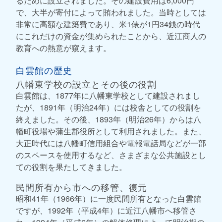
るために設立されました。その建設費用は6,000円
で、大半が寄付によって賄われました。当時としては
非常に高額な建築費であり、米1俵が1円34銭の時代
にこれだけの資金が集められたことから、近江商人の
教育への熱意が窺えます。
白雲館の歴史
八幡東学校の設立とその後の役割
白雲館は、1877年に八幡東学校として建設されまし
たが、1891年（明治24年）には校舎としての役割を
終えました。その後、1893年（明治26年）からは八
幡町役場や蒲生郡役所として利用されました。また、
大正時代には八幡町信用組合や電報電話局などが一部
のスペースを使用するなど、さまざまな公共施設とし
ての役割を果たしてきました。
民間所有から市への移管、復元
昭和41年（1966年）に一度民間所有となった白雲館
ですが、1992年（平成4年）に近江八幡市へ移管さ