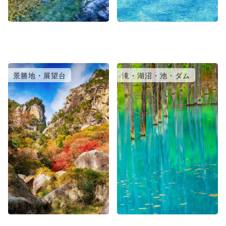
景勝地・展望台
滝・湖沼・池・ダム