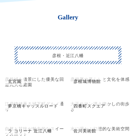
Gallery
彦根・近江八幡
彦根城を借景にした優美な回
彦根藩の暮らしと文化を体感
玄宮園
彦根城博物館
遊式大名庭園
江戸情緒薫る城下町グルメ通
大正ロマン漂う懐かしの街歩
夢京橋キャッスルロード
四番町スクエア
り
き
自然と甘味が魅力的なスイー
水に浮かぶ幻想的な美術空間
ラ コリーナ 近江八幡
佐川美術館
ツスポット