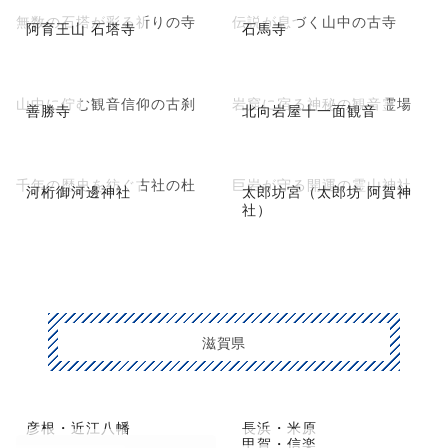
無数の石塔が彩る祈りの寺
伝説が息づく山中の古寺
阿育王山 石塔寺
石馬寺
山中に佇む観音信仰の古刹
岩窟に宿る神秘の観音霊場
善勝寺
北向岩屋十一面観音
千年の歴史を紡ぐ古社の杜
巨岩が守る開運の霊山神社
河桁御河邊神社
太郎坊宮（太郎坊 阿賀神
社）
滋賀県
彦根・近江八幡
長浜・米原
草津市・守山
甲賀・信楽