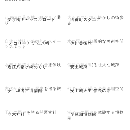
江戸情緒薫る城下町グルメ通
大正ロマン漂う懐かしの街歩
夢京橋キャッスルロード
四番町スクエア
り
き
自然と甘味が魅力的なスイー
水に浮かぶ幻想的な美術空間
ラ コリーナ 近江八幡
佐川美術館
ツスポット
水郷の風情を味わう舟旅体験
信長の夢が眠る壮大な城跡
近江八幡水郷めぐり
安土城跡
古代から戦国へ歴史を巡る旅
幻の天守が蘇る豪華絢爛空間
安土城考古博物館
安土城天主 信長の館
千年の歴史を誇る開運古社
湖と人の歴史を体験する博物
立木神社
琵琶湖博物館
館