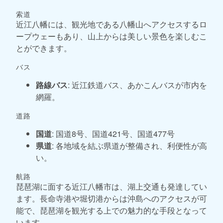
索道
近江八幡には、観光地である八幡山へアクセスするロ
ープウェーもあり、山上からは美しい景色を楽しむこ
とができます。
バス
路線バス
: 近江鉄道バス、あかこんバスが市内を
網羅。
道路
国道
: 国道8号、国道421号、国道477号
県道
: 各地域を結ぶ県道が整備され、利便性が高
い。
航路
琵琶湖に面する近江八幡市は、湖上交通も発達してい
ます。長命寺港や堀切港からは沖島へのアクセスが可
能で、琵琶湖を観光する上での魅力的な手段となって
います。