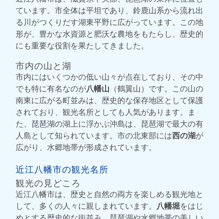
ています。市全体は平坦であり、鈴鹿山系から流れ出
る川がつくりだす湖東平野に広がっています。この地
形が、豊かな水資源と肥沃な農地をもたらし、歴史的
にも重要な役割を果たしてきました。
市内の山と湖
市内にはいくつかの低い山々が点在しており、その中
でも特に有名なのが
八幡山
（鶴翼山）です。この山の
南東に広がる町並みは、歴史的な保存地区として保護
されており、観光名所としても人気があります。ま
た、琵琶湖の湖上に浮かぶ沖島は、琵琶湖で最大の有
人島として知られています。市の北東部には
西の湖
が
広がり、水郷地帯が形成されています。
近江八幡市の観光名所
観光の見どころ
近江八幡市は、歴史と自然の両方を楽しめる観光地と
して、多くの人々に親しまれています。
八幡堀
をはじ
めとする歴史的な街並み、琵琶湖や水郷地帯の美しい