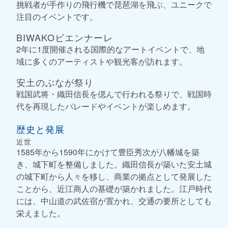
挑戦者が手作りの飛行機で琵琶湖を飛ぶ、ユニークで
注目のイベントです。
BIWAKOビエンナーレ
2年に1度開催される国際的なアートイベントで、地
域に多くのアーティストや観光客が訪れます。
安土のぶなが祭り
戦国武将・織田信長を偲んで行われる祭りで、戦国時
代を再現したパレードやイベントが楽しめます。
歴史と発展
近世
1585年から1590年にかけて豊臣秀次が八幡城を築
き、城下町を整備しました。織田信長が築いた安土城
の城下町から人々を移し、商業の拠点として発展した
ことから、近江商人の基礎が築かれました。江戸時代
には、中山道の武佐宿が置かれ、交通の要所としても
栄えました。