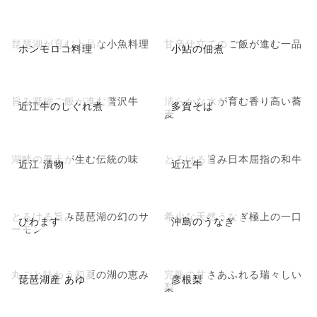
琵琶湖が育む上品な小魚料理
甘辛仕立てのご飯が進む一品
ホンモロコ料理
小鮎の佃煮
旨み凝縮ご飯が進む贅沢牛
清らかな水が育む香り高い蕎
近江牛のしぐれ煮
多賀そば
麦
湖畔の風土が生む伝統の味
とろける旨み日本屈指の和牛
近江 漬物
近江牛
とろける旨み琵琶湖の幻のサ
希少な天然うなぎ極上の一口
びわます
沖島のうなぎ
ーモン
丸ごと味わう初夏の湖の恵み
完熟の甘さあふれる瑞々しい
琵琶湖産 あゆ
彦根梨
梨