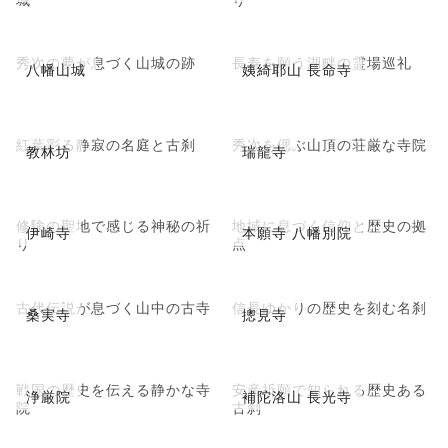
秀次の夢が息づく山城の跡
長寿を願う湖畔の霊場巡礼
八幡山城
姨綺耶山 長命寺
紅葉彩る静寂の名庭と古刹
秀次を偲ぶ山頂の荘厳な寺院
教林坊
瑞龍寺
修験の聖地で感じる神秘の祈
地域に息づく信仰と歴史の拠
伊崎寺
本願寺 八幡別院
り
点
古代伝説が息づく山中の古寺
信長ゆかりの歴史を刻む名刹
桑実寺
摠見寺
戦国の歴史を伝える静かな寺
安産祈願で知られる歴史ある
浄厳院
補陀洛山 長光寺
院
古刹