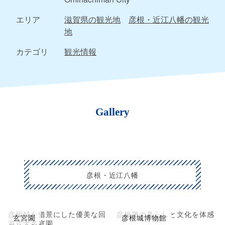
エリア
滋賀県の観光地
彦根・近江八幡の観光
地
カテゴリ
観光情報
Gallery
彦根・近江八幡
彦根城を借景にした優美な回
彦根藩の暮らしと文化を体感
玄宮園
彦根城博物館
遊式大名庭園