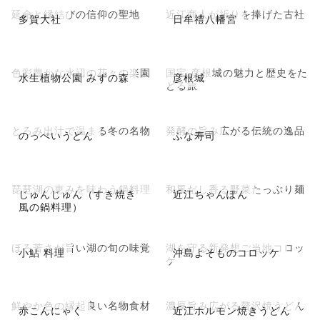
延命と縁結びの信仰の聖地
近江商人が祈りを捧げた古社
多賀大社
日牟禮八幡宮
色彩豊かな水辺の花々の楽園
国宝 彦根城の魅力と歴史をた
水生植物公園 みずの森
彦根城
どる旅
とろみ出汁で温まる冬の名物
発酵の旨み広がる伝統の逸品
のっぺいうどん
ふな寿司
琵琶湖の恵みを味わう鍋料理
和風だし香る野菜たっぷり麺
じゅんじゅん（すき焼き
近江ちゃんぽん
風の鍋料理）
ほろ苦さが旨い湖の旬の味覚
湖を守る新発想ご当地コロッ
小鮎 料理
沖島よそものコロッケ
ケ
鮮やか色の縁起良い名物食材
濃厚旨み広がる贅沢焼うどん
赤こんにゃく
近江ホルモン焼きうどん