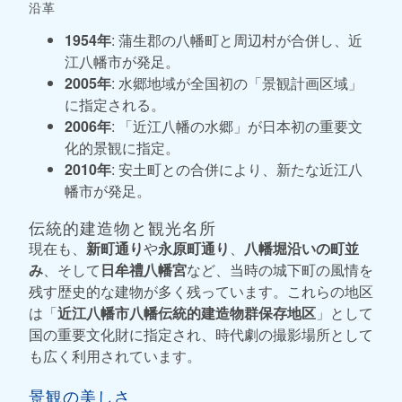
沿革
1954年
: 蒲生郡の八幡町と周辺村が合併し、近
江八幡市が発足。
2005年
: 水郷地域が全国初の「景観計画区域」
に指定される。
2006年
: 「近江八幡の水郷」が日本初の重要文
化的景観に指定。
2010年
: 安土町との合併により、新たな近江八
幡市が発足。
伝統的建造物と観光名所
現在も、
新町通り
や
永原町通り
、
八幡堀沿いの町並
み
、そして
日牟禮八幡宮
など、当時の城下町の風情を
残す歴史的な建物が多く残っています。これらの地区
は「
近江八幡市八幡伝統的建造物群保存地区
」として
国の重要文化財に指定され、時代劇の撮影場所として
も広く利用されています。
景観の美しさ