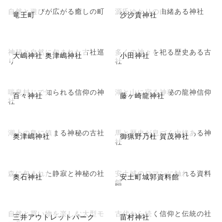
自然と遊びが広がる癒しの町
源氏ゆかりの由緒ある神社
竜王町
沙沙貴神社
神秘と自然に包まれた古社巡
多くの神々を祀る歴史ある古
大嶋神社 奥津嶋神社
小田神社
り
社
喘息封じで知られる信仰の神
湖と山に宿る神秘の龍神信仰
百々神社
藤ヶ崎龍神社
社
湖上の島に鎮まる神秘の古社
馬と歴史が息づく由緒ある神
奥津嶋神社
御猟野乃杜 賀茂神社
社
森に包まれた静寂と神秘の社
安土城のロマンに触れる資料
奥石神社
安土町城郭資料館
館
自然と買い物を楽しむ大型モ
古代から続く信仰と伝統の社
三井アウトレットパーク
苗村神社