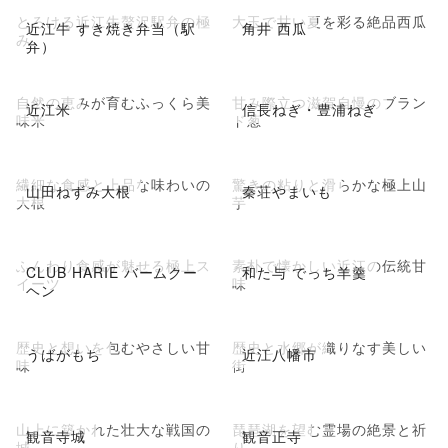
とろける近江牛贅沢駅弁の極
大玉で甘い夏を彩る絶品西瓜
近江牛 すき焼き弁当（駅
角井 西瓜
み
弁）
自然の恵みが育むふっくら美
甘み際立つ滋賀自慢のブラン
近江米
信長ねぎ・豊浦ねぎ
味米
ド葱
繊細な食感と上品な味わいの
驚きの粘りと滑らかな極上山
山田ねずみ大根
秦荘やまいも
大根
芋
ふんわり食感が魅せる極上ス
素朴で懐かしい近江の伝統甘
CLUB HARIE バームクー
和た与 でっち羊羹
イーツ
味
ヘン
歴史と想いを包むやさしい甘
歴史と水郷が織りなす美しい
うばがもち
近江八幡市
味
街
山上に築かれた壮大な戦国の
琵琶湖を望む霊場の絶景と祈
観音寺城
観音正寺
城
り