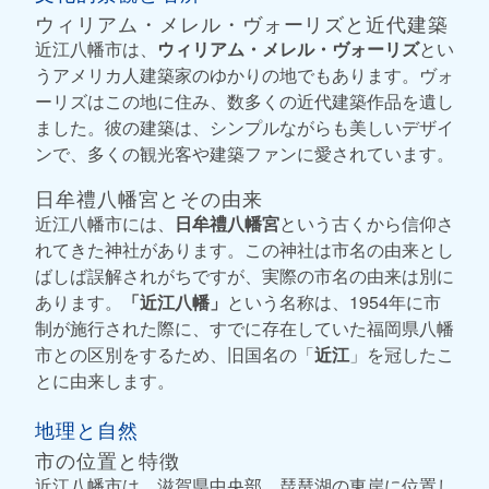
ウィリアム・メレル・ヴォーリズと近代建築
近江八幡市は、
ウィリアム・メレル・ヴォーリズ
とい
うアメリカ人建築家のゆかりの地でもあります。ヴォ
ーリズはこの地に住み、数多くの近代建築作品を遺し
ました。彼の建築は、シンプルながらも美しいデザイ
ンで、多くの観光客や建築ファンに愛されています。
日牟禮八幡宮とその由来
近江八幡市には、
日牟禮八幡宮
という古くから信仰さ
れてきた神社があります。この神社は市名の由来とし
ばしば誤解されがちですが、実際の市名の由来は別に
あります。
「近江八幡」
という名称は、1954年に市
制が施行された際に、すでに存在していた福岡県八幡
市との区別をするため、旧国名の「
近江
」を冠したこ
とに由来します。
地理と自然
市の位置と特徴
近江八幡市は、滋賀県中央部、琵琶湖の東岸に位置し