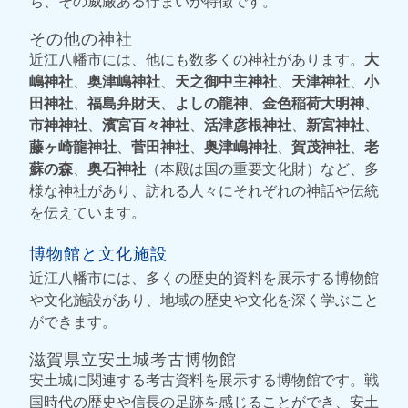
ち、その威厳ある佇まいが特徴です。
その他の神社
近江八幡市には、他にも数多くの神社があります。
大
嶋神社
、
奥津嶋神社
、
天之御中主神社
、
天津神社
、
小
田神社
、
福島弁財天
、
よしの龍神
、
金色稲荷大明神
、
市神神社
、
濱宮百々神社
、
活津彦根神社
、
新宮神社
、
藤ヶ崎龍神社
、
菅田神社
、
奥津嶋神社
、
賀茂神社
、
老
蘇の森
、
奥石神社
（本殿は国の重要文化財）など、多
様な神社があり、訪れる人々にそれぞれの神話や伝統
を伝えています。
博物館と文化施設
近江八幡市には、多くの歴史的資料を展示する博物館
や文化施設があり、地域の歴史や文化を深く学ぶこと
ができます。
滋賀県立安土城考古博物館
安土城に関連する考古資料を展示する博物館です。戦
国時代の歴史や信長の足跡を感じることができ、安土