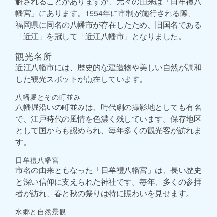
解されることがありますが、元々の由来は「日牟禮八
幡宮」にあります。1954年に市制が施行される際、
福岡県に同名の八幡市が存在したため、旧国名である
「近江」を冠して「近江八幡市」となりました。
観光名所
近江八幡市には、歴史的な建造物や美しい自然が調和
した観光スポットが点在しています。
八幡堀とその町並み
八幡堀沿いの町並みは、時代劇の撮影地としても有名
で、江戸時代の風情を色濃く残しています。保存地区
として国からも認められ、毎年多くの観光客が訪れま
す。
日牟禮八幡宮
市名の由来ともなった「日牟禮八幡宮」は、長い歴史
と深い信仰に支えられた神社です。毎年、多くの参拝
者が訪れ、春と秋の祭りは特に賑わいを見せます。
水郷と自然景観