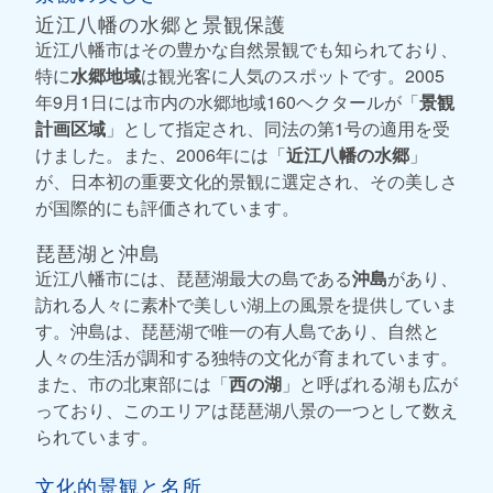
近江八幡の水郷と景観保護
近江八幡市はその豊かな自然景観でも知られており、
特に
水郷地域
は観光客に人気のスポットです。2005
年9月1日には市内の水郷地域160ヘクタールが「
景観
計画区域
」として指定され、同法の第1号の適用を受
けました。また、2006年には「
近江八幡の水郷
」
が、日本初の重要文化的景観に選定され、その美しさ
が国際的にも評価されています。
琵琶湖と沖島
近江八幡市には、琵琶湖最大の島である
沖島
があり、
訪れる人々に素朴で美しい湖上の風景を提供していま
す。沖島は、琵琶湖で唯一の有人島であり、自然と
人々の生活が調和する独特の文化が育まれています。
また、市の北東部には「
西の湖
」と呼ばれる湖も広が
っており、このエリアは琵琶湖八景の一つとして数え
られています。
文化的景観と名所