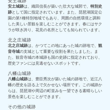
安土城跡
安土城跡
は、織田信長が築いた壮大な城郭で、
特別史
跡
として国に指定されています。また、琵琶湖国定公
園の第1種特別地域でもあり、周囲の自然環境と調和
した美しい景観を楽しむことができます。春にはサク
ラが咲き誇り、花見の名所としても知られています。
北之庄城跡
北之庄城跡
は、かつてこの地にあった城の跡地で、
観
音寺城
の支城として重要な役割を果たしました。ま
た、観音寺城の本城跡も国の史跡に指定されており、
歴史ファンには見逃せないスポットです。
八幡山城跡
八幡山城跡
は、豊臣秀次が築いた城の跡地で、近江八
幡の歴史を語る上で欠かせない場所です。この城跡か
らは、琵琶湖や周辺の町並みを一望できる素晴らしい
景色を楽しむことができます。
その他の城跡