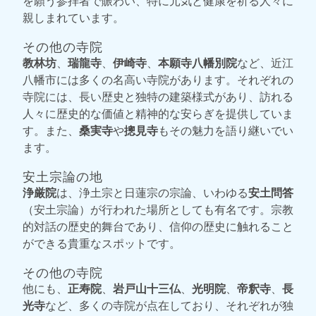
を願う参拝者で賑わい、特に元気と健康を祈る人々に
親しまれています。
その他の寺院
教林坊
、
瑞龍寺
、
伊崎寺
、
本願寺八幡別院
など、近江
八幡市には多くの名高い寺院があります。それぞれの
寺院には、長い歴史と独特の建築様式があり、訪れる
人々に歴史的な価値と精神的な安らぎを提供していま
す。また、
桑実寺
や
摠見寺
もその魅力を語り継いでい
ます。
安土宗論の地
浄厳院
は、浄土宗と日蓮宗の宗論、いわゆる
安土問答
（安土宗論）が行われた場所としても有名です。宗教
的対話の歴史的舞台であり、信仰の歴史に触れること
ができる貴重なスポットです。
その他の寺院
他にも、
正寿院
、
岩戸山十三仏
、
光明院
、
帝釈寺
、
長
光寺
など、多くの寺院が点在しており、それぞれが独