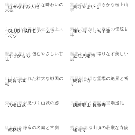
繊細な食感と上品な味わいの
驚きの粘りと滑らかな極上山
山田ねずみ大根
秦荘やまいも
大根
芋
ふんわり食感が魅せる極上ス
素朴で懐かしい近江の伝統甘
CLUB HARIE バームクー
和た与 でっち羊羹
イーツ
味
ヘン
歴史と想いを包むやさしい甘
歴史と水郷が織りなす美しい
うばがもち
近江八幡市
味
街
山上に築かれた壮大な戦国の
琵琶湖を望む霊場の絶景と祈
観音寺城
観音正寺
城
り
秀次の夢が息づく山城の跡
長寿を願う湖畔の霊場巡礼
八幡山城
姨綺耶山 長命寺
紅葉彩る静寂の名庭と古刹
秀次を偲ぶ山頂の荘厳な寺院
教林坊
瑞龍寺