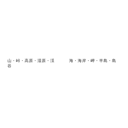
山・峠・高原・湿原・渓
海・海岸・岬・半島・島
谷