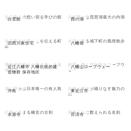
近江商人の想い宿る学びの館
自然豊かな琵琶湖最大の内湖
白雲館
西の湖
近江商人の暮らしを伝える町
水辺に映る城下町の風情散歩
旧西川家住宅
八幡堀
家
歴史的町並みが残る美しき保
絶景へ導く空中散歩ロープウ
近江八幡市 八幡伝統的建
八幡山ロープウェー
存地区
ェー
造物群 保存地区
湖に浮かぶ日本唯一の有人島
自然と歴史が織りなす魅力の
沖島
東近江市
街
紅葉に染まる幽玄の古刹
湖東三山に数えられる名刹
永源寺
百済寺