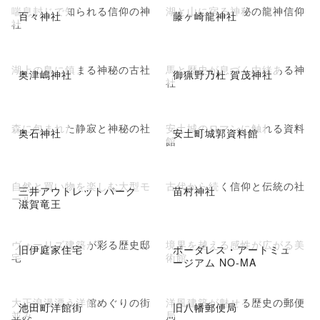
喘息封じで知られる信仰の神
湖と山に宿る神秘の龍神信仰
百々神社
藤ヶ崎龍神社
社
湖上の島に鎮まる神秘の古社
馬と歴史が息づく由緒ある神
奥津嶋神社
御猟野乃杜 賀茂神社
社
森に包まれた静寂と神秘の社
安土城のロマンに触れる資料
奥石神社
安土町城郭資料館
館
自然と買い物を楽しむ大型モ
古代から続く信仰と伝統の社
三井アウトレットパーク
苗村神社
ール
滋賀竜王
ヴォーリズ建築が彩る歴史邸
境界を越える感性が広がる美
旧伊庭家住宅
ボーダレス・アートミュ
宅
術館
ージアム NO-MA
大正浪漫漂う洋館めぐりの街
洋風建築が魅せる歴史の郵便
池田町洋館街
旧八幡郵便局
並み
局