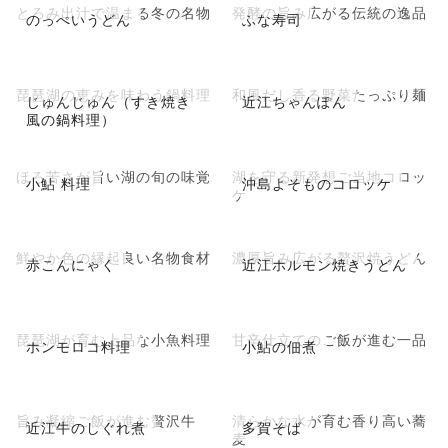
とろみ出汁で温まる冬の名物
発酵の旨み広がる伝統の逸品
のっぺいうどん
ふな寿司
琵琶湖の恵みを味わう鍋料理
和風だし香る野菜たっぷり麺
じゅんじゅん（すき焼き
近江ちゃんぽん
風の鍋料理）
ほろ苦さが旨い湖の旬の味覚
湖を守る新発想ご当地コロッ
小鮎 料理
沖島よそものコロッケ
ケ
鮮やか色の縁起良い名物食材
濃厚旨み広がる贅沢焼うどん
赤こんにゃく
近江ホルモン焼きうどん
琵琶湖が育む上品な小魚料理
甘辛仕立てのご飯が進む一品
ホンモロコ料理
小鮎の佃煮
旨み凝縮ご飯が進む贅沢牛
清らかな水が育む香り高い蕎
近江牛のしぐれ煮
多賀そば
麦