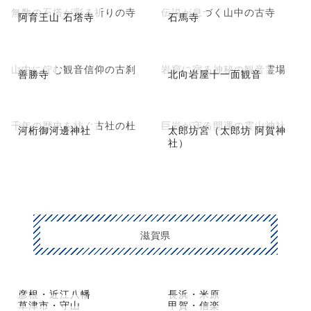
無数の石塔が彩る祈りの寺
伝説が息づく山中の古寺
阿育王山 石塔寺
石馬寺
山中に佇む観音信仰の古刹
岩窟に宿る神秘の観音霊場
善勝寺
北向岩屋十一面観音
千年の歴史を紡ぐ古社の杜
巨岩が守る開運の霊山神社
河桁御河邊神社
太郎坊宮（太郎坊 阿賀神
社）
滋賀県
彦根・近江八幡
長浜・米原
草津市・守山
甲賀・信楽