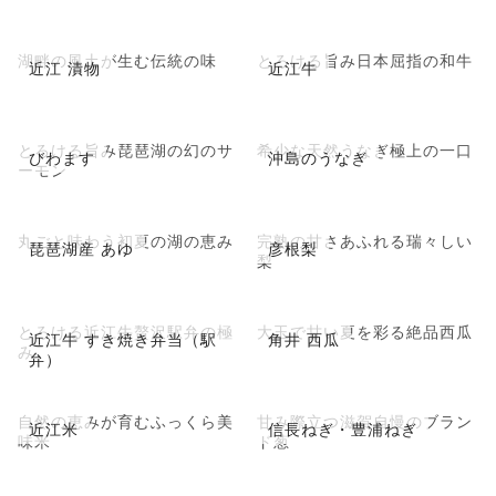
湖畔の風土が生む伝統の味
とろける旨み日本屈指の和牛
近江 漬物
近江牛
とろける旨み琵琶湖の幻のサ
希少な天然うなぎ極上の一口
びわます
沖島のうなぎ
ーモン
丸ごと味わう初夏の湖の恵み
完熟の甘さあふれる瑞々しい
琵琶湖産 あゆ
彦根梨
梨
とろける近江牛贅沢駅弁の極
大玉で甘い夏を彩る絶品西瓜
近江牛 すき焼き弁当（駅
角井 西瓜
み
弁）
自然の恵みが育むふっくら美
甘み際立つ滋賀自慢のブラン
近江米
信長ねぎ・豊浦ねぎ
味米
ド葱