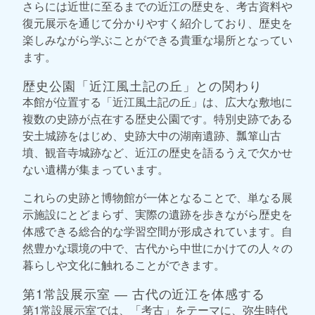
さらには近世に至るまでの近江の歴史を、考古資料や
復元展示を通じて分かりやすく紹介しており、歴史を
楽しみながら学ぶことができる貴重な場所となってい
ます。
歴史公園「近江風土記の丘」との関わり
本館が位置する「近江風土記の丘」は、広大な敷地に
複数の史跡が点在する歴史公園です。特別史跡である
安土城跡をはじめ、史跡大中の湖南遺跡、瓢箪山古
墳、観音寺城跡など、近江の歴史を語るうえで欠かせ
ない遺構が集まっています。
これらの史跡と博物館が一体となることで、単なる展
示施設にとどまらず、実際の遺跡を歩きながら歴史を
体感できる総合的な学習空間が形成されています。自
然豊かな環境の中で、古代から中世にかけての人々の
暮らしや文化に触れることができます。
第1常設展示室 ― 古代の近江を体感する
第1常設展示室では、「考古」をテーマに、弥生時代