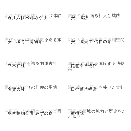
水郷の風情を味わう舟旅体験
信長の夢が眠る壮大な城跡
近江八幡水郷めぐり
安土城跡
古代から戦国へ歴史を巡る旅
幻の天守が蘇る豪華絢爛空間
安土城考古博物館
安土城天主 信長の館
千年の歴史を誇る開運古社
湖と人の歴史を体験する博物
立木神社
琵琶湖博物館
館
延命と縁結びの信仰の聖地
近江商人が祈りを捧げた古社
多賀大社
日牟禮八幡宮
色彩豊かな水辺の花々の楽園
国宝 彦根城の魅力と歴史をた
水生植物公園 みずの森
彦根城
どる旅