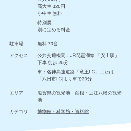
高大生 320円
小中生 無料
特別展
別に定める料金
駐車場
無料 70台
アクセス
公共交通機関：JR琵琶湖線 「安土駅」
下車 徒歩 25分
車：名神高速道路「竜王Ⅰ.C」または
「八日市I.C]より車で30分
エリア
滋賀県の観光地
彦根・近江八幡の観光
地
カテゴリ
博物館・科学館・資料館