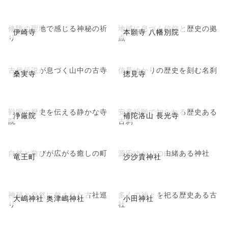
修験の聖地で感じる神秘の祈
地域に息づく信仰と歴史の拠
伊崎寺
本願寺 八幡別院
り
点
古代伝説が息づく山中の古寺
信長ゆかりの歴史を刻む名刹
桑実寺
摠見寺
戦国の歴史を伝える静かな寺
安産祈願で知られる歴史ある
浄厳院
補陀洛山 長光寺
院
古刹
自然と遊びが広がる癒しの町
源氏ゆかりの由緒ある神社
竜王町
沙沙貴神社
神秘と自然に包まれた古社巡
多くの神々を祀る歴史ある古
大嶋神社 奥津嶋神社
小田神社
り
社