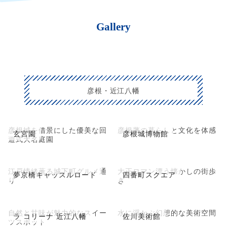
Gallery
彦根・近江八幡
彦根城を借景にした優美な回
彦根藩の暮らしと文化を体感
玄宮園
彦根城博物館
遊式大名庭園
江戸情緒薫る城下町グルメ通
大正ロマン漂う懐かしの街歩
夢京橋キャッスルロード
四番町スクエア
り
き
自然と甘味が魅力的なスイー
水に浮かぶ幻想的な美術空間
ラ コリーナ 近江八幡
佐川美術館
ツスポット