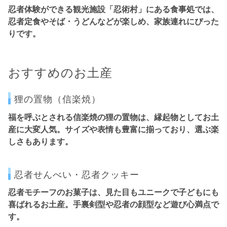
忍者体験ができる観光施設「忍術村」にある食事処では、
忍者定食やそば・うどんなど
が楽しめ、家族連れにぴった
りです。
おすすめのお土産
狸の置物（信楽焼）
福を呼ぶとされる
信楽焼の狸の置物
は、縁起物としてお土
産に大変人気。サイズや表情も豊富に揃っており、選ぶ楽
しさもあります。
忍者せんべい・忍者クッキー
忍者モチーフのお菓子は、見た目もユニークで子どもにも
喜ばれるお土産。
手裏剣型や忍者の顔型など遊び心満点
で
す。