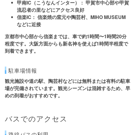
甲南IC（こうなんインター）：
甲賀市中心部や甲賀
流忍者の里などにアクセス良好
信楽IC：
信楽焼の窯元や陶芸村、MIHO MUSEUM
などに近接
京都市中心部から信楽までは、
車で約1時間〜1時間20分
程度
です。大阪方面からも新名神を使えば1時間半程度で
到着できます。
駐車場情報
観光施設や道の駅、陶芸村などには
無料または有料の駐車
場が完備
されています。観光シーズンは混雑するため、早
めの到着がおすすめです。
バスでのアクセス
路線バスの利用