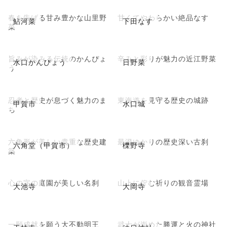
春を告げる甘み豊かな山里野
甘くてやわらかい絶品なす
鮎河菜
下田なす
菜
旨みが染みる伝統のかんぴょ
辛みと彩りが魅力の近江野菜
水口かんぴょう
日野菜
う
忍者と歴史が息づく魅力のま
東海道を見守る歴史の城跡
甲賀市
水口城
ち
六角形が美しい貴重な歴史建
最澄ゆかりの歴史深い古刹
六角堂（甲賀市）
櫟野寺
築
心の字の庭園が美しい名刹
山上に佇む祈りの観音霊場
大池寺
大岡寺
一願成就を願う大不動明王
武士が崇めた勝運と火の神社