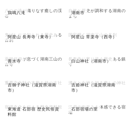
八つの滝が織りなす癒しの渓
自然と歴史が調和する湖南の
鶏鳴八滝
湖南市
谷
まち
鬼ばしりで知られる歴史ある
国宝輝く湖南三山の名刹
阿星山 長寿寺（東寺）
阿星山 常楽寺（西寺）
古刹
薬師信仰が息づく湖南三山の
長寿寺に寄り添う歴史ある鎮
善水寺
白山神社（湖南市）
古寺
守
重要文化財の本殿を持つ古社
湧水と女神を祀る癒しの神社
吉御子神社（滋賀県湖南
吉姫神社（滋賀県湖南
市）
市）
宿場文化を伝える歴史資料館
江戸の街並みを体感できる宿
東海道 石部宿 歴史民俗資
石部宿場の里
場
料館