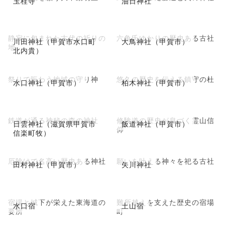
玉桂寺
油日神社
静寂に包まれた古代の祈りの
六角氏ゆかりの歴史ある古社
川田神社（甲賀市水口町
大鳥神社（甲賀市）
地
北内貴）
祭りで賑わう地域の守り神
悠久の歴史を伝える鎮守の杜
水口神社（甲賀市）
柏木神社（甲賀市）
鉄道が通る神秘の森の神社
修験道の歴史が息づく霊山信
日雲神社（滋賀県甲賀市
飯道神社（甲賀市）
仰
信楽町牧）
厄除けで名高い歴史ある神社
願いを叶える神々を祀る古社
田村神社（甲賀市）
矢川神社
宿場と城下が栄えた東海道の
難所越えを支えた歴史の宿場
水口宿
土山宿
要所
町