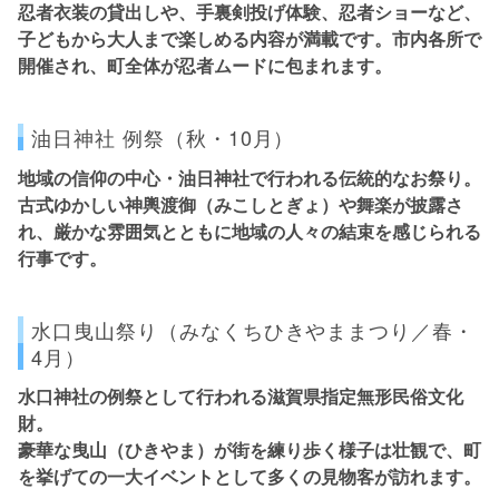
忍者衣装の貸出しや、手裏剣投げ体験、忍者ショーなど、
子どもから大人まで楽しめる内容が満載です。市内各所で
開催され、町全体が忍者ムードに包まれます。
油日神社 例祭（秋・10月）
地域の信仰の中心・油日神社で行われる伝統的なお祭り。
古式ゆかしい神輿渡御（みこしとぎょ）や舞楽が披露さ
れ、厳かな雰囲気とともに地域の人々の結束を感じられる
行事です。
水口曳山祭り（みなくちひきやままつり／春・
4月）
水口神社の例祭として行われる滋賀県指定無形民俗文化
財。
豪華な曳山（ひきやま）が街を練り歩く様子は壮観で、町
を挙げての一大イベントとして多くの見物客が訪れます。