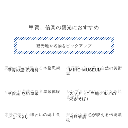
甲賀、信楽の観光におすすめ
観光地や名物をピックアップ
忍者の里で体験する本格忍術
桃源郷に佇む美と自然の美術
甲賀の里 忍術村
MIHO MUSEUM
館
からくり満載の忍者屋敷体験
シンプルなのにクセになる焼
甲賀流 忍術屋敷
スヤキ（ご当地グルメの
きそば
焼きそば）
素朴で優しい味わいの郷土食
鮮やかな桜色が映える伝統漬
いもつぶし
日野菜漬
物