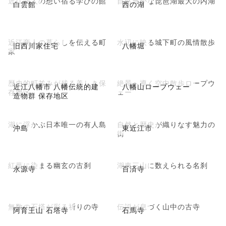
近江商人の想い宿る学びの館
自然豊かな琵琶湖最大の内湖
白雲館
西の湖
近江商人の暮らしを伝える町
水辺に映る城下町の風情散歩
旧西川家住宅
八幡堀
家
歴史的町並みが残る美しき保
絶景へ導く空中散歩ロープウ
近江八幡市 八幡伝統的建
八幡山ロープウェー
存地区
ェー
造物群 保存地区
湖に浮かぶ日本唯一の有人島
自然と歴史が織りなす魅力の
沖島
東近江市
街
紅葉に染まる幽玄の古刹
湖東三山に数えられる名刹
永源寺
百済寺
無数の石塔が彩る祈りの寺
伝説が息づく山中の古寺
阿育王山 石塔寺
石馬寺