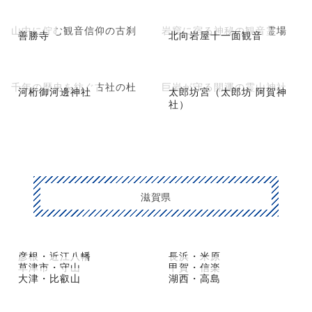
山中に佇む観音信仰の古刹
岩窟に宿る神秘の観音霊場
善勝寺
北向岩屋十一面観音
千年の歴史を紡ぐ古社の杜
巨岩が守る開運の霊山神社
河桁御河邊神社
太郎坊宮（太郎坊 阿賀神
社）
滋賀県
彦根・近江八幡
長浜・米原
草津市・守山
甲賀・信楽
大津・比叡山
湖西・高島