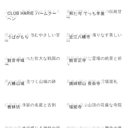
ふんわり食感が魅せる極上ス
素朴で懐かしい近江の伝統甘
CLUB HARIE バームクー
和た与 でっち羊羹
イーツ
味
ヘン
歴史と想いを包むやさしい甘
歴史と水郷が織りなす美しい
うばがもち
近江八幡市
味
街
山上に築かれた壮大な戦国の
琵琶湖を望む霊場の絶景と祈
観音寺城
観音正寺
城
り
秀次の夢が息づく山城の跡
長寿を願う湖畔の霊場巡礼
八幡山城
姨綺耶山 長命寺
紅葉彩る静寂の名庭と古刹
秀次を偲ぶ山頂の荘厳な寺院
教林坊
瑞龍寺
修験の聖地で感じる神秘の祈
地域に息づく信仰と歴史の拠