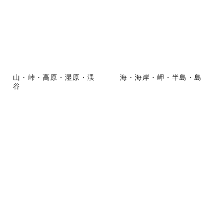
山・峠・高原・湿原・渓
海・海岸・岬・半島・島
谷