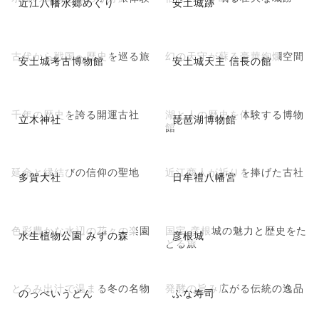
近江八幡水郷めぐり
安土城跡
古代から戦国へ歴史を巡る旅
幻の天守が蘇る豪華絢爛空間
安土城考古博物館
安土城天主 信長の館
千年の歴史を誇る開運古社
湖と人の歴史を体験する博物
立木神社
琵琶湖博物館
館
延命と縁結びの信仰の聖地
近江商人が祈りを捧げた古社
多賀大社
日牟禮八幡宮
色彩豊かな水辺の花々の楽園
国宝 彦根城の魅力と歴史をた
水生植物公園 みずの森
彦根城
どる旅
とろみ出汁で温まる冬の名物
発酵の旨み広がる伝統の逸品
のっぺいうどん
ふな寿司