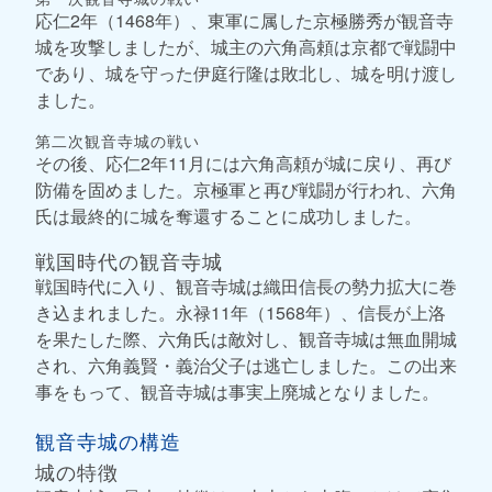
応仁2年（1468年）、東軍に属した京極勝秀が観音寺
城を攻撃しましたが、城主の六角高頼は京都で戦闘中
であり、城を守った伊庭行隆は敗北し、城を明け渡し
ました。
第二次観音寺城の戦い
その後、応仁2年11月には六角高頼が城に戻り、再び
防備を固めました。京極軍と再び戦闘が行われ、六角
氏は最終的に城を奪還することに成功しました。
戦国時代の観音寺城
戦国時代に入り、観音寺城は織田信長の勢力拡大に巻
き込まれました。永禄11年（1568年）、信長が上洛
を果たした際、六角氏は敵対し、観音寺城は無血開城
され、六角義賢・義治父子は逃亡しました。この出来
事をもって、観音寺城は事実上廃城となりました。
観音寺城の構造
城の特徴