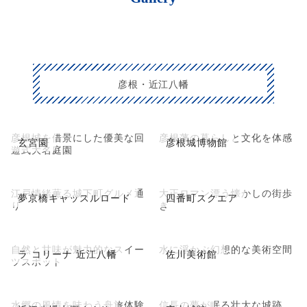
彦根・近江八幡
彦根城を借景にした優美な回
彦根藩の暮らしと文化を体感
玄宮園
彦根城博物館
遊式大名庭園
江戸情緒薫る城下町グルメ通
大正ロマン漂う懐かしの街歩
夢京橋キャッスルロード
四番町スクエア
り
き
自然と甘味が魅力的なスイー
水に浮かぶ幻想的な美術空間
ラ コリーナ 近江八幡
佐川美術館
ツスポット
水郷の風情を味わう舟旅体験
信長の夢が眠る壮大な城跡