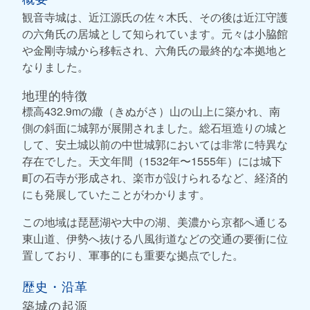
観音寺城は、近江源氏の佐々木氏、その後は近江守護
の六角氏の居城として知られています。元々は小脇館
や金剛寺城から移転され、六角氏の最終的な本拠地と
なりました。
地理的特徴
標高432.9mの繖（きぬがさ）山の山上に築かれ、南
側の斜面に城郭が展開されました。総石垣造りの城と
して、安土城以前の中世城郭においては非常に特異な
存在でした。天文年間（1532年〜1555年）には城下
町の石寺が形成され、楽市が設けられるなど、経済的
にも発展していたことがわかります。
この地域は琵琶湖や大中の湖、美濃から京都へ通じる
東山道、伊勢へ抜ける八風街道などの交通の要衝に位
置しており、軍事的にも重要な拠点でした。
歴史・沿革
築城の起源