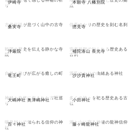
伊崎寺
本願寺 八幡別院
り
点
古代伝説が息づく山中の古寺
信長ゆかりの歴史を刻む名刹
桑実寺
摠見寺
戦国の歴史を伝える静かな寺
安産祈願で知られる歴史ある
浄厳院
補陀洛山 長光寺
院
古刹
自然と遊びが広がる癒しの町
源氏ゆかりの由緒ある神社
竜王町
沙沙貴神社
神秘と自然に包まれた古社巡
多くの神々を祀る歴史ある古
大嶋神社 奥津嶋神社
小田神社
り
社
喘息封じで知られる信仰の神
湖と山に宿る神秘の龍神信仰
百々神社
藤ヶ崎龍神社
社