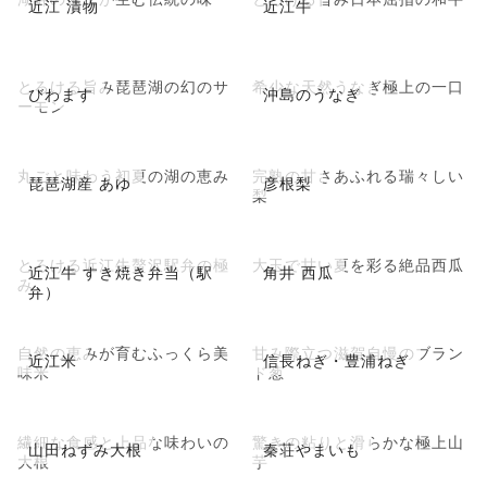
近江 漬物
近江牛
とろける旨み琵琶湖の幻のサ
希少な天然うなぎ極上の一口
びわます
沖島のうなぎ
ーモン
丸ごと味わう初夏の湖の恵み
完熟の甘さあふれる瑞々しい
琵琶湖産 あゆ
彦根梨
梨
とろける近江牛贅沢駅弁の極
大玉で甘い夏を彩る絶品西瓜
近江牛 すき焼き弁当（駅
角井 西瓜
み
弁）
自然の恵みが育むふっくら美
甘み際立つ滋賀自慢のブラン
近江米
信長ねぎ・豊浦ねぎ
味米
ド葱
繊細な食感と上品な味わいの
驚きの粘りと滑らかな極上山
山田ねずみ大根
秦荘やまいも
大根
芋