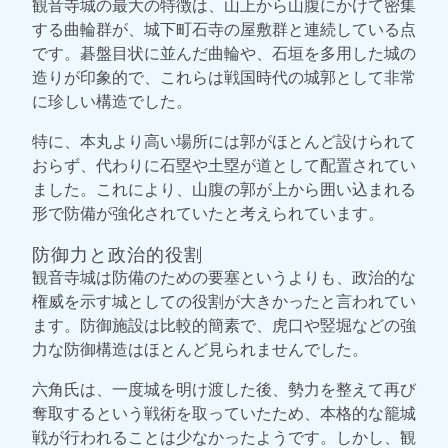
観音寺城の最大の特徴は、山上から山腹にかけて密集
する曲輪群が、城下町石寺の屋敷群と連続している点
です。碁盤目状に並んだ曲輪や、石垣を多用した城の
造りが印象的で、これらは戦国時代の城郭として非常
に珍しい構造でした。
特に、本丸より高い場所には郭がほとんど設けられて
おらず、代わりに石塁や土塁が道として配置されてい
ました。これにより、山腹の郭が上から囲い込まれる
形で防備が強化されていたと考えられています。
防御力と政治的役割
観音寺城は防備のための要塞というよりも、政治的な
権威を示す城としての役割が大きかったと言われてい
ます。防御施設は比較的簡素で、虎口や竪堀などの強
力な防御構造はほとんど見られませんでした。
六角氏は、一度城を明け渡した後、勢力を整えて再び
奪取するという戦術を取っていたため、本格的な籠城
戦が行われることは少なかったようです。しかし、観