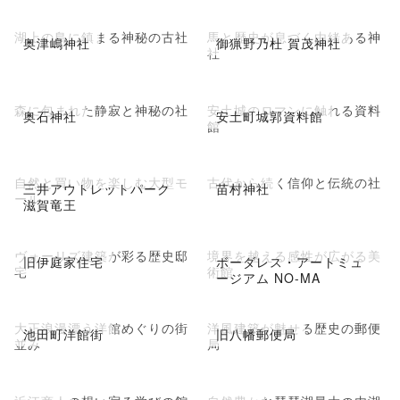
湖上の島に鎮まる神秘の古社
馬と歴史が息づく由緒ある神
奥津嶋神社
御猟野乃杜 賀茂神社
社
森に包まれた静寂と神秘の社
安土城のロマンに触れる資料
奥石神社
安土町城郭資料館
館
自然と買い物を楽しむ大型モ
古代から続く信仰と伝統の社
三井アウトレットパーク
苗村神社
ール
滋賀竜王
ヴォーリズ建築が彩る歴史邸
境界を越える感性が広がる美
旧伊庭家住宅
ボーダレス・アートミュ
宅
術館
ージアム NO-MA
大正浪漫漂う洋館めぐりの街
洋風建築が魅せる歴史の郵便
池田町洋館街
旧八幡郵便局
並み
局