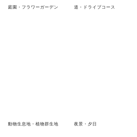
庭園・フラワーガーデン
道・ドライブコース
動物生息地・植物群生地
夜景・夕日