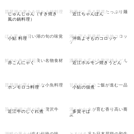
琵琶湖の恵みを味わう鍋料理
和風だし香る野菜たっぷり麺
じゅんじゅん（すき焼き
近江ちゃんぽん
風の鍋料理）
ほろ苦さが旨い湖の旬の味覚
湖を守る新発想ご当地コロッ
小鮎 料理
沖島よそものコロッケ
ケ
鮮やか色の縁起良い名物食材
濃厚旨み広がる贅沢焼うどん
赤こんにゃく
近江ホルモン焼きうどん
琵琶湖が育む上品な小魚料理
甘辛仕立てのご飯が進む一品
ホンモロコ料理
小鮎の佃煮
旨み凝縮ご飯が進む贅沢牛
清らかな水が育む香り高い蕎
近江牛のしぐれ煮
多賀そば
麦
湖畔の風土が生む伝統の味
とろける旨み日本屈指の和牛