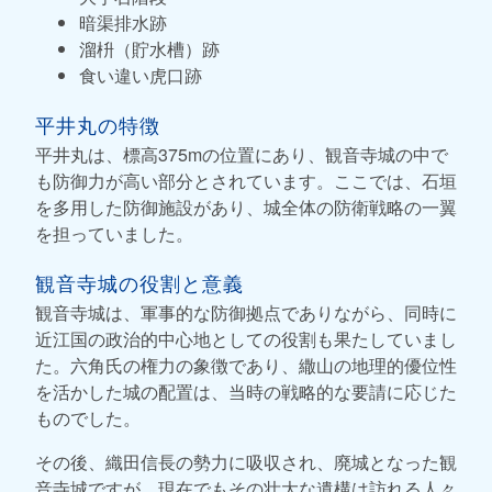
暗渠排水跡
溜枡（貯水槽）跡
食い違い虎口跡
平井丸の特徴
平井丸は、標高375mの位置にあり、観音寺城の中で
も防御力が高い部分とされています。ここでは、石垣
を多用した防御施設があり、城全体の防衛戦略の一翼
を担っていました。
観音寺城の役割と意義
観音寺城は、軍事的な防御拠点でありながら、同時に
近江国の政治的中心地としての役割も果たしていまし
た。六角氏の権力の象徴であり、繖山の地理的優位性
を活かした城の配置は、当時の戦略的な要請に応じた
ものでした。
その後、織田信長の勢力に吸収され、廃城となった観
音寺城ですが、現在でもその壮大な遺構は訪れる人々