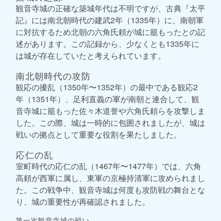
観音寺城の正確な築城年代は不明ですが、古典『太平
記』には南北朝時代の建武2年（1335年）に、南朝軍
に対抗するため北朝の六角氏頼が城に籠もったとの記
述があります。この記録から、少なくとも1335年に
は城が存在していたと考えられています。
南北朝時代の攻防
観応の擾乱（1350年〜1352年）の最中である観応2
年（1351年）、足利直義の軍が南朝と連合して、観
音寺城に籠もった佐々木道誉や六角氏頼らを攻撃しま
した。この際、城は一時的に包囲されましたが、城は
戦いの拠点として重要な役割を果たしました。
応仁の乱
室町時代の応仁の乱（1467年〜1477年）では、六角
高頼が西軍に属し、東軍の京極持清軍に攻められまし
た。この戦争中、観音寺城は何度も攻防戦の舞台とな
り、城の重要性が再確認されました。
第一次観音寺城の戦い