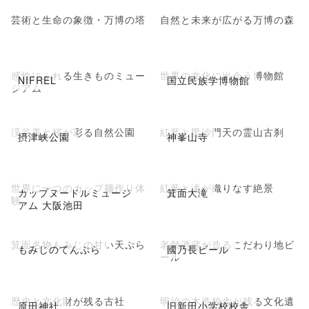
芸術と生命の象徴・万博の塔
自然と未来が広がる万博の森
感性にふれる生きものミュー
世界の文化に出会う博物館
NIFREL
国立民族学博物館
ジアム
渓谷美と桜が彩る自然公園
紅葉と毘沙門天の霊山古刹
摂津峡公園
神峯山寺
世界に一つのカップ麺作り体
紅葉と滝が織りなす絶景
カップヌードルミュージ
箕面大滝
験
アム 大阪池田
箕面名物もみじの甘い天ぷら
老舗酒蔵が造るこだわり地ビ
もみじのてんぷら
國乃長ビール
ール
歴史と文化財が残る古社
明治の木造校舎が残る文化遺
原田神社
旧新田小学校校舎