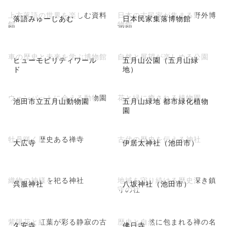
上方落語の世界を楽しむ資料
日本の古民家が集まる野外博
落語みゅーじあむ
日本民家集落博物館
館
物館
車の歴史と未来を学ぶ博物館
自然と展望が楽しめる公園
ヒューモビリティワール
五月山公園（五月山緑
ド
地）
ウォンバットに会える動物園
花と緑に癒される植物園
池田市立五月山動物園
五月山緑地 都市緑化植物
園
牡丹咲く歴史ある禅寺
古代の歴史を伝える神社
大広寺
伊居太神社（池田市）
織物の神様を祀る神社
地域を守り続ける歴史深き鎮
呉服神社
八坂神社（池田市）
守の社
紫陽花と紅葉が彩る静寂の古
歴史と自然に包まれる禅の名
久安寺
佛日寺