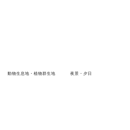
動物生息地・植物群生地
夜景・夕日