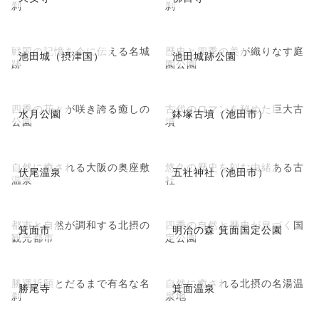
刹
刹
戦国の記憶を今に伝える名城
歴史と四季の美が織りなす庭
池田城（摂津国）
池田城跡公園
跡
園公園
四季の花々が咲き誇る癒しの
古代のロマンを秘めた巨大古
水月公園
鉢塚古墳（池田市）
公園
墳
自然に癒される大阪の奥座敷
悠久の歴史を刻む由緒ある古
伏尾温泉
五社神社（池田市）
温泉
社
都市と自然が調和する北摂の
四季の自然と歴史が息づく国
箕面市
明治の森 箕面国定公園
観光都市
定公園
勝運祈願とだるまで有名な名
自然に癒される北摂の名湯温
勝尾寺
箕面温泉
刹
泉地