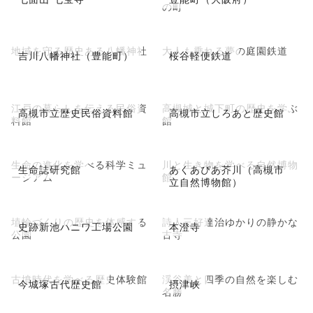
の町
地域を守る歴史ある八幡神社
大人も乗れる夢の庭園鉄道
吉川八幡神社（豊能町）
桜谷軽便鉄道
江戸の暮らしを伝える民俗資
高槻城と城下町の歴史を学ぶ
高槻市立歴史民俗資料館
高槻市立しろあと歴史館
料館
館
生命の進化を学べる科学ミュ
川と生き物を学べる自然博物
生命誌研究館
あくあぴあ芥川（高槻市
ージアム
館
立自然博物館）
埴輪づくりの歴史を体感する
詩人三好達治ゆかりの静かな
史跡新池ハニワ工場公園
本澄寺
公園
古寺
古墳時代を学べる歴史体験館
渓谷美と四季の自然を楽しむ
今城塚古代歴史館
摂津峡
名勝