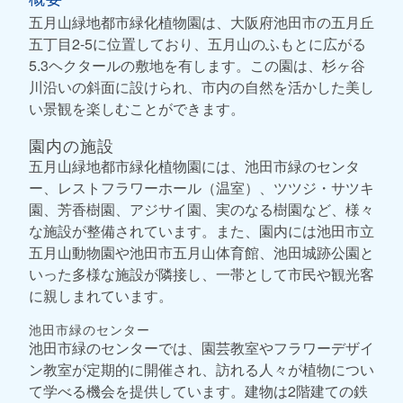
五月山緑地都市緑化植物園は、大阪府池田市の五月丘
五丁目2-5に位置しており、五月山のふもとに広がる
5.3ヘクタールの敷地を有します。この園は、杉ヶ谷
川沿いの斜面に設けられ、市内の自然を活かした美し
い景観を楽しむことができます。
園内の施設
五月山緑地都市緑化植物園には、池田市緑のセンタ
ー、レストフラワーホール（温室）、ツツジ・サツキ
園、芳香樹園、アジサイ園、実のなる樹園など、様々
な施設が整備されています。また、園内には池田市立
五月山動物園や池田市五月山体育館、池田城跡公園と
いった多様な施設が隣接し、一帯として市民や観光客
に親しまれています。
池田市緑のセンター
池田市緑のセンターでは、園芸教室やフラワーデザイ
ン教室が定期的に開催され、訪れる人々が植物につい
て学べる機会を提供しています。建物は2階建ての鉄