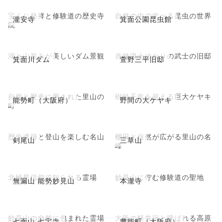
宝くじ発祥と修験道の歴史寺
自然の中で学べる昆虫の世界
瀧安寺
箕面公園昆虫館
院
湖と山並みが美しいダム景観
赤穂浪士ゆかりの武士の旧邸
箕面川ダム
萱野三平旧邸
自然と歴史に囲まれた里山の
樹齢千年を超える巨大ケヤキ
能勢町（大阪府）
野間の大ケヤキ
町
歴史遺跡と登山を楽しむ名山
棚田と自然が広がる里山の名
剣尾山
三草山
峰
北極星信仰で知られる霊場
妙見山に佇む修験道の聖地
無漏山 能勢妙見山
本瀧寺
妙見山の自然に包まれた霊場
大阪の軽井沢と呼ばれる高原
七面山 七宝寺
豊能町（大阪府）