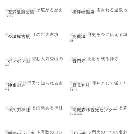
弥生時代の遺跡が広がる歴史
渓谷の自然に癒される温泉地
安満遺跡公園
摂津峡温泉
公園
継体天皇ゆかりの巨大古墳
城下町の歴史を今に伝える城
今城塚古墳
高槻城
跡
大阪と京都を望む人気登山の
歴史と文化財が残る禅寺
ポンポン山
普門寺
山
紅葉と毘沙門天で知られる古
高槻城の守護神として栄えた
神峯山寺
野見神社
刹
古社
住吉大神を祀る由緒ある神社
自然体験と温泉が楽しめる森
阿久刀神社
高槻森林観光センター
の施設
淀川に広がる日本有数のヨシ
日本三毘沙門天の一つの名刹
鵜殿のヨシ原
本山寺