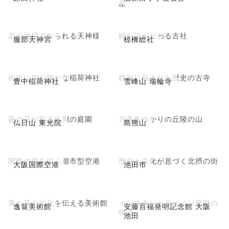
産
足の神様で知られる天神様
鯉伝説が伝わる古社
服部天神宮
椋橋総社
街中に佇む静かな稲荷神社
静寂に包まれた歴史の古寺
豊中稲荷神社
雪峰山 瑞輪寺
萩の花が彩る古刹の庭園
万葉集ゆかりの丘陵の山
仏日山 東光院
島熊山
関西の空を結ぶ都市型空港
歴史と文化が息づく北摂の街
大阪国際空港
池田市
美と茶の文化を伝える美術館
インスタントラーメン発明の
逸翁美術館
安藤百福発明記念館 大阪
物語
池田