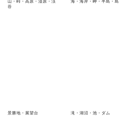
山・峠・高原・湿原・渓
海・海岸・岬・半島・島
谷
景勝地・展望台
滝・湖沼・池・ダム