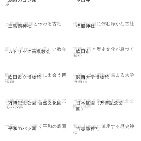
原
三島神社発祥と伝わる古社
樫田の山里に佇む静かな古社
三島鴨神社
樫船神社
高山右近ゆかりの美しい教会
万博公園と歴史文化が息づく
カトリック高槻教会
吹田市
都市
吹田の歴史と文化に出会う博
学術と歴史資料が集まる大学
吹田市立博物館
関西大学博物館
物館
博物館
万博の跡地に広がる自然と文
日本の美を集めた万博記念公
万博記念公園 自然文化園
日本庭園（万博記念公
化の公園
園の庭園
園）
世界のバラが咲く平和の庭園
紫金山の森に鎮座する歴史神
平和のバラ園
吉志部神社
社