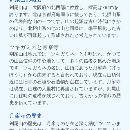
剣尾山は、大阪府の北西部に位置し、標高は784mを
誇ります。北は京都府亀岡市に接しており、北摂山系
の代表的な山の一つです。山の起源は古い時代にさか
のぼり、北摂山系の他の山と同様に、準平原化した古
い山脈が再隆起して形成されたと考えられています。
ツキガミネと月峯寺
剣尾山は地元では「ツキガミネ」とも呼ばれ、かつて
の山岳信仰の中心地として、多くの信者を集めた場所
です。ツキガミネの名は、山頂にあった月峯寺（げっ
ぽうじ）から由来すると言われており、現在も山頂付
近には旧寺の石垣や石造物が点在しています。月峯寺
は現在、山麓の大里村に再建されていますが、剣尾山
には往時の遺構が残されており、古くからの信仰の歴
史を伝えています。
月峯寺の歴史
剣尾山の歴史は、月峯寺の存在と深く結びついていま