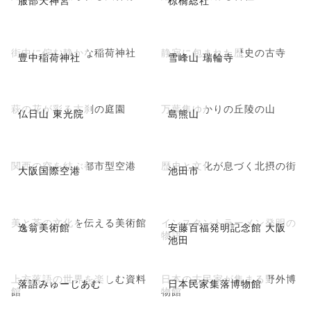
服部天神宮
椋橋総社
街中に佇む静かな稲荷神社
静寂に包まれた歴史の古寺
豊中稲荷神社
雪峰山 瑞輪寺
萩の花が彩る古刹の庭園
万葉集ゆかりの丘陵の山
仏日山 東光院
島熊山
関西の空を結ぶ都市型空港
歴史と文化が息づく北摂の街
大阪国際空港
池田市
美と茶の文化を伝える美術館
インスタントラーメン発明の
逸翁美術館
安藤百福発明記念館 大阪
物語
池田
上方落語の世界を楽しむ資料
日本の古民家が集まる野外博
落語みゅーじあむ
日本民家集落博物館
館
物館