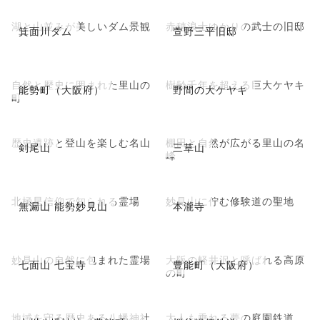
湖と山並みが美しいダム景観
赤穂浪士ゆかりの武士の旧邸
箕面川ダム
萱野三平旧邸
自然と歴史に囲まれた里山の
樹齢千年を超える巨大ケヤキ
能勢町（大阪府）
野間の大ケヤキ
町
歴史遺跡と登山を楽しむ名山
棚田と自然が広がる里山の名
剣尾山
三草山
峰
北極星信仰で知られる霊場
妙見山に佇む修験道の聖地
無漏山 能勢妙見山
本瀧寺
妙見山の自然に包まれた霊場
大阪の軽井沢と呼ばれる高原
七面山 七宝寺
豊能町（大阪府）
の町
地域を守る歴史ある八幡神社
大人も乗れる夢の庭園鉄道