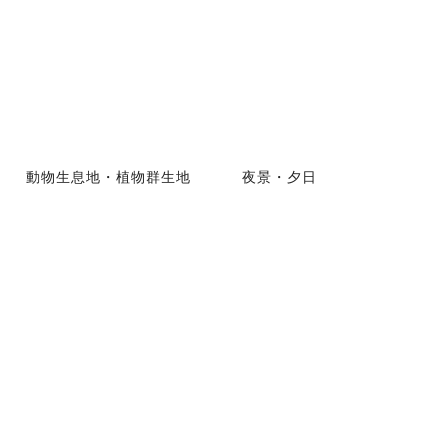
動物生息地・植物群生地
夜景・夕日