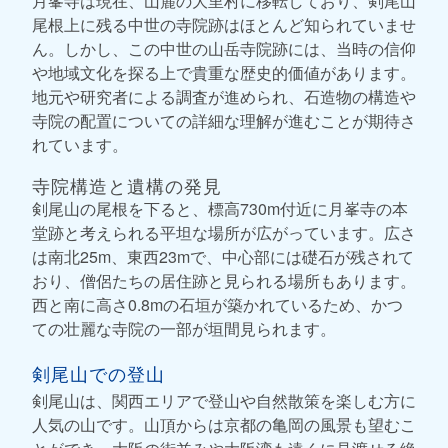
月峯寺は現在、山麓の大里村に移転しており、剣尾山
尾根上に残る中世の寺院跡はほとんど知られていませ
ん。しかし、この中世の山岳寺院跡には、当時の信仰
や地域文化を探る上で貴重な歴史的価値があります。
地元や研究者による調査が進められ、石造物の構造や
寺院の配置についての詳細な理解が進むことが期待さ
れています。
寺院構造と遺構の発見
剣尾山の尾根を下ると、標高730m付近に月峯寺の本
堂跡と考えられる平坦な場所が広がっています。広さ
は南北25m、東西23mで、中心部には礎石が残されて
おり、僧侶たちの居住跡と見られる場所もあります。
西と南に高さ0.8mの石垣が築かれているため、かつ
ての壮麗な寺院の一部が垣間見られます。
剣尾山での登山
剣尾山は、関西エリアで登山や自然散策を楽しむ方に
人気の山です。山頂からは京都の亀岡の風景も望むこ