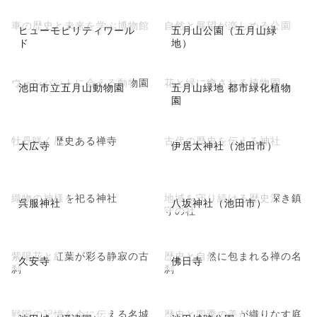
車の歴史と未来を学ぶ博物館
自然と展望が楽しめる公園
ヒューモビリティワール
五月山公園（五月山緑
ド
地）
ウォンバットに会える動物園
花と緑に癒される植物園
池田市立五月山動物園
五月山緑地 都市緑化植物
園
牡丹咲く歴史ある禅寺
古代の歴史を伝える神社
大広寺
伊居太神社（池田市）
織物の神様を祀る神社
地域を守り続ける歴史深き鎮
呉服神社
八坂神社（池田市）
守の社
紫陽花と紅葉が彩る静寂の古
歴史と自然に包まれる禅の名
久安寺
佛日寺
刹
刹
戦国の記憶を今に伝える名城
歴史と四季の美が織りなす庭