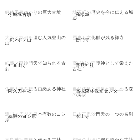
継体天皇ゆかりの巨大古墳
城下町の歴史を今に伝える城
今城塚古墳
高槻城
跡
大阪と京都を望む人気登山の
歴史と文化財が残る禅寺
ポンポン山
普門寺
山
紅葉と毘沙門天で知られる古
高槻城の守護神として栄えた
神峯山寺
野見神社
刹
古社
住吉大神を祀る由緒ある神社
自然体験と温泉が楽しめる森
阿久刀神社
高槻森林観光センター
の施設
淀川に広がる日本有数のヨシ
日本三毘沙門天の一つの名刹
鵜殿のヨシ原
本山寺
原
三島神社発祥と伝わる古社
樫田の山里に佇む静かな古社