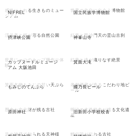
感性にふれる生きものミュー
世界の文化に出会う博物館
NIFREL
国立民族学博物館
ジアム
渓谷美と桜が彩る自然公園
紅葉と毘沙門天の霊山古刹
摂津峡公園
神峯山寺
世界に一つのカップ麺作り体
紅葉と滝が織りなす絶景
カップヌードルミュージ
箕面大滝
験
アム 大阪池田
箕面名物もみじの甘い天ぷら
老舗酒蔵が造るこだわり地ビ
もみじのてんぷら
國乃長ビール
ール
歴史と文化財が残る古社
明治の木造校舎が残る文化遺
原田神社
旧新田小学校校舎
産
足の神様で知られる天神様
鯉伝説が伝わる古社