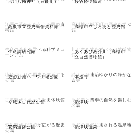
吉川八幡神社（豊能町）
桜谷軽便鉄道
江戸の暮らしを伝える民俗資
高槻城と城下町の歴史を学ぶ
高槻市立歴史民俗資料館
高槻市立しろあと歴史館
料館
館
生命の進化を学べる科学ミュ
川と生き物を学べる自然博物
生命誌研究館
あくあぴあ芥川（高槻市
ージアム
館
立自然博物館）
埴輪づくりの歴史を体感する
詩人三好達治ゆかりの静かな
史跡新池ハニワ工場公園
本澄寺
公園
古寺
古墳時代を学べる歴史体験館
渓谷美と四季の自然を楽しむ
今城塚古代歴史館
摂津峡
名勝
弥生時代の遺跡が広がる歴史
渓谷の自然に癒される温泉地
安満遺跡公園
摂津峡温泉
公園