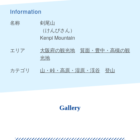
Information
名称
剣尾山
（けんぴさん）
Kenpi Mountain
エリア
大阪府の観光地
箕面・豊中・高槻の観
光地
カテゴリ
山・峠・高原・湿原・渓谷
登山
Gallery