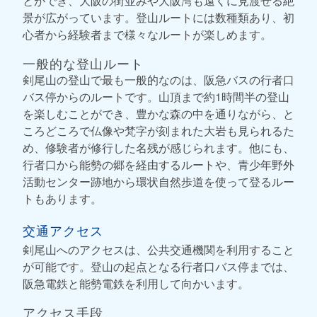
とができ、大阪の街並みや大阪湾も遠くに見渡せる絶
景が広がっています。登山ルートには数種類あり、初
心者から経験者まで様々なルートが楽しめます。
一般的な登山ルート
剣尾山の登山で最も一般的なのは、阪急バスの行者口
バス停からのルートです。山頂まで約1時間半の登山
を楽しむことができ、豊かな森の中を通りながら、と
ころどころで仏像や梵字が刻まれた大岩も見られるた
め、修験者が修行した名残が感じられます。他にも、
行者口から能勢の郷を経由するルートや、青少年野外
活動センター跡地から環状自然歩道を使って登るルー
トもあります。
交通アクセス
剣尾山へのアクセスは、公共交通機関を利用すること
が可能です。登山の起点となる行者口バス停までは、
阪急電鉄と能勢電鉄を利用して向かいます。
アクセス手段