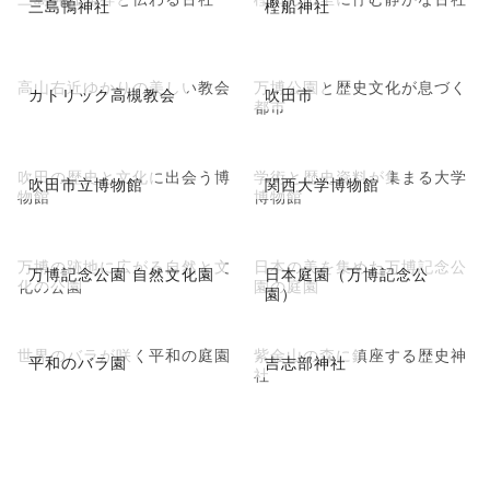
三島鴨神社
樫船神社
高山右近ゆかりの美しい教会
万博公園と歴史文化が息づく
カトリック高槻教会
吹田市
都市
吹田の歴史と文化に出会う博
学術と歴史資料が集まる大学
吹田市立博物館
関西大学博物館
物館
博物館
万博の跡地に広がる自然と文
日本の美を集めた万博記念公
万博記念公園 自然文化園
日本庭園（万博記念公
化の公園
園の庭園
園）
世界のバラが咲く平和の庭園
紫金山の森に鎮座する歴史神
平和のバラ園
吉志部神社
社