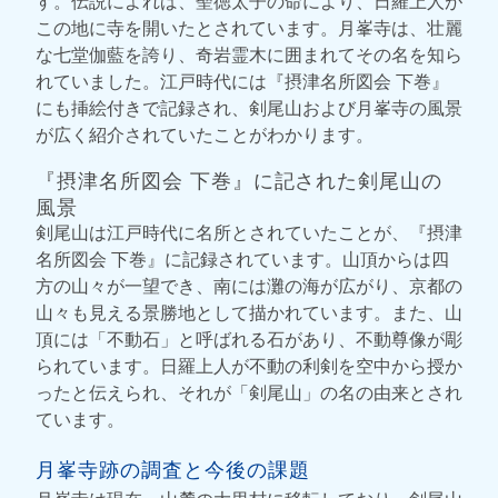
す。伝説によれば、聖徳太子の命により、日羅上人が
この地に寺を開いたとされています。月峯寺は、壮麗
な七堂伽藍を誇り、奇岩霊木に囲まれてその名を知ら
れていました。江戸時代には『摂津名所図会 下巻』
にも挿絵付きで記録され、剣尾山および月峯寺の風景
が広く紹介されていたことがわかります。
『摂津名所図会 下巻』に記された剣尾山の
風景
剣尾山は江戸時代に名所とされていたことが、『摂津
名所図会 下巻』に記録されています。山頂からは四
方の山々が一望でき、南には灘の海が広がり、京都の
山々も見える景勝地として描かれています。また、山
頂には「不動石」と呼ばれる石があり、不動尊像が彫
られています。日羅上人が不動の利剣を空中から授か
ったと伝えられ、それが「剣尾山」の名の由来とされ
ています。
月峯寺跡の調査と今後の課題