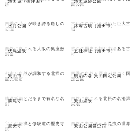
池田城（摂津国）
池田城跡公園
跡
園公園
四季の花々が咲き誇る癒しの
古代のロマンを秘めた巨大古
水月公園
鉢塚古墳（池田市）
公園
墳
自然に癒される大阪の奥座敷
悠久の歴史を刻む由緒ある古
伏尾温泉
五社神社（池田市）
温泉
社
都市と自然が調和する北摂の
四季の自然と歴史が息づく国
箕面市
明治の森 箕面国定公園
観光都市
定公園
勝運祈願とだるまで有名な名
自然に癒される北摂の名湯温
勝尾寺
箕面温泉
刹
泉地
宝くじ発祥と修験道の歴史寺
自然の中で学べる昆虫の世界
瀧安寺
箕面公園昆虫館
院