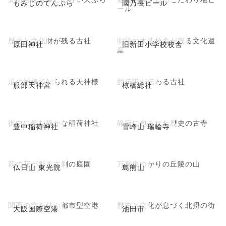
もみじのてんぷら
國乃長ビール
ール
歴史と文化財が残る古社
明治の木造校舎が残る文化遺
原田神社
旧新田小学校校舎
産
足の神様で知られる天神様
鯉伝説が伝わる古社
服部天神宮
椋橋総社
街中に佇む静かな稲荷神社
静寂に包まれた歴史の古寺
豊中稲荷神社
雪峰山 瑞輪寺
萩の花が彩る古刹の庭園
万葉集ゆかりの丘陵の山
仏日山 東光院
島熊山
関西の空を結ぶ都市型空港
歴史と文化が息づく北摂の街
大阪国際空港
池田市