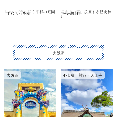
世界のバラが咲く平和の庭園
紫金山の森に鎮座する歴史神
平和のバラ園
吉志部神社
社
大阪府
大阪市
心斎橋・難波・天王寺