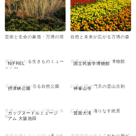
芸術と生命の象徴・万博の塔
自然と未来が広がる万博の森
感性にふれる生きものミュー
世界の文化に出会う博物館
NIFREL
国立民族学博物館
ジアム
渓谷美と桜が彩る自然公園
紅葉と毘沙門天の霊山古刹
摂津峡公園
神峯山寺
世界に一つのカップ麺作り体
紅葉と滝が織りなす絶景
カップヌードルミュージ
箕面大滝
験
アム 大阪池田
箕面名物もみじの甘い天ぷら
老舗酒蔵が造るこだわり地ビ