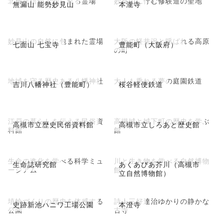
北極星信仰で知られる霊場
妙見山に佇む修験道の聖地
無漏山 能勢妙見山
本瀧寺
妙見山の自然に包まれた霊場
大阪の軽井沢と呼ばれる高原
七面山 七宝寺
豊能町（大阪府）
の町
地域を守る歴史ある八幡神社
大人も乗れる夢の庭園鉄道
吉川八幡神社（豊能町）
桜谷軽便鉄道
江戸の暮らしを伝える民俗資
高槻城と城下町の歴史を学ぶ
高槻市立歴史民俗資料館
高槻市立しろあと歴史館
料館
館
生命の進化を学べる科学ミュ
川と生き物を学べる自然博物
生命誌研究館
あくあぴあ芥川（高槻市
ージアム
館
立自然博物館）
埴輪づくりの歴史を体感する
詩人三好達治ゆかりの静かな
史跡新池ハニワ工場公園
本澄寺
公園
古寺