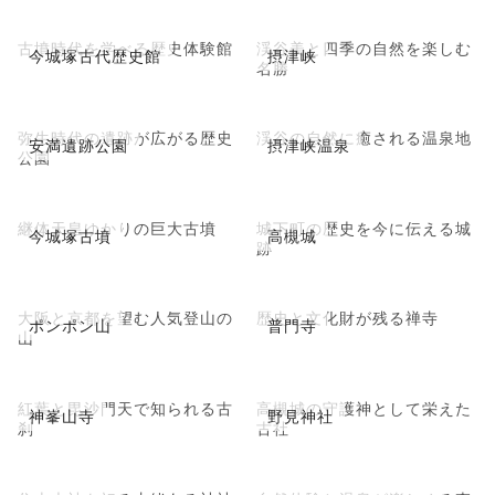
古墳時代を学べる歴史体験館
渓谷美と四季の自然を楽しむ
今城塚古代歴史館
摂津峡
名勝
弥生時代の遺跡が広がる歴史
渓谷の自然に癒される温泉地
安満遺跡公園
摂津峡温泉
公園
継体天皇ゆかりの巨大古墳
城下町の歴史を今に伝える城
今城塚古墳
高槻城
跡
大阪と京都を望む人気登山の
歴史と文化財が残る禅寺
ポンポン山
普門寺
山
紅葉と毘沙門天で知られる古
高槻城の守護神として栄えた
神峯山寺
野見神社
刹
古社