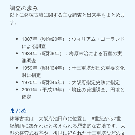
調査の歩み
以下に鉢塚古墳に関する主な調査と出来事をまとめま
す。
1887年（明治20年）：ウィリアム・ゴーランド
による調査
1934年（昭和9年）：梅原末治による石室の実
測調査
1959年（昭和34年）：十三重塔が国の重要文化
財に指定
1970年（昭和45年）：大阪府指定史跡に指定
2001年（平成13年）：墳丘の発掘調査、円墳と
確定
まとめ
鉢塚古墳は、大阪府池田市に位置し、6世紀から7世
紀初頭に築かれたと考えられる歴史的な古墳です。大
型の横穴式石室や、後世に祀られた十三重塔などの文