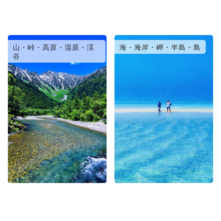
山・峠・高原・湿原・渓
海・海岸・岬・半島・島
谷