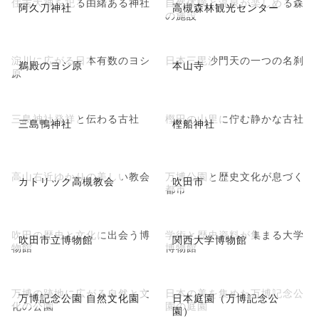
住吉大神を祀る由緒ある神社
自然体験と温泉が楽しめる森
阿久刀神社
高槻森林観光センター
の施設
淀川に広がる日本有数のヨシ
日本三毘沙門天の一つの名刹
鵜殿のヨシ原
本山寺
原
三島神社発祥と伝わる古社
樫田の山里に佇む静かな古社
三島鴨神社
樫船神社
高山右近ゆかりの美しい教会
万博公園と歴史文化が息づく
カトリック高槻教会
吹田市
都市
吹田の歴史と文化に出会う博
学術と歴史資料が集まる大学
吹田市立博物館
関西大学博物館
物館
博物館
万博の跡地に広がる自然と文
日本の美を集めた万博記念公
万博記念公園 自然文化園
日本庭園（万博記念公
化の公園
園の庭園
園）