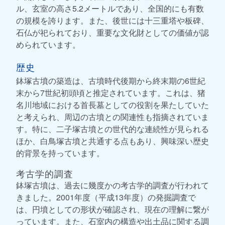
ル、玄室の高さ5.2メートルであり、全国的にも有数
の規模を誇ります。また、後世には十三重塔や板碑、
石仏が祀られており、重要な文化財としての価値が認
められています。
歴史
鉢塚古墳の築造は、古墳時代後期から終末期の6世紀
末から7世紀初頭頃と推定されています。これは、猪
名川地域における首長墓としての役割を果たしていた
と考えられ、周辺の古墳との関連性も指摘されていま
す。特に、二子塚古墳との世代的な連続性が見られる
ほか、白鳥塚古墳と共通する点もあり、興味深い歴史
的背景を持っています。
考古学的調査
鉢塚古墳は、過去に幾度かの考古学的調査が行われて
きました。2001年度（平成13年度）の発掘調査で
は、円墳としての形状が確認され、現在の理解に繋が
っています。また、石室内の構造や出土品に関する調