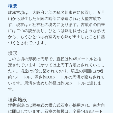
概要
鉢塚古墳は、大阪府北部の猪名川東岸に位置し、五月
山から派生した丘陵の端部に築造された大型古墳で
す。現在は五社神社の境内にあります。古墳名の由来
には二つの説があり、ひとつは鉢を伏せたような形状
から、もうひとつは石室内から鉢が出土したことに基
づくとされています。
墳形
この古墳の形状は円形で、直径は約45メートルと推
定されています（かつては上円下方墳とされていまし
た）。墳丘は2段に築かれており、墳丘の周囲には幅
約7メートル、深さ約0.8メートルの周溝が巡らされて
います。周溝を含めた外径は約62メートルに達しま
す。
埋葬施設
埋葬施設には両袖式の横穴式石室が採用され、南方向
に開口しています。石室の規模は、全長14.88メート