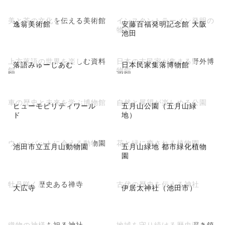
美と茶の文化を伝える美術館
インスタントラーメン発明の
逸翁美術館
安藤百福発明記念館 大阪
物語
池田
上方落語の世界を楽しむ資料
日本の古民家が集まる野外博
落語みゅーじあむ
日本民家集落博物館
館
物館
車の歴史と未来を学ぶ博物館
自然と展望が楽しめる公園
ヒューモビリティワール
五月山公園（五月山緑
ド
地）
ウォンバットに会える動物園
花と緑に癒される植物園
池田市立五月山動物園
五月山緑地 都市緑化植物
園
牡丹咲く歴史ある禅寺
古代の歴史を伝える神社
大広寺
伊居太神社（池田市）
織物の神様を祀る神社
地域を守り続ける歴史深き鎮