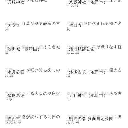
呉服神社
八坂神社（池田市）
守の社
紫陽花と紅葉が彩る静寂の古
歴史と自然に包まれる禅の名
久安寺
佛日寺
刹
刹
戦国の記憶を今に伝える名城
歴史と四季の美が織りなす庭
池田城（摂津国）
池田城跡公園
跡
園公園
四季の花々が咲き誇る癒しの
古代のロマンを秘めた巨大古
水月公園
鉢塚古墳（池田市）
公園
墳
自然に癒される大阪の奥座敷
悠久の歴史を刻む由緒ある古
伏尾温泉
五社神社（池田市）
温泉
社
都市と自然が調和する北摂の
四季の自然と歴史が息づく国
箕面市
明治の森 箕面国定公園
観光都市
定公園