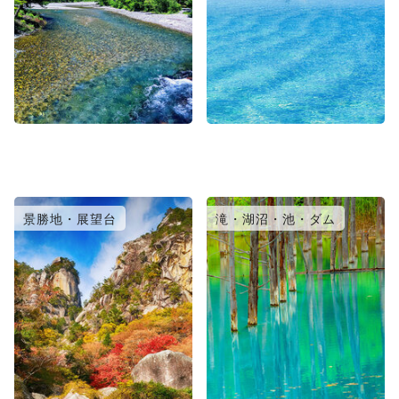
景勝地・展望台
滝・湖沼・池・ダム