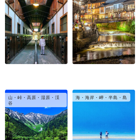
山・峠・高原・湿原・渓
海・海岸・岬・半島・島
谷