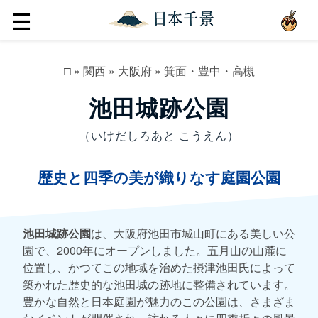
☰
□
»
関西
»
大阪府
»
箕面・豊中・高槻
池田城跡公園
（いけだしろあと こうえん）
歴史と四季の美が織りなす庭園公園
池田城跡公園
は、大阪府池田市城山町にある美しい公
園で、2000年にオープンしました。五月山の山麓に
位置し、かつてこの地域を治めた摂津池田氏によって
築かれた歴史的な池田城の跡地に整備されています。
豊かな自然と日本庭園が魅力のこの公園は、さまざま