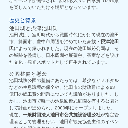
なイベントが開催され、訪れる人々に四季折々の風景
を楽しんでいただける場所となっています。
歴史と背景
池田城と摂津池田氏
池田城は、室町時代から戦国時代にかけて現在の池田
市、箕面市、豊中市周辺を治めていた豪族・
摂津池田
氏
によって築かれました。現在の池田城跡公園は、そ
の城跡を整備し、日本庭園や展望舎、茶室などを設け
た文化・観光スポットとして再生されています。
公園整備と懸念
池田城跡公園の整備にあたっては、希少なヒメボタル
などの生息環境の保全や、池田市の財政難による63
億円の総工費の問題についても議論がありました。し
かし、池田市で唯一の池泉回遊式庭園を有する公園と
して計画が進められ、2000年にオープンしました。
現在、
一般財団法人池田市公共施設管理公社
が指定管
理者として管理を行い、池田市観光協会主催のイベン