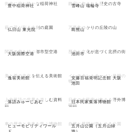
街中に佇む静かな稲荷神社
静寂に包まれた歴史の古寺
豊中稲荷神社
雪峰山 瑞輪寺
萩の花が彩る古刹の庭園
万葉集ゆかりの丘陵の山
仏日山 東光院
島熊山
関西の空を結ぶ都市型空港
歴史と文化が息づく北摂の街
大阪国際空港
池田市
美と茶の文化を伝える美術館
インスタントラーメン発明の
逸翁美術館
安藤百福発明記念館 大阪
物語
池田
上方落語の世界を楽しむ資料
日本の古民家が集まる野外博
落語みゅーじあむ
日本民家集落博物館
館
物館
車の歴史と未来を学ぶ博物館
自然と展望が楽しめる公園
ヒューモビリティワール
五月山公園（五月山緑
ド
地）