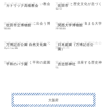
高山右近ゆかりの美しい教会
万博公園と歴史文化が息づく
カトリック高槻教会
吹田市
都市
吹田の歴史と文化に出会う博
学術と歴史資料が集まる大学
吹田市立博物館
関西大学博物館
物館
博物館
万博の跡地に広がる自然と文
日本の美を集めた万博記念公
万博記念公園 自然文化園
日本庭園（万博記念公
化の公園
園の庭園
園）
世界のバラが咲く平和の庭園
紫金山の森に鎮座する歴史神
平和のバラ園
吉志部神社
社
大阪府