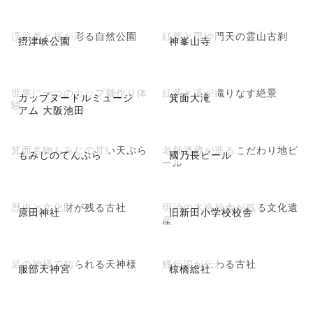
渓谷美と桜が彩る自然公園
紅葉と毘沙門天の霊山古刹
摂津峡公園
神峯山寺
世界に一つのカップ麺作り体
紅葉と滝が織りなす絶景
カップヌードルミュージ
箕面大滝
験
アム 大阪池田
箕面名物もみじの甘い天ぷら
老舗酒蔵が造るこだわり地ビ
もみじのてんぷら
國乃長ビール
ール
歴史と文化財が残る古社
明治の木造校舎が残る文化遺
原田神社
旧新田小学校校舎
産
足の神様で知られる天神様
鯉伝説が伝わる古社
服部天神宮
椋橋総社