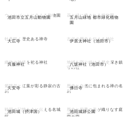
ウォンバットに会える動物園
花と緑に癒される植物園
池田市立五月山動物園
五月山緑地 都市緑化植物
園
牡丹咲く歴史ある禅寺
古代の歴史を伝える神社
大広寺
伊居太神社（池田市）
織物の神様を祀る神社
地域を守り続ける歴史深き鎮
呉服神社
八坂神社（池田市）
守の社
紫陽花と紅葉が彩る静寂の古
歴史と自然に包まれる禅の名
久安寺
佛日寺
刹
刹
戦国の記憶を今に伝える名城
歴史と四季の美が織りなす庭
池田城（摂津国）
池田城跡公園
跡
園公園