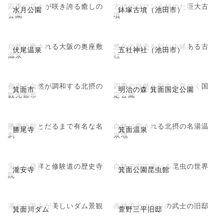
四季の花々が咲き誇る癒しの
古代のロマンを秘めた巨大古
水月公園
鉢塚古墳（池田市）
公園
墳
自然に癒される大阪の奥座敷
悠久の歴史を刻む由緒ある古
伏尾温泉
五社神社（池田市）
温泉
社
都市と自然が調和する北摂の
四季の自然と歴史が息づく国
箕面市
明治の森 箕面国定公園
観光都市
定公園
勝運祈願とだるまで有名な名
自然に癒される北摂の名湯温
勝尾寺
箕面温泉
刹
泉地
宝くじ発祥と修験道の歴史寺
自然の中で学べる昆虫の世界
瀧安寺
箕面公園昆虫館
院
湖と山並みが美しいダム景観
赤穂浪士ゆかりの武士の旧邸
箕面川ダム
萱野三平旧邸