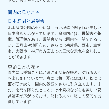
トなども開催されています。
園内の見どころ
日本庭園と展望舎
池田城跡公園の中心には、白い城壁で囲まれた美しい
日本庭園が広がっています。庭園内には、
展望舎
や
茶
室
、
管理棟
があり、展望舎からは園内を一望できるほ
か、五月山や池田市街、さらには兵庫県川西市、宝塚
市、大阪市、神戸市方面までの広大な景色を楽しむこ
とができます。
季節ごとの花々
園内には季節ごとにさまざまな花が咲き、訪れる人々
を楽しませています。春には
桜
、夏には
ユリ
、秋には
菊
が咲き誇り、園内の景観をさらに引き立てます。ま
た、南門を降りたところには小規模ながらも美しい
花
菖蒲園
が広がっており、訪れる人々に癒しの空間を提
供しています。