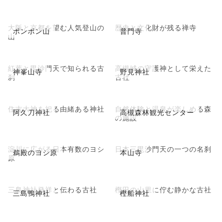
大阪と京都を望む人気登山の
歴史と文化財が残る禅寺
ポンポン山
普門寺
山
紅葉と毘沙門天で知られる古
高槻城の守護神として栄えた
神峯山寺
野見神社
刹
古社
住吉大神を祀る由緒ある神社
自然体験と温泉が楽しめる森
阿久刀神社
高槻森林観光センター
の施設
淀川に広がる日本有数のヨシ
日本三毘沙門天の一つの名刹
鵜殿のヨシ原
本山寺
原
三島神社発祥と伝わる古社
樫田の山里に佇む静かな古社
三島鴨神社
樫船神社