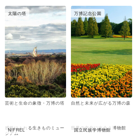
太陽の塔
万博記念公園
芸術と生命の象徴・万博の塔
自然と未来が広がる万博の森
感性にふれる生きものミュー
世界の文化に出会う博物館
NIFREL
国立民族学博物館
ジアム