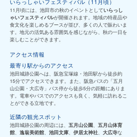
いらっしゃいフェスティバル（11月頃）
11月頃には、池田市の秋のイベントとして
いらっし
ゃいフェスティバル
が開催されます。地域の特産品や
食文化を楽しめるブースが並び、多くの人で賑わいま
す。地元の活気ある雰囲気を感じながら、秋の一日を
楽しむことができます。
アクセス情報
最寄り駅からのアクセス
池田城跡公園へは、阪急宝塚線・池田駅から徒歩約
15分でアクセスできます。また、阪急バスの「五月
山公園・大広寺」バス停から徒歩5分の距離にありま
す。電車やバスでのアクセスも良く、気軽に訪れるこ
とができる立地です。
近隣の観光スポット
池田城跡公園の周辺には、
五月山公園
、
五月山体育
館
、
逸翁美術館
、
池田文庫
、
伊居太神社
、
大広寺
な