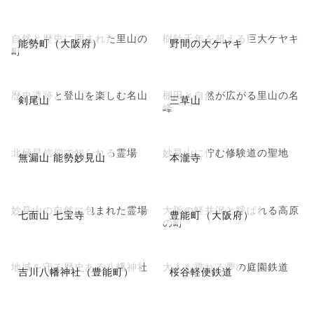
自然と歴史に囲まれた里山の
樹齢千年を超える巨大ケヤキ
能勢町（大阪府）
野間の大ケヤキ
町
歴史遺跡と登山を楽しむ名山
棚田と自然が広がる里山の名
剣尾山
三草山
峰
北極星信仰で知られる霊場
妙見山に佇む修験道の聖地
無漏山 能勢妙見山
本瀧寺
妙見山の自然に包まれた霊場
大阪の軽井沢と呼ばれる高原
七面山 七宝寺
豊能町（大阪府）
の町
地域を守る歴史ある八幡神社
大人も乗れる夢の庭園鉄道
吉川八幡神社（豊能町）
桜谷軽便鉄道