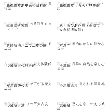
江戸の暮らしを伝える民俗資
高槻城と城下町の歴史を学ぶ
高槻市立歴史民俗資料館
高槻市立しろあと歴史館
料館
館
生命の進化を学べる科学ミュ
川と生き物を学べる自然博物
生命誌研究館
あくあぴあ芥川（高槻市
ージアム
館
立自然博物館）
埴輪づくりの歴史を体感する
詩人三好達治ゆかりの静かな
史跡新池ハニワ工場公園
本澄寺
公園
古寺
古墳時代を学べる歴史体験館
渓谷美と四季の自然を楽しむ
今城塚古代歴史館
摂津峡
名勝
弥生時代の遺跡が広がる歴史
渓谷の自然に癒される温泉地
安満遺跡公園
摂津峡温泉
公園
継体天皇ゆかりの巨大古墳
城下町の歴史を今に伝える城
今城塚古墳
高槻城
跡