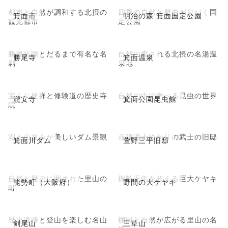
都市と自然が調和する北摂の
四季の自然と歴史が息づく国
箕面市
明治の森 箕面国定公園
観光都市
定公園
勝運祈願とだるまで有名な名
自然に癒される北摂の名湯温
勝尾寺
箕面温泉
刹
泉地
宝くじ発祥と修験道の歴史寺
自然の中で学べる昆虫の世界
瀧安寺
箕面公園昆虫館
院
湖と山並みが美しいダム景観
赤穂浪士ゆかりの武士の旧邸
箕面川ダム
萱野三平旧邸
自然と歴史に囲まれた里山の
樹齢千年を超える巨大ケヤキ
能勢町（大阪府）
野間の大ケヤキ
町
歴史遺跡と登山を楽しむ名山
棚田と自然が広がる里山の名
剣尾山
三草山