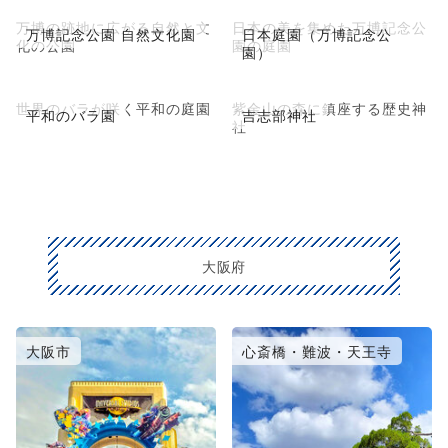
万博の跡地に広がる自然と文
日本の美を集めた万博記念公
万博記念公園 自然文化園
日本庭園（万博記念公
化の公園
園の庭園
園）
世界のバラが咲く平和の庭園
紫金山の森に鎮座する歴史神
平和のバラ園
吉志部神社
社
大阪府
大阪市
心斎橋・難波・天王寺