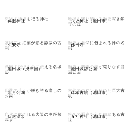
織物の神様を祀る神社
地域を守り続ける歴史深き鎮
呉服神社
八坂神社（池田市）
守の社
紫陽花と紅葉が彩る静寂の古
歴史と自然に包まれる禅の名
久安寺
佛日寺
刹
刹
戦国の記憶を今に伝える名城
歴史と四季の美が織りなす庭
池田城（摂津国）
池田城跡公園
跡
園公園
四季の花々が咲き誇る癒しの
古代のロマンを秘めた巨大古
水月公園
鉢塚古墳（池田市）
公園
墳
自然に癒される大阪の奥座敷
悠久の歴史を刻む由緒ある古
伏尾温泉
五社神社（池田市）
温泉
社