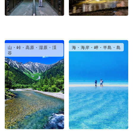
山・峠・高原・湿原・渓
海・海岸・岬・半島・島
谷