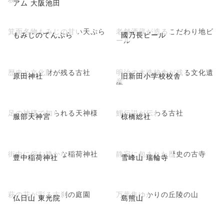
アム 大阪池田
箕面名物もみじの甘い天ぷら
老舗酒蔵が造るこだわり地ビ
もみじのてんぷら
國乃長ビール
ール
歴史と文化財が残る古社
明治の木造校舎が残る文化遺
原田神社
旧新田小学校校舎
産
足の神様で知られる天神様
鯉伝説が伝わる古社
服部天神宮
椋橋総社
街中に佇む静かな稲荷神社
静寂に包まれた歴史の古寺
豊中稲荷神社
雪峰山 瑞輪寺
萩の花が彩る古刹の庭園
万葉集ゆかりの丘陵の山
仏日山 東光院
島熊山