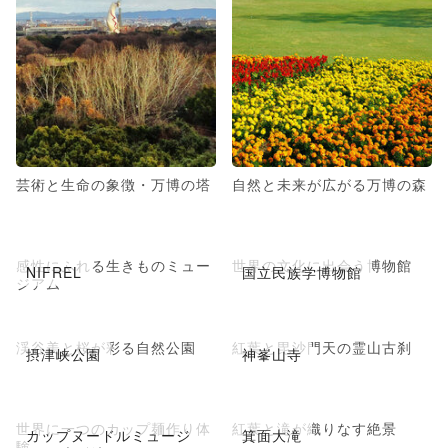
芸術と生命の象徴・万博の塔
自然と未来が広がる万博の森
感性にふれる生きものミュー
世界の文化に出会う博物館
NIFREL
国立民族学博物館
ジアム
渓谷美と桜が彩る自然公園
紅葉と毘沙門天の霊山古刹
摂津峡公園
神峯山寺
世界に一つのカップ麺作り体
紅葉と滝が織りなす絶景
カップヌードルミュージ
箕面大滝
験