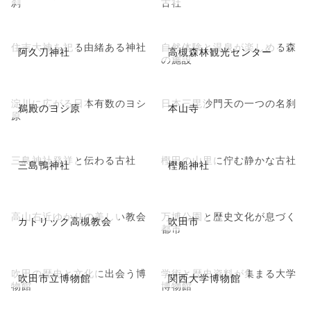
刹
古社
住吉大神を祀る由緒ある神社
自然体験と温泉が楽しめる森
阿久刀神社
高槻森林観光センター
の施設
淀川に広がる日本有数のヨシ
日本三毘沙門天の一つの名刹
鵜殿のヨシ原
本山寺
原
三島神社発祥と伝わる古社
樫田の山里に佇む静かな古社
三島鴨神社
樫船神社
高山右近ゆかりの美しい教会
万博公園と歴史文化が息づく
カトリック高槻教会
吹田市
都市
吹田の歴史と文化に出会う博
学術と歴史資料が集まる大学
吹田市立博物館
関西大学博物館
物館
博物館