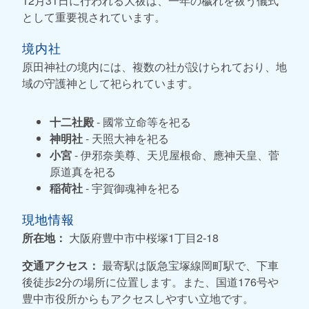
12月31日に行われる大祓は、一年の穢れを祓う儀式
として重要視されています。
境内社
原田神社の境内には、複数の社が設けられており、地
域の守護神として祀られています。
十二社殿
- 國常立命等を祀る
神明社
- 天照大神を祀る
小宮
- 伊邪奈美尊、天児屋根命、應神天皇、菅
原道真を祀る
稲荷社
- 宇賀御魂神を祀る
現地情報
所在地：
大阪府豊中市中桜塚1丁目2-18
交通アクセス：
最寄駅は阪急宝塚線岡町駅で、下車
後徒歩2分の場所に位置します。また、国道176号や
豊中市役所からもアクセスしやすい立地です。