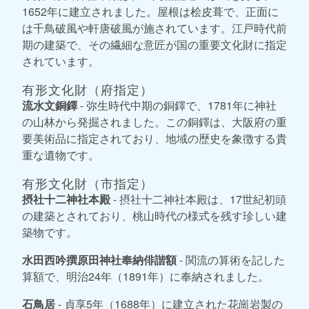
1652年に建立されました。屋根は桧皮葺で、正面に
は千鳥破風や軒唐破風が施されています。江戸時代前
期の建築で、その繊細な意匠が国の重要文化財に指定
されています。
有形文化財（府指定）
流水文銅鐸
- 弥生時代中期の銅鐸で、1781年に神社
の山林から発掘されました。この銅鐸は、大阪府の重
要美術品に指定されており、地域の歴史を象徴する貴
重な遺物です。
有形文化財（市指定）
摂社十二神社本殿
- 摂社十二神社本殿は、17世紀初頭
の建築とされており、桃山時代の様式を残す珍しい建
築物です。
水田西吟撰原田神社奉納俳諧額
- 関流の算術を記した
算額で、明治24年（1891年）に奉納されました。
石鳥居
- 貞享5年（1688年）に建立された花崗岩製の