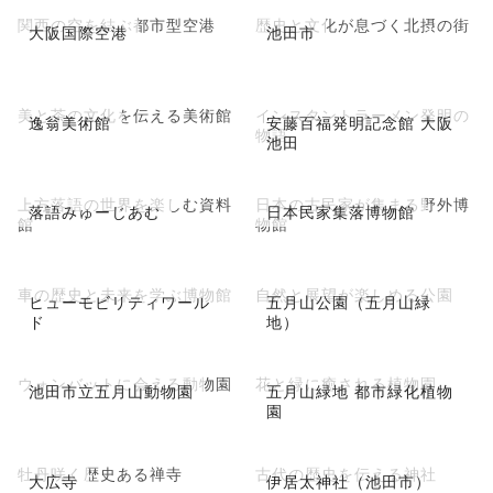
関西の空を結ぶ都市型空港
歴史と文化が息づく北摂の街
大阪国際空港
池田市
美と茶の文化を伝える美術館
インスタントラーメン発明の
逸翁美術館
安藤百福発明記念館 大阪
物語
池田
上方落語の世界を楽しむ資料
日本の古民家が集まる野外博
落語みゅーじあむ
日本民家集落博物館
館
物館
車の歴史と未来を学ぶ博物館
自然と展望が楽しめる公園
ヒューモビリティワール
五月山公園（五月山緑
ド
地）
ウォンバットに会える動物園
花と緑に癒される植物園
池田市立五月山動物園
五月山緑地 都市緑化植物
園
牡丹咲く歴史ある禅寺
古代の歴史を伝える神社
大広寺
伊居太神社（池田市）