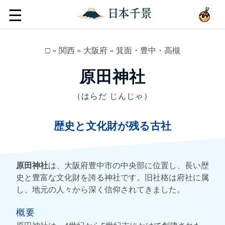
☰
□
»
関西
»
大阪府
»
箕面・豊中・高槻
原田神社
（はらだ じんじゃ）
歴史と文化財が残る古社
原田神社
は、大阪府豊中市の中央部に位置し、長い歴
史と豊富な文化財を誇る神社です。旧社格は府社に属
し、地元の人々から深く信仰されてきました。
概要