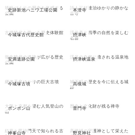
埴輪づくりの歴史を体感する
詩人三好達治ゆかりの静かな
史跡新池ハニワ工場公園
本澄寺
公園
古寺
古墳時代を学べる歴史体験館
渓谷美と四季の自然を楽しむ
今城塚古代歴史館
摂津峡
名勝
弥生時代の遺跡が広がる歴史
渓谷の自然に癒される温泉地
安満遺跡公園
摂津峡温泉
公園
継体天皇ゆかりの巨大古墳
城下町の歴史を今に伝える城
今城塚古墳
高槻城
跡
大阪と京都を望む人気登山の
歴史と文化財が残る禅寺
ポンポン山
普門寺
山
紅葉と毘沙門天で知られる古
高槻城の守護神として栄えた
神峯山寺
野見神社