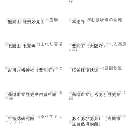
峰
北極星信仰で知られる霊場
妙見山に佇む修験道の聖地
無漏山 能勢妙見山
本瀧寺
妙見山の自然に包まれた霊場
大阪の軽井沢と呼ばれる高原
七面山 七宝寺
豊能町（大阪府）
の町
地域を守る歴史ある八幡神社
大人も乗れる夢の庭園鉄道
吉川八幡神社（豊能町）
桜谷軽便鉄道
江戸の暮らしを伝える民俗資
高槻城と城下町の歴史を学ぶ
高槻市立歴史民俗資料館
高槻市立しろあと歴史館
料館
館
生命の進化を学べる科学ミュ
川と生き物を学べる自然博物
生命誌研究館
あくあぴあ芥川（高槻市
ージアム
館
立自然博物館）