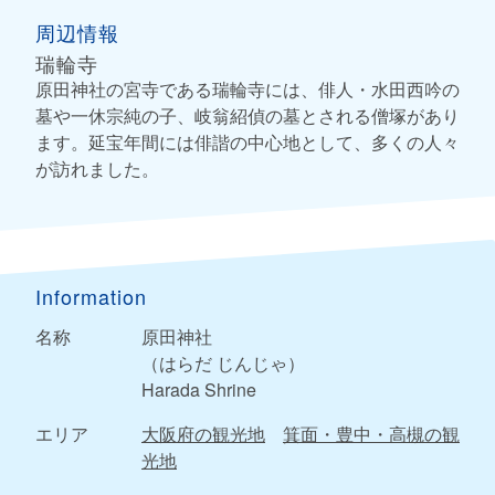
周辺情報
瑞輪寺
原田神社の宮寺である瑞輪寺には、俳人・水田西吟の
墓や一休宗純の子、岐翁紹偵の墓とされる僧塚があり
ます。延宝年間には俳諧の中心地として、多くの人々
が訪れました。
Information
名称
原田神社
（はらだ じんじゃ）
Harada Shrine
エリア
大阪府の観光地
箕面・豊中・高槻の観
光地