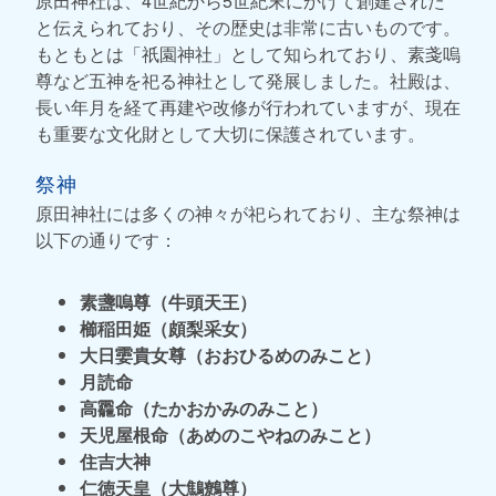
原田神社は、4世紀から5世紀末にかけて創建された
と伝えられており、その歴史は非常に古いものです。
もともとは「祇園神社」として知られており、素戔嗚
尊など五神を祀る神社として発展しました。社殿は、
長い年月を経て再建や改修が行われていますが、現在
も重要な文化財として大切に保護されています。
祭神
原田神社には多くの神々が祀られており、主な祭神は
以下の通りです：
素盞嗚尊（牛頭天王）
櫛稲田姫（頗梨采女）
大日孁貴女尊（おおひるめのみこと）
月読命
高龗命（たかおかみのみこと）
天児屋根命（あめのこやねのみこと）
住吉大神
仁徳天皇（大鷦鷯尊）