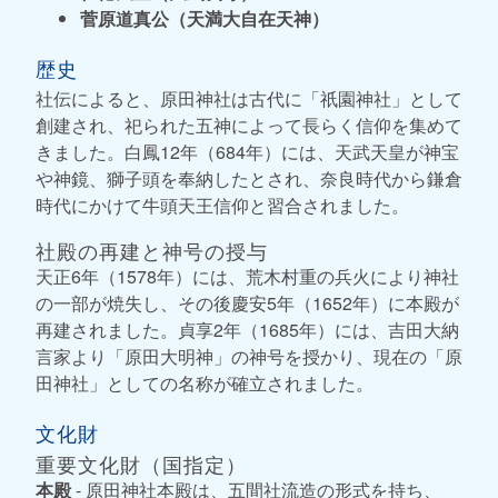
菅原道真公（天満大自在天神）
歴史
社伝によると、原田神社は古代に「祇園神社」として
創建され、祀られた五神によって長らく信仰を集めて
きました。白鳳12年（684年）には、天武天皇が神宝
や神鏡、獅子頭を奉納したとされ、奈良時代から鎌倉
時代にかけて牛頭天王信仰と習合されました。
社殿の再建と神号の授与
天正6年（1578年）には、荒木村重の兵火により神社
の一部が焼失し、その後慶安5年（1652年）に本殿が
再建されました。貞享2年（1685年）には、吉田大納
言家より「原田大明神」の神号を授かり、現在の「原
田神社」としての名称が確立されました。
文化財
重要文化財（国指定）
本殿
- 原田神社本殿は、五間社流造の形式を持ち、