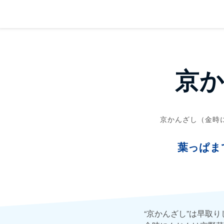
京
京かんざし（金時
葉っぱま
“京かんざし”は早取り