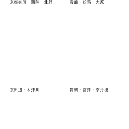
京都御所・西陣・北野
貴船・鞍馬・大原
京田辺・木津川
舞鶴・宮津・京丹後