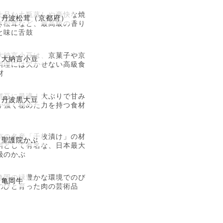
上品な土瓶蒸しや豪快な焼
丹波松茸（京都府）
き松茸など、最高級の香り
と味に舌鼓
大納言小豆は、京菓子や京
大納言小豆
料理には欠かせない高級食
材
煮豆に最適！大ぶりで甘み
丹波黒大豆
が強く秘めた力を持つ食材
京の名産「千枚漬け」の材
聖護院かぶ
料として有名な、日本最大
級のかぶ
亀岡の緑豊かな環境でのび
亀岡牛
のびと育った肉の芸術品