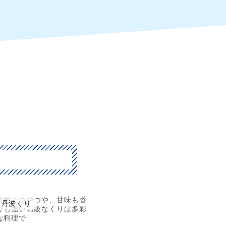
大粒でつやつや、甘味も香
丹波くり
りも強い高級なくりは多彩
な料理で