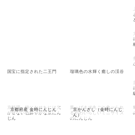
国宝に指定された二王門
瑠璃色の水輝く癒しの渓谷
京料理、特におせちには欠
葉っぱまで丸ごと食べられ
京都府産 金時にんじん
京かんざし（金時にんじ
かせない色鮮やかな京にん
るかわいらしいミニサイズ
ん）
じん
のにんじん