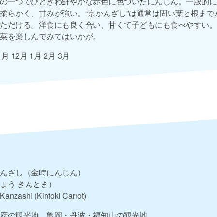
の一つでひときわ鮮やかな赤色に色づいたにんじん。一般的に
柔らかく、甘みが強い。“京かんざし”は通常は固い葉と根まで
ただける。洋食にも良く合い、甘くて子どもにも食べやすい。
菜を楽しんでみてはいかが。
1月 12月 1月 2月 3月
んざし（金時にんじん）
ょう きんとき）
Kanzashi (Kintoki Carrot)
府の観光地
亀岡・丹波・福知山の観光地