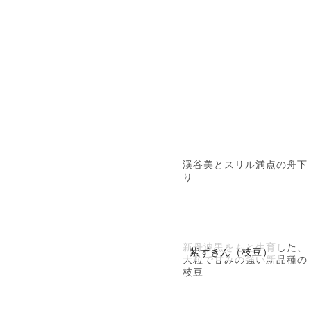
渓谷美とスリル満点の舟下
り
新丹波黒をもと生育した、
紫ずきん（枝豆）
大粒で甘みの強い新品種の
枝豆