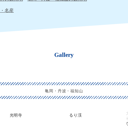
・名産
Gallery
亀岡・丹波・福知山
光明寺
るり渓