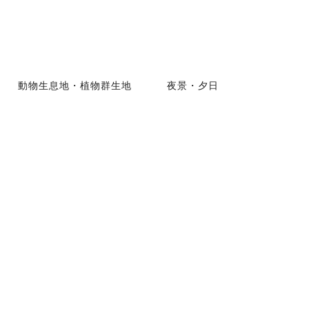
動物生息地・植物群生地
夜景・夕日