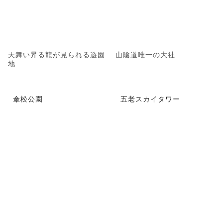
天舞い昇る龍が見られる遊園
山陰道唯一の大社
地
傘松公園
五老スカイタワー