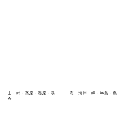
山・峠・高原・湿原・渓
海・海岸・岬・半島・島
谷