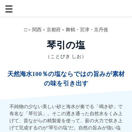
☰
□
»
関西
»
京都府
»
舞鶴・宮津・京丹後
琴引の塩
（ことびき しお）
天然海水100％の塩ならではの旨みが素材
の味を引き出す
不純物の少ない美しい砂と海水が奏でる「鳴き砂」で
有名な「琴引浜」。そこの透き通った自然水をくみ上
げて、昔ながらの精製釜を使って、薪の火力で炊き上
げて完成するのが”琴引の塩”だ。自然の旨みが強い塩