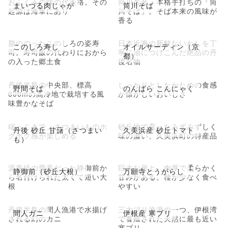
おふくろの味の代表格。その
筒川名産・本格手打ちの「筒
まいづる肉じゃが
筒川そば
起源は海軍にあり
川そば」。そば本来の風味が
香る
脂ののったこのしろの姿寿
日本近海の新鮮ないわしを丁
このしろ寿し
オイルサーディン（京
司。寿司飯の代わりにおから
寧に油につけこんだ絶品の丹
都）
の入った郷土食
後名物
丹後半島の中央部、標高
しっかりとしたかための食感
野間そば
のんばら こんにゃく
600mの高冷地で栽培する風
が懐かしいおいしさ
味豊かなそば
端っこまで、さつまいものホ
砂丘地で育ったみずみずしく
丹後 砂丘 甘藷（さつまい
久美浜産 砂丘トマト
クホク感が楽しめる
味の濃い、久美浜町の特産品
も）
源義経の愛妾だった静御前か
巨大な形と、肉厚で柔らかく
静御前（砂丘大根）
万願寺とうがらし
ら名付けられた太くて短い大
甘みがある。種が少なく食べ
根
やすい
丹後半島の間人漁港で水揚げ
三大ブリ漁港の一つ、伊根湾
間人ガニ
伊根産 寒ブリ
される幻のカニ
で養殖された天然に最も近い
寒ブリ