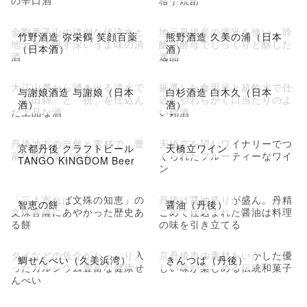
の辛口酒
格芋焼酎
金剛童子山の清例な伏流水と
地元丹後産の酒米を使い、吟
竹野酒造 弥栄鶴 笑顔百薬
熊野酒造 久美の浦（日本
地元米で醸す深いうま味の清
醸用酵母でじっくりと醸した
（日本酒）
酒）
酒
逸品
大江山麓から湧き出る清水で
厳選した食用米と超軟水で仕
与謝娘酒造 与謝娘（日本
白杉酒造 白木久（日本
「山田錦」と「祝」を仕込ん
込むやわらかく口当たりのよ
酒）
酒）
だ上品な酒
い銘酒
丹後地方の自然と素材で、豊
天橋立を望むワイナリーでつ
京都丹後 クラフトビール
天橋立ワイン
富な味が楽しめる
くられたフルーティーなワイ
TANGO KINGDOM Beer
ン
「三人寄れば文殊の知恵」の
丹後は醤油造りが盛ん。丹精
智恵の餅
醤油（丹後）
文殊菩薩にあやかった歴史あ
こめて仕込まれた醤油は料理
る餅
の味を引き立てる
タイなどの魚介がたっぷり入
京丹後市の素材をいかした優
鯛せんべい（久美浜湾）
きんつば（丹後）
ったカルシウム豊富な健康せ
しい味が楽しめる伝統和菓子
んべい