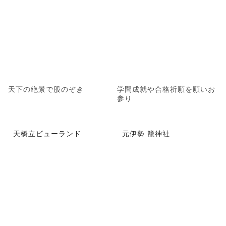
天下の絶景で股のぞき
学問成就や合格祈願を願いお
参り
天橋立ビューランド
元伊勢 籠神社