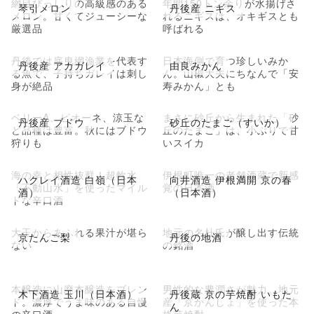
網目びっしりの高級感のある
年間150トン余りが水揚げさ
琴引メロン
丹後産 ニギス
メロン。甘くてジューシーな
れるニギスは、オキギスとも
厳選品
呼ばれる
丹後では底曳網漁業を代表す
日本海側で育つ珍しいみか
丹後産 アカガレイ
由良みかん
る魚で、子持ちガレイは刺し
ん。山椒大夫にちなんで「安
身が絶品
寿みかん」とも
ベリーA、ピオーネ、涼玉な
まさに砂丘から生まれた「砂
丹後産 ブドウ
砂丘のたまご（すいか）
ど品種は豊富。秋にはブドウ
丘のたまご」は、小ぶりで甘
狩りも
いスイカ
海の幸と相性抜群！超軟水
伊根町唯一の老舗酒蔵で新感
ハクレイ酒造 白嶺（日本
向井酒造 伊根満開 京の春
「不動山水」を使ったマイル
覚の日本酒
酒）
（日本酒）
ドな辛口酒
大玉からあふれる果汁が堪ら
地元の名杜氏が醸し出す伝統
京たんご梨
丹後の地酒
ない
の銘酒
本醸造に山廃本醸造をブレン
男性的な豊潤さが魅力。地元
木下酒造 玉川（日本酒）
丹後蔵 京の芋焼酎 いもた
ド。濃厚でうま味のある自慢
産「京かんしょ」を使った本
ん