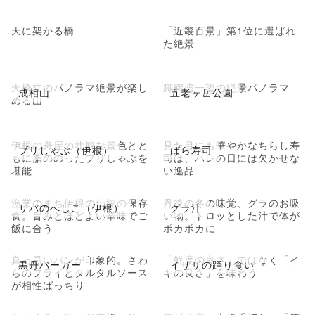
天に架かる橋
「近畿百景」第1位に選ばれ
た絶景
天橋立のパノラマ絶景が楽し
舞鶴湾一望の絶景パノラマ
成相山
五老ヶ岳公園
める山
伊根の舟屋の壮観な景色とと
見た目にも華やかなちらし寿
ブリしゃぶ（伊根）
ばら寿司
もに脂ののったブリしゃぶを
司は、ハレの日には欠かせな
堪能
い逸品
漁業のまち伊根の伝統の保存
丹後の冬の味覚、グラのお吸
サバのへしこ（伊根）
グラ汁
食。旨みとほどよい辛味でご
い物。トロッとした汁で体が
飯に合う
ポカポカに
真っ黒いパンが印象的。さわ
「鮮度の良さ」ではなく「イ
黒丹バーガー
イサザの踊り食い
らのフライとタルタルソース
キの良さ」を味わう
が相性ばっちり