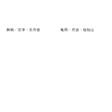
舞鶴・宮津・京丹後
亀岡・丹波・福知山