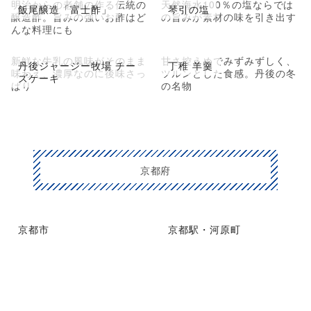
明治からの老舗の作る伝統の
天然海水100％の塩ならでは
飯尾醸造「富士酢」
琴引の塩
醸造酢。旨みの強いお酢はど
の旨みが素材の味を引き出す
んな料理にも
新鮮な牛乳の風味がそのまま
甘さ控えめでみずみずしく、
丹後ジャージー牧場 チー
丁稚 羊羹
味わえ、濃厚なのに後味さっ
ツルンとした食感。丹後の冬
ズケーキ
ぱり
の名物
京都府
京都市
京都駅・河原町