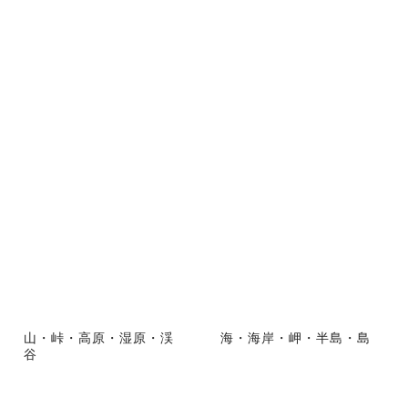
山・峠・高原・湿原・渓
海・海岸・岬・半島・島
谷