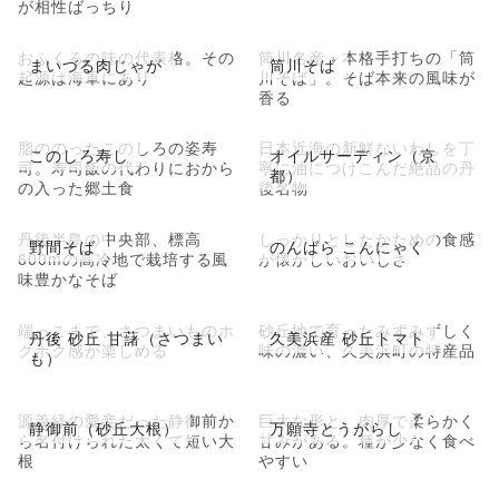
が相性ばっちり
おふくろの味の代表格。その
筒川名産・本格手打ちの「筒
まいづる肉じゃが
筒川そば
起源は海軍にあり
川そば」。そば本来の風味が
香る
脂ののったこのしろの姿寿
日本近海の新鮮ないわしを丁
このしろ寿し
オイルサーディン（京
司。寿司飯の代わりにおから
寧に油につけこんだ絶品の丹
都）
の入った郷土食
後名物
丹後半島の中央部、標高
しっかりとしたかための食感
野間そば
のんばら こんにゃく
600mの高冷地で栽培する風
が懐かしいおいしさ
味豊かなそば
端っこまで、さつまいものホ
砂丘地で育ったみずみずしく
丹後 砂丘 甘藷（さつまい
久美浜産 砂丘トマト
クホク感が楽しめる
味の濃い、久美浜町の特産品
も）
源義経の愛妾だった静御前か
巨大な形と、肉厚で柔らかく
静御前（砂丘大根）
万願寺とうがらし
ら名付けられた太くて短い大
甘みがある。種が少なく食べ
根
やすい