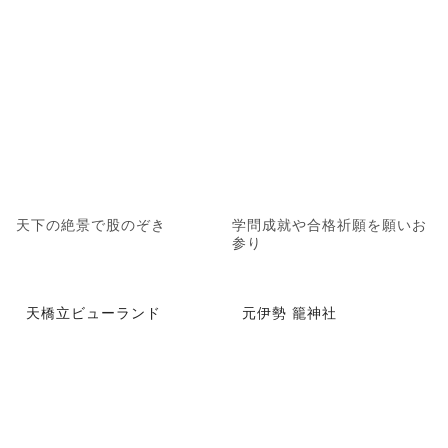
天下の絶景で股のぞき
学問成就や合格祈願を願いお
参り
天橋立ビューランド
元伊勢 籠神社