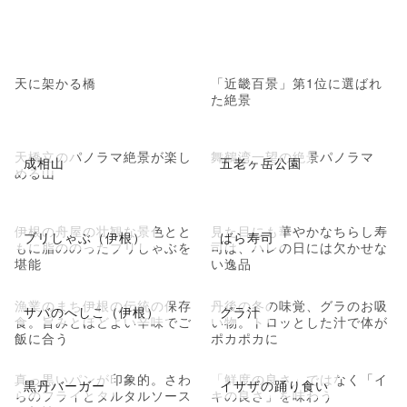
天に架かる橋
「近畿百景」第1位に選ばれ
た絶景
天橋立のパノラマ絶景が楽し
舞鶴湾一望の絶景パノラマ
成相山
五老ヶ岳公園
める山
伊根の舟屋の壮観な景色とと
見た目にも華やかなちらし寿
ブリしゃぶ（伊根）
ばら寿司
もに脂ののったブリしゃぶを
司は、ハレの日には欠かせな
堪能
い逸品
漁業のまち伊根の伝統の保存
丹後の冬の味覚、グラのお吸
サバのへしこ（伊根）
グラ汁
食。旨みとほどよい辛味でご
い物。トロッとした汁で体が
飯に合う
ポカポカに
真っ黒いパンが印象的。さわ
「鮮度の良さ」ではなく「イ
黒丹バーガー
イサザの踊り食い
らのフライとタルタルソース
キの良さ」を味わう