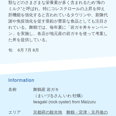
類などのさまざまな栄養素が多く含まれるため“海の
ミルク”と呼ばれ、特にコレステロールの上昇を抑え
肝機能を強化すると言われているタウリンや、新陳代
謝や免疫強化を促す亜鉛が豊富な食品としても注目さ
れている。舞鶴では、毎年夏に「岩ガキ丼キャンペー
ン」を実施し、各店が地元産の岩ガキを使って考案し
た丼を提供している。
旬 6月 7月 8月
Information
名称
舞鶴産 岩ガキ
（まいづるさん いわ 牡蠣）
Iwagaki (rock oyster) from Maizuru
エリア
京都府の観光地
舞鶴・宮津・京丹後の