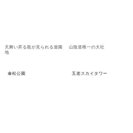
天舞い昇る龍が見られる遊園
山陰道唯一の大社
地
傘松公園
五老スカイタワー