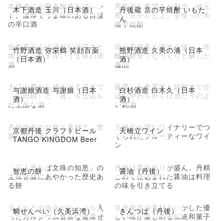
本醸造に山廃本醸造をブレン
男性的な豊潤さが魅力。地元
木下酒造 玉川（日本酒）
丹後蔵 京の芋焼酎 いもた
ド。濃厚でうま味のある自慢
産「京かんしょ」を使った本
ん
の辛口酒
格芋焼酎
金剛童子山の清例な伏流水と
地元丹後産の酒米を使い、吟
竹野酒造 弥栄鶴 笑顔百薬
熊野酒造 久美の浦（日本
地元米で醸す深いうま味の清
醸用酵母でじっくりと醸した
（日本酒）
酒）
酒
逸品
大江山麓から湧き出る清水で
厳選した食用米と超軟水で仕
与謝娘酒造 与謝娘（日本
白杉酒造 白木久（日本
「山田錦」と「祝」を仕込ん
込むやわらかく口当たりのよ
酒）
酒）
だ上品な酒
い銘酒
丹後地方の自然と素材で、豊
天橋立を望むワイナリーでつ
京都丹後 クラフトビール
天橋立ワイン
富な味が楽しめる
くられたフルーティーなワイ
TANGO KINGDOM Beer
ン
「三人寄れば文殊の知恵」の
丹後は醤油造りが盛ん。丹精
智恵の餅
醤油（丹後）
文殊菩薩にあやかった歴史あ
こめて仕込まれた醤油は料理
る餅
の味を引き立てる
タイなどの魚介がたっぷり入
京丹後市の素材をいかした優
鯛せんべい（久美浜湾）
きんつば（丹後）
ったカルシウム豊富な健康せ
しい味が楽しめる伝統和菓子