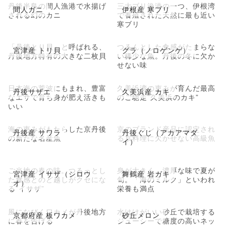
丹後半島の間人漁港で水揚げ
三大ブリ漁港の一つ、伊根湾
間人ガニ
伊根産 寒ブリ
される幻のカニ
で養殖された天然に最も近い
寒ブリ
「丹後とり貝」と呼ばれる、
つるんとした食感がたまらな
宮津産 トリ貝
グラ（ノロゲンゲ）
丹後地方特有の大きな二枚貝
い稀少な魚。丹後の冬に欠か
せない味
日本海の荒波にもまれ、豊富
久美浜湾の恵みが育んだ最高
丹後サザエ
久美浜産 カキ
なエサで育ち身が肥え活きも
のご馳走”久美浜のカキ”
いい
海の恵みがもたらした京丹後
京のブランド産品に認定され
丹後産 サワラ
丹後ぐじ（アカアマダ
の新たな名産魚
る京料理に欠かせない高級魚
イ）
ご当地の春の味。つるっとし
身が大きく、濃厚な味で夏が
宮津産 イサザ（シロウ
舞鶴産 岩ガキ
た食感とのど越しがクセにな
旬。「海のミルク」といわれ
オ）
る”イサザ”
栄養も満点
風になびくワカメが丹後地方
水はけがいい砂丘で栽培する
京都府産 板ワカメ
砂丘メロン
に春を告げる
ジューシーで糖度の高いネッ