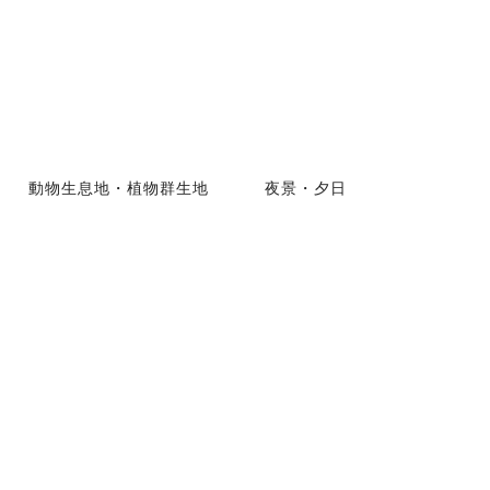
動物生息地・植物群生地
夜景・夕日