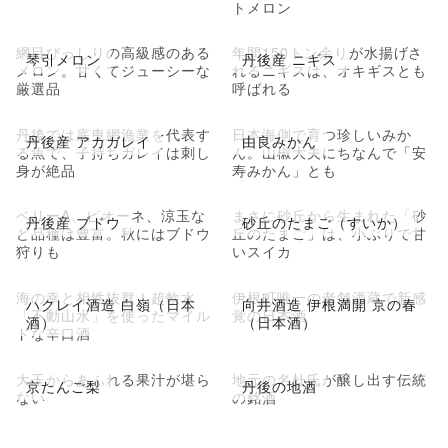
トメロン
網目びっしりの高級感のある
年間150トン余りが水揚げさ
琴引メロン
丹後産 ニギス
メロン。甘くてジューシーな
れるニギスは、オキギスとも
厳選品
呼ばれる
丹後では底曳網漁業を代表す
日本海側で育つ珍しいみか
丹後産 アカガレイ
由良みかん
る魚で、子持ちガレイは刺し
ん。山椒大夫にちなんで「安
身が絶品
寿みかん」とも
ベリーA、ピオーネ、涼玉な
まさに砂丘から生まれた「砂
丹後産 ブドウ
砂丘のたまご（すいか）
ど品種は豊富。秋にはブドウ
丘のたまご」は、小ぶりで甘
狩りも
いスイカ
海の幸と相性抜群！超軟水
伊根町唯一の老舗酒蔵で新感
ハクレイ酒造 白嶺（日本
向井酒造 伊根満開 京の春
「不動山水」を使ったマイル
覚の日本酒
酒）
（日本酒）
ドな辛口酒
大玉からあふれる果汁が堪ら
地元の名杜氏が醸し出す伝統
京たんご梨
丹後の地酒
ない
の銘酒