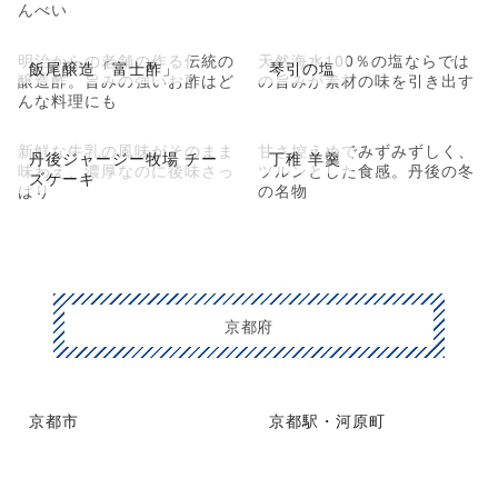
んべい
明治からの老舗の作る伝統の
天然海水100％の塩ならでは
飯尾醸造「富士酢」
琴引の塩
醸造酢。旨みの強いお酢はど
の旨みが素材の味を引き出す
んな料理にも
新鮮な牛乳の風味がそのまま
甘さ控えめでみずみずしく、
丹後ジャージー牧場 チー
丁稚 羊羹
味わえ、濃厚なのに後味さっ
ツルンとした食感。丹後の冬
ズケーキ
ぱり
の名物
京都府
京都市
京都駅・河原町