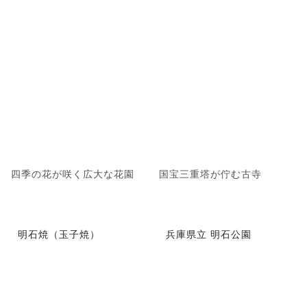
四季の花が咲く広大な花園
国宝三重塔が佇む古寺
明石焼（玉子焼）
兵庫県立 明石公園