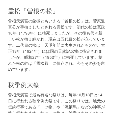
霊松「曽根の松」
曽根天満宮の象徴ともいえる「曽根の松」は、菅原道
真公が手植えしたとされる霊松です。初代の松は寛政
10年（1798年）に枯死しましたが、その後も代々新
しい松が植え継がれ、現在は五代目の松が立っていま
す。二代目の松は、天明年間に実生されたもので、大
正13年（1924年）には国の天然記念物に指定されま
したが、昭和27年（1952年）に枯死しています。枯
れた松の幹は「霊松殿」に保存され、今もその姿を留
めています。
秋季例大祭
曽根天満宮で最も有名な祭りは、毎年10月13日と14
日に行われる秋季例大祭です。この祭りでは、地元の
伝統行事である「一ツ物」や「流鏑馬」などの神事が
執り行われます。特に一ツ物は、神童とされる4名の