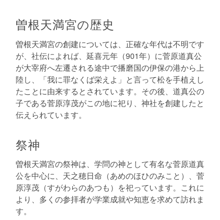
曽根天満宮の歴史
曽根天満宮の創建については、正確な年代は不明です
が、社伝によれば、延喜元年（901年）に菅原道真公
が大宰府へ左遷される途中で播磨国の伊保の港から上
陸し、「我に罪なくば栄えよ」と言って松を手植えし
たことに由来するとされています。その後、道真公の
子である菅原淳茂がこの地に祀り、神社を創建したと
伝えられています。
祭神
曽根天満宮の祭神は、学問の神として有名な菅原道真
公を中心に、天之穂日命（あめのほひのみこと）、菅
原淳茂（すがわらのあつも）を祀っています。これに
より、多くの参拝者が学業成就や知恵を求めて訪れま
す。