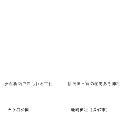
安産祈願で知られる古社
播磨国三宮の歴史ある神社
石ケ谷公園
鹿嶋神社（高砂市）