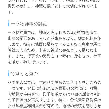
男児が参加し、神聖な儀式として大切にされていま
す。
一ツ物神事の詳細
一ツ物神事では、神童と呼ばれる男児が狩衣を着て、
山鳥の尾羽をあしらった花傘をかぶり、顔に化粧を施
します。彼らは地面に足をつけることなく肩車や馬で
神社に入るため、非常に神聖な存在として扱われま
す。また、行事役の男児も白い狩衣に身を包み、神事
を厳かに執り行います。
竹割りと屋台
秋季例大祭では、竹割りや屋台の宮入りも見どころの
一つです。14日に行われるお面掛けの際には、拝殿
で翁舞が奉納され、氏子地域からは11台の屋台と4台
の子供屋台が宮入りします。特に、曽根天満宮発祥の
反り屋根型布団屋台が有名で、地域の伝統を感じさせ