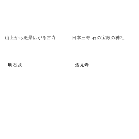
山上から絶景広がる古寺
日本三奇 石の宝殿の神社
明石城
酒見寺