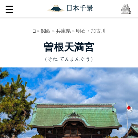
☰
□
»
関西
»
兵庫県
»
明石・加古川
曽根天満宮
（そね てんまんぐう）