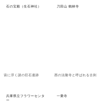
石の宝殿（生石神社）
刀田山 鶴林寺
宙に浮く謎の巨石遺跡
西の法隆寺と呼ばれる古刹
兵庫県立フラワーセンタ
一乗寺
ー