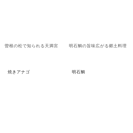
曽根の松で知られる天満宮
明石鯛の旨味広がる郷土料理
焼きアナゴ
明石鯛