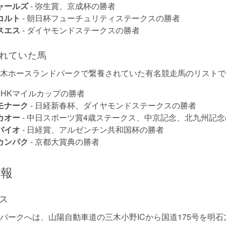
ャールズ
- 弥生賞、京成杯の勝者
コルト
- 朝日杯フューチュリティステークスの勝者
スエス
- ダイヤモンドステークスの勝者
れていた馬
木ホースランドパークで繋養されていた有名競走馬のリストで
 NHKマイルカップの勝者
モナーク
- 日経新春杯、ダイヤモンドステークスの勝者
カオー
- 中日スポーツ賞4歳ステークス、中京記念、北九州記
バイオ
- 日経賞、アルゼンチン共和国杯の勝者
カンパク
- 京都大賞典の勝者
情報
ス
パークへは、山陽自動車道の三木小野ICから国道175号を明石