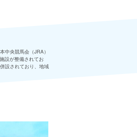
本中央競馬会（JRA）
な施設が整備されてお
併設されており、地域