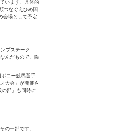
ています。具体的
愛顔つなぐえひめ国
競技の会場として予定
ャンプステーク
なんだもので、障
国ポニー競馬選手
ス大会」が開催さ
般の部」も同時に
その一部です。