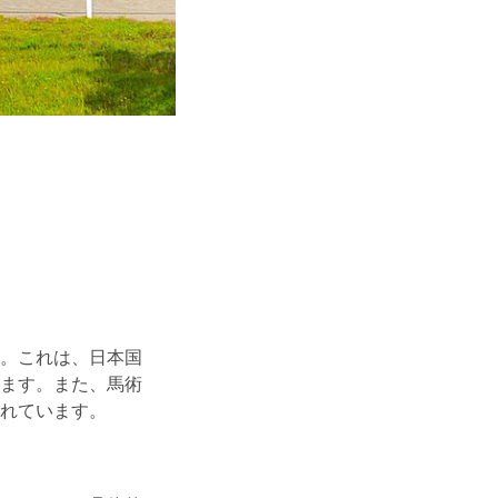
。これは、日本国
ます。また、馬術
れています。