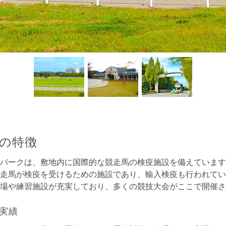
の特徴
パークは、敷地内に国際的な競走馬の検疫施設を備えています
走馬が検疫を受けるための施設であり、輸入検疫も行われてい
場や練習施設が充実しており、多くの競技大会がここで開催さ
実績