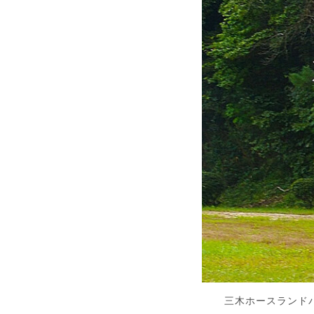
三木ホースランド