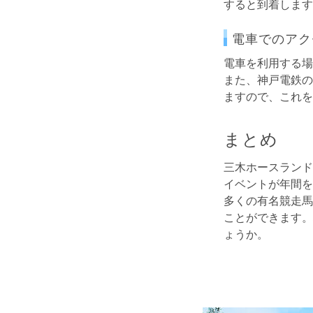
すると到着します
電車でのアク
電車を利用する場
また、神戸電鉄の
ますので、これを
まとめ
三木ホースランド
イベントが年間を
多くの有名競走馬
ことができます。
ょうか。