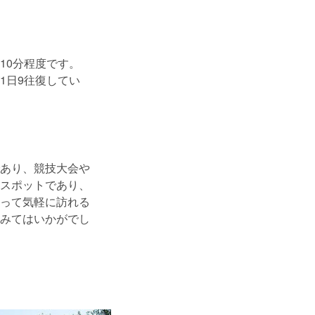
10分程度です。
1日9往復してい
あり、競技大会や
スポットであり、
って気軽に訪れる
みてはいかがでし