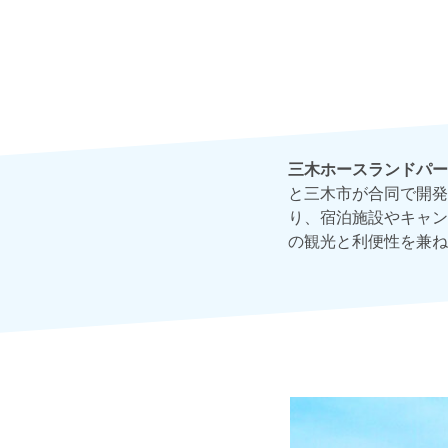
三木ホースランドパー
と三木市が合同で開発
り、宿泊施設やキャン
の観光と利便性を兼ね