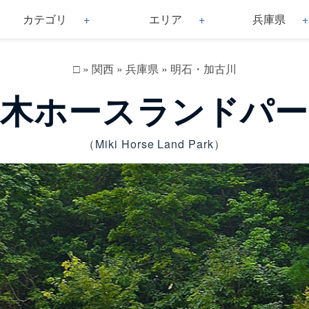
カテゴリ
エリア
兵庫県
□
»
関西
»
兵庫県
»
明石・加古川
三木ホースランドパー
（Miki Horse Land Park）