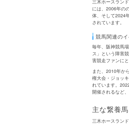
三木ホースランド
には、2006年
体、そして2024
されています。
競馬関連のイ
毎年、阪神競馬場
ス」という障害競
害競走ファンにと
また、2010年
権大会・ジョッキ
れています。20
開催されるなど、
主な繋養馬
三木ホースランド