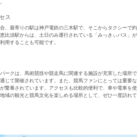
。
セス
合、最寄りの駅は神戸電鉄の三木駅で、そこからタクシーで約
恵比須駅からは、土日のみ運行されている「みっきぃバス」が
利用することも可能です。
パークは、馬術競技や競走馬に関連する施設が充実した場所で
通じて開催されています。また、競馬ファンにとっては重要な
が繋養されています。アクセスも比較的便利で、車や電車を使
地域の観光と競馬文化を楽しめる場所として、ぜひ一度訪れて