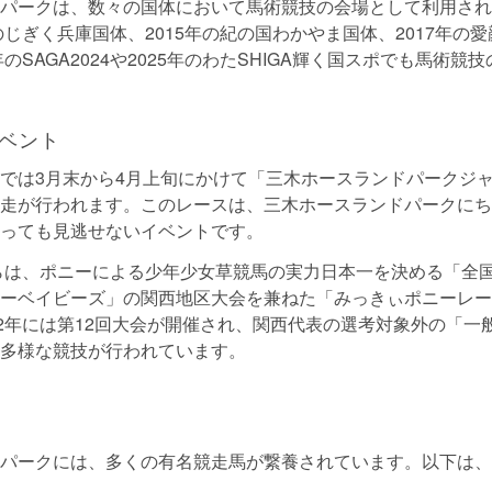
パークは、数々の国体において馬術競技の会場として利用され
ののじぎく兵庫国体、2015年の紀の国わかやま国体、2017年の
年のSAGA2024や2025年のわたSHIGA輝く国スポでも馬術
ベント
では3月末から4月上旬にかけて「三木ホースランドパークジ
走が行われます。このレースは、三木ホースランドパークにち
っても見逃せないイベントです。
からは、ポニーによる少年少女草競馬の実力日本一を決める「全
ーベイビーズ」の関西地区大会を兼ねた「みっきぃポニーレー
22年には第12回大会が開催され、関西代表の選考対象外の「一
多様な競技が行われています。
パークには、多くの有名競走馬が繋養されています。以下は、