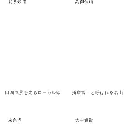
北条鉄道
高御位山
田園風景を走るローカル線
播磨富士と呼ばれる名山
東条湖
大中遺跡