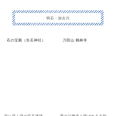
明石・加古川
石の宝殿（生石神社）
刀田山 鶴林寺
宙に浮く謎の巨石遺跡
西の法隆寺と呼ばれる古刹