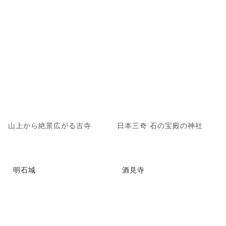
山上から絶景広がる古寺
日本三奇 石の宝殿の神社
明石城
酒見寺