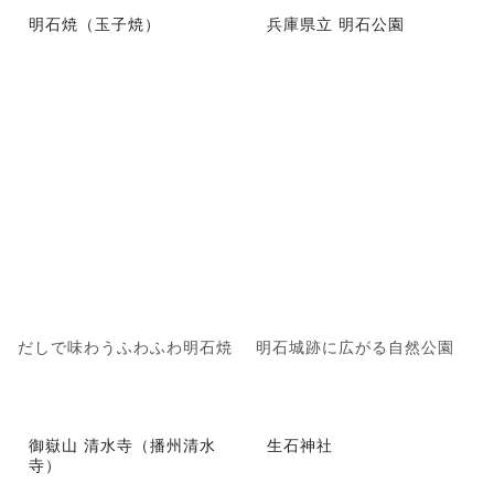
明石焼（玉子焼）
兵庫県立 明石公園
だしで味わうふわふわ明石焼
明石城跡に広がる自然公園
御嶽山 清水寺（播州清水
生石神社
寺）