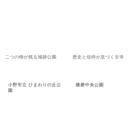
二つの櫓が残る城跡公園
歴史と信仰が息づく古寺
小野市立 ひまわりの丘公
播磨中央公園
園