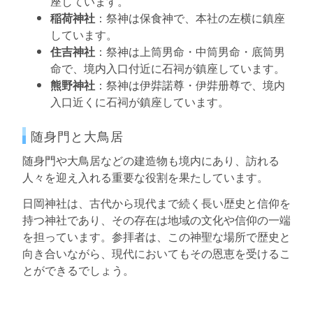
座しています。
稲荷神社
：祭神は保食神で、本社の左横に鎮座
しています。
住吉神社
：祭神は上筒男命・中筒男命・底筒男
命で、境内入口付近に石祠が鎮座しています。
熊野神社
：祭神は伊弉諾尊・伊弉册尊で、境内
入口近くに石祠が鎮座しています。
随身門と大鳥居
随身門や大鳥居などの建造物も境内にあり、訪れる
人々を迎え入れる重要な役割を果たしています。
日岡神社は、古代から現代まで続く長い歴史と信仰を
持つ神社であり、その存在は地域の文化や信仰の一端
を担っています。参拝者は、この神聖な場所で歴史と
向き合いながら、現代においてもその恩恵を受けるこ
とができるでしょう。