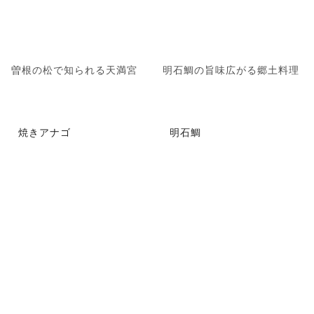
曽根の松で知られる天満宮
明石鯛の旨味広がる郷土料理
焼きアナゴ
明石鯛