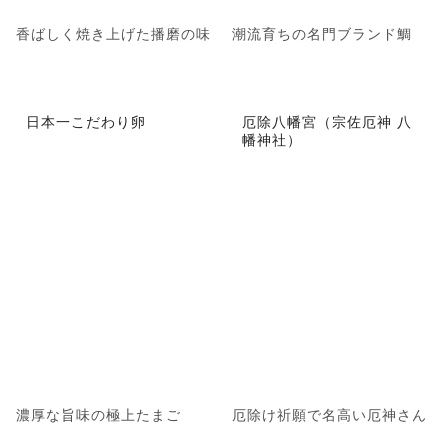
香ばしく焼き上げた播磨の味
潮流育ちの名門ブランド鯛
日本一こだわり卵
厄除八幡宮（宗佐厄神 八
幡神社）
濃厚な旨味の極上たまご
厄除け祈願で名高い厄神さん