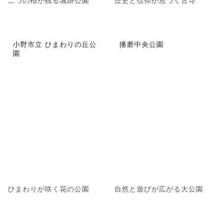
二つの櫓が残る城跡公園
歴史と信仰が息づく古寺
小野市立 ひまわりの丘公
播磨中央公園
園
ひまわりが咲く花の公園
自然と遊びが広がる大公園