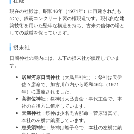
現在の社殿は、昭和46年（1971年）に再建されたも
ので、鉄筋コンクリート製の権現造です。現代的な建
築技術を用いた堅牢な構造を持ち、古来の信仰の場と
しての威厳を保っています。
摂末社
日岡神社の境内には、以下の摂末社が鎮座していま
す。
居屋河原日岡神社
（大鳥居神社）：祭神は天伊
佐々彦命で、加古川市内から昭和46年（1971
年）に遷座されました。
高御位神社
：祭神は大己貴命・事代主命で、本
社の右後方に鎮座しています。
天満神社
：祭神は少名毘古那命・菅原道真で、
本社の左横に鎮座しています。
恵美須神社
：祭神は蛭子命で、本社の左横に鎮