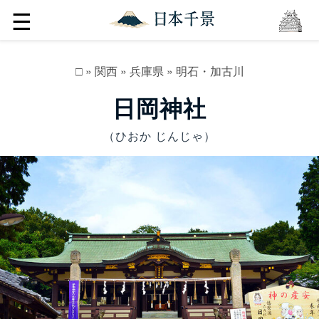
☰
□
»
関西
»
兵庫県
»
明石・加古川
日岡神社
（ひおか じんじゃ）