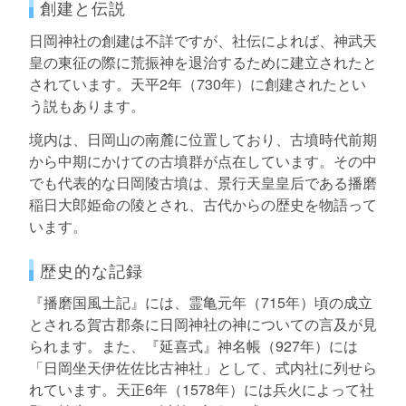
創建と伝説
日岡神社の創建は不詳ですが、社伝によれば、神武天
皇の東征の際に荒振神を退治するために建立されたと
されています。天平2年（730年）に創建されたとい
う説もあります。
境内は、日岡山の南麓に位置しており、古墳時代前期
から中期にかけての古墳群が点在しています。その中
でも代表的な日岡陵古墳は、景行天皇皇后である播磨
稲日大郎姫命の陵とされ、古代からの歴史を物語って
います。
歴史的な記録
『播磨国風土記』には、霊亀元年（715年）頃の成立
とされる賀古郡条に日岡神社の神についての言及が見
られます。また、『延喜式』神名帳（927年）には
「日岡坐天伊佐佐比古神社」として、式内社に列せら
れています。天正6年（1578年）には兵火によって社