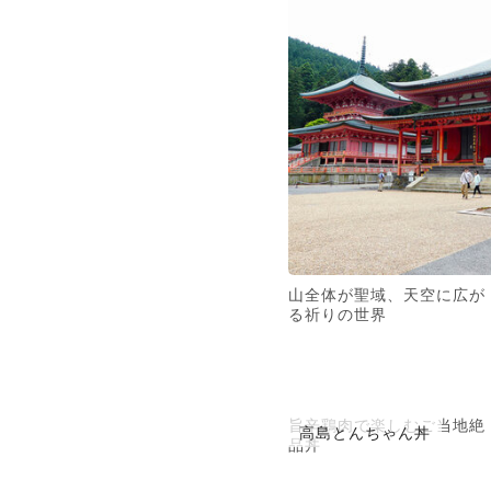
山全体が聖域、天空に広が
る祈りの世界
旨辛鶏肉で楽しむご当地絶
高島とんちゃん丼
品丼