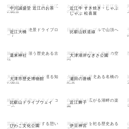
伝統が息づく香り高き近江
とろける旨み、極上近江牛
中川誠盛堂 近江のお茶
近江牛 すき焼き・しゃぶ
の銘茶
の饗宴
しゃぶ 松喜屋
湖をつなぐ絶景ドライブロ
日本最長ケーブルで山頂へ
近江大橋
比叡山鉄道線
ード
旅の無事を願う歴史ある古
湖畔を彩る憩いと散策の空
還来神社
大津湖岸なぎさ公園
社
間
大津の歴史と文化を巡る知
夕景に輝く歴史ある名橋の
大津市歴史博物館
瀬田の唐橋
の拠点
絶景
絶景続く天空のドライブコ
白砂青松が広がる湖畔の楽
比叡山ドライブウェイ
近江舞子
ース
園
芸術と自然が調和する憩い
湖の守護神を祀る歴史ある
びわこ文化公園
伊豆神宮
の場
古社