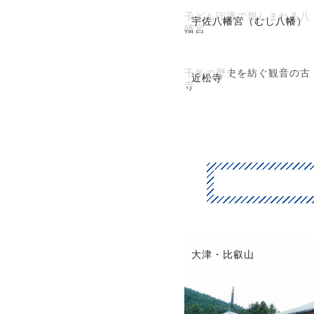
子ども守護で親しまれる八
宇佐八幡宮（むし八幡）
幡宮
千年の歴史を紡ぐ観音の古
近松寺
寺
彦根・近江八幡
大津・比叡山