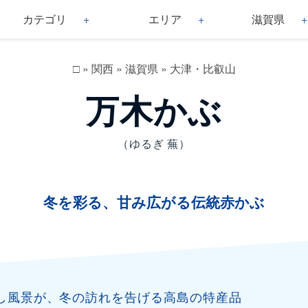
カテゴリ
エリア
滋賀県
□
»
関西
»
滋賀県
»
大津・比叡山
万木かぶ
（ゆるぎ 蕪）
冬を彩る、甘み広がる伝統赤かぶ
し風景が、冬の訪れを告げる高島の特産品