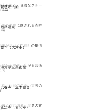
湖上を巡る、優雅なクルー
琵琶湖汽船
ズ体験
千年の歴史に癒される湖畔
雄琴温泉
の湯
歴史が息づく門前町の風情
坂本（大津市）
近代から現代へ広がる芸術
滋賀県立美術館
空間
厄除け祈願で名高い霊験の
安養寺（立木観音）
寺
山中に佇む信仰と歴史の古
正法寺（岩間寺）
刹