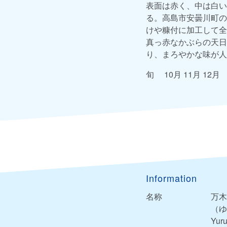
表面は赤く、中は白い
る。高島市安曇川町の
けや糠付に加工して全
真っ赤なかぶらの天日
り、まろやかな味が人
旬 10月 11月 12月
Information
名称
万木
（ゆ
Yuru