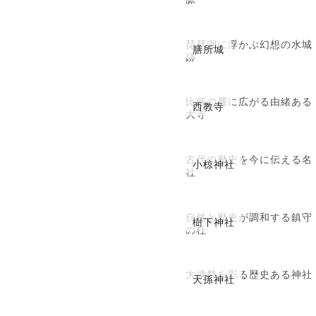
琵琶湖に浮かぶ幻想の水城
膳所城
跡
比叡の麓に広がる由緒ある
西教寺
大寺
古代の歴史を今に伝える名
小椋神社
社
自然と歴史が調和する鎮守
樹下神社
の杜
大津祭を彩る歴史ある神社
天孫神社