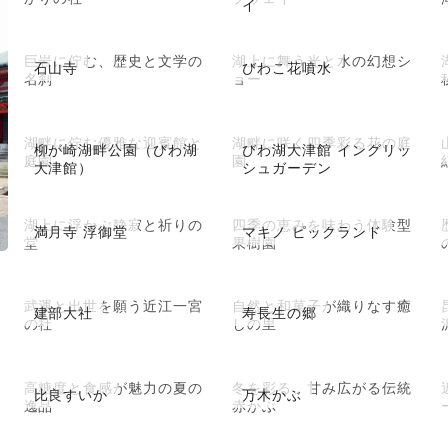
イ
巨岩に佇む、歴史と文学の
湖上に舞う光と水の幻想シ
石山寺
びわこ花噴水
名刹
ョー
湖畔に佇む優雅な迎賓館と
湖畔に咲く四季彩る花の庭
柳が崎湖畔公園（びわ湖
びわ湖大津館 イングリッ
庭園
園
大津館）
シュガーデン
湖上に浮かぶ静寂と祈りの
四季の恵みを味わう体験型
満月寺 浮御堂
マキノ ピックランド
堂
果樹園
武運と出世を願う近江一宮
自然と和菓子が織りなす癒
建部大社
寿長生の郷
の社
しの里
高糖度と食感が魅力の夏の
冬を彩る、甘み広がる伝統
比良すいか
万木かぶ
逸品
赤かぶ