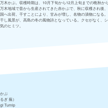
万木かぶ。収穫時期は、10月下旬から12月上旬までの晩秋か
万木地域で昔から生産されてきた赤かぶで、秋に収穫され後、
国へ出荷。干すことにより、甘みが増し、名物の漬物になる。
干し風景が、高島の冬の風物詩となっている。クセがなく、シ
気のヒミツ。
かぶ
るぎ 蕪）
gi Turnip