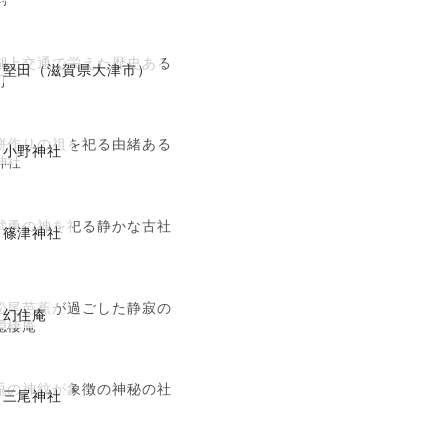
湖上交通で栄えた歴史ある
堅田（滋賀県大津市）
町
餅作りの祖を祀る由緒ある
小野神社
神社
武勇の神を祀る静かな古社
篠津神社
松尾芭蕉が過ごした静寂の
幻住庵
隠棲庵
兎の神紋が象徴の神秘の社
三尾神社