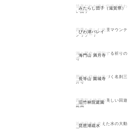
甘辛だれが絡む伝統の味わ
みたらし団子（滋賀県）
い団子
四季を楽しむ絶景マウンテ
びわ湖バレイ
ンリゾート
湖と歴史が調和する祈りの
海門山 満月寺
寺
歴史と信仰が息づく名刹三
長等山 園城寺
井寺
四季彩る静寂の美しい回遊
旧竹林院庭園
庭園
近代日本を支えた水の大動
琵琶湖疏水
脈