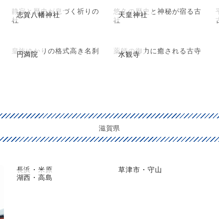
静寂と歴史が息づく祈りの
悠久の歴史と神秘が宿る古
志賀八幡神社
天皇神社
杜
社
皇族ゆかりの格式高き名刹
薬師の御力に癒される古寺
円満院
水観寺
滋賀県
長浜・米原
草津市・守山
湖西・高島