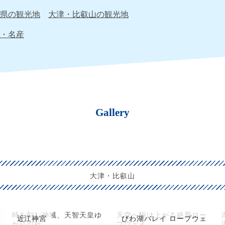
県の観光地
大津・比叡山の観光地
・名産
Gallery
大津・比叡山
時を刻む神域、天智天皇ゆ
天空へ駆け上がる絶景ロー
近江神宮
びわ湖バレイ ロープウェ
かりの社
プウェイ