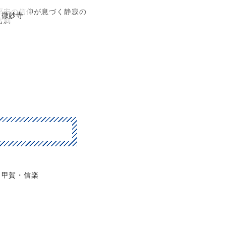
平安の信仰が息づく静寂の
微妙寺
古刹
甲賀・信楽