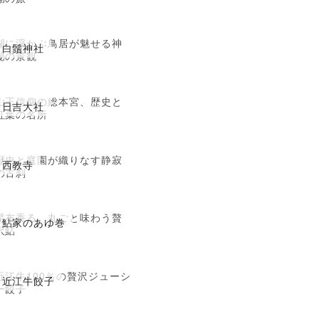
湖に浮かぶ鳥居が魅せる神
白鬚神社
秘の景観
山王信仰の総本宮、歴史と
日吉大社
紅葉の名所
歴史と庭園が織りなす静寂
西教寺
の古刹
昆布香る、丸ごと味わう贅
鮎家のあゆ巻
沢鮎
近江牛100％の贅沢ジューシ
近江牛餃子
ー餃子