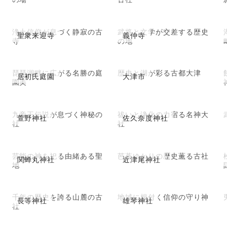
浄土信仰が息づく静寂の古
武将と文学が交差する歴史
聖衆来迎寺
義仲寺
寺
の地
琵琶湖畔に広がる名勝の庭
歴史と湖が彩る古都大津
居初氏庭園
大津市
園美
九帝王伝説が息づく神秘の
祓いと浄化の力宿る名神大
萱野神社
佐久奈度神社
社
社
芸能の神を祀る由緒ある聖
芭蕉ゆかりの歴史薫る古社
関蝉丸神社
近津尾神社
地
千年の歴史を誇る山麓の古
地域に根付く信仰の守り神
長等神社
雄琴神社
社