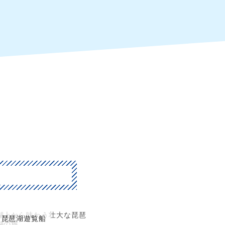
湖上から味わう壮大な琵琶
琵琶湖遊覧船
湖の旅