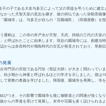
皇子の子である大友与多王によって父の菩提を弔うために建立
なかった天智天皇の意志を継ぎ、彼の持仏であった弥勒菩薩像
「園城寺」は、与多王が自らの「荘園城邑」（田畑屋敷）を投
う通称は、この寺の井戸水が天智、天武、持統の三代の天皇の
」と呼ばれたことに由来します。現在の園城寺には、創建当時
辺からは奈良時代や飛鳥時代の古瓦が発見されており、草創伝
の発展
台寺門宗の宗祖である円珍（智証大師）が大きく関わっていま
、幼少期から神童と呼ばれるほどの学才を示しました。彼は1
して密教の奥義を学びました。帰国後、園城寺を再興し、寺を
結びつき、その影響で園城寺も後に修験道との関連が強くなり
族からの寄進を受けて発展し、末寺や荘園も多く設けられるよ