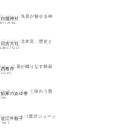
湖に浮かぶ鳥居が魅せる神
白鬚神社
秘の景観
山王信仰の総本宮、歴史と
日吉大社
紅葉の名所
歴史と庭園が織りなす静寂
西教寺
の古刹
昆布香る、丸ごと味わう贅
鮎家のあゆ巻
沢鮎
近江牛100％の贅沢ジューシ
近江牛餃子
ー餃子