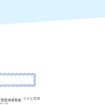
湖上から味わう壮大な琵琶
琵琶湖遊覧船
湖の旅