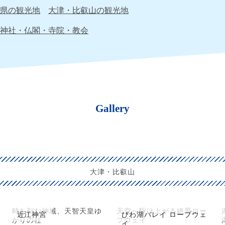
県の観光地
大津・比叡山の観光地
神社・仏閣・寺院・教会
Gallery
大津・比叡山
時を刻む神域、天智天皇ゆ
天空へ駆け上がる絶景ロー
近江神宮
びわ湖バレイ ロープウェ
かりの社
プウェイ
イ