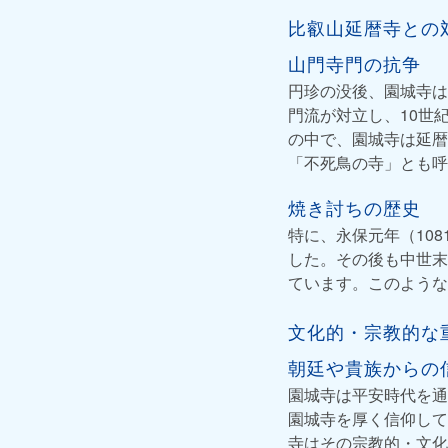
比叡山延暦寺との
山門寺門の抗争
円珍の没後、園城寺は
門流が対立し、10世
の中で、園城寺は延暦
「不死鳥の寺」とも呼
焼き討ちの歴史
特に、永保元年（10
した。その後も中世末
ています。このような
文化的・宗教的な
朝廷や貴族からの
園城寺は平安時代を通
園城寺を厚く信仰して
寺はその宗教的・文化