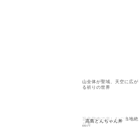
山全体が聖域、天空に広が
る祈りの世界
旨辛鶏肉で楽しむご当地絶
高島とんちゃん丼
品丼