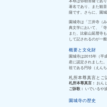
本尊は弥勒菩薩であり
著名であり、また観音
薩です。さらに、園城
園城寺は「三井寺（み
典文学において、「寺
また、比叡山延暦寺も
して記されるのが一般
概要と文化財
園城寺は2015年（
産に認定されました。
祖である円珍（えんち
札所本尊真言とご
札所本尊真言：
おん 
ご詠歌：
いでいるや波
園城寺の歴史