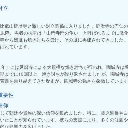
対立
比叡山延暦寺と激しい対立関係に入りました。延暦寺の円仁の
紀以降、両者の抗争は「山門寺門の争い」と呼ばれるまでに激
寺から幾度も焼き討ちを受け、その度に再建されてきました。
ばれています。
81年）には延暦寺による大規模な焼き討ちが行われ、園城寺は
期までに10回以上、焼き討ちが繰り返されましたが、園城寺
苦難を乗り越えてきた歴史が、園城寺の強さを象徴しています
重要性
信仰
じて朝廷や貴族の深い信仰を集めました。特に、藤原道長や白
いたことが知られています。彼らの支援により、多くの荘園や
的な影響力を広げました。