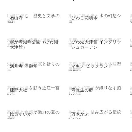
巨岩に佇む、歴史と文学の
湖上に舞う光と水の幻想シ
石山寺
びわこ花噴水
名刹
ョー
湖畔に佇む優雅な迎賓館と
湖畔に咲く四季彩る花の庭
柳が崎湖畔公園（びわ湖
びわ湖大津館 イングリッ
庭園
園
大津館）
シュガーデン
湖上に浮かぶ静寂と祈りの
四季の恵みを味わう体験型
満月寺 浮御堂
マキノ ピックランド
堂
果樹園
武運と出世を願う近江一宮
自然と和菓子が織りなす癒
建部大社
寿長生の郷
の社
しの里
高糖度と食感が魅力の夏の
冬を彩る、甘み広がる伝統
比良すいか
万木かぶ
逸品
赤かぶ