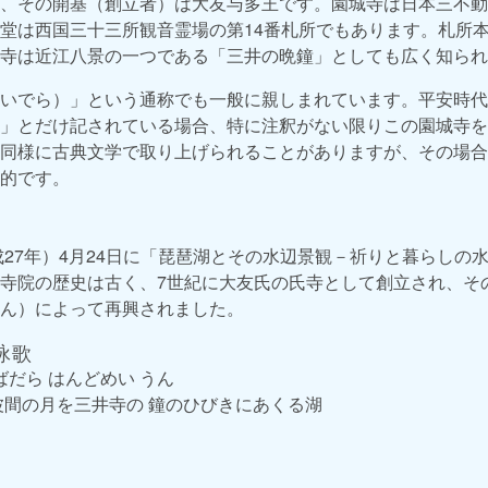
、その開基（創立者）は大友与多王です。園城寺は日本三不動
堂は西国三十三所観音霊場の第14番札所でもあります。札所
寺は近江八景の一つである「三井の晩鐘」としても広く知られ
いでら）」という通称でも一般に親しまれています。平安時代
」とだけ記されている場合、特に注釈がない限りこの園城寺を
同様に古典文学で取り上げられることがありますが、その場合
的です。
平成27年）4月24日に「琵琶湖とその水辺景観－祈りと暮らしの
寺院の歴史は古く、7世紀に大友氏の氏寺として創立され、そ
ん）によって再興されました。
詠歌
ばだら はんどめい うん
間の月を三井寺の 鐘のひびきにあくる湖