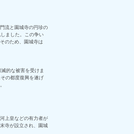
門流と園城寺の円珍の
化しました。この争い
そのため、園城寺は
壊滅的な被害を受けま
はその都度復興を遂げ
。
河上皇などの有力者が
末寺が設立され、園城