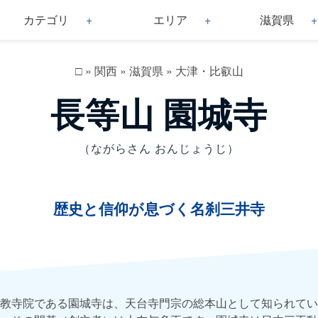
カテゴリ
エリア
滋賀県
□
»
関西
»
滋賀県
»
大津・比叡山
長等山 園城寺
（ながらさん おんじょうじ）
歴史と信仰が息づく名刹三井寺
教寺院である園城寺は、天台寺門宗の総本山として知られてい