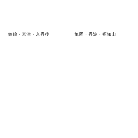
舞鶴・宮津・京丹後
亀岡・丹波・福知山