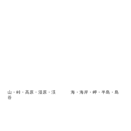
山・峠・高原・湿原・渓
海・海岸・岬・半島・島
谷