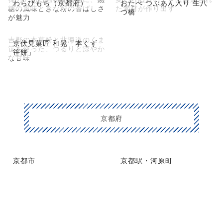
わらびもち（京都府）
おたべ つぶあん入り 生八
糖の風味ときな粉の香ばしさ
た素材が作り出す
つ橋
が魅力
吉野の本葛粉と北海道のくま
京伏見菓匠 和晃「本くず
笹を使った、つるりと涼やか
笹餅」
な甘味
京都府
京都市
京都駅・河原町