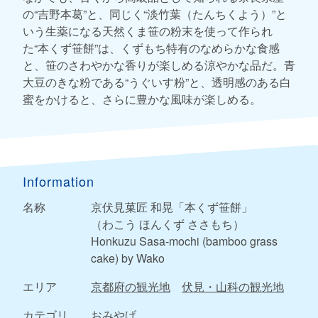
の“吉野本葛”と、同じく“淡竹葉（たんちくよう）”と
いう生薬になる天然くま笹の粉末を使って作られ
た“本くず笹餅”は、くずもち特有のなめらかな食感
と、笹のさわやかな香りが楽しめる涼やかな品だ。青
大豆のきな粉である“うぐいす粉”と、透明感のある白
蜜をかけると、さらに豊かな風味が楽しめる。
Information
名称
京伏見菓匠 和晃「本くず笹餅」
（わこう ほんくず ささもち）
Honkuzu Sasa-mochi (bamboo grass
cake) by Wako
エリア
京都府の観光地
伏見・山科の観光地
カテゴリ
おみやげ