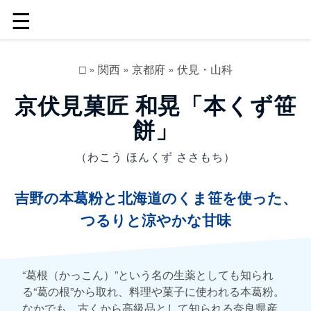
☰
□
»
関西
»
京都府
»
伏見・山科
京伏見菓匠 和晃「本くず笹
餅」
（わこう ほんくず ささもち）
吉野の本葛粉と北海道のくま笹を使った、
つるりと涼やかな甘味
“葛根（かっこん）”という名の生薬としても知られ
る“葛の根”から取れ、料理や菓子に使われる本葛粉。
なかでも、古くから高級品として知られる奈良県産