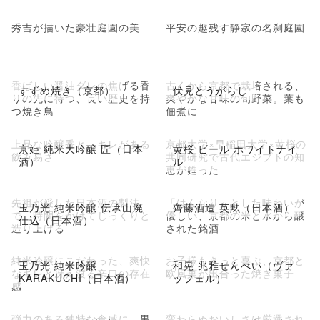
秀吉が描いた豪壮庭園の美
平安の趣残す静寂の名刹庭園
香ばしい醤油ダレの焦げる香
古くから京都で栽培される、
すずめ焼き（京都）
伏見とうがらし
りの先に待つ、長い歴史を持
爽やかな甘味の旬野菜。葉も
つ焼き鳥
佃煮に
上品な吟醸香と、キレがある
京都大学×早稲田大学×黄桜の
京姫 純米大吟醸 匠（日本
黄桜 ビール ホワイトナイ
飲み易さ
共同研究で古代エジプトの知
酒）
ル
恵が甦った
先祖が愛した日本酒の製法
「はんなり」とした味わいが
玉乃光 純米吟醸 伝承山廃
齊藤酒造 英勲（日本酒）
で、時間をかけてじっくりと
優しい、京都の米と水から醸
仕込（日本酒）
造り上げる
された銘酒
純米吟醸にこだわった、爽快
お子様もきっと喜ぶ、京都と
玉乃光 純米吟醸
和晃 兆雅せんべい（ヴァ
なキレと冴え渡る辛口の存在
欧風菓が出合った焼き菓子
KARAKUCHI（日本酒）
ッフェル）
感
弾力のある独特な食感に、黒
変わらぬおいしさは厳選され