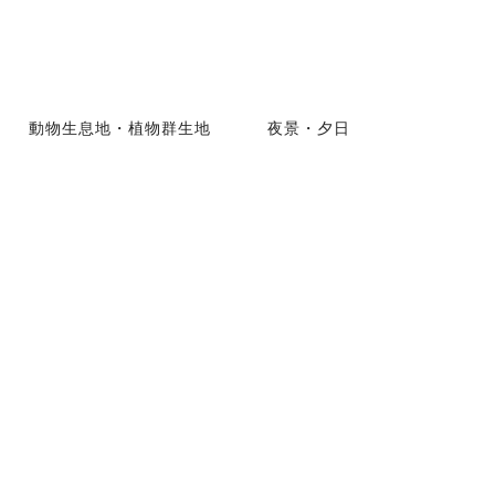
動物生息地・植物群生地
夜景・夕日