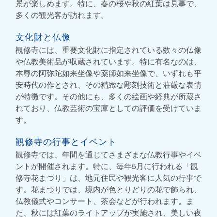
景が楽しめます。特に、春の桜や秋の紅葉は見事で、
多くの観光客が訪れます。
文化財と仏像
観修寺には、重要文化財に指定されている数々の仏像
や仏教美術品が収蔵されています。特に有名なのは、
本尊の阿弥陀如来坐像や薬師如来坐像で、いずれも平
安時代の作とされ、その精緻な彫刻技術と荘厳な表情
が特徴です。その他にも、多くの絵画や経典が所蔵さ
れており、仏教芸術の宝庫としての評価を受けていま
す。
観修寺の行事とイベント
観修寺では、年間を通じてさまざまな仏教行事やイベ
ントが開催されます。特に、毎年5月に行われる「観
修寺花まつり」は、地元住民や観光客に人気の行事で
す。花まつりでは、境内が色とりどりの花で飾られ、
仏教儀式やコンサート、茶会などが行われます。ま
た、秋には紅葉のライトアップが実施され、美しい夜