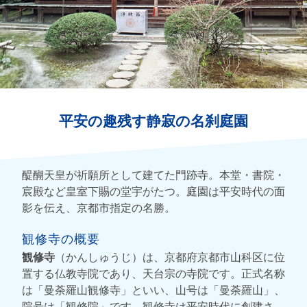
平安の趣残す静寂の名刹庭園
醍醐天皇が祈願所として建てた門跡寺。本堂・書院・
宸殿など皇室下賜の堂宇がたつ。庭園は平安時代の面
影を伝え、京都市指定の名勝。
観修寺の概要
観修寺
（かんしゅうじ）は、京都府京都市山科区に位
置する仏教寺院であり、天台宗の寺院です。正式名称
は「曼荼羅山観修寺」といい、山号は「曼荼羅山」、
院号は「観修院」です。観修寺は平安時代に創建さ