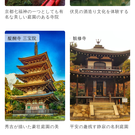
京都七福神の一つとしても有
伏見の酒造り文化を体験する
名な美しい庭園のある寺院
醍醐寺 三宝院
観修寺
秀吉が描いた豪壮庭園の美
平安の趣残す静寂の名刹庭園