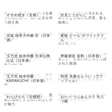
香ばしい醤油ダレの焦げる香
古くから京都で栽培される、
すずめ焼き（京都）
伏見とうがらし
りの先に待つ、長い歴史を持
爽やかな甘味の旬野菜。葉も
つ焼き鳥
佃煮に
上品な吟醸香と、キレがある
京都大学×早稲田大学×黄桜の
京姫 純米大吟醸 匠（日本
黄桜 ビール ホワイトナイ
飲み易さ
共同研究で古代エジプトの知
酒）
ル
恵が甦った
先祖が愛した日本酒の製法
「はんなり」とした味わいが
玉乃光 純米吟醸 伝承山廃
齊藤酒造 英勲（日本酒）
で、時間をかけてじっくりと
優しい、京都の米と水から醸
仕込（日本酒）
造り上げる
された銘酒
純米吟醸にこだわった、爽快
お子様もきっと喜ぶ、京都と
玉乃光 純米吟醸
和晃 兆雅せんべい（ヴァ
なキレと冴え渡る辛口の存在
欧風菓が出合った焼き菓子
KARAKUCHI（日本酒）
ッフェル）
感
弾力のある独特な食感に、黒
変わらぬおいしさは厳選され
わらびもち（京都府）
おたべ つぶあん入り 生八
糖の風味ときな粉の香ばしさ
た素材が作り出す
つ橋
が魅力