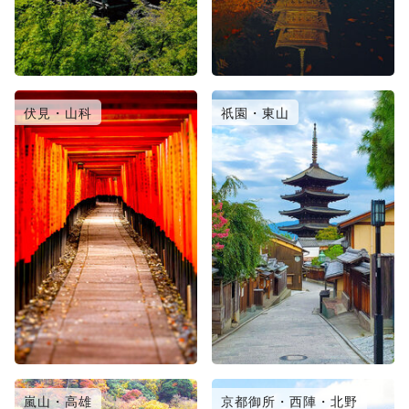
伏見・山科
祇園・東山
嵐山・高雄
京都御所・西陣・北野