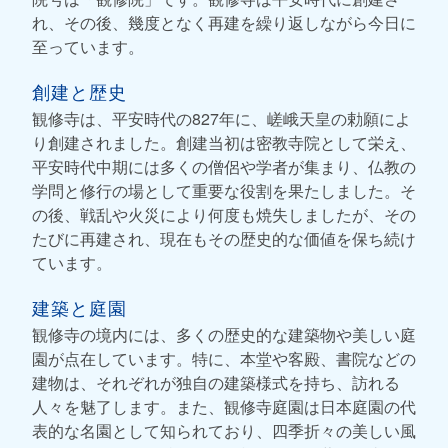
れ、その後、幾度となく再建を繰り返しながら今日に
至っています。
創建と歴史
観修寺は、平安時代の827年に、嵯峨天皇の勅願によ
り創建されました。創建当初は密教寺院として栄え、
平安時代中期には多くの僧侶や学者が集まり、仏教の
学問と修行の場として重要な役割を果たしました。そ
の後、戦乱や火災により何度も焼失しましたが、その
たびに再建され、現在もその歴史的な価値を保ち続け
ています。
建築と庭園
観修寺の境内には、多くの歴史的な建築物や美しい庭
園が点在しています。特に、本堂や客殿、書院などの
建物は、それぞれが独自の建築様式を持ち、訪れる
人々を魅了します。また、観修寺庭園は日本庭園の代
表的な名園として知られており、四季折々の美しい風