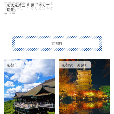
吉野の本葛粉と北海道のくま
京伏見菓匠 和晃「本くず
笹を使った、つるりと涼やか
笹餅」
な甘味
京都府
京都市
京都駅・河原町