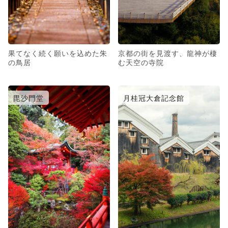
果てなく続く願いを込めた朱
京都の街を見渡す、龍神が棲
の鳥居
む天空の寺院
毘沙門堂
月桂冠大倉記念館