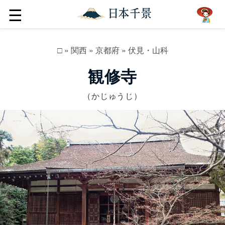
☰
□
»
関西
»
京都府
»
伏見・山科
観修寺
（かじゅうじ）