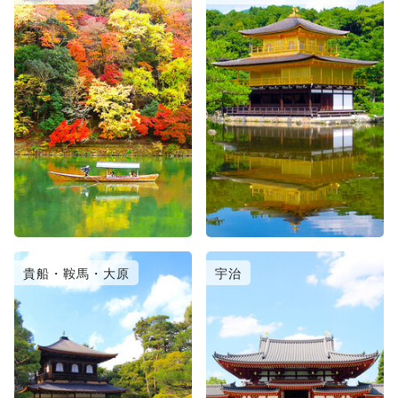
貴船・鞍馬・大原
宇治