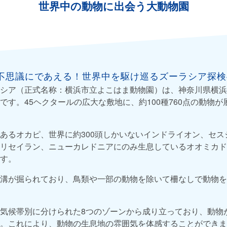
世界中の動物に出会う大動物園
不思議にであえる！世界中を駆け巡るズーラシア探検
シア（正式名称：横浜市立よこはま動物園）は、神奈川県横浜
です。45ヘクタールの広大な敷地に、約100種760点の動物
あるオカピ、世界に約300頭しかいないインドライオン、セス
リセイラン、ニューカレドニアにのみ生息しているオオミカド
す。
溝が掘られており、鳥類や一部の動物を除いて柵なしで動物を
気候帯別に分けられた8つのゾーンから成り立っており、動物
。これにより、動物の生息地の雰囲気を体感することができま