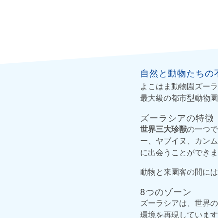
自然と動物たちの
よこはま動物園ズーラ
最大級の都市型動物園
ズーラシアの特徴
世界三大珍獣
の一つで
ー、ヤブイヌ、カンム
に出会うことができま
動物と来園客の間には
8つのゾーン
ズーラシアは、世界の
環境を再現しています