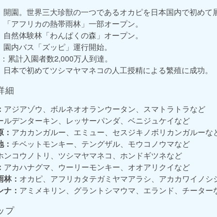
4日：開園。世界三大珍獣の一つであるオカピを日本国内で初めて
6日：「アフリカの熱帯雨林」一部オープン。
2日：自然体験林「わんぱくの森」オープン。
4日：園内バス「ズッピ」運行開始。
0日：累計入園者数2,000万人到達。
8日：日本で初めてツシマヤマネコの人工授精による繁殖に成功。
詳細
：
アジアゾウ、ボルネオオランウータン、スマトラトラなど
ールデンターキン、レッサーパンダ、ベニジュケイなど
原：
アカカンガルー、エミュー、セスジキノボリカンガルーな
地：
チベットモンキー、テングザル、モウコノウマなど
ホンコウノトリ、ツシマヤマネコ、ホンドギツネなど
：
アカハナグマ、ウーリーモンキー、オオアリクイなど
雨林：
オカピ、アフリカタテガミヤマアラシ、アカカワイノシ
ンナ：
アミメキリン、グラントシマウマ、エランド、チーター
ップ