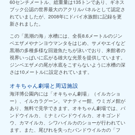
60センチメートル、総重量は135トンであり、ギネス
ブック公認の世界最大のアクリルパネルとして認定さ
れていましたが、2008年にドバイ水族館に記録を更
新されました。
この「黒潮の海」水槽には、全長8.6メートルのジン
ベエザメやナンヨウマンタをはじめ、サメやエイなど
黒潮の多種多様な回遊魚たちが泳いでおり、来館者の
視界いっぱいに広がる雄大な光景を提供しています。
ジンベエザメの尾が水底をこすらないように水槽の深
さは10メートルに設定されています。
オキちゃん劇場と周辺施設
海洋博公園内には「オキちゃん劇場」（イルカショ
ー）、イルカラグーン、マナティー館、ウミガメ館が
あり、無料で見学できます。オキちゃん劇場では、バ
ンドウイルカ、ミナミバンドウイルカ、オキゴンド
ウ、カマイルカ、シワハイルカのショーが行われてい
ます。また、尾びれを失ったバンドウイルカの「フ