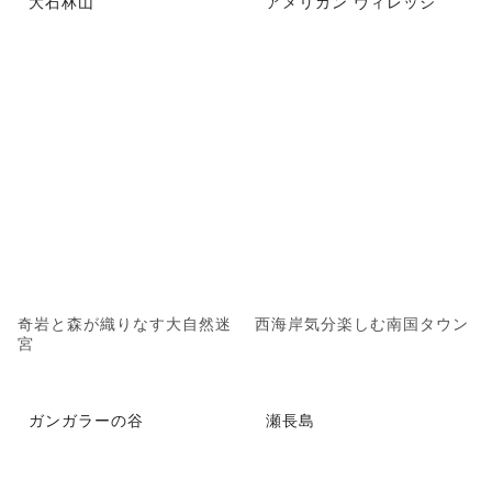
大石林山
アメリカン ヴィレッジ
奇岩と森が織りなす大自然迷
西海岸気分楽しむ南国タウン
宮
ガンガラーの谷
瀬長島