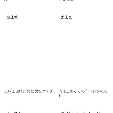
勝連城
波上宮
琉球王国時代の壮麗なグスク
琉球王朝からの守り神を祀る
社