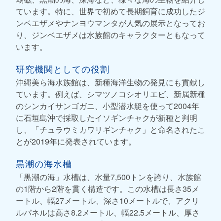
ています。特に、世界で初めて長期飼育に成功したジ
ンベエザメやナンヨウマンタが人気の展示となってお
り、ジンベエザメは水族館のキャラクターともなって
います。
研究機関としての役割
沖縄美ら海水族館は、新種海洋生物の発見にも貢献し
ています。例えば、シマツノコシオリエビ、新属新種
のシンカイサンゴガニ、小型潜水艇を使って2004年
に石垣島沖で採取したイソギンチャクが新種と判明
し、「チュラウミカワリギンチャク」と命名されたこ
とが2019年に発表されています。
黒潮の海水槽
「黒潮の海」水槽は、水量7,500トンを誇り、水族館
の1階から2階を貫く構造です。この水槽は長さ35メ
ートル、幅27メートル、深さ10メートルで、アクリ
ルパネルは高さ8.2メートル、幅22.5メートル、厚さ