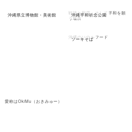
戦跡と慰霊、そして平和を願
沖縄県立博物館・美術館
沖縄平和祈念公園
う場所
沖縄のソウルフード
ソーキそば
愛称はOkiMu（おきみゅー）