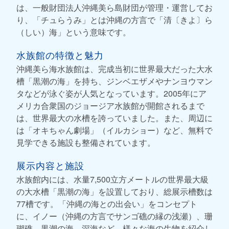
は、一般財団法人沖縄美ら島財団が管理・運営してお
り、「チュらうみ」とは沖縄の方言で「清〔きよ〕ら
（しい）海」という意味です。
水族館の特徴と魅力
沖縄美ら海水族館は、完成当初に世界最大だった大水
槽「黒潮の海」を持ち、ジンベエザメやナンヨウマン
タなどが泳ぐ姿が人気となっています。2005年にア
メリカ合衆国のジョージア水族館が開館されるまで
は、世界最大の水槽を誇っていました。また、周辺に
は「オキちゃん劇場」（イルカショー）など、無料で
見学できる施設も整備されています。
展示内容と施設
水族館内には、水量7,500立方メートルの世界最大級
の大水槽「黒潮の海」を設置しており、総展示槽数は
77槽です。「沖縄の海との出会い」をコンセプト
に、イノー（沖縄の方言でサンゴ礁の縁の浅瀬）、珊
瑚礁、黒潮の海、深海など、様々な海の生物を紹介し