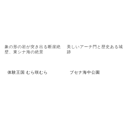
象の形の岩が突き出る断崖絶
美しいアーチ門と歴史ある城
壁、東シナ海の絶景
跡
体験王国 むら咲むら
ブセナ海中公園