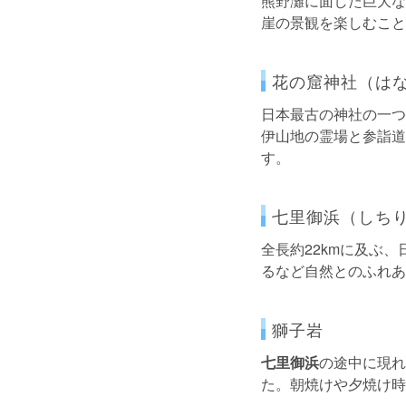
熊野灘に面した巨大な
崖の景観を楽しむこと
花の窟神社（は
日本最古の神社の一つ
伊山地の霊場と参詣道
す。
七里御浜（しち
全長約22kmに及ぶ、
るなど自然とのふれあ
獅子岩
七里御浜
の途中に現れ
た。朝焼けや夕焼け時