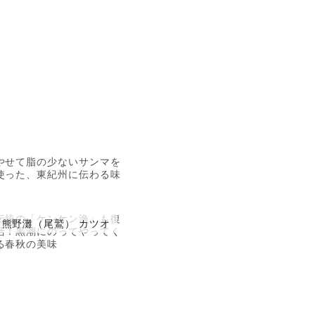
やせて脂の少ないサンマを
使った、東紀州に伝わる味
伝統の「ケンケン漁」も復
熊野灘（尾鷲） カツオ
活！黒潮にのってやってく
る春秋の美味