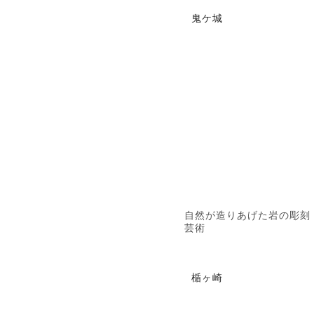
鬼ケ城
自然が造りあげた岩の彫刻
芸術
楯ヶ崎