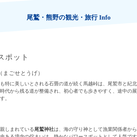
尾鷲・熊野の観光・旅行 Info
スポット
（まごせとうげ）
も特に美しいとされる石畳の道が続く馬越峠は、尾鷲市と紀北
時代から残る道が整備され、初心者でも歩きやすく、途中の展
す。
親しまれている
尾鷲神社
は、海の守り神として漁業関係者から
史ある境内の佇まいは、静かなパワースポットとして人気です