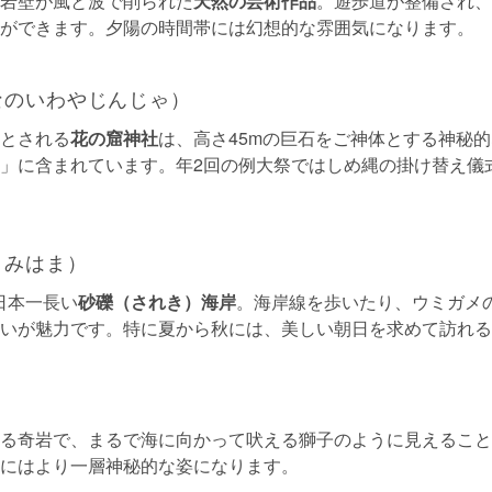
岩壁が風と波で削られた
天然の芸術作品
。遊歩道が整備され、
ができます。夕陽の時間帯には幻想的な雰囲気になります。
なのいわやじんじゃ）
とされる
花の窟神社
は、高さ45mの巨石をご神体とする神秘
」に含まれています。年2回の例大祭ではしめ縄の掛け替え儀
りみはま）
日本一長い
砂礫（されき）海岸
。海岸線を歩いたり、ウミガメ
いが魅力です。特に夏から秋には、美しい朝日を求めて訪れる
る奇岩で、まるで海に向かって吠える獅子のように見えること
にはより一層神秘的な姿になります。