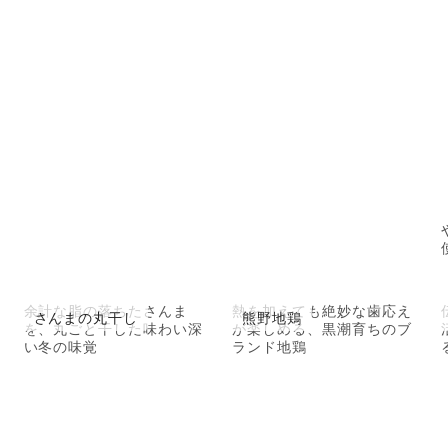
余計な脂の落ちたさんま
熱を加えても絶妙な歯応え
さんまの丸干し
熊野地鶏
を、丸ごと干した味わい深
が楽しめる、黒潮育ちのブ
い冬の味覚
ランド地鶏