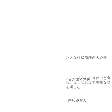
巨大な柱状節理の大絶壁
あっさりとした味わいと食
まんぼう料理
感。様々な料理で珍味な味
を楽しむ
南紀みかん