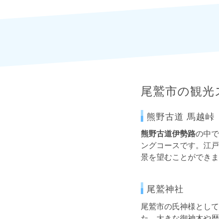
尾鷲市の観光
熊野古道 馬越峠
熊野古道伊勢路
の中で
ングコースです。江戸
景を望むことができま
尾鷲神社
尾鷲市の氏神様として
た。大きな御神木や歴