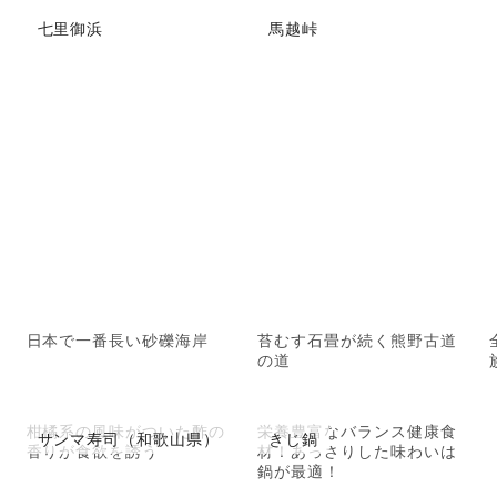
七里御浜
馬越峠
日本で一番長い砂礫海岸
苔むす石畳が続く熊野古道
の道
柑橘系の風味がついた酢の
栄養豊富なバランス健康食
サンマ寿司（和歌山県）
きじ鍋
香りが食欲を誘う
材！あっさりした味わいは
鍋が最適！