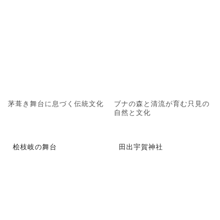
茅葺き舞台に息づく伝統文化
ブナの森と清流が育む只見の
自然と文化
桧枝岐の舞台
田出宇賀神社