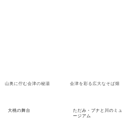
山奥に佇む会津の秘湯
会津を彩る広大なそば畑
大桃の舞台
ただみ・ブナと川のミュ
ージアム