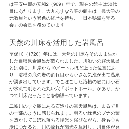
は平安中期の安和2（969）年で、現在の館主は50代
目にあたります。大丸あすなろ荘の館主は一橋大学の
元教員という異色の経歴を持ち、「日本秘湯を守る
会」の会長を務めています。
天然の川床を活用した岩風呂
享保13（1728）年には、天然の川床をそのまま生か
した自噴泉岩風呂が造られました。川沿いの露天風呂
とは別に、川岸から10メートルほど上った位置にあ
り、浴槽の底の岩の割れ目から小さな気泡が出て温泉
が湧き出しています。でこぼこした浴槽の底には小石
が水流で削られた丸い穴「ポットホール」があり、か
つて川床だったことを物語っています。
二岐川のすぐ脇にある石造りの露天風呂は、まるで川
の一部のように感じられます。明るい緑色のブナの葉
を透かしてこぼれ落ちる陽光を浴びながら、身も心も
湯につかると、川の流れが陽光を反射し、川自体が発