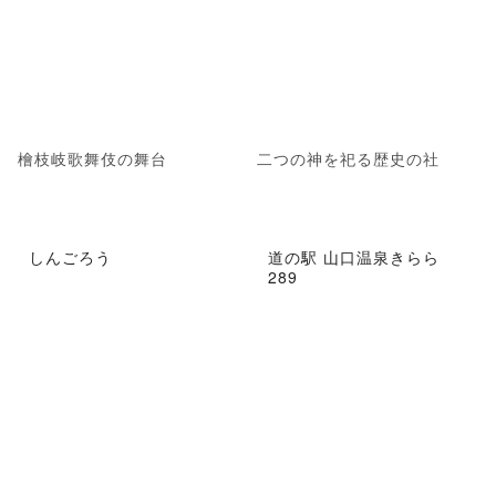
檜枝岐歌舞伎の舞台
二つの神を祀る歴史の社
しんごろう
道の駅 山口温泉きらら
289