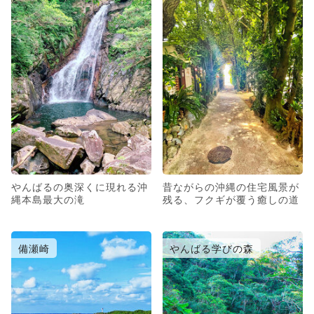
やんばるの奥深くに現れる沖
昔ながらの沖縄の住宅風景が
縄本島最大の滝
残る、フクギが覆う癒しの道
備瀬崎
やんばる学びの森