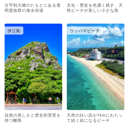
古宇利大橋のたもとにある透
文化・歴史を色濃く残す、天
明度抜群の海水浴場
然ビーチが美しい小さな島
伊江島
ウッパマビーチ
自然の美しさと歴史的背景を
天然の白い浜が1kmにわたっ
持つ離島
て続く絵になるビーチ