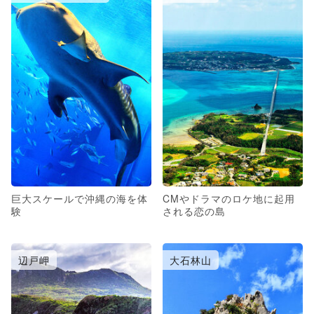
巨大スケールで沖縄の海を体
CMやドラマのロケ地に起用
験
される恋の島
辺戸岬
大石林山