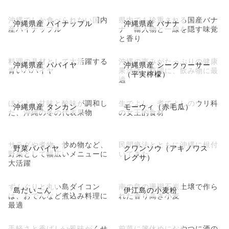
沖縄でしか食べられない国内
県内でも珍重される国産バナ
沖縄県産 パイナップル
沖縄県産 バナナ
産パイナップル
ナ 輸入物と一線を隠す味覚
と香り
料理の具材として大活躍する
沖縄の恵みがたっぷりの健康
沖縄県産 パパイヤ
沖縄県産 シークヮーサー
青いパパイヤ
果汁は、料理に、飲み物に最
（平実檸檬）
適
ほどよい甘味と酸味が調和し
生でよし、煮てよしのウリ科
沖縄県産 タンカン
モーウィ（赤毛瓜）
た、沖縄の冬の代表果物
の女王的食材
サラダや煮物、炒め物など、
民間療法とともに沖縄に根付
野菜パパイヤ
クワンソウ（アキノワス
野菜として幅広いメニューに
いてきた
レグサ）
大活躍
ずんぐりと丸い島ダイコン
南の島の珊瑚石炭土壌で作ら
島だいこん
伊江島の小麦粉
は、おでんなど煮込み料理に
れた香り高き小麦
最適
手軽さと香ばしい風味がくせ
前菜に箸休めにおやつに酒の