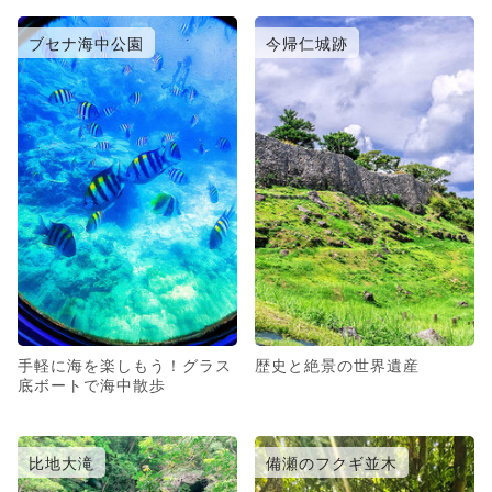
ブセナ海中公園
今帰仁城跡
手軽に海を楽しもう！グラス
歴史と絶景の世界遺産
底ボートで海中散歩
比地大滝
備瀬のフクギ並木