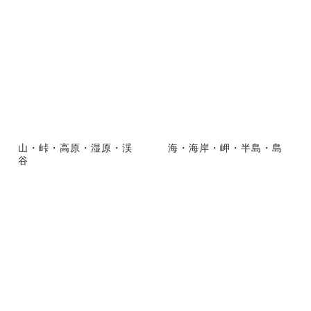
山・峠・高原・湿原・渓
海・海岸・岬・半島・島
谷