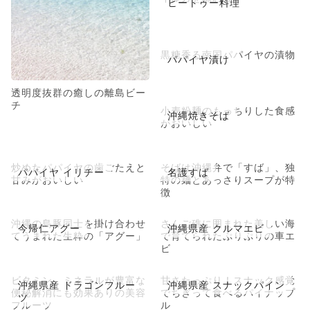
ヒートゥー料理
黒糖香る南国パパイヤの漬物
パパイヤ漬け
透明度抜群の癒しの離島ビー
チ
小麦粉麺のもっちりした食感
沖縄焼きそば
がおいしい
炒めたパパイヤの歯ごたえと
そばは沖縄弁で「すば」、独
パパイヤ イリチー
名護すば
甘みがおいしい
特の麺とあっさりスープが特
徴
沖縄の島豚同士を掛け合わせ
さんご礁に囲まれた美しい海
今帰仁アグー
沖縄県産 クルマエビ
てうまれた生粋の「アグー」
で育てられたぷりぷりの車エ
ビ
ビタミン、ミネラルが豊富な
甘さたっぷり！スナック感覚
沖縄県産 ドラゴンフルー
沖縄県産 スナックパイン
便秘解消にも効果ありの美容
でちぎって食べるパイナップ
ツ
フルーツ
ル