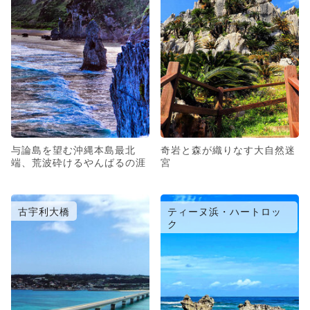
与論島を望む沖縄本島最北
奇岩と森が織りなす大自然迷
端、荒波砕けるやんばるの涯
宮
古宇利大橋
ティーヌ浜・ハートロッ
ク