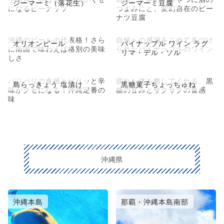
ジーマーミ（落花生）
ジーマーミ豆腐
になるピーナッツ
つまみにと、変幻自在のピー
ナツ豆腐
沖縄のビールの代表格！さら
自然への感謝をこめて名づけ
オリオンビール
パイナップル ワイン ラグ
に南国で味わえば格別の美味
られたパイナップルのワイン
リマ・デル・ソル
しさ
パリパリの食感とピリッと辛
疲れた体を癒してくれる、黒
島らっきょう 塩漬け
黒糖菓子ちょっちゅね
味がクセになる！沖縄定番の
糖の甘みとサクサクの食感
味
沖縄県
沖縄本島
那覇・沖縄本島南部