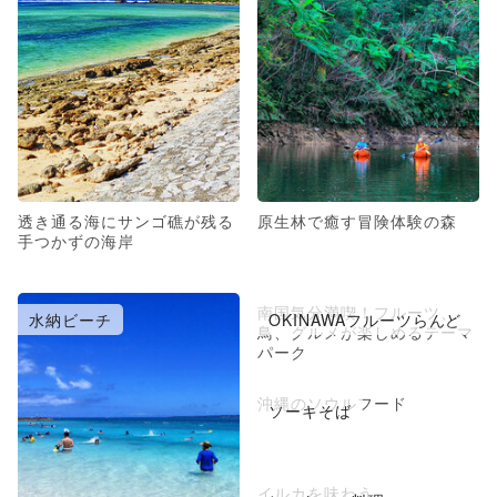
透き通る海にサンゴ礁が残る
原生林で癒す冒険体験の森
手つかずの海岸
南国気分満喫！フルーツ、
水納ビーチ
OKINAWAフルーツらんど
鳥、グルメが楽しめるテーマ
パーク
沖縄のソウルフード
ソーキそば
イルカを味わう