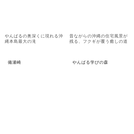
やんばるの奥深くに現れる沖
昔ながらの沖縄の住宅風景が
縄本島最大の滝
残る、フクギが覆う癒しの道
備瀬崎
やんばる学びの森