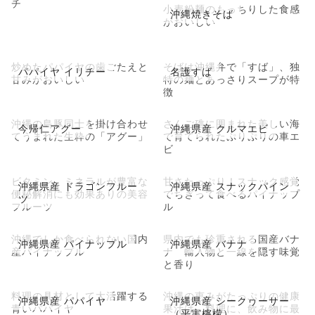
チ
小麦粉麺のもっちりした食感
沖縄焼きそば
がおいしい
炒めたパパイヤの歯ごたえと
そばは沖縄弁で「すば」、独
パパイヤ イリチー
名護すば
甘みがおいしい
特の麺とあっさりスープが特
徴
沖縄の島豚同士を掛け合わせ
さんご礁に囲まれた美しい海
今帰仁アグー
沖縄県産 クルマエビ
てうまれた生粋の「アグー」
で育てられたぷりぷりの車エ
ビ
ビタミン、ミネラルが豊富な
甘さたっぷり！スナック感覚
沖縄県産 ドラゴンフルー
沖縄県産 スナックパイン
便秘解消にも効果ありの美容
でちぎって食べるパイナップ
ツ
フルーツ
ル
沖縄でしか食べられない国内
県内でも珍重される国産バナ
沖縄県産 パイナップル
沖縄県産 バナナ
産パイナップル
ナ 輸入物と一線を隠す味覚
と香り
料理の具材として大活躍する
沖縄の恵みがたっぷりの健康
沖縄県産 パパイヤ
沖縄県産 シークヮーサー
青いパパイヤ
果汁は、料理に、飲み物に最
（平実檸檬）