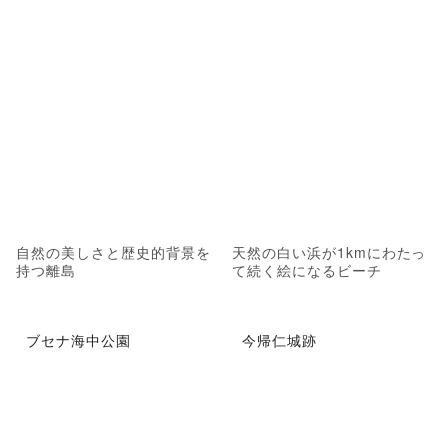
自然の美しさと歴史的背景を
天然の白い浜が1kmにわたっ
持つ離島
て続く絵になるビーチ
ブセナ海中公園
今帰仁城跡