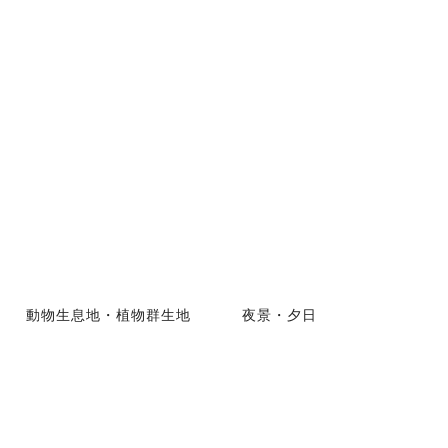
動物生息地・植物群生地
夜景・夕日