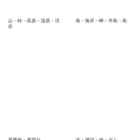
山・峠・高原・湿原・渓
海・海岸・岬・半島・島
谷
景勝地・展望台
滝・湖沼・池・ダム