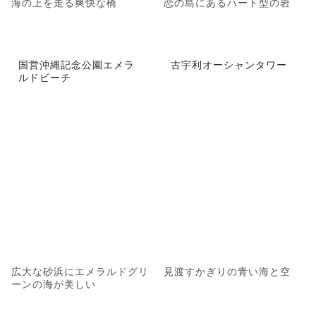
海の上を走る爽快な橋
恋の島にあるハート型の岩
国営沖縄記念公園エメラ
古宇利オーシャンタワー
ルドビーチ
広大な砂浜にエメラルドグリ
見渡すかぎりの青い海と空
ーンの海が美しい