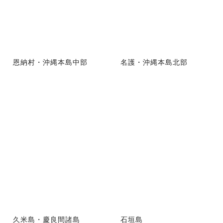
恩納村・沖縄本島中部
名護・沖縄本島北部
久米島・慶良間諸島
石垣島