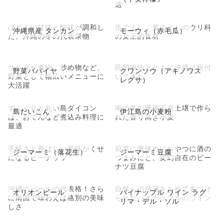
適
ほどよい甘味と酸味が調和し
生でよし、煮てよしのウリ科
沖縄県産 タンカン
モーウィ（赤毛瓜）
た、沖縄の冬の代表果物
の女王的食材
サラダや煮物、炒め物など、
民間療法とともに沖縄に根付
野菜パパイヤ
クワンソウ（アキノワス
野菜として幅広いメニューに
いてきた
レグサ）
大活躍
ずんぐりと丸い島ダイコン
南の島の珊瑚石炭土壌で作ら
島だいこん
伊江島の小麦粉
は、おでんなど煮込み料理に
れた香り高き小麦
最適
手軽さと香ばしい風味がくせ
前菜に箸休めにおやつに酒の
ジーマーミ（落花生）
ジーマーミ豆腐
になるピーナッツ
つまみにと、変幻自在のピー
ナツ豆腐
沖縄のビールの代表格！さら
自然への感謝をこめて名づけ
オリオンビール
パイナップル ワイン ラグ
に南国で味わえば格別の美味
られたパイナップルのワイン
リマ・デル・ソル
しさ