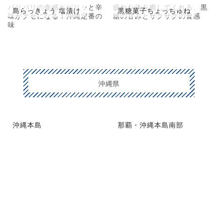
パリパリの食感とピリッと辛
疲れた体を癒してくれる、黒
島らっきょう 塩漬け
黒糖菓子ちょっちゅね
味がクセになる！沖縄定番の
糖の甘みとサクサクの食感
味
沖縄県
沖縄本島
那覇・沖縄本島南部