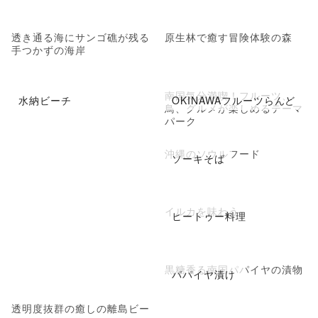
透き通る海にサンゴ礁が残る
原生林で癒す冒険体験の森
手つかずの海岸
南国気分満喫！フルーツ、
水納ビーチ
OKINAWAフルーツらんど
鳥、グルメが楽しめるテーマ
パーク
沖縄のソウルフード
ソーキそば
イルカを味わう
ヒートゥー料理
黒糖香る南国パパイヤの漬物
パパイヤ漬け
透明度抜群の癒しの離島ビー