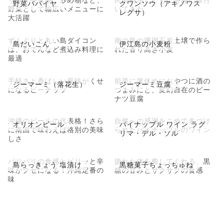
野菜パパイヤ
クワンソウ（アキノワス
野菜として幅広いメニューに
いてきた
レグサ）
大活躍
ずんぐりと丸い島ダイコン
南の島の珊瑚石炭土壌で作ら
島だいこん
伊江島の小麦粉
は、おでんなど煮込み料理に
れた香り高き小麦
最適
手軽さと香ばしい風味がくせ
前菜に箸休めにおやつに酒の
ジーマーミ（落花生）
ジーマーミ豆腐
になるピーナッツ
つまみにと、変幻自在のピー
ナツ豆腐
沖縄のビールの代表格！さら
自然への感謝をこめて名づけ
オリオンビール
パイナップル ワイン ラグ
に南国で味わえば格別の美味
られたパイナップルのワイン
リマ・デル・ソル
しさ
パリパリの食感とピリッと辛
疲れた体を癒してくれる、黒
島らっきょう 塩漬け
黒糖菓子ちょっちゅね
味がクセになる！沖縄定番の
糖の甘みとサクサクの食感
味