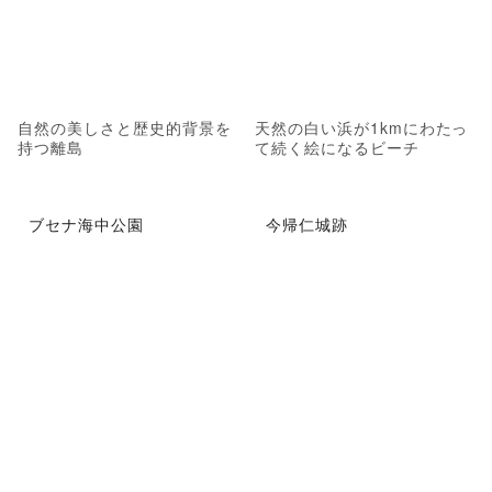
自然の美しさと歴史的背景を
天然の白い浜が1kmにわたっ
持つ離島
て続く絵になるビーチ
ブセナ海中公園
今帰仁城跡