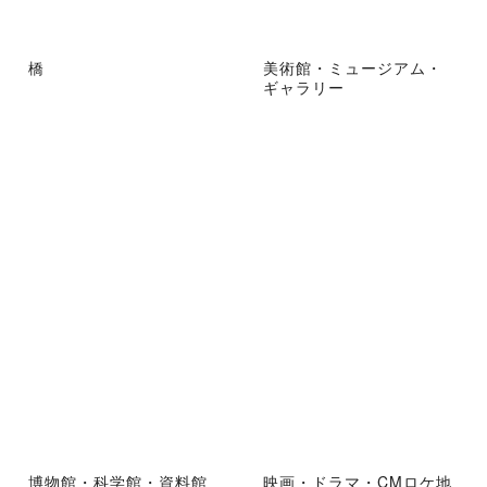
橋
美術館・ミュージアム・
ギャラリー
博物館・科学館・資料館
映画・ドラマ・CMロケ地