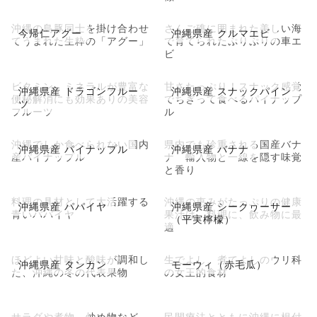
沖縄の島豚同士を掛け合わせ
さんご礁に囲まれた美しい海
今帰仁アグー
沖縄県産 クルマエビ
てうまれた生粋の「アグー」
で育てられたぷりぷりの車エ
ビ
ビタミン、ミネラルが豊富な
甘さたっぷり！スナック感覚
沖縄県産 ドラゴンフルー
沖縄県産 スナックパイン
便秘解消にも効果ありの美容
でちぎって食べるパイナップ
ツ
フルーツ
ル
沖縄でしか食べられない国内
県内でも珍重される国産バナ
沖縄県産 パイナップル
沖縄県産 バナナ
産パイナップル
ナ 輸入物と一線を隠す味覚
と香り
料理の具材として大活躍する
沖縄の恵みがたっぷりの健康
沖縄県産 パパイヤ
沖縄県産 シークヮーサー
青いパパイヤ
果汁は、料理に、飲み物に最
（平実檸檬）
適
ほどよい甘味と酸味が調和し
生でよし、煮てよしのウリ科
沖縄県産 タンカン
モーウィ（赤毛瓜）
た、沖縄の冬の代表果物
の女王的食材
サラダや煮物、炒め物など、
民間療法とともに沖縄に根付