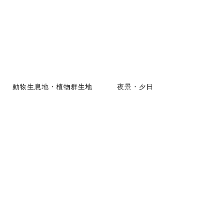
動物生息地・植物群生地
夜景・夕日