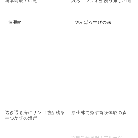
縄本島最大の滝
残る、フクギが覆う癒しの道
備瀬崎
やんばる学びの森
透き通る海にサンゴ礁が残る
原生林で癒す冒険体験の森
手つかずの海岸
南国気分満喫！フルーツ、