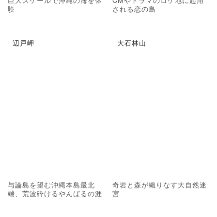
験
される恋の島
辺戸岬
大石林山
与論島を望む沖縄本島最北
奇岩と森が織りなす大自然迷
端、荒波砕けるやんばるの涯
宮