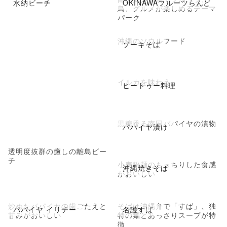
水納ビーチ
OKINAWAフルーツらんど
鳥、グルメが楽しめるテーマ
パーク
沖縄のソウルフード
ソーキそば
イルカを味わう
ヒートゥー料理
黒糖香る南国パパイヤの漬物
パパイヤ漬け
透明度抜群の癒しの離島ビー
チ
小麦粉麺のもっちりした食感
沖縄焼きそば
がおいしい
炒めたパパイヤの歯ごたえと
そばは沖縄弁で「すば」、独
パパイヤ イリチー
名護すば
甘みがおいしい
特の麺とあっさりスープが特
徴