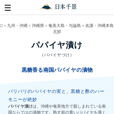
☰
□
»
九州・沖縄
»
沖縄県
»
奄美大島・与論島
»
名護・沖縄本島
北部
パパイヤ漬け
（パパイヤづけ）
黒糖香る南国パパイヤの漬物
パリパリのパパイヤの実と、黒糖と酢のハー
モニーが絶妙
パパイヤ漬け
は、沖縄や奄美地方で親しまれている南
国ならではの漬物です。熟す前の青いパパイヤを薄く