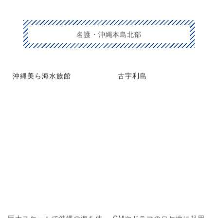
名護・沖縄本島北部
沖縄美ら海水族館
古宇利島
巨大スケールで沖縄の海を体
CMやドラマのロケ地に起用