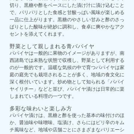
切り、黒糖や酢をベースにした漬け汁に漬け込むこと
で、パリパリとした食感と甘酸っぱい風味が楽しめる
一品に仕上がります。黒糖のやさしい甘みと酢のさっ
ぱりとした酸味が絶妙に調和し、食卓に爽やかなアク
セントを添えてくれます。
野菜として親しまれる青パパイヤ
パパイヤは一般的に果物のイメージがありますが、南
西諸島では未熟な状態で収穫し、野菜として利用する
のが一般的です。温暖な気候の中で育つパパイヤは家
庭の庭先でも栽培されることが多く、地域の食文化に
深く根付いています。炒め物として知られる「パパイ
ヤイリチー」などと並び、パパイヤ漬けは日常的に楽
しまれている料理の一つです。
多彩な味わいと楽しみ方
パパイヤ漬けは、黒糖と酢を使った基本の味付けのほ
か、醤油味や味噌味、塩漬け、さらにはピリ辛のキム
チ風味など、地域や店舗ごとにさまざまなバリエーシ