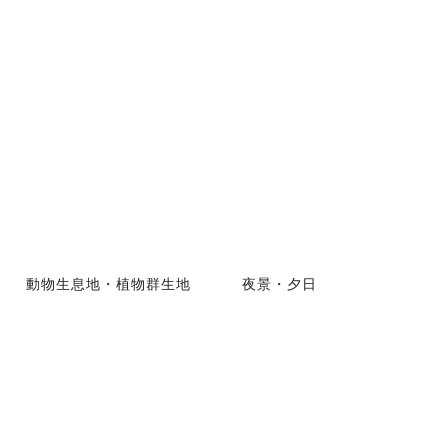
動物生息地・植物群生地
夜景・夕日