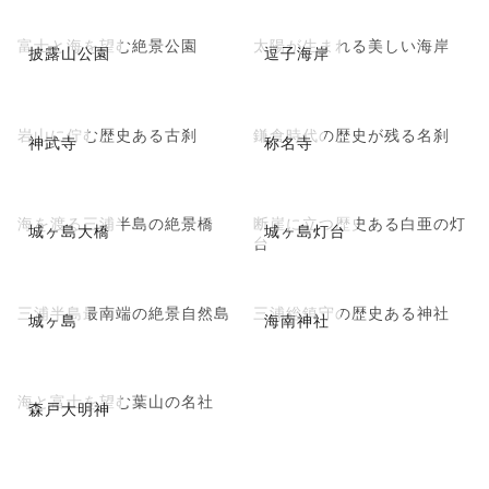
富士と海を望む絶景公園
太陽が生まれる美しい海岸
披露山公園
逗子海岸
岩山に佇む歴史ある古刹
鎌倉時代の歴史が残る名刹
神武寺
称名寺
海を渡る三浦半島の絶景橋
断崖に立つ歴史ある白亜の灯
城ヶ島大橋
城ヶ島灯台
台
三浦半島最南端の絶景自然島
三浦総鎮守の歴史ある神社
城ヶ島
海南神社
海と富士を望む葉山の名社
森戸大明神