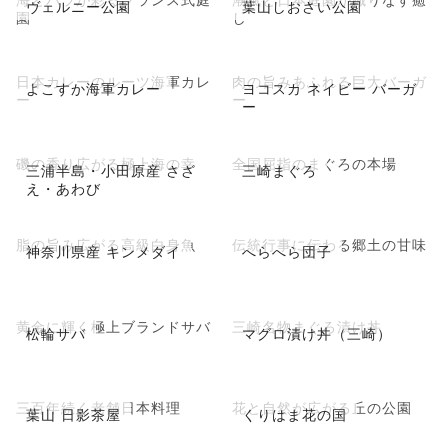
ヴェルニー公園
葉山しおさい公園
園
し
日本カレーのルーツ海軍カレ
肉の旨みあふれる巨大バーガ
よこすか海軍カレー
ヨコスカ ネイビー バーガ
ー
ー
ー
磯の香り広がる極上海の幸
全国屈指のまぐろの本場
三浦半島・小田原産 さざ
三崎まぐろ
え・あわび
脂の旨み広がる高級白身魚
伝統行事に伝わる郷土の甘味
神奈川県産 キンメダイ
へらへら団子
黄金に輝く極上ブランドサバ
三崎名物まぐろ漬け丼
松輪サバ
マグロ漬け丼（三崎）
三百年続く老舗日本料理
花と自然が広がる丘の公園
葉山 日影茶屋
くりはま花の国