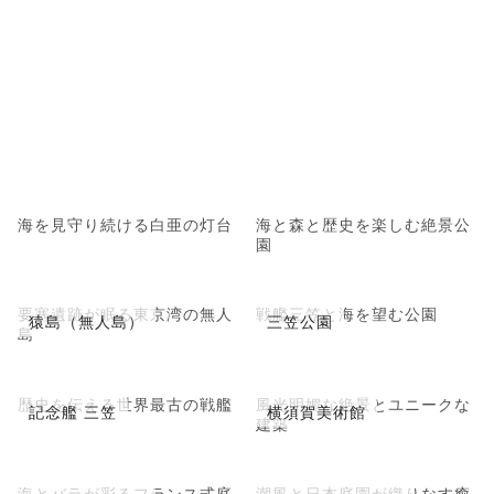
海を見守り続ける白亜の灯台
海と森と歴史を楽しむ絶景公
園
要塞遺跡が眠る東京湾の無人
戦艦三笠と海を望む公園
猿島（無人島）
三笠公園
島
歴史を伝える世界最古の戦艦
風光明媚な絶景とユニークな
記念艦 三笠
横須賀美術館
建築
海とバラが彩るフランス式庭
潮風と日本庭園が織りなす癒