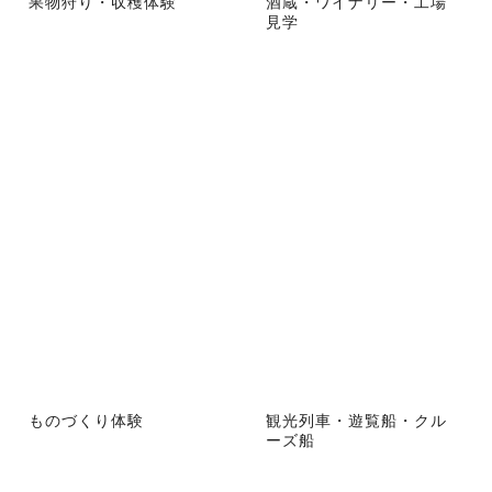
果物狩り・収穫体験
酒蔵・ワイナリー・工場
見学
ものづくり体験
観光列車・遊覧船・クル
ーズ船