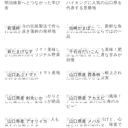
明治維新へとつながった学び
ハイキングに人気の山口県を
舎
代表する景勝地
山口県独自の伝統製法で作ら
三方が海に面した、新鮮な魚
萩蒲鉾
仙崎かまぼこ
れる焼き抜き蒲鉾の発祥地
介の宝庫山口県ならではの一
品
大きさにびっくり？！美味し
生でも煮物にしても美味！肥
萩たまげなす
千石台だいこん
さに納得の県オリジナル野菜
沃な大地が育てた豊な甘みが
自慢
中国地方最大級のトマト産地
江戸時代、殿様にも献上され
山口あぶトマト
山口県産 西条柿
が誇る太陽の恵み
た橙色の艶やかな果実
透明感があって、しっかりと
鮮やかな彩りと抜群の風味！
山口県産 剣先いか
山口県産 アカエビ
した歯ごたえ。姿造りが絶品
アカエビは“萩沖日本海のル
ビー”
独特の“引き味”で、釣り人も
刺身・煮付け・唐揚げと、心
山口県産 アオリイカ
山口県産 メバル
食す人も魅了する
ほどける春の訪れを、味覚で