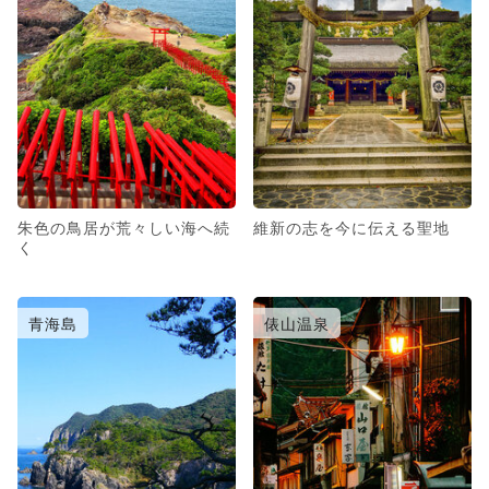
朱色の鳥居が荒々しい海へ続
維新の志を今に伝える聖地
く
青海島
俵山温泉