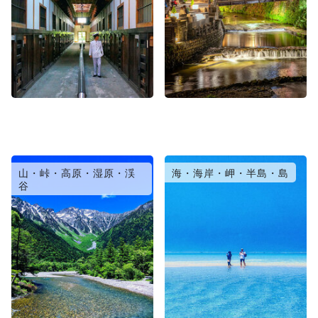
山・峠・高原・湿原・渓
海・海岸・岬・半島・島
谷