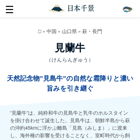
☰
□
»
中国
»
山口県
»
萩・長門
見蘭牛
（けんらんぎゅう）
天然記念物”見島牛”の自然な霜降りと濃い
旨みを引き継ぐ
”見蘭牛”は、純粋和牛の見島牛と乳牛のホルスタイン
を掛け合わせて誕生した。見島牛は、朝鮮半島から萩
の沖約45kmに浮かぶ離島「見島（みしま）」に渡来
し、海外種の影響を受けることなく、室町時代から飼