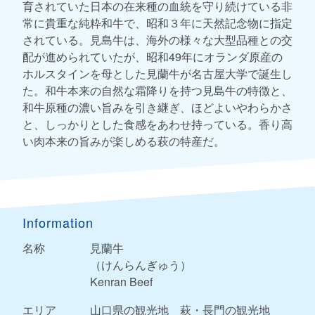
育されていた日本の在来種の血統を守り続けている非
常に貴重な純粋和牛で、昭和３年に天然記念物に指定
されている。見島牛は、海外の様々な大型品種との交
配が進められていたが、昭和49年にオランダ原産の
ホルスタインを母とした見蘭牛が名古屋大学で誕生し
た。和牛本来の自然な霜降りを持つ見島牛の特徴と、
和牛原種の濃い旨みを引き継ぎ、ほどよいやわらかさ
と、しっかりとした食感をあわせ持っている。香り高
い肉本来の旨みが楽しめる萩の特産だ。
Information
名称
見蘭牛
（けんらんぎゅう）
Kenran Beef
エリア
山口県の観光地
萩・長門の観光地