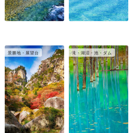
景勝地・展望台
滝・湖沼・池・ダム