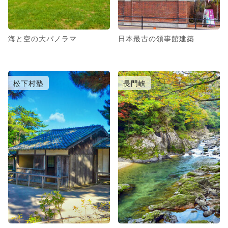
海と空の大パノラマ
日本最古の領事館建築
松下村塾
長門峡