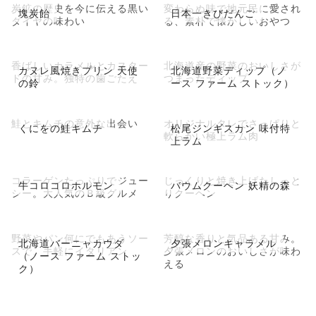
炭鉱の歴史を今に伝える黒い
変わらぬ味で地元民に愛され
塊炭飴
日本一きびだんご
ダイヤの味わい
る、素朴で懐かしいおやつ
香ばしいカラメルとカスター
北海道産の野菜のおいしさが
カヌレ風焼きプリン 天使
北海道野菜ディップ（ノ
ドの甘み。独特の歯ごたえ
つまったディップ
の鈴
ース ファーム ストック）
鮭とキムチの意外な出会い
オリジナルタレでさっぱりと
くにをの鮭キムチ
松尾ジンギスカン 味付特
軟らかい極上ラム肉
上ラム
コラーゲンたっぷりでジュー
じっくりと焼き上げたしっと
牛コロコロホルモン
バウムクーヘン 妖精の森
シー。大人気のＢ級グルメ
りクーヘン
野菜やパン何にでもあうソー
芳醇な香りと気品ある甘み。
北海道バーニャカウダ
夕張メロンキャラメル
スで、手軽にイタリアン
夕張メロンのおいしさが味わ
（ノース ファーム ストッ
える
ク）