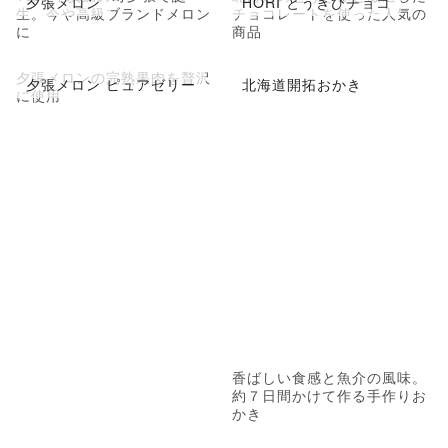
夕張メロン
HORI とうきびチョコ
生。今や高級ブランドメロン
チョコレートを使った人気の
に
商品
夕張メロンの完熟果肉を贅沢
夕張メロン ピュアゼリー
北海道開拓おかき
に使用
香ばしい食感と魚介の風味。
約７日間かけて作る手作りお
かき