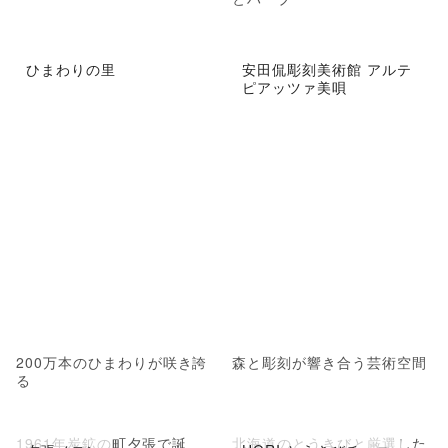
ひまわりの里
安田侃彫刻美術館 アルテ
ピアッツァ美唄
200万本のひまわりが咲き誇
森と彫刻が響き合う芸術空間
る
1961年炭鉱の町夕張で誕
北海道のとうきびと厳選した