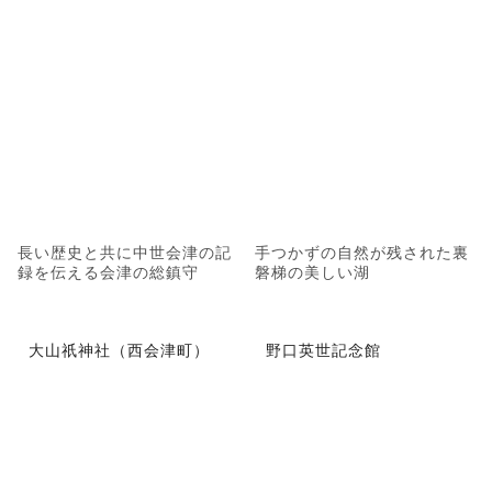
長い歴史と共に中世会津の記
手つかずの自然が残された裏
録を伝える会津の総鎮守
磐梯の美しい湖
大山祇神社（西会津町）
野口英世記念館