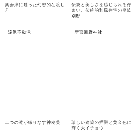
奥会津に甦った幻想的な渡し
伝統と美しさを感じられる佇
舟
まい、伝統的和風住宅の皇族
別邸
達沢不動滝
新宮熊野神社
二つの滝が織りなす神秘美
珍しい建築の拝殿と黄金色に
輝く大イチョウ