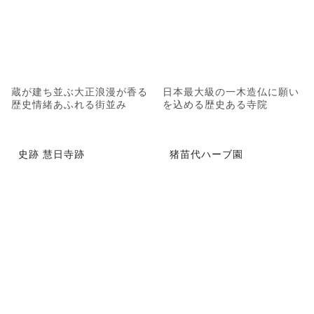
蔵が建ち並ぶ大正浪漫が香る
日本最大級の一木造仏に願い
歴史情緒あふれる街並み
を込める歴史ある寺院
史跡 慧日寺跡
猪苗代ハーブ園