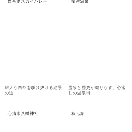
西吾妻スカイバレー
柳津温泉
雄大な自然を駆け抜ける絶景
霊泉と歴史が織りなす、心癒
の道
しの温泉街
心清水八幡神社
秋元湖