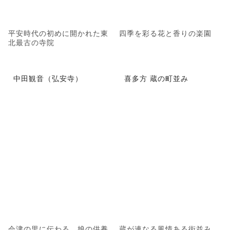
平安時代の初めに開かれた東
四季を彩る花と香りの楽園
北最古の寺院
中田観音（弘安寺）
喜多方 蔵の町並み
会津の里に伝わる、娘の供養
蔵が連なる風情ある街並み