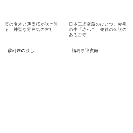
藤の名木と薄墨桜が咲き誇
日本三虚空蔵のひとつ、赤毛
る、神聖な雰囲気の古社
の牛「赤べこ」発祥の伝説の
ある古寺
霧幻峡の渡し
福島県迎賓館