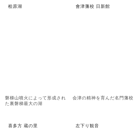
桧原湖
會津藩校 日新館
磐梯山噴火によって形成され
会津の精神を育んだ名門藩校
た裏磐梯最大の湖
喜多方 蔵の里
左下り観音