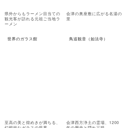
県外からもラーメン目当ての
会津の奥座敷に広がる名湯の
観光客が訪れる元祖ご当地ラ
里
ーメン
世界のガラス館
鳥追観音（如法寺）
至高の美と煌めきが満ちる、
会津西方浄土の霊場、1200
幻想的なガラスの世界
年の歴史と隠れ三猿