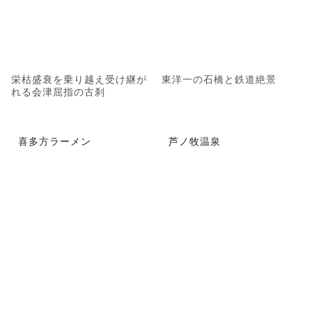
栄枯盛衰を乗り越え受け継が
東洋一の石橋と鉄道絶景
れる会津屈指の古刹
喜多方ラーメン
芦ノ牧温泉