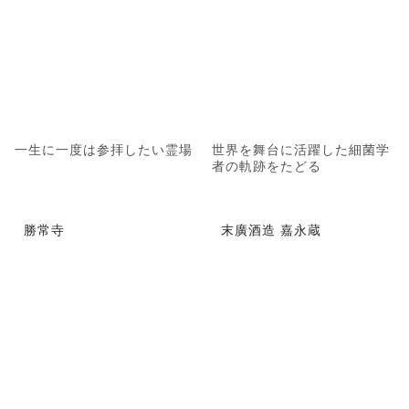
一生に一度は参拝したい霊場
世界を舞台に活躍した細菌学
者の軌跡をたどる
勝常寺
末廣酒造 嘉永蔵