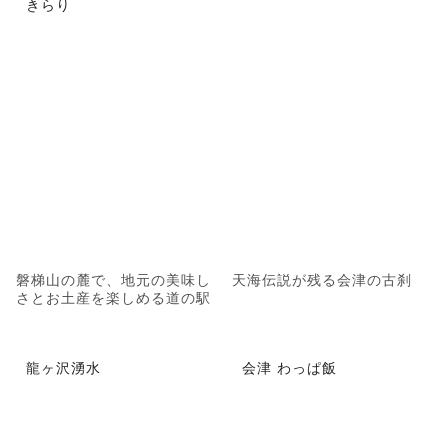
きらり
磐梯山の麓で、地元の美味し
天海伝説が残る会津の古刹
さとお土産を楽しめる道の駅
龍ヶ沢湧水
会津 わっぱ飯