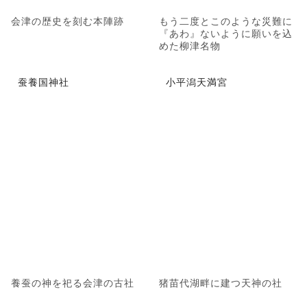
会津の歴史を刻む本陣跡
もう二度とこのような災難に
『あわ』ないように願いを込
めた柳津名物
蚕養国神社
小平潟天満宮
養蚕の神を祀る会津の古社
猪苗代湖畔に建つ天神の社