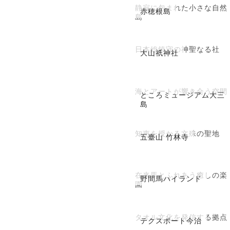
静寂に包まれた小さな自然
赤穂根島
島
日本総鎮守の神聖なる社
大山祇神社
海とアートが響き合う空間
ところミュージアム大三
島
知恵を授かる文殊の聖地
五臺山 竹林寺
在来馬とふれあう癒しの楽
野間馬ハイランド
園
タオル文化を発信する拠点
テクスポート今治