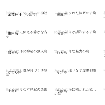
伝統祭り息づく歴史の神社
自然に抱かれた静寂の古刹
加茂神社（今治市）
光蔵寺
神仏の歴史伝える静かな古
絶景と祈りが調和する古刹
東円坊
向雲寺
寺
不思議な形の神秘の無人島
塩と海が育む魅力の島
瓢箪島
伯方島
瓦の歴史と技が息づく博物
海と島が織りなす歴史都市
かわら館
今治市
館
島々が織りなす静寂の楽園
穏やかな海に抱かれた癒し
上島町
弓削島
の島