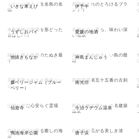
ぷりぷり弾力！生名島の名
四国生まれのとろけるブラ
いきな車えび
伊予牛
物
ンド牛
来島海峡の渦潮を形どった
石鎚おろし育ち、味わい深
うずしおパイ
愛媛の地酒
香ばしパイ
い地酒
縁起も味も抜群のたぬき最
みかん香るやさしい島の饅
他抜きもなか
神島まんじゅう
中
頭
完熟果実そのまま贅沢ジャ
四国霊場第五十五番の古刹
媛ベリージャム（ブルー
南光坊
ム
ベリー）
山中に佇む心安らぐ霊場
時代を映す懐かしの名建築
仙遊寺
今治ラヂウム温泉
温泉
白砂と夕日が彩る癒しの海
白砂青松広がる美しき渚
鴨池海岸公園
唐子浜
岸