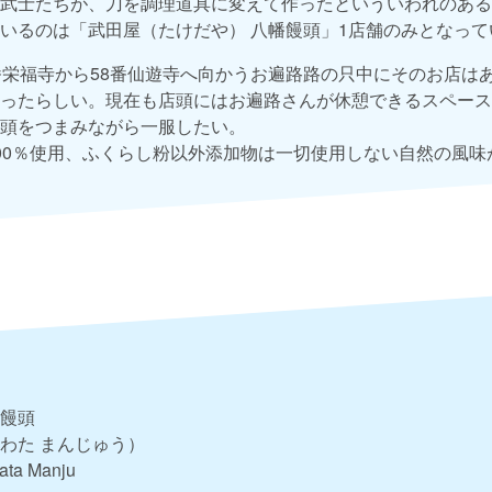
武士たちが、刀を調理道具に変えて作ったといういわれのある
いるのは「武田屋（たけだや） 八幡饅頭」1店舗のみとなって
番栄福寺から58番仙遊寺へ向かうお遍路路の只中にそのお店は
ったらしい。現在も店頭にはお遍路さんが休憩できるスペース
頭をつまみながら一服したい。
00％使用、ふくらし粉以外添加物は一切使用しない自然の風味
饅頭
わた まんじゅう）
ata Manju