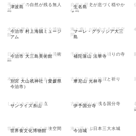
手つかずの自然が残る無人
自然と歴史が息づく穏やか
津波島
生名島
島
な島
水軍の歴史を体感する博物
海と癒しが融合する温浴空
今治市 村上海賊ミュージ
マーレ・グラッシア大三
館
間
アム
島
日本画の魅力に触れる美術
千年の歴史を紡ぐ祈りの寺
今治市 大三島美術館
補陀落山 法華寺
館
本宮を支える由緒ある別宮
古刹に息づく静寂と祈り
別宮 大山祇神社（愛媛県
摩尼山 光林寺
今治市）
しまなみの絶景拠点
古代の祈りが残る国分寺
サンライズ糸山
伊予国分寺
世界の食を学べる体験空間
海に浮かぶ日本三大水城
世界食文化博物館
今治城