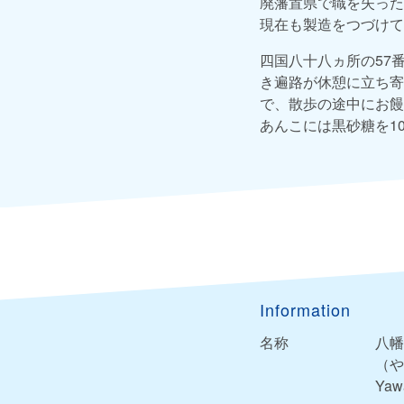
廃藩置県で職を失った
現在も製造をつづけて
四国八十八ヵ所の57
き遍路が休憩に立ち寄
で、散歩の途中にお饅
あんこには黒砂糖を1
Information
名称
八幡
（や
Yaw