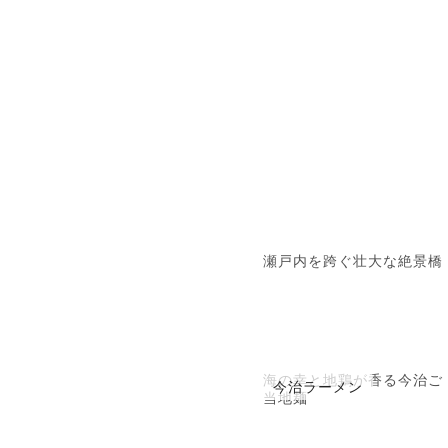
瀬戸内を跨ぐ壮大な絶景橋
海の幸と地鶏が香る今治ご
今治ラーメン
当地麺