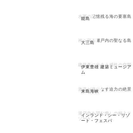
水軍の記憶残る海の要塞島
能島
神々宿る瀬戸内の聖なる島
大三島
建築美に出会う感性の空間
伊東豊雄 建築ミュージア
ム
激流が織りなす迫力の絶景
来島海峡
瀬戸内を望む癒しの極上リ
インランド・シー・リゾ
ゾート
ート・フェスパ