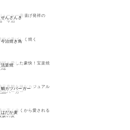
ジューシー唐揚げ発祥の
せんざんき
地・今治
鉄板で香ばしく焼く
今治焼き鳥
海賊も愛した豪快！宝楽焼
法楽焼
の味
地元真鯛を挟むカジュアル
鯛カツバーガー
絶品バーガー
香り高く古くから愛される
はだか麦
愛媛の麦