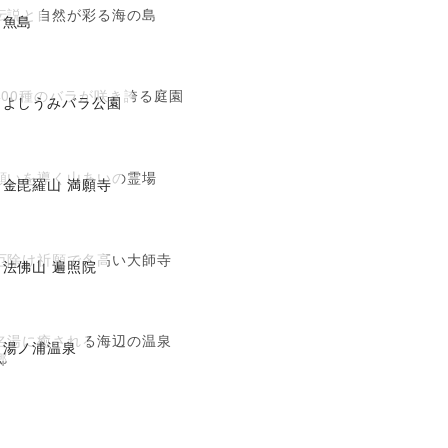
伝説と自然が彩る海の島
魚島
400種のバラが咲き誇る庭園
よしうみバラ公園
願いを導く山あいの霊場
金毘羅山 満願寺
厄除け祈願で名高い大師寺
法佛山 遍照院
名湯に癒される海辺の温泉
湯ノ浦温泉
郷