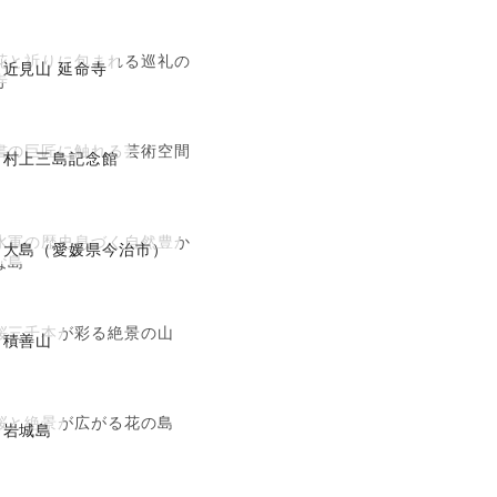
花と祈りに包まれる巡礼の
近見山 延命寺
寺
書の巨匠に触れる芸術空間
村上三島記念館
水軍の歴史息づく自然豊か
大島（愛媛県今治市）
な島
桜三千本が彩る絶景の山
積善山
桜と絶景が広がる花の島
岩城島