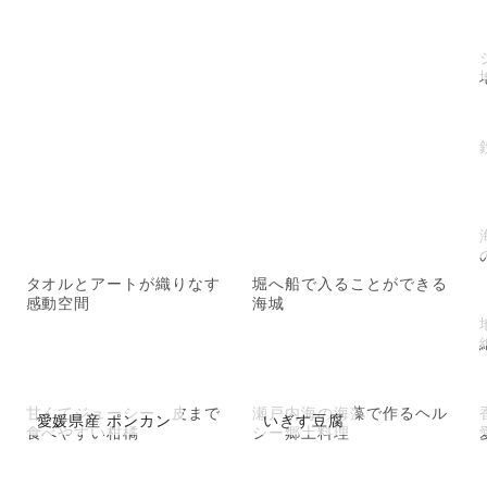
タオルとアートが織りなす
堀へ船で入ることができる
感動空間
海城
甘くてジューシー、皮まで
瀬戸内海の海藻で作るヘル
愛媛県産 ポンカン
いぎす豆腐
食べやすい柑橘
シー郷土料理