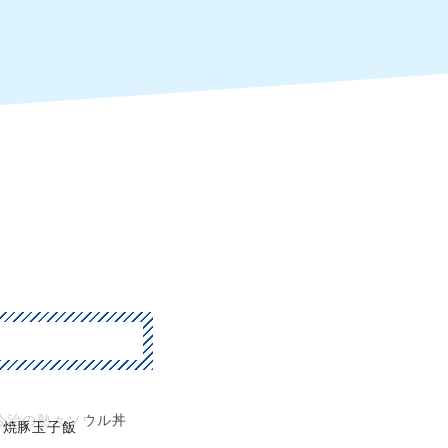
今治の熱々ソウル丼
焼豚玉子飯