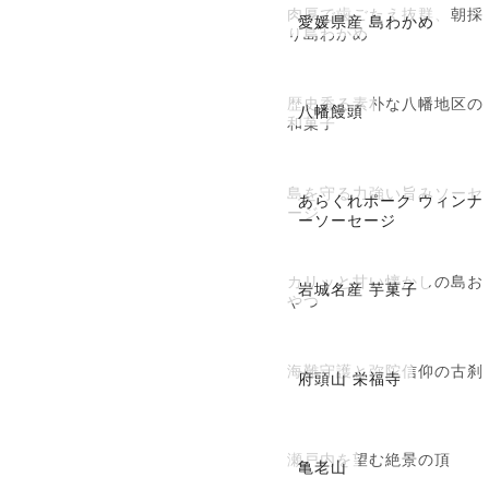
肉厚で歯ごたえ抜群、朝採
愛媛県産 島わかめ
り島わかめ
歴史香る素朴な八幡地区の
八幡饅頭
和菓子
島を守る力強い旨みソーセ
あらくれポーク ウィンナ
ージ
ーソーセージ
カリッと甘い懐かしの島お
岩城名産 芋菓子
やつ
海難守護と弥陀信仰の古刹
府頭山 栄福寺
瀬戸内を望む絶景の頂
亀老山