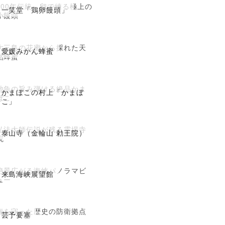
200年伝統、卵で練る極上の
一笑堂「鶏卵饅頭」
小饅頭
大三島の花蜜から採れた天
愛媛みかん蜂蜜
然蜂蜜
地魚の旨み弾ける絶品かま
かまぼこの村上「かまぼ
ぼこ
こ」
弘法大師伝説が残る霊場寺
泰山寺（金輪山 勅王院）
院
絶景広がる海峡パノラマビ
来島海峡展望館
ュー
海を守った歴史の防衛拠点
芸予要塞