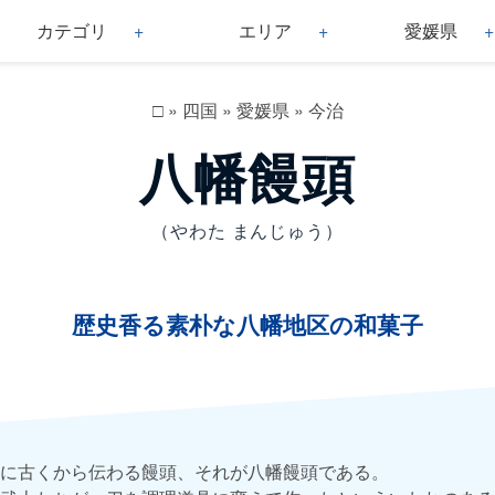
カテゴリ
エリア
愛媛県
□
»
四国
»
愛媛県
»
今治
八幡饅頭
（やわた まんじゅう）
歴史香る素朴な八幡地区の和菓子
に古くから伝わる饅頭、それが八幡饅頭である。