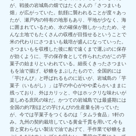
が、戦後の岩城島の畑ではたくさんの「さつまいも
畑」が広がっていた。飢饉に襲われることが度々あっ
たが、瀬戸内の特有の地形もあり、平地が少なく、海
に囲まれているため、水の確保が難しかったため、そ
んな土地でもたくさんの収穫が目指せるということで
米の代わりにさつまいも栽培が盛んになっていった。
さつまいもを収穫した後に船で遠くまで運ぶのに保存
が効くように、芋の保存食として作られたのがこの芋
菓子の始まりといわれている。細長くきったさつまい
もを油で揚げ、砂糖をまぶしたもので、全国的には
「芋けんぴ」と呼ばれるものに近いが、岩城島の「芋
菓子（いもがし）」は芋の中心がやや柔らかいままに
残っており、外はカリッと、中はホックリな味わいが
楽しめる庶民の味だ。かつての岩城島では最盛期には
全国の約7割ほどの芋けんぴの生産量を誇っていた
が、今では芋菓子をつくるのは「タムラ食品」1軒の
み。九州の契約栽培している黄金千貫を用いて,今も
昔と変わらない製法で油であげて、手作業で砂糖をま