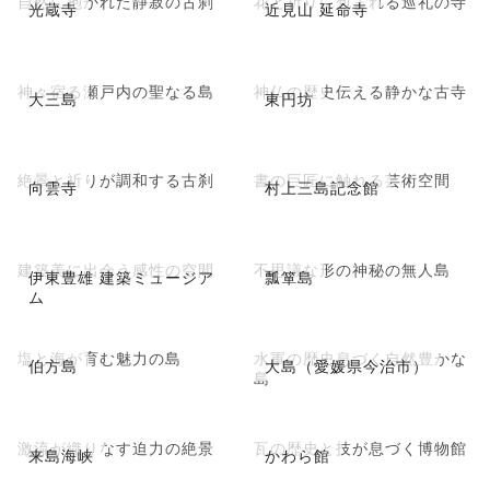
自然に抱かれた静寂の古刹
花と祈りに包まれる巡礼の寺
光蔵寺
近見山 延命寺
神々宿る瀬戸内の聖なる島
神仏の歴史伝える静かな古寺
大三島
東円坊
絶景と祈りが調和する古刹
書の巨匠に触れる芸術空間
向雲寺
村上三島記念館
建築美に出会う感性の空間
不思議な形の神秘の無人島
伊東豊雄 建築ミュージア
瓢箪島
ム
塩と海が育む魅力の島
水軍の歴史息づく自然豊かな
伯方島
大島（愛媛県今治市）
島
激流が織りなす迫力の絶景
瓦の歴史と技が息づく博物館
来島海峡
かわら館