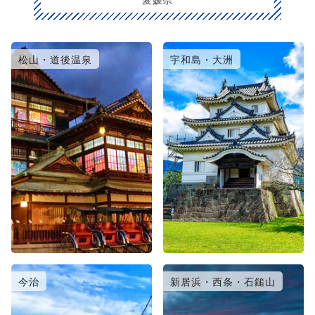
松山・道後温泉
宇和島・大洲
今治
新居浜・西条・石鎚山