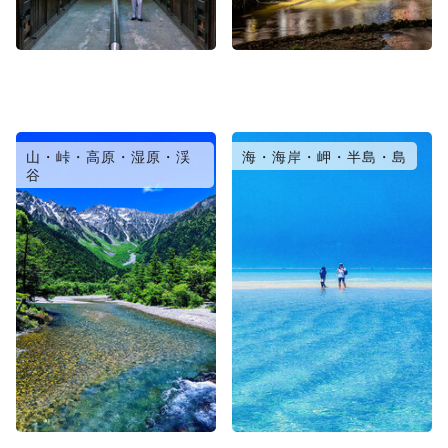
山・峠・高原・湿原・渓
海・海岸・岬・半島・島
谷