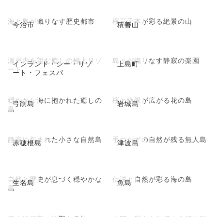
海と島が織りなす歴史都市
桜三千本が彩る絶景の山
今治市
積善山
瀬戸内を望む癒しの極上リゾ
島々が織りなす静寂の楽園
インランド・シー・リゾ
上島町
ート
ート・フェスパ
穏やかな海に抱かれた癒しの
桜と絶景が広がる花の島
弓削島
岩城島
島
静寂に包まれた小さな自然島
手つかずの自然が残る無人島
赤穂根島
津波島
自然と歴史が息づく穏やかな
伝説と自然が彩る海の島
生名島
魚島
島