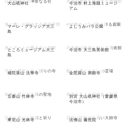
日本総鎮守の神聖なる社
水軍の歴史を体感する博物館
大山祇神社
今治市 村上海賊ミュージ
アム
海と癒しが融合する温浴空間
400種のバラが咲き誇る庭園
マーレ・グラッシア大三
よしうみバラ公園
島
海とアートが響き合う空間
日本画の魅力に触れる美術館
ところミュージアム大三
今治市 大三島美術館
島
千年の歴史を紡ぐ祈りの寺
願いを導く山あいの霊場
補陀落山 法華寺
金毘羅山 満願寺
知恵を授かる文殊の聖地
本宮を支える由緒ある別宮
五臺山 竹林寺
別宮 大山祇神社（愛媛県
今治市）
古刹に息づく静寂と祈り
厄除け祈願で名高い大師寺
摩尼山 光林寺
法佛山 遍照院