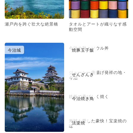
瀬戸内を跨ぐ壮大な絶景橋
タオルとアートが織りなす感
動空間
今治の熱々ソウル丼
今治城
焼豚玉子飯
ジューシー唐揚げ発祥の地・
せんざんき
今治
鉄板で香ばしく焼く
今治焼き鳥
海賊も愛した豪快！宝楽焼の
法楽焼
味