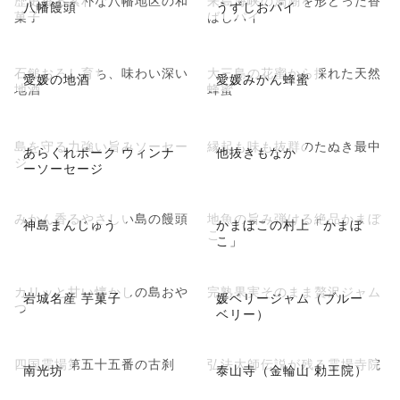
八幡饅頭
うずしおパイ
菓子
ばしパイ
石鎚おろし育ち、味わい深い
大三島の花蜜から採れた天然
愛媛の地酒
愛媛みかん蜂蜜
地酒
蜂蜜
島を守る力強い旨みソーセー
縁起も味も抜群のたぬき最中
あらくれポーク ウィンナ
他抜きもなか
ジ
ーソーセージ
みかん香るやさしい島の饅頭
地魚の旨み弾ける絶品かまぼ
神島まんじゅう
かまぼこの村上「かまぼ
こ
こ」
カリッと甘い懐かしの島おや
完熟果実そのまま贅沢ジャム
岩城名産 芋菓子
媛ベリージャム（ブルー
つ
ベリー）
四国霊場第五十五番の古刹
弘法大師伝説が残る霊場寺院
南光坊
泰山寺（金輪山 勅王院）