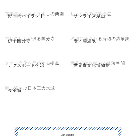
在来馬とふれあう癒しの楽園
しまなみの絶景拠点
野間馬ハイランド
サンライズ糸山
古代の祈りが残る国分寺
名湯に癒される海辺の温泉郷
伊予国分寺
湯ノ浦温泉
タオル文化を発信する拠点
世界の食を学べる体験空間
テクスポート今治
世界食文化博物館
海に浮かぶ日本三大水城
今治城
愛媛県