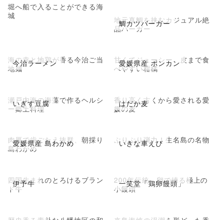
堀へ船で入ることができる海
城
地元真鯛を挟むカジュアル絶
鯛カツバーガー
品バーガー
海の幸と地鶏が香る今治ご当
甘くてジューシー、皮まで食
今治ラーメン
愛媛県産 ポンカン
地麺
べやすい柑橘
瀬戸内海の海藻で作るヘルシ
香り高く古くから愛される愛
いぎす豆腐
はだか麦
ー郷土料理
媛の麦
肉厚で歯ごたえ抜群、朝採り
ぷりぷり弾力！生名島の名物
愛媛県産 島わかめ
いきな車えび
島わかめ
四国生まれのとろけるブラン
200年伝統、卵で練る極上の
伊予牛
一笑堂「鶏卵饅頭」
ド牛
小饅頭
歴史香る素朴な八幡地区の和
来島海峡の渦潮を形どった香