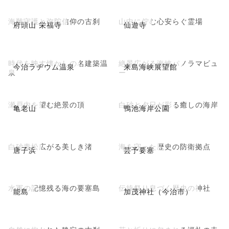
海難守護と弥陀信仰の古刹
山中に佇む心安らぐ霊場
府頭山 栄福寺
仙遊寺
時代を映す懐かしの名建築温
絶景広がる海峡パノラマビュ
今治ラヂウム温泉
来島海峡展望館
泉
ー
瀬戸内を望む絶景の頂
白砂と夕日が彩る癒しの海岸
亀老山
鴨池海岸公園
白砂青松広がる美しき渚
海を守った歴史の防衛拠点
唐子浜
芸予要塞
水軍の記憶残る海の要塞島
伝統祭り息づく歴史の神社
能島
加茂神社（今治市）