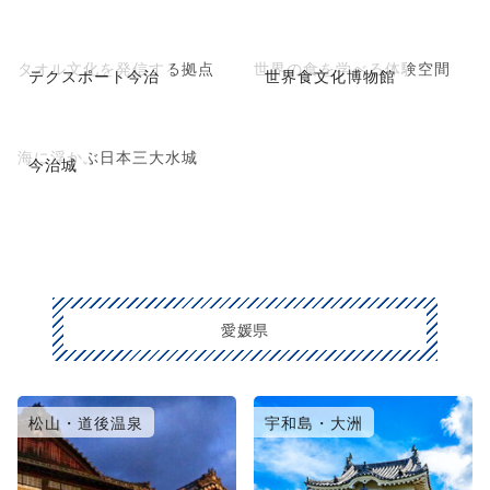
タオル文化を発信する拠点
世界の食を学べる体験空間
テクスポート今治
世界食文化博物館
海に浮かぶ日本三大水城
今治城
愛媛県
松山・道後温泉
宇和島・大洲