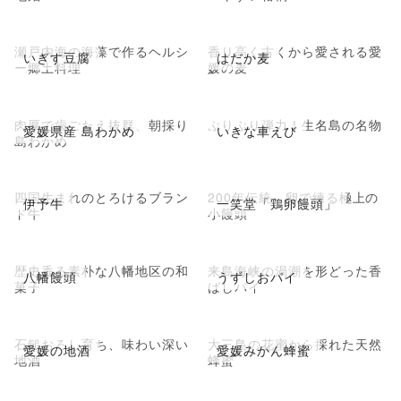
瀬戸内海の海藻で作るヘルシ
香り高く古くから愛される愛
いぎす豆腐
はだか麦
ー郷土料理
媛の麦
肉厚で歯ごたえ抜群、朝採り
ぷりぷり弾力！生名島の名物
愛媛県産 島わかめ
いきな車えび
島わかめ
四国生まれのとろけるブラン
200年伝統、卵で練る極上の
伊予牛
一笑堂「鶏卵饅頭」
ド牛
小饅頭
歴史香る素朴な八幡地区の和
来島海峡の渦潮を形どった香
八幡饅頭
うずしおパイ
菓子
ばしパイ
石鎚おろし育ち、味わい深い
大三島の花蜜から採れた天然
愛媛の地酒
愛媛みかん蜂蜜
地酒
蜂蜜