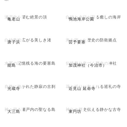
瀬戸内を望む絶景の頂
白砂と夕日が彩る癒しの海岸
亀老山
鴨池海岸公園
白砂青松広がる美しき渚
海を守った歴史の防衛拠点
唐子浜
芸予要塞
水軍の記憶残る海の要塞島
伝統祭り息づく歴史の神社
能島
加茂神社（今治市）
自然に抱かれた静寂の古刹
花と祈りに包まれる巡礼の寺
光蔵寺
近見山 延命寺
神々宿る瀬戸内の聖なる島
神仏の歴史伝える静かな古寺
大三島
東円坊