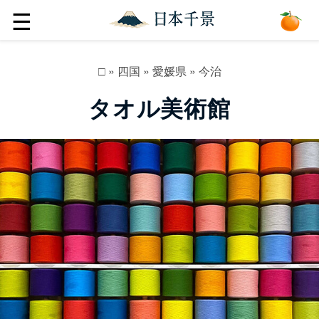
☰
□
»
四国
»
愛媛県
»
今治
タオル美術館