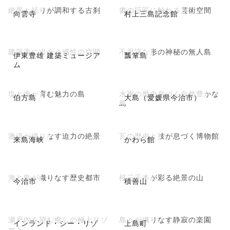
絶景と祈りが調和する古刹
書の巨匠に触れる芸術空間
向雲寺
村上三島記念館
建築美に出会う感性の空間
不思議な形の神秘の無人島
伊東豊雄 建築ミュージア
瓢箪島
ム
塩と海が育む魅力の島
水軍の歴史息づく自然豊かな
伯方島
大島（愛媛県今治市）
島
激流が織りなす迫力の絶景
瓦の歴史と技が息づく博物館
来島海峡
かわら館
海と島が織りなす歴史都市
桜三千本が彩る絶景の山
今治市
積善山
瀬戸内を望む癒しの極上リゾ
島々が織りなす静寂の楽園
インランド・シー・リゾ
上島町
ート