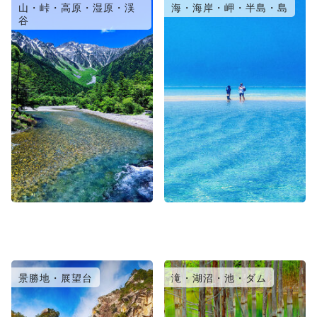
山・峠・高原・湿原・渓
海・海岸・岬・半島・島
谷
景勝地・展望台
滝・湖沼・池・ダム