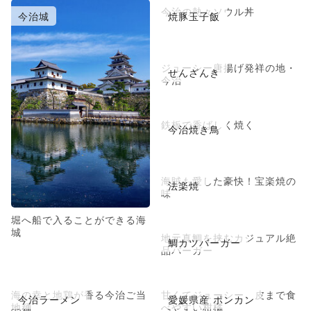
今治の熱々ソウル丼
今治城
焼豚玉子飯
ジューシー唐揚げ発祥の地・
せんざんき
今治
鉄板で香ばしく焼く
今治焼き鳥
海賊も愛した豪快！宝楽焼の
法楽焼
味
堀へ船で入ることができる海
城
地元真鯛を挟むカジュアル絶
鯛カツバーガー
品バーガー
海の幸と地鶏が香る今治ご当
甘くてジューシー、皮まで食
今治ラーメン
愛媛県産 ポンカン
地麺
べやすい柑橘