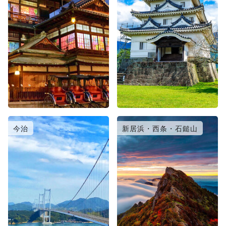
今治
新居浜・西条・石鎚山