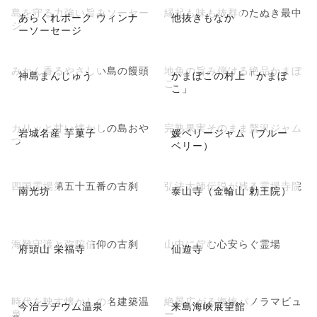
島を守る力強い旨みソーセー
縁起も味も抜群のたぬき最中
あらくれポーク ウィンナ
他抜きもなか
ジ
ーソーセージ
みかん香るやさしい島の饅頭
地魚の旨み弾ける絶品かまぼ
神島まんじゅう
かまぼこの村上「かまぼ
こ
こ」
カリッと甘い懐かしの島おや
完熟果実そのまま贅沢ジャム
岩城名産 芋菓子
媛ベリージャム（ブルー
つ
ベリー）
四国霊場第五十五番の古刹
弘法大師伝説が残る霊場寺院
南光坊
泰山寺（金輪山 勅王院）
海難守護と弥陀信仰の古刹
山中に佇む心安らぐ霊場
府頭山 栄福寺
仙遊寺
時代を映す懐かしの名建築温
絶景広がる海峡パノラマビュ
今治ラヂウム温泉
来島海峡展望館
泉
ー