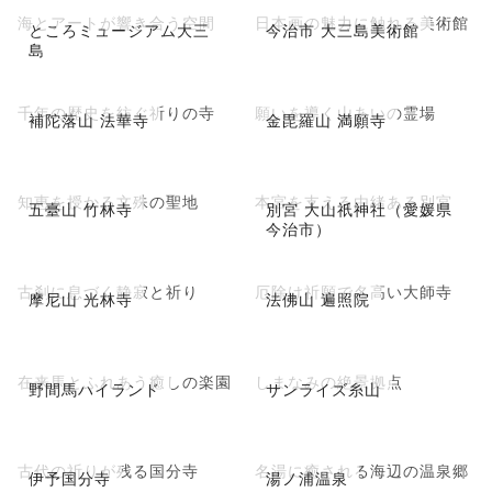
海とアートが響き合う空間
日本画の魅力に触れる美術館
ところミュージアム大三
今治市 大三島美術館
島
千年の歴史を紡ぐ祈りの寺
願いを導く山あいの霊場
補陀落山 法華寺
金毘羅山 満願寺
知恵を授かる文殊の聖地
本宮を支える由緒ある別宮
五臺山 竹林寺
別宮 大山祇神社（愛媛県
今治市）
古刹に息づく静寂と祈り
厄除け祈願で名高い大師寺
摩尼山 光林寺
法佛山 遍照院
在来馬とふれあう癒しの楽園
しまなみの絶景拠点
野間馬ハイランド
サンライズ糸山
古代の祈りが残る国分寺
名湯に癒される海辺の温泉郷
伊予国分寺
湯ノ浦温泉