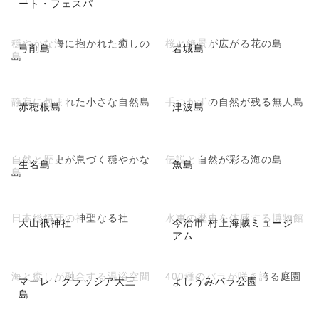
ート・フェスパ
穏やかな海に抱かれた癒しの
桜と絶景が広がる花の島
弓削島
岩城島
島
静寂に包まれた小さな自然島
手つかずの自然が残る無人島
赤穂根島
津波島
自然と歴史が息づく穏やかな
伝説と自然が彩る海の島
生名島
魚島
島
日本総鎮守の神聖なる社
水軍の歴史を体感する博物館
大山祇神社
今治市 村上海賊ミュージ
アム
海と癒しが融合する温浴空間
400種のバラが咲き誇る庭園
マーレ・グラッシア大三
よしうみバラ公園
島