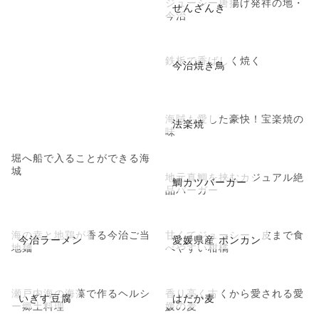
ジューシー唐揚げ発祥の地・
せんざんき
今治
鉄板で香ばしく焼く
今治焼き鳥
海賊も愛した豪快！宝楽焼の
法楽焼
味
堀へ船で入ることができる海
城
地元真鯛を挟むカジュアル絶
鯛カツバーガー
品バーガー
海の幸と地鶏が香る今治ご当
甘くてジューシー、皮まで食
今治ラーメン
愛媛県産 ポンカン
地麺
べやすい柑橘
瀬戸内海の海藻で作るヘルシ
香り高く古くから愛される愛
いぎす豆腐
はだか麦
ー郷土料理
媛の麦