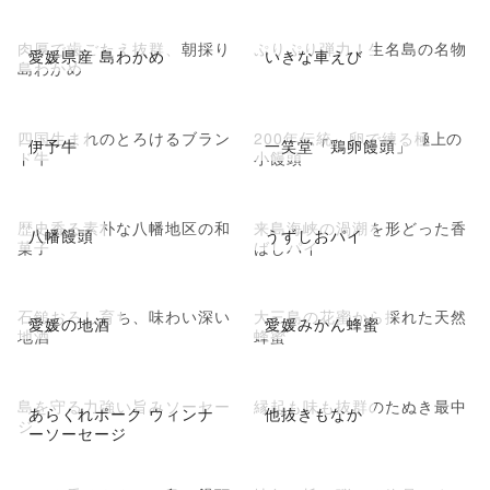
肉厚で歯ごたえ抜群、朝採り
ぷりぷり弾力！生名島の名物
愛媛県産 島わかめ
いきな車えび
島わかめ
四国生まれのとろけるブラン
200年伝統、卵で練る極上の
伊予牛
一笑堂「鶏卵饅頭」
ド牛
小饅頭
歴史香る素朴な八幡地区の和
来島海峡の渦潮を形どった香
八幡饅頭
うずしおパイ
菓子
ばしパイ
石鎚おろし育ち、味わい深い
大三島の花蜜から採れた天然
愛媛の地酒
愛媛みかん蜂蜜
地酒
蜂蜜
島を守る力強い旨みソーセー
縁起も味も抜群のたぬき最中
あらくれポーク ウィンナ
他抜きもなか
ジ
ーソーセージ