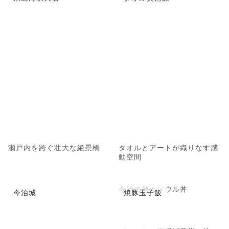
瀬戸内を跨ぐ壮大な絶景橋
タオルとアートが織りなす感
動空間
今治の熱々ソウル丼
今治城
焼豚玉子飯