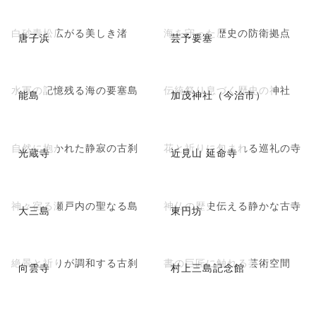
白砂青松広がる美しき渚
海を守った歴史の防衛拠点
唐子浜
芸予要塞
水軍の記憶残る海の要塞島
伝統祭り息づく歴史の神社
能島
加茂神社（今治市）
自然に抱かれた静寂の古刹
花と祈りに包まれる巡礼の寺
光蔵寺
近見山 延命寺
神々宿る瀬戸内の聖なる島
神仏の歴史伝える静かな古寺
大三島
東円坊
絶景と祈りが調和する古刹
書の巨匠に触れる芸術空間
向雲寺
村上三島記念館