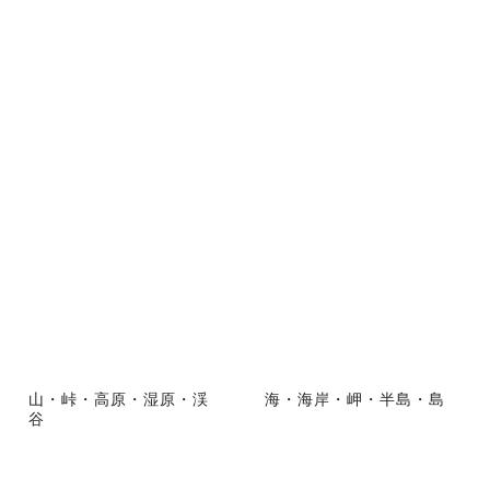
山・峠・高原・湿原・渓
海・海岸・岬・半島・島
谷