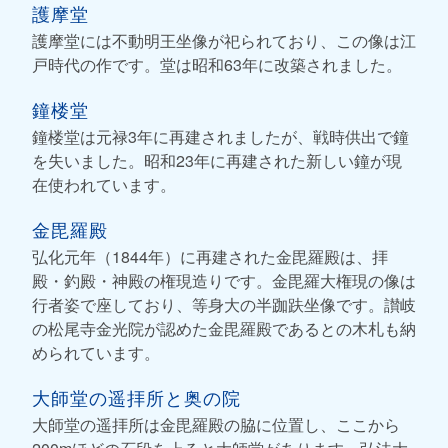
護摩堂
護摩堂には不動明王坐像が祀られており、この像は江
戸時代の作です。堂は昭和63年に改築されました。
鐘楼堂
鐘楼堂は元禄3年に再建されましたが、戦時供出で鐘
を失いました。昭和23年に再建された新しい鐘が現
在使われています。
金毘羅殿
弘化元年（1844年）に再建された金毘羅殿は、拝
殿・釣殿・神殿の権現造りです。金毘羅大権現の像は
行者姿で座しており、等身大の半跏趺坐像です。讃岐
の松尾寺金光院が認めた金毘羅殿であるとの木札も納
められています。
大師堂の遥拝所と奥の院
大師堂の遥拝所は金毘羅殿の脇に位置し、ここから