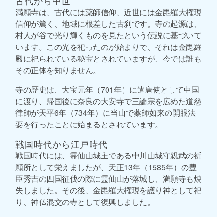
古代から中世
満願寺は、古代には薬師信仰、近世には金毘羅大権現
信仰が篤く、地域に根差した古刹です。寺の起源は、
村人が谷で光り輝くものを見たという伝説に基づいて
います。この光を祀ったのが始まりで、それは金毘羅
殿に祀られている秘宝とされていますが、今では誰も
その正体を知りません。
寺の歴史は、大宝元年（701年）に遣唐使として中国
に渡り、帰国後に奈良の大安寺で三論宗を広めた道慈
律師が天平6年（734年）に当山で薬師如来の開眼法
要を行ったことに始まるとされています。
戦国時代から江戸時代
戦国時代には、霊仙山城主である中川山城守親武の祈
願所として栄えましたが、天正13年（1585年）の豊
臣秀吉の四国征伐の際に霊仙山が落城し、満願寺も焼
失しました。その後、金毘羅大権現を護り神として祀
り、神仏混交の寺として復興しました。