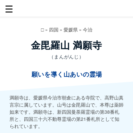
☰
□
»
四国
»
愛媛県
»
今治
金毘羅山 満願寺
（まんがんじ）
願いを導く山あいの霊場
満願寺は、愛媛県今治市朝倉にある寺院で、高野山真
言宗に属しています。山号は金毘羅山で、本尊は薬師
如来です。満願寺は、新四国曼荼羅霊場の第38番札
所と、四国三十六不動尊霊場の第21番札所として知
られています。