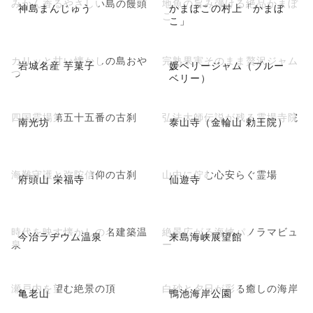
みかん香るやさしい島の饅頭
地魚の旨み弾ける絶品かまぼ
神島まんじゅう
かまぼこの村上「かまぼ
こ
こ」
カリッと甘い懐かしの島おや
完熟果実そのまま贅沢ジャム
岩城名産 芋菓子
媛ベリージャム（ブルー
つ
ベリー）
四国霊場第五十五番の古刹
弘法大師伝説が残る霊場寺院
南光坊
泰山寺（金輪山 勅王院）
海難守護と弥陀信仰の古刹
山中に佇む心安らぐ霊場
府頭山 栄福寺
仙遊寺
時代を映す懐かしの名建築温
絶景広がる海峡パノラマビュ
今治ラヂウム温泉
来島海峡展望館
泉
ー
瀬戸内を望む絶景の頂
白砂と夕日が彩る癒しの海岸
亀老山
鴨池海岸公園