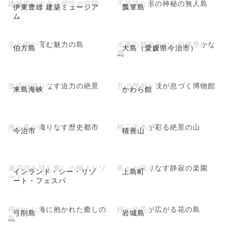
建築美に出会う感性の空間
不思議な形の神秘の無人島
伊東豊雄 建築ミュージア
瓢箪島
ム
塩と海が育む魅力の島
水軍の歴史息づく自然豊かな
伯方島
大島（愛媛県今治市）
島
激流が織りなす迫力の絶景
瓦の歴史と技が息づく博物館
来島海峡
かわら館
海と島が織りなす歴史都市
桜三千本が彩る絶景の山
今治市
積善山
瀬戸内を望む癒しの極上リゾ
島々が織りなす静寂の楽園
インランド・シー・リゾ
上島町
ート
ート・フェスパ
穏やかな海に抱かれた癒しの
桜と絶景が広がる花の島
弓削島
岩城島
島