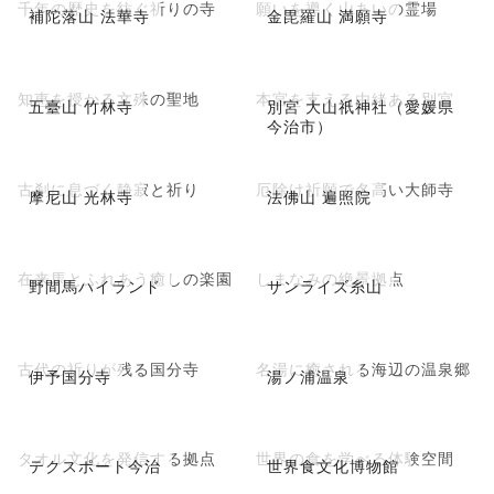
千年の歴史を紡ぐ祈りの寺
願いを導く山あいの霊場
補陀落山 法華寺
金毘羅山 満願寺
知恵を授かる文殊の聖地
本宮を支える由緒ある別宮
五臺山 竹林寺
別宮 大山祇神社（愛媛県
今治市）
古刹に息づく静寂と祈り
厄除け祈願で名高い大師寺
摩尼山 光林寺
法佛山 遍照院
在来馬とふれあう癒しの楽園
しまなみの絶景拠点
野間馬ハイランド
サンライズ糸山
古代の祈りが残る国分寺
名湯に癒される海辺の温泉郷
伊予国分寺
湯ノ浦温泉
タオル文化を発信する拠点
世界の食を学べる体験空間
テクスポート今治
世界食文化博物館