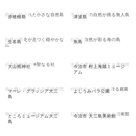
静寂に包まれた小さな自然島
手つかずの自然が残る無人島
赤穂根島
津波島
自然と歴史が息づく穏やかな
伝説と自然が彩る海の島
生名島
魚島
島
日本総鎮守の神聖なる社
水軍の歴史を体感する博物館
大山祇神社
今治市 村上海賊ミュージ
アム
海と癒しが融合する温浴空間
400種のバラが咲き誇る庭園
マーレ・グラッシア大三
よしうみバラ公園
島
海とアートが響き合う空間
日本画の魅力に触れる美術館
ところミュージアム大三
今治市 大三島美術館
島