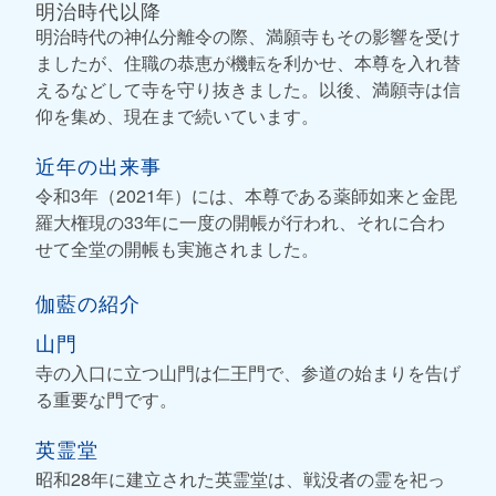
明治時代以降
明治時代の神仏分離令の際、満願寺もその影響を受け
ましたが、住職の恭恵が機転を利かせ、本尊を入れ替
えるなどして寺を守り抜きました。以後、満願寺は信
仰を集め、現在まで続いています。
近年の出来事
令和3年（2021年）には、本尊である薬師如来と金毘
羅大権現の33年に一度の開帳が行われ、それに合わ
せて全堂の開帳も実施されました。
伽藍の紹介
山門
寺の入口に立つ山門は仁王門で、参道の始まりを告げ
る重要な門です。
英霊堂
昭和28年に建立された英霊堂は、戦没者の霊を祀っ