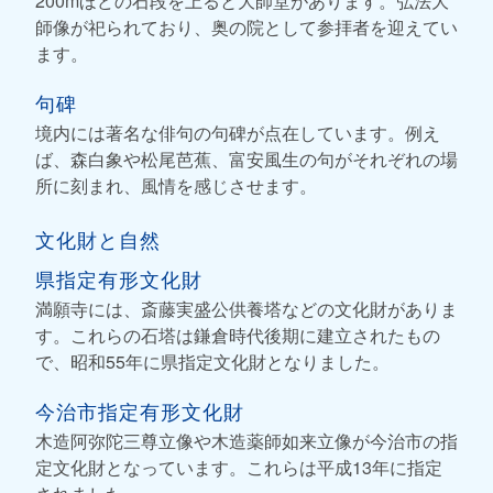
200mほどの石段を上ると大師堂があります。弘法大
師像が祀られており、奥の院として参拝者を迎えてい
ます。
句碑
境内には著名な俳句の句碑が点在しています。例え
ば、森白象や松尾芭蕉、富安風生の句がそれぞれの場
所に刻まれ、風情を感じさせます。
文化財と自然
県指定有形文化財
満願寺には、斎藤実盛公供養塔などの文化財がありま
す。これらの石塔は鎌倉時代後期に建立されたもの
で、昭和55年に県指定文化財となりました。
今治市指定有形文化財
木造阿弥陀三尊立像や木造薬師如来立像が今治市の指
定文化財となっています。これらは平成13年に指定