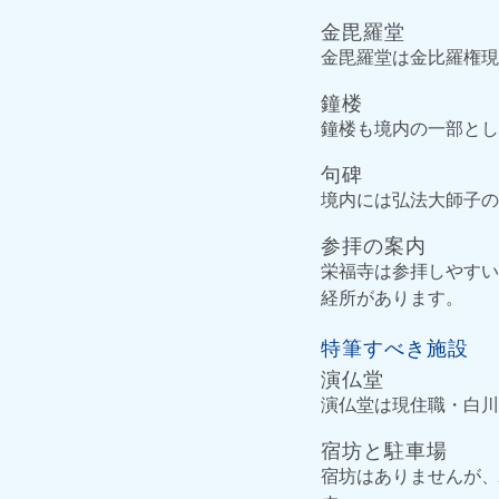
金毘羅堂
金毘羅堂は金比羅権現
鐘楼
鐘楼も境内の一部とし
句碑
境内には弘法大師子の
参拝の案内
栄福寺は参拝しやすい
経所があります。
特筆すべき施設
演仏堂
演仏堂は現住職・白川
宿坊と駐車場
宿坊はありませんが、