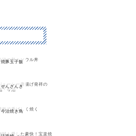
今治の熱々ソウル丼
焼豚玉子飯
ジューシー唐揚げ発祥の
せんざんき
地・今治
鉄板で香ばしく焼く
今治焼き鳥
海賊も愛した豪快！宝楽焼
法楽焼