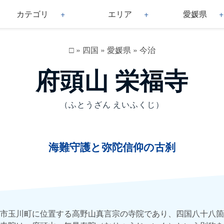
カテゴリ
エリア
愛媛県
□
»
四国
»
愛媛県
»
今治
府頭山 栄福寺
（ふとうざん えいふくじ）
海難守護と弥陀信仰の古刹
市玉川町に位置する高野山真言宗の寺院であり、四国八十八箇