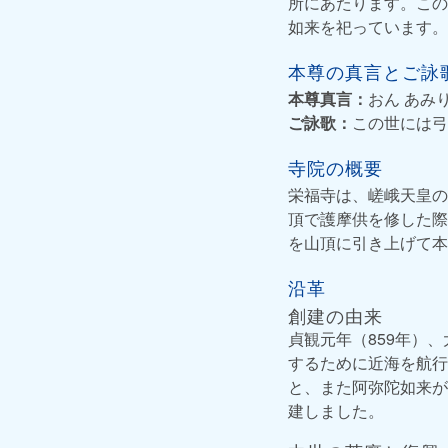
所にあたります。この
如来を祀っています。
本尊の真言とご詠
本尊真言：
おん あみ
ご詠歌：
この世には弓
寺院の概要
栄福寺は、嵯峨天皇の
頂で護摩供を修した際
を山頂に引き上げて本
沿革
創建の由来
貞観元年（859年）
するために近海を航行
と、また阿弥陀如来が
建しました。