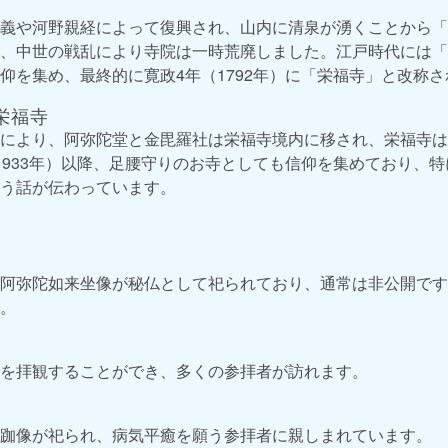
義や河野親経によって復興され、山内に清泉が湧くことから「
、中世の戦乱により寺院は一時荒廃しました。江戸時代には「
仰を集め、最終的に寛政4年（1792年）に「栄福寺」と改称
栄福寺
により、阿弥陀堂と金毘羅社は栄福寺境内に移され、栄福寺は
1933年）以降、足腰守りのお寺としても信仰を集めており、
う話が伝わっています。
阿弥陀如来坐像が秘仏として祀られており、通常は非公開です
。
を拝観することができ、多くの参拝者が訪れます。
跏像が祀られ、病気平癒を願う参拝者に親しまれています。