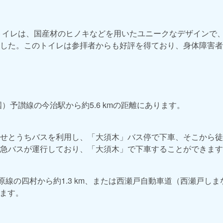
たトイレは、国産材のヒノキなどを用いたユニークなデザインで、
した。このトイレは参拝者からも好評を得ており、身体障害者
）予讃線の今治駅から約5.6 kmの距離にあります。
せとうちバスを利用し、「大須木」バス停で下車、そこから徒歩約
急バスが運行しており、「大須木」で下車することができます
原線の四村から約1.3 km、または西瀬戸自動車道（西瀬戸しま
ります。