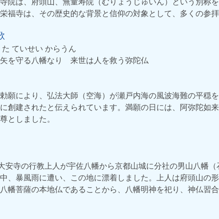
寺院は、府頭山、無量寿院（むりょうじゅいん）という別称を
栄福寺は、その歴史的な背景と信仰の対象として、多くの参拝
歌
りた ていせい からうん
矢を守る八幡なり 来世は人を救う弥陀仏
勅願により、弘法大師（空海）が瀬戸内海の風波海難の平穏を
に創建されたと伝えられています。満願の日には、阿弥陀如来
尊としました。
、大安寺の行教上人が宇佐八幡から京都山城に分社の男山八幡（
中、暴風雨に遭い、この地に漂着しました。上人は府頭山の形
八幡菩薩の本地仏であることから、八幡明神を祀り、神仏習合