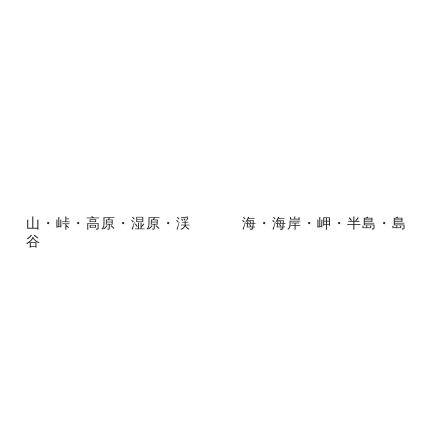
山・峠・高原・湿原・渓
海・海岸・岬・半島・島
谷