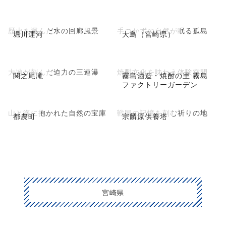
歴史を運んだ水の回廊風景
手つかずの自然が眠る孤島
堀川運河
大島（宮崎県）
大地が刻んだ迫力の三連瀑
焼酎文化を味わう体験空間
関之尾滝
霧島酒造・焼酎の里 霧島
ファクトリーガーデン
山と海に抱かれた自然の宝庫
戦国の記憶を刻む祈りの地
都農町
宗麟原供養塔
宮崎県