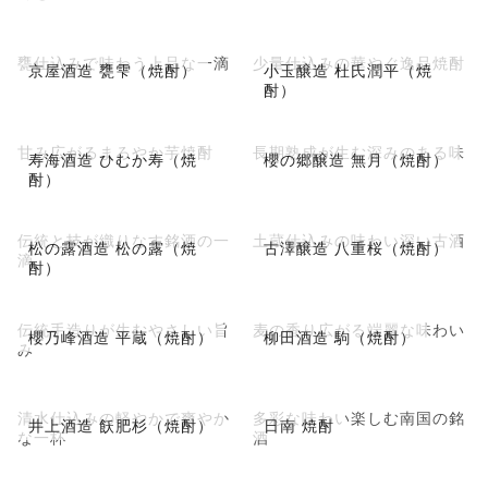
甕仕込みで味わう上品な一滴
少量仕込みの華やぐ逸品焼酎
京屋酒造 甕雫（焼酎）
小玉醸造 杜氏潤平（焼
酎）
甘み広がるまろやか芋焼酎
長期熟成が生む深みのある味
寿海酒造 ひむか寿（焼
櫻の郷醸造 無月（焼酎）
酎）
伝統と技が織りなす銘酒の一
土蔵仕込みの味わい深い古酒
松の露酒造 松の露（焼
古澤醸造 八重桜（焼酎）
滴
酎）
伝統手造りが生むやさしい旨
麦の香り広がる端麗な味わい
櫻乃峰酒造 平蔵（焼酎）
柳田酒造 駒（焼酎）
み
清水仕込みの軽やかで爽やか
多彩な味わい楽しむ南国の銘
井上酒造 飫肥杉（焼酎）
日南 焼酎
な一杯
酒