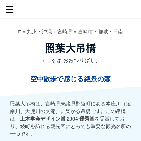
☰
□
»
九州・沖縄
»
宮崎県
»
宮崎市・都城・日南
照葉大吊橋
（てるは おおつりばし）
空中散歩で感じる絶景の森
照葉大吊橋は、宮崎県東諸県郡綾町にある本庄川（綾
南川、大淀川の支流）に架かる吊橋です。この吊橋
は、
土木学会デザイン賞 2004 優秀賞
を受賞してお
り、綾町を訪れる観光客にとっても重要な観光名所の
一つです。