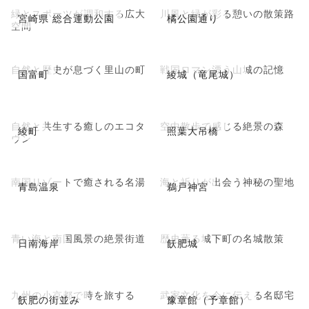
緑とスポーツが調和する広大
川風と緑が彩る憩いの散策路
宮崎県 総合運動公園
橘公園通り
空間
自然と歴史が息づく里山の町
戦国ロマン漂う山城の記憶
国富町
綾城（竜尾城）
自然と共生する癒しのエコタ
空中散歩で感じる絶景の森
綾町
照葉大吊橋
ウン
南国リゾートで癒される名湯
海と祈りが出会う神秘の聖地
青島温泉
鵜戸神宮
青い海と南国風景の絶景街道
歴史薫る城下町の名城散策
日南海岸
飫肥城
九州の小京都で時を旅する
武家文化を今に伝える名邸宅
飫肥の街並み
豫章館（予章館）