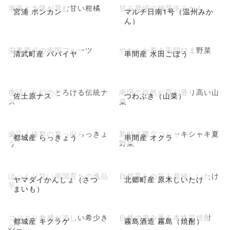
潮風と太陽が育む甘い柑橘
甘み凝縮の極早生みかん
宮浦 ポンカン
マルチ日南1号（温州みか
ん）
栄養満点の南国フルーツ
やわらか香る手間ひま野菜
清武町産 パパイヤ
串間産 水田ごぼう
復活した幻のとろける伝統ナ
南国の自然が育む香り高い山
佐土原ナス
つわぶき（山菜）
ス
菜
歯応え抜群の真っ白らっきょ
新鮮さ際立つシャキシャキ夏
都城産 らっきょう
串間産 オクラ
う
野菜
ほっくり甘い南国育ちの逸品
自然育ちの旨み凝縮しいたけ
ヤマダイかんしょ（さつ
北郷町産 原木しいたけ
芋
まいも）
コリコリ食感が楽しい希少き
自然の恵み香る本格芋焼酎
都城産 キクラゲ
霧島酒造 霧島（焼酎）
のこ