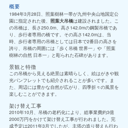
概要
1984年3月28日、照葉樹林一帯が九州中央山地国定公
園に指定された後、
照葉大吊橋
は建設されました。こ
の吊橋は、長さ250.0m、高さ142.0mの鋼製吊橋であ
り、歩行者専用の橋です。その高さ142.0mは、当
時、歩行者専用の吊橋としては日本で2番目の高さを
誇り、吊橋の周囲には「歩く吊橋 世界一」や「照葉
樹林の自然 日本一」と彫られた石碑があります。
景観と特徴
この吊橋から見える絶景は素晴らしく、絵はがきや観
光パンフレットでも紹介されることが多いです。ま
た、周辺には豊かな自然が広がり、四季折々の風景を
楽しむことができます。
架け替え工事
2010年10月、吊橋の老朽化により、総事業費約3億
2000万円をかけて架け替え工事が行われました。完
成予定は2011年3月でしたが、主塔の造り替えも行わ