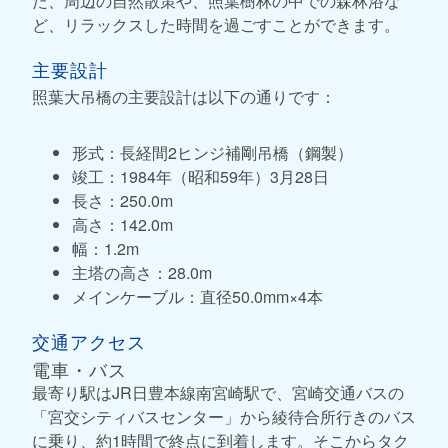
た、周辺の自然散策や、照葉樹林の中での森林浴な
ど、リラックスした時間を過ごすことができます。
主要設計
照葉大吊橋の主要設計は以下の通りです：
形式：長経間2ヒンジ補剛吊橋（鋼製）
竣工：1984年（昭和59年）3月28日
長さ：250.0m
高さ：142.0m
幅：1.2m
主塔の高さ：28.0m
メインケーブル：直径50.0mm×4本
交通アクセス
電車・バス
最寄り駅はJR日豊本線南宮崎駅で、宮崎交通バスの
「宮交シティバスセンター」から綾待合所行きのバス
に乗り、約1時間で終点に到着します。そこからタク