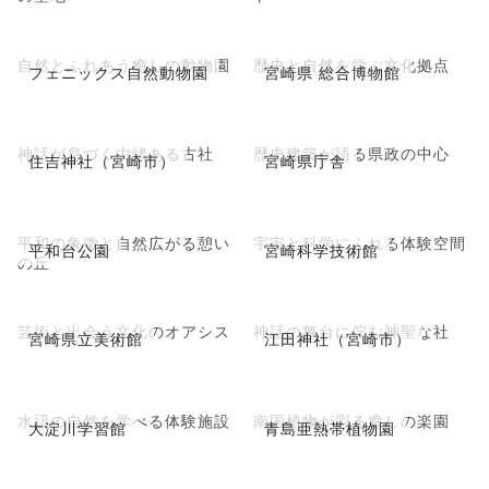
自然とふれあう癒しの動物園
歴史と自然を学ぶ文化拠点
フェニックス自然動物園
宮崎県 総合博物館
神話が息づく由緒ある古社
歴史建築が語る県政の中心
住吉神社（宮崎市）
宮崎県庁舎
平和の象徴と自然広がる憩い
宇宙と科学にふれる体験空間
平和台公園
宮崎科学技術館
の丘
芸術と出会う文化のオアシス
神話の舞台に佇む神聖な社
宮崎県立美術館
江田神社（宮崎市）
水辺の自然を学べる体験施設
南国植物が彩る癒しの楽園
大淀川学習館
青島亜熱帯植物園