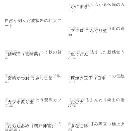
ふんわり旨み広がる伝統のカ
かにまき汁
ニ汁
自然が刻んだ波状岩の壮大ア
ート
希少な胃袋を味わう港町の逸
マグロ ごんぐり煮
品
清流育ちの鮎を味わう秋の贅
魚の旨みが詰まった新感覚う
鮎料理（宮崎県）
魚うどん
沢
どん
手作業で仕上げる伝統の旨味
プリンのような口どけの伝統
宮崎かつお うみっこ節
厚焼き玉子（日南）
節
玉子
炙りと刺身で味わう贅沢カツ
甘み広がるふんわり郷土の揚
カツオ炙り重
おび天
オ重
げ物
神話が息づくやさしい甘さの
自然育ちで甘み際立つ極上豚
おちちあめ（鵜戸神宮）
きなこ豚
縁起菓子
肉