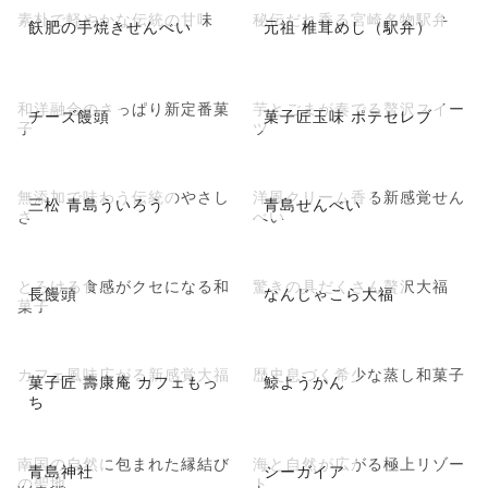
素朴で軽やかな伝統の甘味
秘伝だれ香る宮崎名物駅弁
飫肥の手焼きせんべい
元祖 椎茸めし（駅弁）
和洋融合のさっぱり新定番菓
芋とごまが奏でる贅沢スイー
チーズ饅頭
菓子匠玉味 ポテセレブ
子
ツ
無添加で味わう伝統のやさし
洋風クリーム香る新感覚せん
三松 青島ういろう
青島せんべい
さ
べい
とろける食感がクセになる和
驚きの具だくさん贅沢大福
長饅頭
なんじゃこら大福
菓子
カフェ風味広がる新感覚大福
歴史息づく希少な蒸し和菓子
菓子匠 壽康庵 カフェもっ
鯨ようかん
ち
南国の自然に包まれた縁結び
海と自然が広がる極上リゾー
青島神社
シーガイア
の聖地
ト