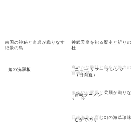
南国の神秘と奇岩が織りなす
神武天皇を祀る歴史と祈りの
絶景の島
杜
爽やかな酸味と白皮が魅力の
鬼の洗濯板
ニュー サマー オレンジ
宮崎柑橘
（日向夏）
まろやか豚骨と柔麺が織りな
宮崎ラーメン
す一杯
日南海岸が育む幻の海草珍味
むかでのり