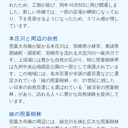
れたため、工期が延び、同年10月5日に再び開通しま
した。新しい吊橋では、一部の足場が網状になってお
り、下を見渡せるようになったため、スリル感が増し
ています。
本庄川と周辺の自然
照葉大吊橋が架かる本庄川は、宮崎県小林市、東諸県
郡綾町・国富町、宮崎市を流れる大淀川の一級河川で
す。上流域には豊かな自然が広がり、特に照葉樹林帯
は九州中央山地国定公園の一部として保護されていま
す。この地域には、名水百選や水源の森百選などに選
定されている「綾の照葉樹林」や、21世紀に残した
い日本の自然百選にも選ばれている「綾渓谷の照葉樹
林」があり、訪れる人々に豊かな自然体験を提供して
います。
綾の照葉樹林
照葉大吊橋の周辺には、綾北川を挟む広大な照葉樹林