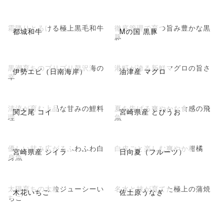
霜降りとろける極上黒毛和牛
徹底管理で育つ旨み豊かな黒
都城和牛
Mの国 黒豚
豚
黒潮育ちのプリプリ贅沢海の
港町が誇る新鮮マグロの旨さ
伊勢エビ（日南海岸）
油津産 マグロ
幸
清流が育む上品な甘みの鯉料
夏を告げる爽やかな食感の飛
関之尾 コイ
宮崎県産 とびうお
理
魚
優しい甘み広がるふわふわ白
白皮ごと楽しむ爽やか柑橘
宮崎県産 シイラ
日向夏（フルーツ）
身魚
太陽育ちの大粒ジューシーい
名水と技が育てた極上の蒲焼
木花いちご
佐土原うなぎ
ちご