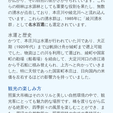
が広がり、その自然の豊かさが守られています。これ
らの樹林は水源林としても重要な役割を果たし、無数
の湧水が点在しており、本庄川や綾北川へと流れ込ん
でいます。これらの湧水群は、1985年に「綾川湧水
群」として
名水百選
にも選定されています。
水運と歴史
かつて、本庄川は水運が行われていた川であり、大正
期（1920年代）までは帆掛け舟が綾町まで遡上可能
でした。物資はこの川を利用して運ばれ、綾町や国富
町の勘場（船着場）を経由して、大淀川河口の赤江港
から千石船に積み替えられ、上方へと向かっていきま
した。特に天領であった国富町本庄は、日向国内の米
価を左右するほどの影響力を持っていました。
観光の楽しみ方
照葉大吊橋はそのスリルと美しい自然環境の中で、観
光客にとっても魅力的な場所です。橋を渡りながら広
がる絶景や、四季折々の風景を楽しむことができ、ま