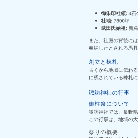
御朱印社領:
3石
社地:
7800坪
武田氏始祖:
新羅
また、社殿の背後には
奉納したとされる馬具
創立と棟札
古くから地域に伝わる
に残されている棟札に
諏訪神社の行事
御柱祭について
諏訪神社では、長野県
この行事は、地域の大
祭りの概要