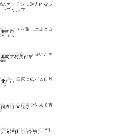
緑のガーデンに魅力的なシ
ョップが点在
南アルプスを望む歴史と自
韮崎市
然のまち
ノーベル賞博士が築いた美
韮崎大村美術館
術館
八ヶ岳と高原に広がる自然
北杜市
都市
平安創建の歴史を伝える古
雨寶山 泉龍寺
寺
湧水の里に佇む静かな古社
大滝神社（山梨県）