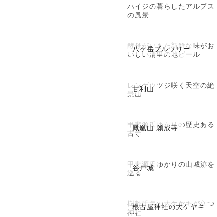
ハイジの暮らしたアルプス
の風景
酵母がいきた新鮮な味がお
八ヶ岳ブルワリー
いしい清里の地ビール
レンゲツツジ咲く天空の絶
甘利山
景山
甲斐源氏ゆかりの歴史ある
鳳凰山 願成寺
古寺
甲斐源氏ゆかりの山城跡を
谷戸城
巡る
樹齢千年の大ケヤキが立つ
根古屋神社の大ケヤキ
神社