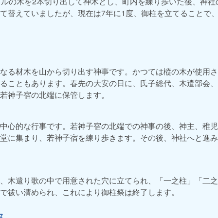
トルの木を2本切り出して神木とし、町内を練り歩いた後、神社
て替えていましたが、現在は7年に1度、御柱を立てることで
なる材木を山から切り出す神事です。かつては樅の木が使用さ
ることもあります。春先の大安の日に、氏子総代、木遣部会、
若神子宿の北端に保管します。
中心的な行事です。若神子宿の北端での神事の後、神主、稚児
堂に集まり、若神子宿を練り歩きます。その後、神社へと進み
、木遣り歌の中で用意された穴に立てられ、「一之柱」「二之
で祓い清められ、これにより御柱祭は終了します。
ス