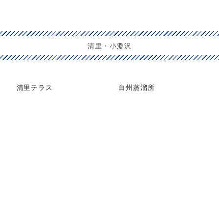
清里・小淵沢
清里テラス
白州蒸溜所