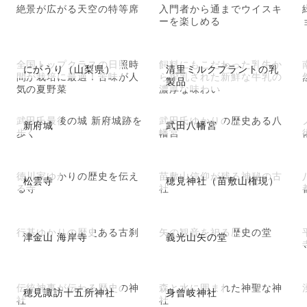
絶景が広がる天空の特等席
入門者から通までウイスキ
ーを楽しめる
全国トップクラスの日照時
飼料にもこだわった乳牛か
にがうり（山梨県）
清里ミルクプラントの乳
間が栽培に最適！苦味が人
ら搾乳された新鮮な牛乳の
製品
気の夏野菜
濃厚な味わい
武田氏最後の城 新府城跡を
武田氏ゆかりの歴史ある八
新府城
武田八幡宮
歩く
幡宮
徳川家ゆかりの歴史を伝え
苗敷山信仰が残る神秘の古
松雲寺
穂見神社（苗敷山権現）
る寺
社
行基ゆかりの歴史ある古刹
矢の観音を祀る歴史の堂
津金山 海岸寺
義光山矢の堂
伝統神事が伝わる歴史の神
森と水に囲まれた神聖な神
穂見諏訪十五所神社
身曾岐神社
社
社