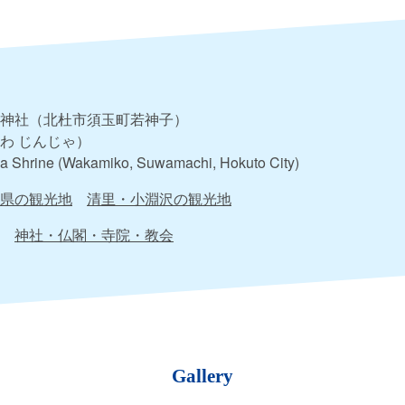
神社（北杜市須玉町若神子）
わ じんじゃ）
 Shrine (Wakamiko, Suwamachi, Hokuto City)
県の観光地
清里・小淵沢の観光地
神社・仏閣・寺院・教会
Gallery