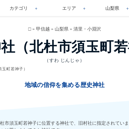
カテゴリ
エリア
山梨県
□
»
甲信越
»
山梨県
»
清里・小淵沢
神社（北杜市須玉町若
（すわ じんじゃ）
須玉町若神子）
地域の信仰を集める歴史神社
杜市須玉町若神子に位置する神社で、旧村社に指定されていま