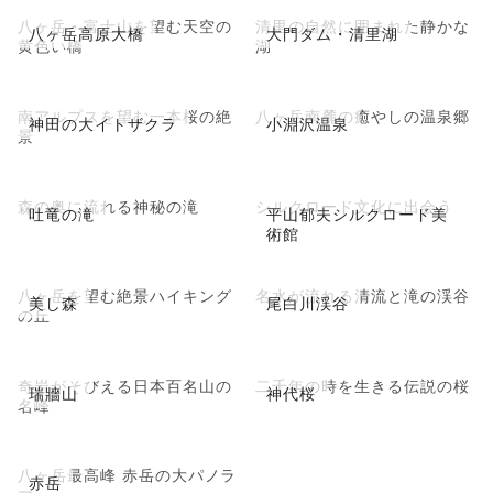
八ヶ岳・富士山を望む天空の
清里の自然に囲まれた静かな
八ヶ岳高原大橋
大門ダム・清里湖
黄色い橋
湖
南アルプスを望む一本桜の絶
八ヶ岳南麓の癒やしの温泉郷
神田の大イトザクラ
小淵沢温泉
景
森の奥に流れる神秘の滝
シルクロード文化に出会う
吐竜の滝
平山郁夫シルクロード美
術館
八ヶ岳を望む絶景ハイキング
名水が流れる清流と滝の渓谷
美し森
尾白川渓谷
の丘
奇岩がそびえる日本百名山の
二千年の時を生きる伝説の桜
瑞牆山
神代桜
名峰
八ヶ岳最高峰 赤岳の大パノラ
赤岳