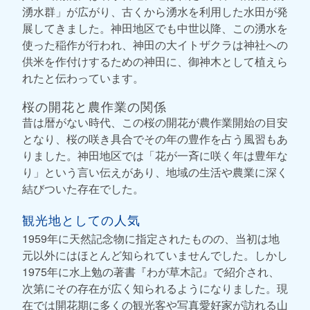
湧水群」が広がり、古くから湧水を利用した水田が発
展してきました。神田地区でも中世以降、この湧水を
使った稲作が行われ、神田の大イトザクラは神社への
供米を作付けするための神田に、御神木として植えら
れたと伝わっています。
桜の開花と農作業の関係
昔は暦がない時代、この桜の開花が農作業開始の目安
となり、桜の咲き具合でその年の豊作を占う風習もあ
りました。神田地区では「花が一斉に咲く年は豊年な
り」という言い伝えがあり、地域の生活や農業に深く
結びついた存在でした。
観光地としての人気
1959年に天然記念物に指定されたものの、当初は地
元以外にはほとんど知られていませんでした。しかし
1975年に水上勉の著書『わが草木記』で紹介され、
次第にその存在が広く知られるようになりました。現
在では開花期に多くの観光客や写真愛好家が訪れる山