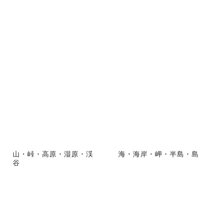
山・峠・高原・湿原・渓
海・海岸・岬・半島・島
谷