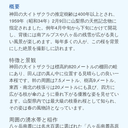
概要
神田の大イトザクラの推定樹齢は400年以上とされ、
1959年（昭和34年）2月9日に山梨県の天然記念物に
指定されました。例年4月中旬から下旬にかけて開花
し、背後には南アルプスや八ヶ岳の残雪が広がる美し
い風景が楽しめます。毎年多くの人が、この桜を背景
にした絶景を撮影しに訪れます。
特徴と景観
神田の大イトザクラは標高約820メートルの棚田の畦
にあり、田んぼの真ん中に位置する見晴らしの良い一
本桜です。幹の周囲は7.5メートル、樹高9メートル、
東西・南北の枝張りは20メートルにも及び、四方に
広がる枝が傘のように垂れ下がる優雅な姿を見せてい
ます。山梨県内では最大級の枝垂れ桜として知られ、
その姿は春の風物詩となっています。
周囲の湧水帯と稲作
八ヶ岳南麓には名水百選に選ばれた「八ヶ岳南麓高原