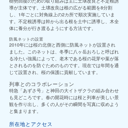
樹勢回復のための取り組みは主に土壌改良と不定根誘
導が主体です。土壌改良は根の広がる範囲を8分割
し、1年ごとに対角線上の2カ所で順次実施していま
す。不定根誘導は幹から出る根を土中に誘導し、木全
体に養分が行き渡るようにする方法です。
防風ネットの設置
2010年には桜の北側と西側に防風ネットが設置され
ました。このネットは、冬季に八ヶ岳おろしと呼ばれ
る冷たい強風によって、老木である桜の花芽や葉が落
とされるのを防ぐためのものです。現在では年間を通
じて設置され、桜の保護に貢献しています。
列車とのコラボレーション
特急「あずさ号」と神田の大イトザクラの組み合わせ
も見どころです。春の開花時には桜と列車が美しい景
観を作り出し、多くの人がその瞬間を写真に収めよう
と集まります。
所在地とアクセス