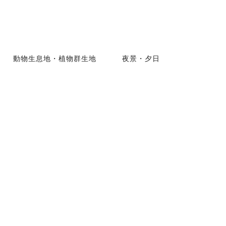
動物生息地・植物群生地
夜景・夕日