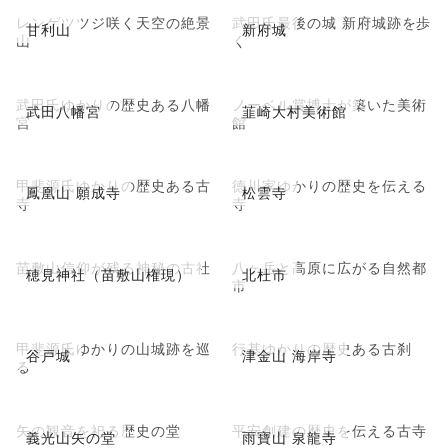
レンゲツツジ咲く天空の絶景
武田氏最後の城 新府城跡を歩
甘利山
新府城
山
く
武田氏ゆかりの歴史ある八幡
ノーベル賞博士が築いた美術
武田八幡宮
韮崎大村美術館
宮
館
甲斐源氏ゆかりの歴史ある古
徳川家ゆかりの歴史を伝える
鳳凰山 願成寺
松雲寺
寺
寺
苗敷山信仰が残る神秘の古社
八ヶ岳と高原に広がる自然都
穂見神社（苗敷山権現）
北杜市
市
甲斐源氏ゆかりの山城跡を巡
行基ゆかりの歴史ある古刹
谷戸城
津金山 海岸寺
る
矢の観音を祀る歴史の堂
平安創建の歴史を伝える古寺
義光山矢の堂
雨寶山 泉龍寺