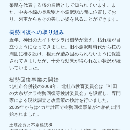
梨県を代表する桜の名所として知られています。ま
た、中央本線の長坂駅と小淵沢駅の間に位置してお
り、列車からもその美しい姿を見ることができます。
樹勢回復への取り組み
近年、神田の大イトザクラは樹勢が衰え、枯れ枝が目
立つようになってきました。旧小淵沢町時代から桜の
周囲に柵を設け、根元が踏み固められないように保護
されてきましたが、十分な効果が得られない状況が続
いていました。
樹勢回復事業の開始
北杜市合併後の2008年、北杜市教育委員会は「神田
の大糸ザクラ樹勢回復等検討委員会」を設置し、専門
家による現状調査と改善策の検討を行いました。
2009年からは4カ年計画で樹勢回復事業が本格的に開
始されました。
土壌改良と不定根誘導