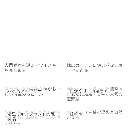
入門者から通までウイスキー
緑のガーデンに魅力的なショ
を楽しめる
ップが点在
酵母がいきた新鮮な味がおい
全国トップクラスの日照時間
八ヶ岳ブルワリー
にがうり（山梨県）
しい清里の地ビール
が栽培に最適！苦味が人気の
夏野菜
飼料にもこだわった乳牛から
南アルプスを望む歴史と自然
清里ミルクプラントの乳
韮崎市
搾乳された新鮮な牛乳の濃厚
のまち
製品
な味わい