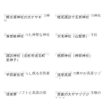
樹齢千年の大ケヤキが立つ神
伝統神事が伝わる歴史の神社
根古屋神社の大ケヤキ
穂見諏訪十五所神社
社
森と水に囲まれた神聖な神社
湧水の里に佇む静かな古社
身曾岐神社
大滝神社（山梨県）
地域の信仰を集める歴史神社
八幡森に守られた古社
諏訪神社（北杜市須玉町
熱那神社（神部神社）
若神子）
江戸時代の暮らし残る古民家
八ヶ岳南麓の爽やか高原リゾ
平田家住宅
清里高原
ート
清里名物ソフトと高原の宿
清里の森に咲く天然記念物の
清泉寮
美森の大ヤマツツジ
ツツジ