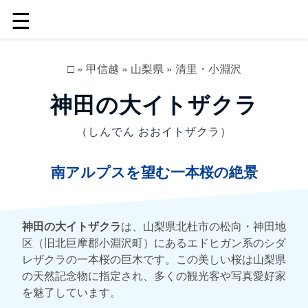
☰
□
»
甲信越
»
山梨県
»
清里・小淵沢
神田の大イトザクラ
（しんでん おおイトザクラ）
南アルプスを望む一本桜の絶景
神田の大イトザクラ
は、山梨県北杜市の松向・神田地
区（旧北巨摩郡小淵沢町）にあるエドヒガン系のシダ
レザクラの一本桜の巨木です。この美しい桜は山梨県
の天然記念物に指定され、多くの観光客や写真愛好家
を魅了しています。