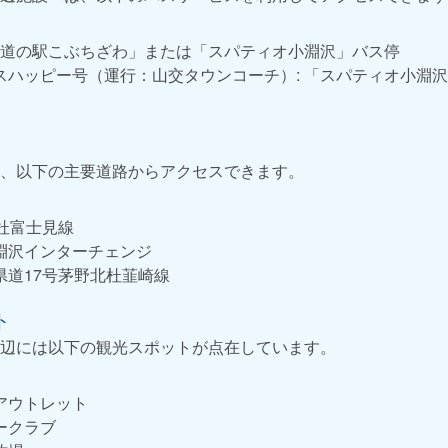
 「道の駅こぶちざわ」または「スパティオ小淵沢」バス停
スハッピー号（運行：山交タウンコーチ）: 「スパティオ小淵
、以下の主要道路からアクセスできます。
杜富士見線
淵沢インターチェンジ
県道17号茅野北杜韮崎線
ト
辺には以下の観光スポットが点在しています。
アウトレット
ークラブ