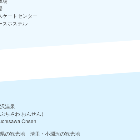
牧場
場
スケートセンター
ースホステル
沢温泉
ぶちさわ おんせん）
uchisawa Onsen
県の観光地
清里・小淵沢の観光地