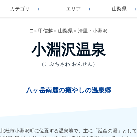
カテゴリ
エリア
山梨県
□
»
甲信越
»
山梨県
»
清里・小淵沢
小淵沢温泉
（こぶちさわ おんせん）
八ヶ岳南麓の癒やしの温泉郷
北杜市小淵沢町に位置する温泉地で、主に「延命の湯」として