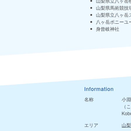
山梨県立八ヶ岳
山梨県馬術競技
山梨県立八ヶ岳
八ヶ岳ポニーユ
身曾岐神社
Information
名称
小淵
（こ
Kob
エリア
山梨