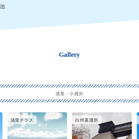
地
Gallery
清里・小淵沢
清里テラス
白州蒸溜所