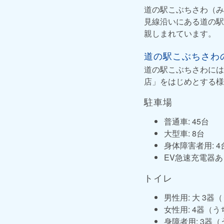
道の駅こぶちさわ（み
見線沿いにある道の駅
親しまれています。
道の駅こぶちさわ
道の駅こぶちさわには
店」をはじめとする様
駐車場
普通車: 45台
大型車: 8台
身体障害者用: 4
EV急速充電器あ
トイレ
男性用: 大 3
女性用: 4器（
身障者用: 3器