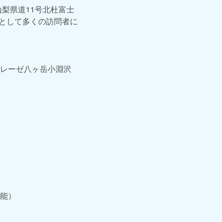
梨県道11号北杜富士
点として多くの訪問者に
レーゼ八ヶ岳小淵沢
可能）